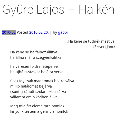
Gyüre Lajos – Ha kén
2010-02
Posted
2010.02.20.
|
by
gabor
„Ha kéne se tudnék mást valla
(Sziveri János
Ha kéne se ha falhoz állítva
ha állna már a szégyenkalitka
ha véresen földre leteperve
ha újból százszor halálra verve
Csak így csak magamnak holtra válva
millió halálomat bejárva
csontig rágott szólamokba zárva
vállamra omló ködben állva
Még mielőtt elemeimre bomlok
kinyúlik testem a gerinc a homlok