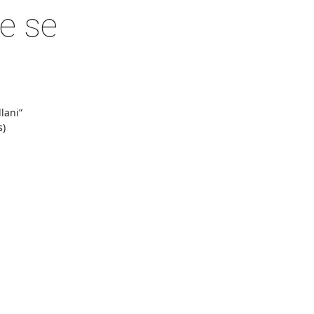
e se
ni”
)