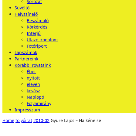
Sorozat
Süvöltő
Helyszínelő
Beszámoló
Körkérdés
Interjú
Utazó irodalom
Fotóriport
Lapszámok
Partnereink
Korábbi rovataink
Éber
nyitott
eleven
kovász
Naplopó
Folyamirány
Impresszum
Home
folyóirat
2010-02
Gyüre Lajos – Ha kéne se