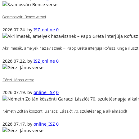
Szamosvári Bence versei
2026.07.24.
by
ISZ_online
0
Akrilmesék, amelyek hazavisznek – Papp Gréta interjúja Rofusz Kinga illuszt
2026.07.22.
by
ISZ_online
0
Géczi János verse
2026.07.19.
by
online_ISZ
0
Németh Zoltán köszönti Garaczi Lászlót 70. születésnapja alkalmából!
2026.07.17.
by
online_ISZ
0