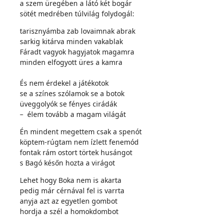
a szem üregében a látó két bogár
sötét medrében túlvilág folydogál:
tarisznyámba zab lovaimnak abrak
sarkig kitárva minden vakablak
Fáradt vagyok hagyjatok magamra
minden elfogyott üres a kamra
És nem érdekel a játékotok
se a színes szólamok se a botok
üveggolyók se fényes cirádák
– élem tovább a magam világát
Én mindent megettem csak a spenót
köptem-rúgtam nem ízlett fenemód
fontak rám ostort törtek husángot
s Bagó későn hozta a virágot
Lehet hogy Boka nem is akarta
pedig már cérnával fel is varrta
anyja azt az egyetlen gombot
hordja a szél a homokdombot