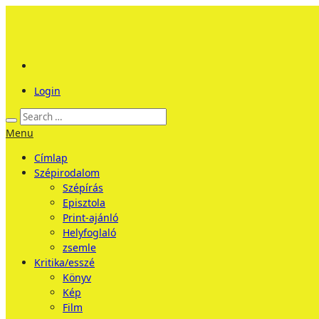
Login
Menu
Címlap
Szépirodalom
Szépírás
Episztola
Print-ajánló
Helyfoglaló
zsemle
Kritika/esszé
Könyv
Kép
Film