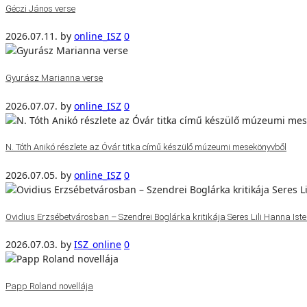
Géczi János verse
2026.07.11.
by
online_ISZ
0
Gyurász Marianna verse
2026.07.07.
by
online_ISZ
0
N. Tóth Anikó részlete az Óvár titka című készülő múzeumi mesekönyvből
2026.07.05.
by
online_ISZ
0
Ovidius Erzsébetvárosban – Szendrei Boglárka kritikája Seres Lili Hanna Isten
2026.07.03.
by
ISZ_online
0
Papp Roland novellája