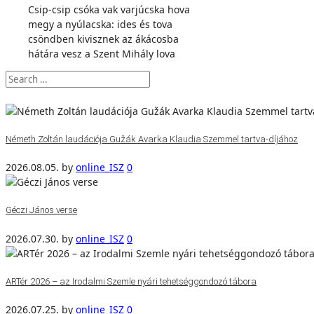
Csip-csip csóka vak varjúcska hova
megy a nyúlacska: ides és tova
csöndben kivisznek az ákácosba
hátára vesz a Szent Mihály lova
Németh Zoltán laudációja Gužák Avarka Klaudia Szemmel tartva-díjához
2026.08.05.
by
online_ISZ
0
Géczi János verse
2026.07.30.
by
online_ISZ
0
ARTér 2026 – az Irodalmi Szemle nyári tehetséggondozó tábora
2026.07.25.
by
online_ISZ
0