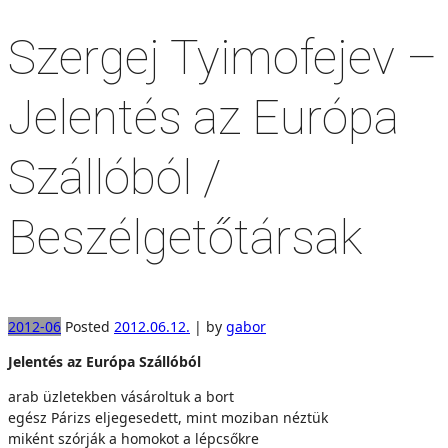
Szergej Tyimofejev –
Jelentés az Európa
Szállóból /
Beszélgetőtársak
2012-06
Posted
2012.06.12.
|
by
gabor
Jelentés az Európa Szállóból
arab üzletekben vásároltuk a bort
egész Párizs eljegesedett, mint moziban néztük
miként szórják a homokot a lépcsőkre