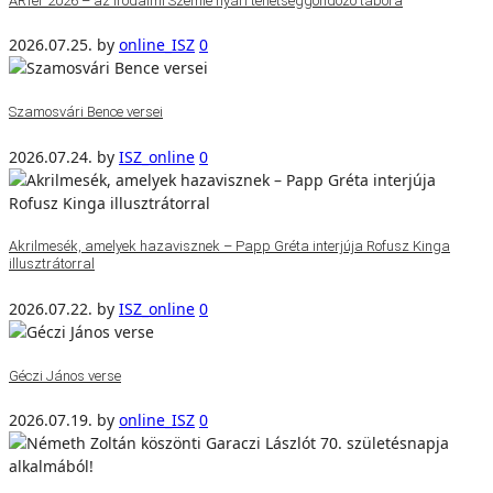
ARTér 2026 – az Irodalmi Szemle nyári tehetséggondozó tábora
2026.07.25.
by
online_ISZ
0
Szamosvári Bence versei
2026.07.24.
by
ISZ_online
0
Akrilmesék, amelyek hazavisznek – Papp Gréta interjúja Rofusz Kinga
illusztrátorral
2026.07.22.
by
ISZ_online
0
Géczi János verse
2026.07.19.
by
online_ISZ
0