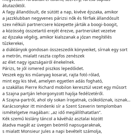
átutazóktól.
A fagy állandósult, de sütött a nap, kivéve éjszaka, amikor
a jazzklubban negyvenes párizsi nők és férfiak állandósult
szex nélküli partnercsere közepette járták a boogi-boogit,
a közösség összetartó erejét érezve, partnerüket vezetve
az éjszaka végéig, amikor kialszanak a józan megítélés
tűzkerekei,
a diáklányok gondosan összeszedik könyveiket, sírnak egy sort
a metrón, mialatt raszta copfos zenészek
az élet nagy igazságairól énekelnek.
Párizs, te jól ismered piszkos lepedőidet.
Veszek egy kis műanyag kosarat, rajta fotó rólad,
mint egy kis tévé, amelyen egyetlen adás fogható,
a szakállas Pierre Richard mobilon keresztül vezet egy műsort
a Szajna partján lehorgonyzott hajója fedélzetéről.
A Szajna-partról, ahol oly sokan írogatnak, csókolóznak, isznak…
Karácsonykor itt mindenki sír a Szent Szeverin templomban
ismételgetve magában: „az idő megállíthatatlan”.
Kék szemű kislány táncol a kávéház asztalai között
átadva magát az üvegen beömlő napsugaraknak,
s mialatt Monsieur Jules a napi bevételt számolja,