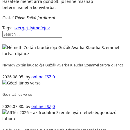
Hazafelé menet arra gondolt: jó lenne másnap
betérni ismét a könyvtárba.
Csekei-Thiele Enikő fordításai
Tags:
szergej_tyimofejev
Németh Zoltán laudációja Gužák Avarka Klaudia Szemmel tartva-díjához
2026.08.05.
by
online_ISZ
0
Géczi János verse
2026.07.30.
by
online_ISZ
0