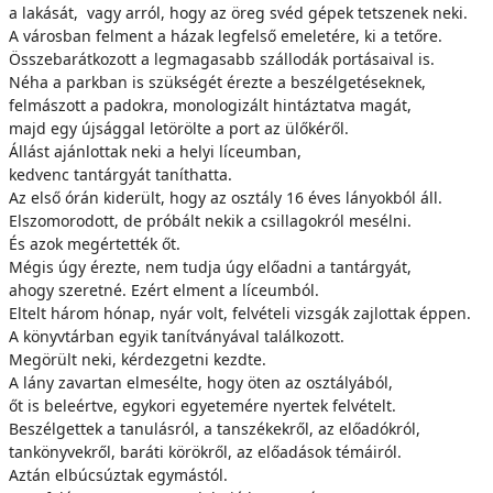
a lakását, vagy arról, hogy az öreg svéd gépek tetszenek neki.
A városban felment a házak legfelső emeletére, ki a tetőre.
Összebarátkozott a legmagasabb szállodák portásaival is.
Néha a parkban is szükségét érezte a beszélgetéseknek,
felmászott a padokra, monologizált hintáztatva magát,
majd egy újsággal letörölte a port az ülőkéről.
Állást ajánlottak neki a helyi líceumban,
kedvenc tantárgyát taníthatta.
Az első órán kiderült, hogy az osztály 16 éves lányokból áll.
Elszomorodott, de próbált nekik a csillagokról mesélni.
És azok megértették őt.
Mégis úgy érezte, nem tudja úgy előadni a tantárgyát,
ahogy szeretné. Ezért elment a líceumból.
Eltelt három hónap, nyár volt, felvételi vizsgák zajlottak éppen.
A könyvtárban egyik tanítványával találkozott.
Megörült neki, kérdezgetni kezdte.
A lány zavartan elmesélte, hogy öten az osztályából,
őt is beleértve, egykori egyetemére nyertek felvételt.
Beszélgettek a tanulásról, a tanszékekről, az előadókról,
tankönyvekről, baráti körökről, az előadások témáiról.
Aztán elbúcsúztak egymástól.