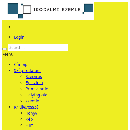
Login
Menu
Címlap
Szépirodalom
Szépírás
Episztola
Print-ajánló
Helyfoglaló
zsemle
Kritika/esszé
Könyv
Kép
Film