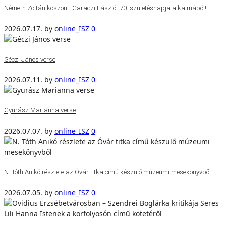
Németh Zoltán köszönti Garaczi Lászlót 70. születésnapja alkalmából!
2026.07.17.
by
online_ISZ
0
Géczi János verse
2026.07.11.
by
online_ISZ
0
Gyurász Marianna verse
2026.07.07.
by
online_ISZ
0
N. Tóth Anikó részlete az Óvár titka című készülő múzeumi mesekönyvből
2026.07.05.
by
online_ISZ
0