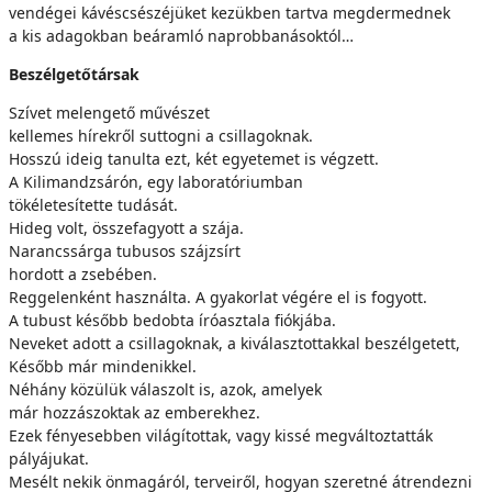
vendégei kávéscsészéjüket kezükben tartva megdermednek
a kis adagokban beáramló naprobbanásoktól…
Beszélgetőtársak
Szívet melengető művészet
kellemes hírekről suttogni a csillagoknak.
Hosszú ideig tanulta ezt, két egyetemet is végzett.
A Kilimandzsárón, egy laboratóriumban
tökéletesítette tudását.
Hideg volt, összefagyott a szája.
Narancssárga tubusos szájzsírt
hordott a zsebében.
Reggelenként használta. A gyakorlat végére el is fogyott.
A tubust később bedobta íróasztala fiókjába.
Neveket adott a csillagoknak, a kiválasztottakkal beszélgetett,
Később már mindenikkel.
Néhány közülük válaszolt is, azok, amelyek
már hozzászoktak az emberekhez.
Ezek fényesebben világítottak, vagy kissé megváltoztatták
pályájukat.
Mesélt nekik önmagáról, terveiről, hogyan szeretné átrendezni