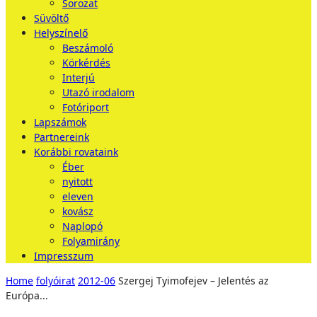
Sorozat
Süvöltő
Helyszínelő
Beszámoló
Körkérdés
Interjú
Utazó irodalom
Fotóriport
Lapszámok
Partnereink
Korábbi rovataink
Éber
nyitott
eleven
kovász
Naplopó
Folyamirány
Impresszum
Home
folyóirat
2012-06
Szergej Tyimofejev – Jelentés az
Európa...