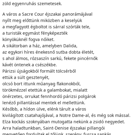
zöld egyenruhás szemetesek.
A város a Sacre Cour éjszakai panorámájával
nyílt meg előttünk miközben a keselyük
a megfagyott égboltot is sárral szórták tele,
a turisták egymást fényképezték
könyöküknél fogva nőiket.
A sikátorban a ház, amelyben Dalida,
az egykori híres énekesnő sutba dobta életét,
s ahol álmos, rózsaszín sarkú, fekete pincérnők
kávét öntenek a csészékbe.
Párizsi újságokból formált tölcsérből
ettük a sült gesztenyét,
olcsó bort ittunk műanyag flakonokból,
törökmézzel etettük a galambokat, mialatt
önérzetes, orrukat fennhordó párizsi polgárok
lenéző pillantással mentek el mellettünk.
Később, a hídon ülve, elénk tárult a város
kivilágított csatahajójával, a Notre Dame-al, és még sok mással.
Elza kockás szoknyában mutogatta nekünk a zsidó negyedet.
Arra haladtunkban, Saint-Denise éjszakai pillangói
megvetően fordultak el tőlünk, szerény, furcsa sapkás