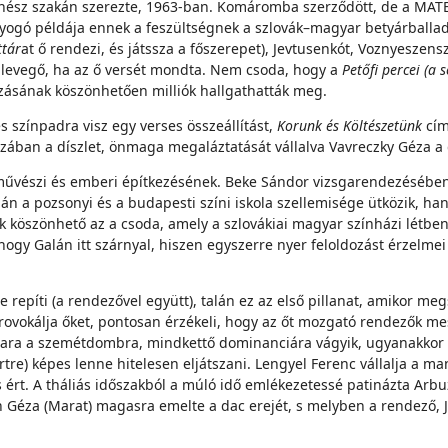
ínész szakán szerezte, 1963-ban. Komáromba szerződött, de a MATES
agyogó példája ennek a feszültségnek a szlovák–magyar betyárballadá
ttár
at ő rendezi, és játssza a főszerepet), Jevtusenkót, Voznyeszensz
te a levegő, ha az ő versét mondta. Nem csoda, hogy a
Petőfi percei
(a 
árzásának köszönhetően milliók hallgathatták meg.
zínpadra visz egy verses összeállítást,
Korunk és Költészetünk
cím
vázában a díszlet, önmaga megaláztatását vállalva Vavreczky Géza a 
 művészi és emberi építkezésének. Beke Sándor vizsgarendezésébe
n a pozsonyi és a budapesti színi iskola szellemisége ütközik, ha
k köszönhető az a csoda, amely a szlovákiai magyar színházi létben
hogy Galán itt szárnyal, hiszen egyszerre nyer feloldozást érzelmei
 repíti (a rendezővel együtt), talán ez az első pillanat, amikor me
iprovokálja őket, pontosan érzékeli, hogy az őt mozgató rendezők m
anara a szemétdombra, mindkettő dominanciára vágyik, ugyanakkor
Sartre) képes lenne hitelesen eljátszani. Lengyel Ferenc vállalja a
s ért. A tháliás időszakból a múló idő emlékezetessé patinázta Ar
n Géza (Marat) magasra emelte a dac erejét, s melyben a rendező, Já