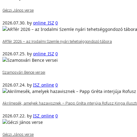
Géczi János verse
2026.07.30.
by
online_ISZ
0
ARTér 2026 – az Irodalmi Szemle nyári tehetséggondozó tábora
2026.07.25.
by
online_ISZ
0
Szamosvári Bence versei
2026.07.24.
by
ISZ_online
0
Akrilmesék, amelyek hazavisznek – Papp Gréta interjúja Rofusz Kinga illuszt
2026.07.22.
by
ISZ_online
0
Géczi János verse