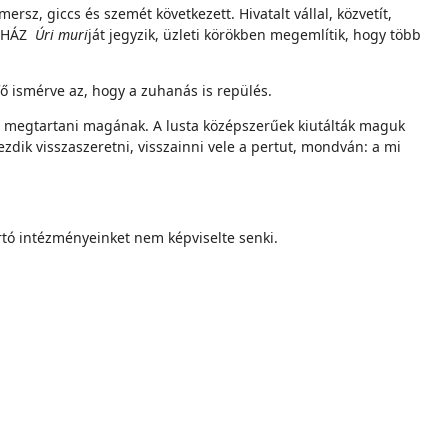
sz, giccs és szemét következett. Hivatalt vállal, közvetít,
ZÍNHÁZ
Úri muri
ját jegyzik, üzleti körökben megemlítik, hogy több
fő ismérve az, hogy a zuhanás is repülés.
a megtartani magának. A lusta középszerűek kiutálták maguk
zdik visszaszeretni, visszainni vele a pertut, mondván: a mi
tó intézményeinket nem képviselte senki.