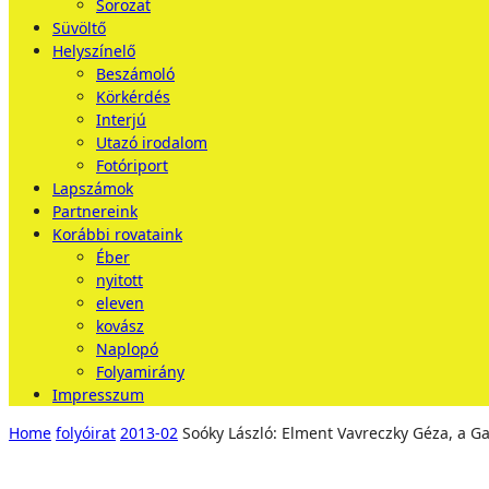
Sorozat
Süvöltő
Helyszínelő
Beszámoló
Körkérdés
Interjú
Utazó irodalom
Fotóriport
Lapszámok
Partnereink
Korábbi rovataink
Éber
nyitott
eleven
kovász
Naplopó
Folyamirány
Impresszum
Home
folyóirat
2013-02
Soóky László: Elment Vavreczky Géza, a G