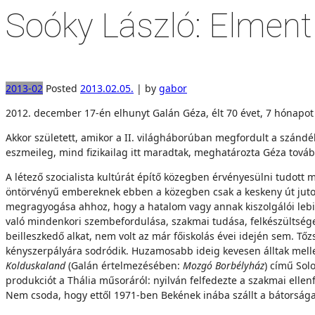
Soóky László: Elment
2013-02
Posted
2013.02.05.
|
by
gabor
2012. december 17-én elhunyt Galán Géza, élt 70 évet, 7 hónapot és
Akkor született, amikor a II. világháborúban megfordult a szándék
eszmeileg, mind fizikailag itt maradtak, meghatározta Géza további
A létező szocialista kultúrát építő közegben érvényesülni tudott 
öntörvényű embereknek ebben a közegben csak a keskeny út jutott
megragyogása ahhoz, hogy a hatalom vagy annak kiszolgálói lebil
való mindenkori szembefordulása, szakmai tudása, felkészültsége 
beilleszkedő alkat, nem volt az már főiskolás évei idején sem. T
kényszerpályára sodródik. Huzamosabb ideig kevesen álltak mellet
Kolduskaland
(Galán értelmezésében:
Mozgó Borbélyház
) című Sol
produkciót a Thália műsoráról: nyilván felfedezte a szakmai elle
Nem csoda, hogy ettől 1971-ben Bekének inába szállt a bátorsága