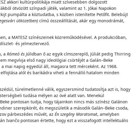
Z akkori kultúrpolitikája miatt szívesebben dolgozott
kból ötvözött színpadi játék, valamint az 1. Jókai Napokon
kijt pumpálta a köztudatba, s közben istenítette Petőfit. Belebújt
segesvári ütközetben)
című összeállítását, akár egy monodrámát,
en, a MATESZ színészeinek közreműködésével. A produkcióban,
díszlet- és jelmeztervező.
n, a
Rómeó és Júliá
ban ő az egyik címszereplő, Júliát pedig Thirring
nem megvívja első nagy ideológiai csörtéjét a Galán–Beke
 a mai napig egyedül áll, magasra tett mérceként. Az 1968.
 elfojtása alól és barikádra viheti a fennálló hatalom minden
gszédül, türelmetlenné válik, egyszersmind tudatosítja azt is, hogy
esterségbeli tudása mélyen az övé alatt van. Menekül
 Beke pontosan tudja, hogy tájainkon nincs más színész Galánon
 mandiner szerepkörét, és megszületik a második Galán–Beke csoda,
buzov párbeszédes művét, az
Én szegény Maratom
at, amelyben
n Ivančo pontosan értette, hogy ezt a visszafogott intellektuális