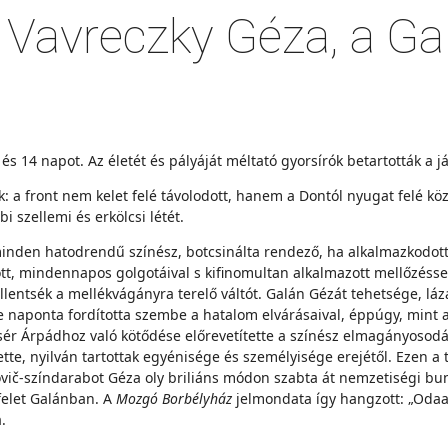
 Vavreczky Géza, a Ga
 14 napot. Az életét és pályáját méltató gyorsírók betartották a já
: a front nem kelet felé távolodott, hanem a Dontól nyugat felé köz
 szellemi és erkölcsi létét.
minden hatodrendű színész, botcsinálta rendező, ha alkalmazkodott, 
, mindennapos golgotáival s kifinomultan alkalmazott mellőzéssel.
lentsék a mellékvágányra terelő váltót. Galán Gézát tehetsége, lá
naponta fordította szembe a hatalom elvárásaival, éppúgy, mint a t
őzsér Árpádhoz való kötődése előrevetítette a színész elmagányosodá
te, nyilván tartottak egyénisége és személyisége erejétől. Ezen a 
ovič-színdarabot Géza oly briliáns módon szabta át nemzetiségi bunk
nfelet Galánban. A
Mozgó Borbélyház
jelmondata így hangzott: „Odaa
.