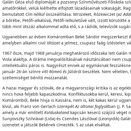
Galán Géza első diplomáját a pozsonyi Színművészeti Főiskola sz
amatőrökkel, velük kiélhette elfojtott lázadásainak sokaságát. R
bemutatott
Cím nélkül
összeállítása. Mrożeket, Różewiczet (az
Ada
a bőrébe, Petőfi-alkatúvá, Petőfi-lelkületűvé vált, izzott körülöt
több mint ötszáz alkalommal adta elő, s a rádiók, televíziók sug
Ugyanebben az évben Komáromban Beke Sándor megszerkeszt és s
amelyben alkalmi civil öltözet a jelmez, csupasz faág ízléstelen 
1967 ősze, majd 1968 januárja meghatározó időszaka lett Galán
Viola alakítja. A dráma megvalósításának násztáncában nem csupá
intellektuális páros is. Nagyrészt ennek az egymásnak feszülésne
január 26-án színre vitt
Rómeó és Júliá
ról beszélek. Nem véletlen, 
szellemiséget bénító mozzanatát.
A hazai magyar és szlovák, de a magyarországi kritika is az egekbe
nincs hova feljebb kapaszkodnia. Konfliktusokba kerül, keresi, k
Komáromból, Beke hívja is Kassára, nem is, két kakas kerül ugy
kívül, aki Franz von Gerlach szerepét
Az altonai foglyok
ban (J. P. 
amely a már említett
Kolduskaland
kapcsán keserű szájízű véget i
Sunyovszky Szilviával (Lida) és Csendes Lászlóval (Leonyidik) Galá
üzenetet a játszók Bekének címezték. S az utak elváltak.