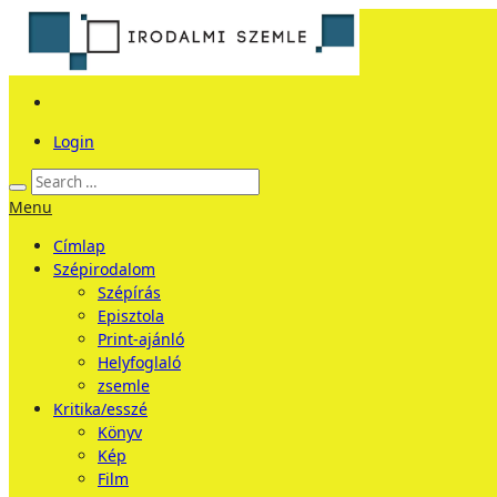
Login
Menu
Címlap
Szépirodalom
Szépírás
Episztola
Print-ajánló
Helyfoglaló
zsemle
Kritika/esszé
Könyv
Kép
Film