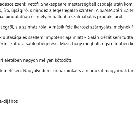
dásos zseni: Petőfi, Shakespeare mesterségbeli csodája után kommer
tő, író, újságíró, s mindez a legeslegalsó szinten. A SZABADtéri S
ma jóindulatúan és mélyen hallgat a szalmabálás produkcióról.
égről, s a színház róla. A másik fele ikaroszi szárnyalás, melynek 
ak butasága és szellemi impotenciája miatt – Galán Gézát sem tudt
sértet-kultúra sablonbégetése. Most, hogy meghalt, egyre többen ke
ri életében nagyon mélyen kötődött.
 temetésen, Nagyölveden színházainkat s a magukat magyarnak tar