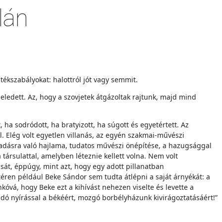
lán
tékszabályokat: halottról jót vagy semmit.
eledett. Az, hogy a szovjetek átgázoltak rajtunk, majd mind
ha sodródott, ha bratyizott, ha súgott és egyetértett. Az
 Elég volt egyetlen villanás, az egyén szakmai-művészi
zadásra való hajlama, tudatos művészi önépítése, a hazugsággal
ársulattal, amelyben léteznie kellett volna. Nem volt
sát, éppúgy, mint azt, hogy egy adott pillanatban
téren például Beke Sándor sem tudta átlépni a saját árnyékát: a
óvá, hogy Beke ezt a kihívást nehezen viselte és levette a
dó nyírással a békéért, mozgó borbélyházunk kivirágoztatásáért!”