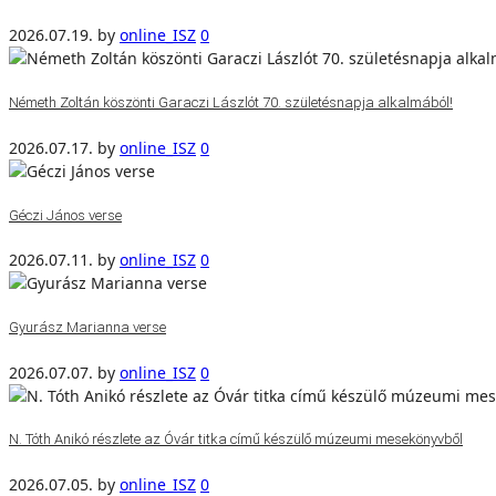
2026.07.19.
by
online_ISZ
0
Németh Zoltán köszönti Garaczi Lászlót 70. születésnapja alkalmából!
2026.07.17.
by
online_ISZ
0
Géczi János verse
2026.07.11.
by
online_ISZ
0
Gyurász Marianna verse
2026.07.07.
by
online_ISZ
0
N. Tóth Anikó részlete az Óvár titka című készülő múzeumi mesekönyvből
2026.07.05.
by
online_ISZ
0