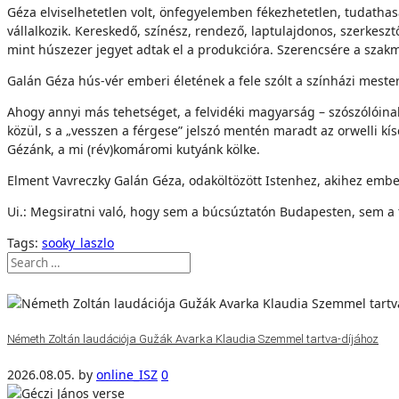
Géza elviselhetetlen volt, önfegyelemben fékezhetetlen, tudathasa
vállalkozik. Kereskedő, színész, rendező, laptulajdonos, szerkesz
mint húszezer jegyet adtak el a produkcióra. Szerencsére a szak
Galán Géza hús-vér emberi életének a fele szólt a színházi mesters
Ahogy annyi más tehetséget, a felvidéki magyarság – szószólóin
közül, s a „vesszen a férgese” jelszó mentén maradt az orwelli kí
Gézánk, a mi (rév)komáromi kutyánk kölke.
Elment Vavreczky Galán Géza, odaköltözött Istenhez, akihez embe
Ui.: Megsiratni való, hogy sem a búcsúztatón Budapesten, sem a
Tags:
sooky_laszlo
Németh Zoltán laudációja Gužák Avarka Klaudia Szemmel tartva-díjához
2026.08.05.
by
online_ISZ
0