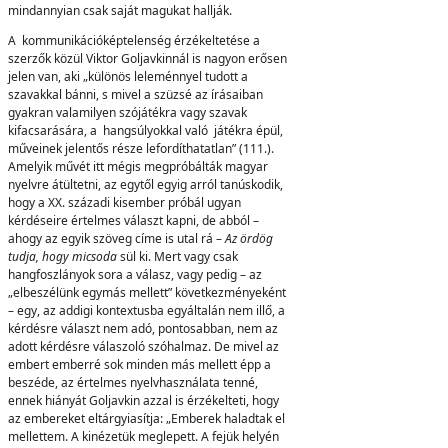
mindannyian csak saját magukat hallják.
A kommunikációképtelenség érzékeltetése a
szerzők közül Viktor Goljavkinnál is nagyon erősen
jelen van, aki „különös leleménnyel tudott a
szavakkal bánni, s mivel a szüzsé az írásaiban
gyakran valamilyen szójátékra vagy szavak
kifacsarására, a hangsúlyokkal való játékra épül,
műveinek jelentős része lefordíthatatlan” (111.).
Amelyik művét itt mégis megpróbálták magyar
nyelvre átültetni, az egytől egyig arról tanúskodik,
hogy a XX. századi kisember próbál ugyan
kérdéseire értelmes választ kapni, de abból –
ahogy az egyik szöveg címe is utal rá –
Az ördög
tudja, hogy micsoda
sül ki. Mert vagy csak
hangfoszlányok sora a válasz, vagy pedig – az
„elbeszélünk egymás mellett” következményeként
– egy, az addigi kontextusba egyáltalán nem illő, a
kérdésre választ nem adó, pontosabban, nem az
adott kérdésre válaszoló szóhalmaz. De mivel az
embert emberré sok minden más mellett épp a
beszéde, az értelmes nyelvhasználata tenné,
ennek hiányát Goljavkin azzal is érzékelteti, hogy
az embereket eltárgyiasítja: „Emberek haladtak el
mellettem. A kinézetük meglepett. A fejük helyén