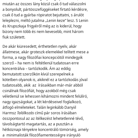
miután az összes lány közül csak ő tud válaszolni
a bonyolult, pártösszefüggéseket firtató kérdésre,
csak ő tud a gyárba röpiratot bejuttatni, s árulót
leleplezni, méltó jutalma „Lenin keze” lesz. S Lenin
és Krupszkaja frigyéről még az is kiderül, hogy
bizony nem több és nem kevesebb, mint három
fiuk született.
De akár kiüresedett, érthetetlen nyelv, akár
állatmese, akár groteszk elemekkel telített mese a
forma, a nagy filozófiai koncepciótól mindegyik
szerző – ha nem is feltétlenül tudatosan erre
koncentrálva – tartózkodik. Ám az eddig
bemutatott szerzőkön kívül szerepelnek a
kötetben olyanok is, akiknél ez a tartózkodás jóval
tudatosabb, akik az írásaikban már-már abból
csinálnak filozófiát, hogy azokból még csak
véletlenül se lehessen kihámozni mindent felülíró,
nagy igazságokat, a lét kérdéseivel foglalkozó,
átfogó elméleteket. Talán leginkább Danyiil
Harmsz
Találkozás
című pár soros írásában
összpontosul az az ítélkezést lehetetlenné tévő,
távolságtartó magatartás, az a pusztán a
hétköznapi tényekre koncentráló tömörség, amely
a minimalisták filozófiamentességre irányuló