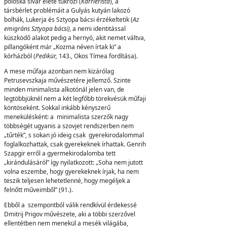
poloska sivár élete tükrözi (
Karrierista
), a
társbérlet problémáit a Gulyás kutyán lakozó
bolhák, Lukerja és Sztyopa bácsi érzékeltetik (
Az
emigráns Sztyopa bácsi)
, a nemi identitással
küszködő alakot pedig a hernyó, akit nemet váltva,
pillangóként már „Kozma néven írtak ki” a
kórházból (
Pedikür,
143., Okos Tímea fordítása).
A mese műfaja azonban nem kizárólag
Petrusevszkaja művészetére jellemző. Szinte
minden minimalista alkotónál jelen van, de
legtöbbjüknél nem a két legfőbb törekvésük műfaji
köntöseként. Sokkal inkább kényszerű
menekülésként: a minimalista szerzők nagy
többségét ugyanis a szovjet rendszerben nem
„tűrték”, s sokan jó ideig csak gyerekirodalommal
foglalkozhattak, csak gyerekeknek írhattak. Genrih
Szapgir erről a gyermekirodalomba tett
„kirándulásáról” így nyilatkozott: „Soha nem jutott
volna eszembe, hogy gyerekeknek írjak, ha nem
teszik teljesen lehetetlenné, hogy megéljek a
felnőtt műveimből” (91.).
Ebből a szempontból válik rendkívül érdekessé
Dmitrij Prigov művészete, aki a többi szerzővel
ellentétben nem menekül a mesék világába,