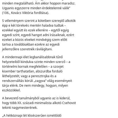
minden megtalálható. Ám akkor hoppon maradsz.
Ugyanis egyszerre minden érdektelenné válik”
(106., Kovács Viktória fordítása).
S véleményem szerint a kötetben szereplő alkotók
épp e két törekvés mentén haladva tudtak –
ezekkel együtt és ezek ellenére – egytől egyig
egyedi színt, egyedi hangot adni írásaiknak, ezért
ezeket a közös elveket mindvégig szem előtt
tartva a továbbiakban ezekre az egyedi
jellemzőkre szeretnék rávilágítani.
A mindennapi élet legbanálisabbnak tűnő
helyzeteiből kiindulva szinte minden szerző – a
történelmi kornak megfelelően – a szovjet
kisember tarthatatlan, abszurdba forduló
léthelyzetét, vagy a peresztrojka és a
rendszerváltás körüli „zagyva” világ eseményeit
tárja elénk. De nem mindegy, hogyan, milyen
eszközökkel.
A bevezető tanulmányból ugyanis az is kiderül,
hogy több XX. századi minimalista alkotó Csehovot
tekinti nagymesterének.
„A hétköznapi lét klisészerűen ismétlődő