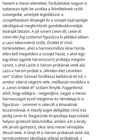
hanem a mesei elemeket, fordulatokat nagyon is
tudatosan építi be azokba a felnőtteknek szóló
szövegeibe, amelyek legtöbbször a
szovjethatalom lényegét és a szovjet nyárspolgár
ideológiával megfertőzött gondolkodásmódját
kívánják láttatni. A jól ismert
Lenin élt, Lenin él,
Lenin élni fog
szólamot figurázza ki például abban
a Lazo tábornokról szóló,
Örökké él
című
történetében, ahol a harmincmilliós kínai horda
ellen kell megvédeni a szovjet hazát, s ahol egy-
egy kínai ügynök háromszor(!) próbálja megölni
Lenint, s ahol Lazót is három próbának vetik alá.
Lazo a három próbát a „Minden élet Leninben
van” (Gábor Sámuel fordítása) kiáltással éli túl, s
amikor sikerül végezni vele, mellkasán továbbra is
a „Lenin örökké él” szólam fénylik. Függetlenül
attól, hogy addigra – negyedjére, vagyis a mesei
hármasságot ezzel megtörve és némiképp ki is
figurázva – Leninnel is sikerült a kínaiaknak
leszámolniuk.
A Vaszilij-sziget delegáltja
című írás
pedig Lenin és Nagyezsda Krupszkaja kapcsolatát
helyezi groteszk látásmódba, amikor azt a király
elé járuló gyönyörű, okos lány mesei sémájába
illeszti bele. A lányt itt is három próbának vetik alá,
természetesen ideológiai jellegű próbáknak, s