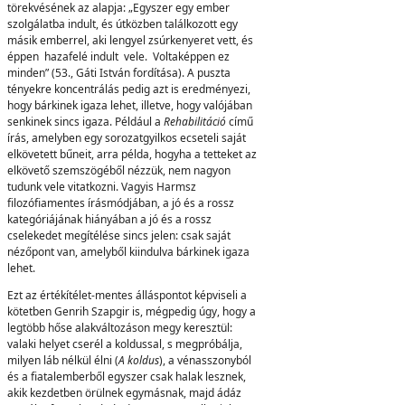
törekvésének az alapja: „Egyszer egy ember
szolgálatba indult, és útközben találkozott egy
másik emberrel, aki lengyel zsúrkenyeret vett, és
éppen hazafelé indult vele. Voltaképpen ez
minden” (53., Gáti István fordítása). A puszta
tényekre koncentrálás pedig azt is eredményezi,
hogy bárkinek igaza lehet, illetve, hogy valójában
senkinek sincs igaza. Például a
Rehabilitáció
című
írás, amelyben egy sorozatgyilkos ecseteli saját
elkövetett bűneit, arra példa, hogyha a tetteket az
elkövető szemszögéből nézzük, nem nagyon
tudunk vele vitatkozni. Vagyis Harmsz
filozófiamentes írásmódjában, a jó és a rossz
kategóriájának hiányában a jó és a rossz
cselekedet megítélése sincs jelen: csak saját
nézőpont van, amelyből kiindulva bárkinek igaza
lehet.
Ezt az értékítélet-mentes álláspontot képviseli a
kötetben Genrih Szapgir is, mégpedig úgy, hogy a
legtöbb hőse alakváltozáson megy keresztül:
valaki helyet cserél a koldussal, s megpróbálja,
milyen láb nélkül élni (
A koldus
), a vénasszonyból
és a fiatalemberből egyszer csak halak lesznek,
akik kezdetben örülnek egymásnak, majd ádáz