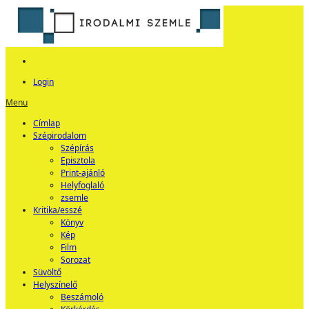
Login
Menu
Címlap
Szépirodalom
Szépírás
Episztola
Print-ajánló
Helyfoglaló
zsemle
Kritika/esszé
Könyv
Kép
Film
Sorozat
Süvöltő
Helyszínelő
Beszámoló