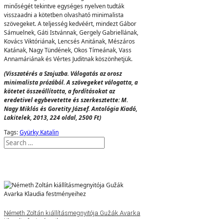
minőségét tekintve egységes nyelven tudták
visszaadni a kötetben olvasható minimalista
szövegeket. A teljesség kedvéért, mindezt Gábor
Sámuelnek, Gáti Istvánnak, Gergely Gabriellának,
Kovács Viktóriának, Lencsés Anitának, Mészáros
Katának, Nagy Tündének, Okos Tímeának, Vass
Annamáriának és Vértes Juditnak köszönhetjük.
(
V
i
ss
z
a
t
érés a Szojuzba. Válogatás az orosz
minimalista prózából. A szövegeket válogatta, a
kötetet összeállította, a fordításokat az
eredetivel egybevetette és szerkesztette: M.
Nagy Miklós és Goretity József. Antológia Kiadó,
Lakitelek, 2013, 224 oldal, 2500 Ft)
Tags:
Gyürky Katalin
Németh Zoltán kiállításmegnyitója Gužák Avarka