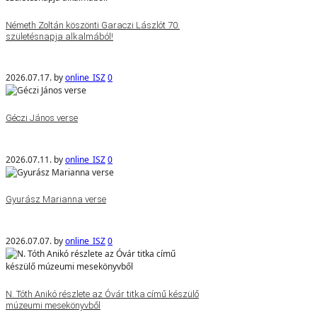
Németh Zoltán köszönti Garaczi Lászlót 70.
születésnapja alkalmából!
2026.07.17.
by
online_ISZ
0
Géczi János verse
2026.07.11.
by
online_ISZ
0
Gyurász Marianna verse
2026.07.07.
by
online_ISZ
0
N. Tóth Anikó részlete az Óvár titka című készülő
múzeumi mesekönyvből