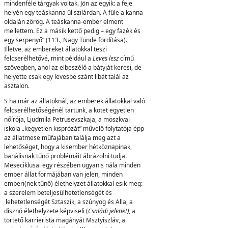
mindenféle tárgyak voltak. Jön az egyik: a feje
helyén egy teáskanna ül szilárdan. A füle a kanna
oldalán zörög. A teáskanna-ember elment
mellettem. Ez a másik kettő pedig – egy fazék és
egy serpenyő” (113., Nagy Tünde fordítása).
Illetve, az embereket állatokkal teszi
felcserélhetővé, mint például a
Leves lesz
című
szövegben, ahol az elbeszélő a bátyját keresi, de
helyette csak egy levesbe szánt libát talál az
asztalon.
S ha már az állatoknál, az emberek állatokkal való
felcserélhetőségénél tartunk, a kötet egyetlen
nőírója, Ljudmila Petrusevszkaja, a moszkvai
iskola „kegyetlen kisprózát” művelő folytatója épp
az állatmese műfajában találja meg azt a
lehetőséget, hogy a kisember hétköznapinak,
banálisnak tűnő problémáit ábrázolni tudja.
Meseciklusai egy részében ugyanis nála minden
ember állat formájában van jelen, minden
emberi(nek tűnő) élethelyzet állatokkal esik meg:
a szerelem beteljesülhetetlenségét és
lehetetlenségét Sztaszik, a szúnyog és Alla, a
disznó élethelyzete képviseli (
Családi jelenet)
, a
törtető karrierista magányát Msztyiszláv, a