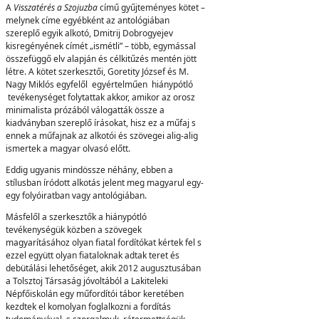
A
V
i
ss
z
a
t
érés
a Szojuzba
című gyűjteményes kötet –
melynek címe egyébként az antológiában
szereplő egyik alkotó, Dmitrij Dobrogyejev
kisregényének címét „ismétli” – több, egymással
összefüggő elv alapján és célkitűzés mentén jött
létre. A kötet szerkesztői, Goretity József és M.
Nagy Miklós egyfelől egyértelműen hiánypótló
tevékenységet folytattak akkor, amikor az orosz
minimalista prózából válogatták össze a
kiadványban szereplő írásokat, hisz ez a műfaj s
ennek a műfajnak az alkotói és szövegei alig-alig
ismertek a magyar olvasó előtt.
Eddig ugyanis mindössze néhány, ebben a
stílusban íródott alkotás jelent meg magyarul egy-
egy folyóiratban vagy antológiában.
Másfelől a szerkesztők a hiánypótló
tevékenységük közben a szövegek
magyarításához olyan fiatal fordítókat kértek fel s
ezzel együtt olyan fiataloknak adtak teret és
debütálási lehetőséget, akik 2012 augusztusában
a Tolsztoj Társaság jóvoltából a Lakiteleki
Népfőiskolán egy műfordítói tábor keretében
kezdtek el komolyan foglalkozni a fordítás