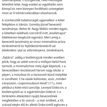
tudományával, s szorgalmuk, rátermettségük
lehetővé tette, hogy ezeket az egyáltalán nem
könnyű és nem könnyen fordítható szövegeket
most az ő tolmácsolásukban olvashassuk.
A szerkesztők tudatosságát ugyanakkor a kötet
felépítése is tükrözi. Goretity József bevezető
tanulmánya, illetve M. Nagy Miklós minden egyes,
a kötetben található szerzőről írott „kiséletrajza”
tökéletesen kiegészíti egymást. Mert amíg a
bevezető tanulmány az orosz minimalista próza
történelméről és fejlődéstörténetéről ad
áttekintést: utal az előzményeire, törekvéseire,
„fajtáira”, addig a kiséletrajzok minden esetben
jelzik, hogy az adott szerző a műfajon belül hová
tartozik, a minimalizmus mely ágát képviseli, s a
bevezetőben részletezett három nagy iskola: a
pityeri, a moszkvai és a lianozovói közül melyikbe
is sorolható. S ha valaki különutas, azaz „minden
irányzaton, csoportosuláson kívüli” (17.), mint
például a kötet első szerzője, Leonyid Dobicsin, a
kiséletrajzból az is egyértelműen kiderül. S a
történelmi áttekintést nyújtó bevezetőnek
megfelelően a tíz szerző – a már említett, a XX.
század elején élő és alkotó Dobicsintől egészen a