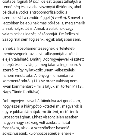
csatába fognak (
A hal
), de ezt tapasztalhatjuk a
rendőrség és a vodka viszonyát illetően is, ahol
például a vodka antropomorfizálódik, s
szembeszáll a rendőrséggel (
A vodka
). S mivel a
legtöbben belebújnak más bőrébe is, megismerik
annak helyzetét is. Annak a valakinek vagy
valaminek az igazát, nézőpontját. De ítélkezni
Szapgirnál sem fog senki, egyik alakjában sem.
Ennek a filozófiamentességnek, értékítélet-
mentességnek az elvi álláspontját a kötet
elején található, Dmitrij Dobrogyejevvel készített
interjúrészlet világítja meg talán a legjobban. A
szerző itt így nyilatkozik: „Nem »elbeszélek«,
hanem »mutatok«. A lényeg – lemondani a
kommentárokról. (11.) Az orosz valóság nem
kíván kommentárt – mi is látjuk, mi történik” (13.,
Nagy Tünde fordítása).
Dobrogyejev szavaiból kiindulva azt gondolom,
hogy ezzel a hiánypótló kötettel mi, magyarok is
egyre jobban láthatjuk, mi történt, mi történik
Oroszországban. Ehhez viszont jelen esetben
nagyon nagy szükség volt azokra a fiatal
fordítókra, akik – a szerzőkéhez hasonló
sokszínűségük, különbözőségeik ellenére –