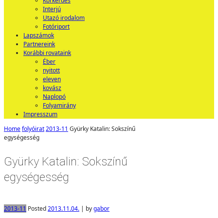
Körkérdés
Interjú
Utazó irodalom
Fotóriport
Lapszámok
Partnereink
Korábbi rovataink
Éber
nyitott
eleven
kovász
Naplopó
Folyamirány
Impresszum
Home
folyóirat
2013-11
Gyürky Katalin: Sokszínű
egységesség
Gyürky Katalin: Sokszínű
egységesség
2013-11
Posted
2013.11.04.
|
by
gabor