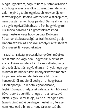
Mégis úgy érzem, hogy itt nem pusztán arról van
szó, hogy a szerkesztők a tíz szerző mindegyikét
valamelyik ág talán legjelesebb képviselőjeként
tartották jogosultnak a kötetben való szereplésre,
nem pusztán arról, hogy például Dannyiil Harmsz
az egyik legkiválóbb abszurd író, hogy Vlagyimir
Tucskov a paródia és a groteszk látásmód
nagymestere, vagy hogy például Dobicsin
írásainak titokzatosságát a lírai feszültség adja.
Hanem azokról az elvekről, amelyek a tíz szerzőt
törekvéseik lényegét tekintve
– szatíra, líraiság, groteszk hangvétel, mágikus
realizmus ide vagy oda – egyesítik. Mert az itt
szereplő írók mindegyikéről elmondható, hogy
törekvésük kettős: egyfelől arra irányul, hogy egy
minimalista minden körülmények között mentes
tudjon maradni mindenféle nagy filozófiai
koncepciótól, másfelől pedig arra, hogy írása
kiindulópontjául a lehető legbanálisabb,
leghétköznapibb helyzetet válassza. Amiből akad
bőven, sok és sokféle, ahogy arra a lianozovói
iskola egyik képviselője, Genrih Szapgir
A kép
témája
című művében figyelmeztet is: „Persze,
nem kötelező elhinned, hogy Oroszországban