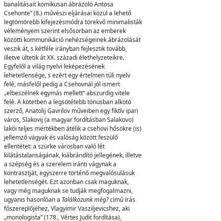
banalitásait komikusan ábrázoló Antosa
Csehonte” (8.) művészi eljárásai közül a lehető
legtömörebb kifejezésmódra törekvő minimalisták
véleményem szerint elsősorban az emberek
közötti kommunikáció nehézségeinek ábrázolását
veszik át, s kétféle irányban fejlesztik tovább,
illetve ültetik át XX. századi élethelyzeteikre.
Egyfelől a világ nyelvi leképezésének
lehetetlensége, s ezért egy értelmen túli nyelv
felé, másfelől pedig a Csehovnál jól ismert
„elbeszélnek egymás mellett” abszurdig vitele
felé. A kötetben a legsötétebb tónusban alkotó
szerző, Anatolij Gavrilov műveiben egy fiktív ipari
város, Slakovij (a magyar fordításban Salakovo)
lakói teljes mértékben átélik a csehovi hősökre (is)
jellemző vágyak és valóság között feszülő
ellentétet: a szürke városban való lét
kilátástalanságának, kiábrándító jellegének, illetve
a szépség és a szerelem iránti vágynak a
kontrasztját, egyszerre történő megvalósulásuk
lehetetlenségét. Ezt azonban csak maguknak,
vagy még maguknak se tudják megfogalmazni,
ugyanis hasonlóan a
Találkozunk még?
című írás
főszereplőjéhez, Vlagyimir Vasziljevicshez, aki
„monologista” (178., Vértes Judit fordítása),