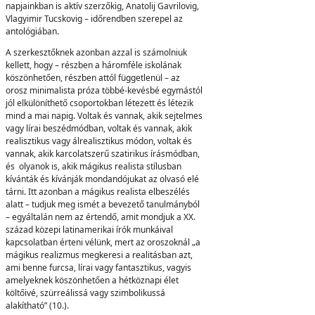
napjainkban is aktív szerzőkig, Anatolij Gavrilovig,
Vlagyimir Tucskovig – időrendben szerepel az
antológiában.
A szerkesztőknek azonban azzal is számolniuk
kellett, hogy – részben a háromféle iskolának
köszönhetően, részben attól függetlenül – az
orosz minimalista próza többé-kevésbé egymástól
jól elkülöníthető csoportokban létezett és létezik
mind a mai napig. Voltak és vannak, akik sejtelmes
vagy lírai beszédmódban, voltak és vannak, akik
realisztikus vagy álrealisztikus módon, voltak és
vannak, akik karcolatszerű szatirikus írásmódban,
és olyanok is, akik mágikus realista stílusban
kívánták és kívánják mondandójukat az olvasó elé
tárni. Itt azonban a mágikus realista elbeszélés
alatt – tudjuk meg ismét a bevezető tanulmányból
– egyáltalán nem az értendő, amit mondjuk a XX.
század közepi latinamerikai írók munkáival
kapcsolatban érteni vélünk, mert az oroszoknál „a
mágikus realizmus megkeresi a realitásban azt,
ami benne furcsa, lírai vagy fantasztikus, vagyis
amelyeknek köszönhetően a hétköznapi élet
költőivé, szürreálissá vagy szimbolikussá
alakítható” (10.).