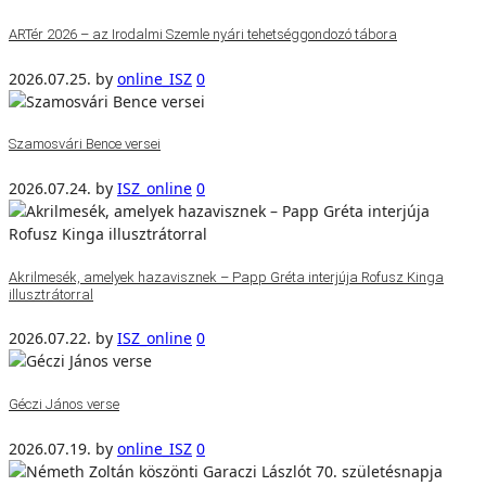
ARTér 2026 – az Irodalmi Szemle nyári tehetséggondozó tábora
2026.07.25.
by
online_ISZ
0
Szamosvári Bence versei
2026.07.24.
by
ISZ_online
0
Akrilmesék, amelyek hazavisznek – Papp Gréta interjúja Rofusz Kinga
illusztrátorral
2026.07.22.
by
ISZ_online
0
Géczi János verse
2026.07.19.
by
online_ISZ
0