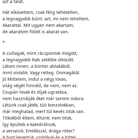
azt a falat.
Hát elkövettem, csak félig tehetetlen,
a legnagyobb bűnt: azt, mi nem lehettem.
Akarattal. Mit ugyan nem akartam,
de akaratom fölött is akarat van.
*
A csillagok, mint rácspontok mögött,
a legnagyobb Rab setétbe öltözött.
Látom innen, a börtön ablakából,
mint vívódik. Vagy retteg. Önmagától.
Jó Mittelem, indul a négy lovas,
világ végét hinnéd, de nem, nem az.
Csupán lovak és díjak ugratása,
nem használják őket már semmi másra.
Létünk csak játék, túli konzolokban,
már meghalad, mert túl kevés titok van.
Titkokból éltem, éltünk: nem titok,
így épültek a katedrálisok,
a verseink. Emlékszel, drága ritter?
A bort kevertük, szódával és a hittel,