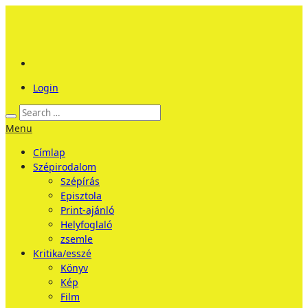
Login
Menu
Címlap
Szépirodalom
Szépírás
Episztola
Print-ajánló
Helyfoglaló
zsemle
Kritika/esszé
Könyv
Kép
Film