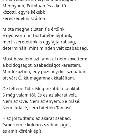
Mennyben, Pokolban és a kettő
közötti, egyre kékebb,
kereskedelmi szájton.
Mióta meghalt Isten fia értünk,
e gyönyörű hit börtönébe léptünk,
mert szeretetünk is egyfajta rabság,
determinált, mint minden vélt szabadság.
Most bevallom azt, amit el nem követtem:
a boldogságot. Szabadságot kerestem.
Mindeközben, egy pozsonyi kis szobában,
ott várt Ő, kit magamnak kitaláltam.
De féltem. Tőle. Még inkább a falaktól.
S még valamitől. És ez az akarat volt.
Nem az Övé. Nem az enyém. Se másé.
Nem Júdásé, sem hitetlen Tamásé.
Hisz jól tudtam: az akarat szabad.
Ismertem e különös szabadságot,
és amit körénk épít,