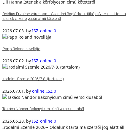
Ovidius Erzsébetvárosban – Szendrei Boglárka kritikája Seres Lili Hanna
Istenek a körfolyosón című kötetéről
2026.07.03.
by
ISZ_online
0
Papp Roland novellája
2026.07.02.
by
ISZ_online
0
Irodalmi Szemle 2026/7-8. (tartalom)
2026.07.01.
by
online_ISZ
0
Takács Nándor Bakonyicum című versciklusából
2026.06.28.
by
ISZ_online
0
Irodalmi Szemle 2026-- Oldalunk tartalma szerzői jog alatt áll