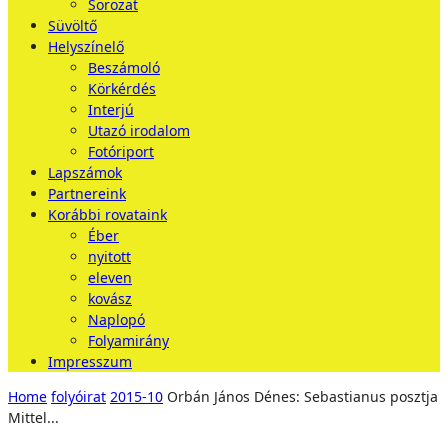
Sorozat
Süvöltő
Helyszínelő
Beszámoló
Körkérdés
Interjú
Utazó irodalom
Fotóriport
Lapszámok
Partnereink
Korábbi rovataink
Éber
nyitott
eleven
kovász
Naplopó
Folyamirány
Impresszum
Home
folyóirat
2015-10
Orbán János Dénes: Sebastianus posztja
Mittel...