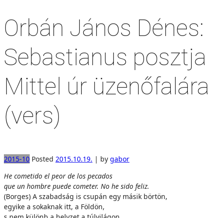
Orbán János Dénes:
Sebastianus posztja
Mittel úr üzenőfalára
(vers)
2015-10
Posted
2015.10.19.
|
by
gabor
He cometido el peor de los pecados
que un hombre puede cometer. No he sido feliz.
(Borges)
A szabadság is csupán egy másik börtön,
egyike a sokaknak itt, a Földön,
s nem különb a helyzet a túlvilágon,