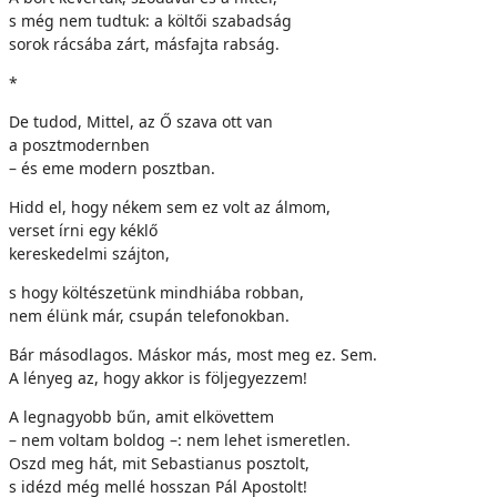
s még nem tudtuk: a költői szabadság
sorok rácsába zárt, másfajta rabság.
*
De tudod, Mittel, az Ő szava ott van
a posztmodernben
– és eme modern posztban.
Hidd el, hogy nékem sem ez volt az álmom,
verset írni egy kéklő
kereskedelmi szájton,
s hogy költészetünk mindhiába robban,
nem élünk már, csupán telefonokban.
Bár másodlagos. Máskor más, most meg ez. Sem.
A lényeg az, hogy akkor is följegyezzem!
A legnagyobb bűn, amit elkövettem
– nem voltam boldog –: nem lehet ismeretlen.
Oszd meg hát, mit Sebastianus posztolt,
s idézd még mellé hosszan Pál Apostolt!