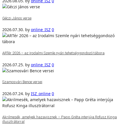
2026.08.05.
by
online_ISZ
0
Géczi János verse
2026.07.30.
by
online_ISZ
0
ARTér 2026 – az Irodalmi Szemle nyári tehetséggondozó tábora
2026.07.25.
by
online_ISZ
0
Szamosvári Bence versei
2026.07.24.
by
ISZ_online
0
Akrilmesék, amelyek hazavisznek – Papp Gréta interjúja Rofusz Kinga
illusztrátorral