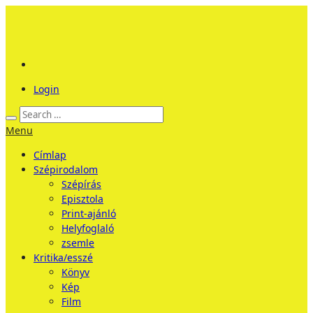
Login
Menu
Címlap
Szépirodalom
Szépírás
Episztola
Print-ajánló
Helyfoglaló
zsemle
Kritika/esszé
Könyv
Kép
Film