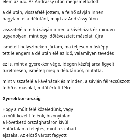
elém az idő. Az Andrássy úton megismétlődött
a délután, visszafelé jöttem, a felhő sávján innen
hagytam el a délutánt, majd az Andrássy úton
visszafelé a felhő sávján innen a kávéházak és minden
ugyanolyan, mint egy időtévesztett másolat, újra
ismételt helyszíneken jártam, ma teljesen másképp
tett le engem a délután elé az idő, valamilyen tévedés
ez is, mint a gyerekkor vége, idegen kézfej arca figyelt
türelmesen, ismételj meg a délutánból, mutatta,
mint visszafelé a kávéházak és minden, a sávján félrecsúszott
felhő is másolat, mitől értett félre.
Gyerekkor-ország
Hogy a múlt felé közeledünk, vagy
a múlt közelít felénk, bizonytalan
a következő országhatáron kívül.
Határtalan a felejtés, mint a szabad
éjszaka. Az előző várost fagyott