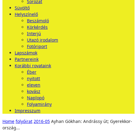
Sorozat
Süvöltő
Helyszínelő
Beszámoló
Körkérdés
Interjú
Utazó irodalom
Fotóriport
Lapszámok
Partnereink
Korábbi rovataink
Éber
nyitott
eleven
kovász
Naplopó
Folyamirány
Impresszum
Home
folyóirat
2016-05
Ayhan Gökhan: Andrássy út; Gyerekkor-
ország...