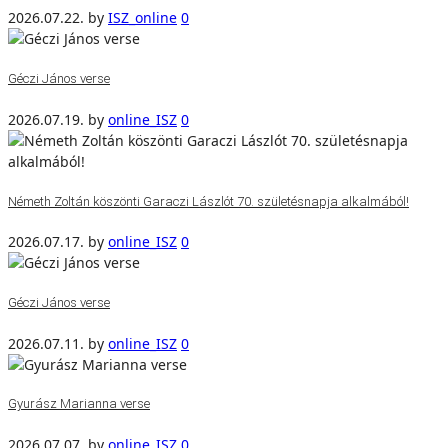
2026.07.22.
by
ISZ_online
0
Géczi János verse
2026.07.19.
by
online_ISZ
0
Németh Zoltán köszönti Garaczi Lászlót 70. születésnapja alkalmából!
2026.07.17.
by
online_ISZ
0
Géczi János verse
2026.07.11.
by
online_ISZ
0
Gyurász Marianna verse
2026.07.07.
by
online_ISZ
0