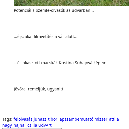
Potenciális Szemle-olvasók az udvarban...
...éjszakai filmvetítés a vár alatt...
...és akasztott macskák Kristína Suhajová képein.
Jövőre, reméljük, ugyanitt.
Tags:
felolvasás
juhasz_tibor
lapszámbemutató
mizser_attila
nagy_hajnal_csilla
UdvArt