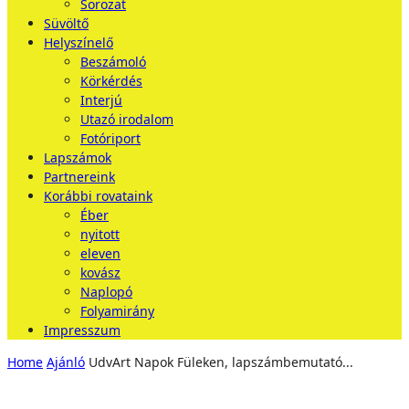
Sorozat
Süvöltő
Helyszínelő
Beszámoló
Körkérdés
Interjú
Utazó irodalom
Fotóriport
Lapszámok
Partnereink
Korábbi rovataink
Éber
nyitott
eleven
kovász
Naplopó
Folyamirány
Impresszum
Home
Ajánló
UdvArt Napok Füleken, lapszámbemutató...