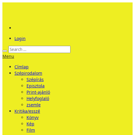
Login
Menu
Címlap
Szépirodalom
Szépírás
Episztola
Print-ajánló
Helyfoglaló
zsemle
Kritika/esszé
Könyv
Kép
Film