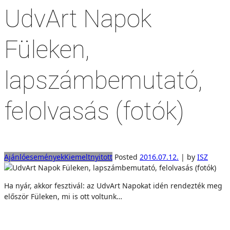
UdvArt Napok
Füleken,
lapszámbemutató,
felolvasás (fotók)
Ajánló
események
Kiemelt
nyitott
Posted
2016.07.12.
|
by
ISZ
Ha nyár, akkor fesztivál: az UdvArt Napokat idén rendezték meg
először Füleken, mi is ott voltunk…