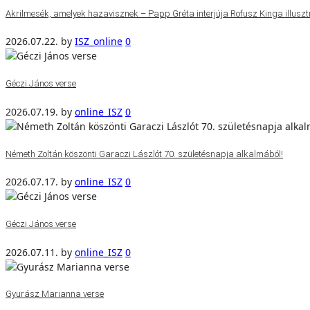
Akrilmesék, amelyek hazavisznek – Papp Gréta interjúja Rofusz Kinga illuszt
2026.07.22.
by
ISZ_online
0
Géczi János verse
2026.07.19.
by
online_ISZ
0
Németh Zoltán köszönti Garaczi Lászlót 70. születésnapja alkalmából!
2026.07.17.
by
online_ISZ
0
Géczi János verse
2026.07.11.
by
online_ISZ
0
Gyurász Marianna verse