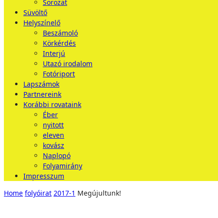
Sorozat
Süvöltő
Helyszínelő
Beszámoló
Körkérdés
Interjú
Utazó irodalom
Fotóriport
Lapszámok
Partnereink
Korábbi rovataink
Éber
nyitott
eleven
kovász
Naplopó
Folyamirány
Impresszum
Home
folyóirat
2017-1
Megújultunk!