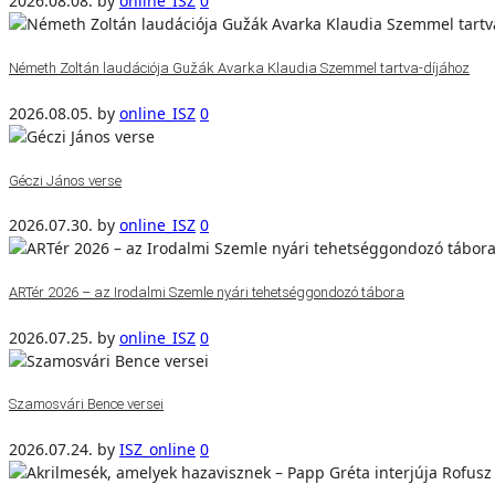
2026.08.08.
by
online_ISZ
0
Németh Zoltán laudációja Gužák Avarka Klaudia Szemmel tartva-díjához
2026.08.05.
by
online_ISZ
0
Géczi János verse
2026.07.30.
by
online_ISZ
0
ARTér 2026 – az Irodalmi Szemle nyári tehetséggondozó tábora
2026.07.25.
by
online_ISZ
0
Szamosvári Bence versei
2026.07.24.
by
ISZ_online
0