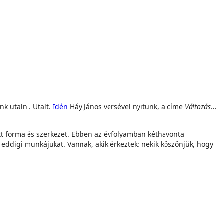
k utalni. Utalt.
Idén
Háy János versével nyitunk, a címe
Változás
…
ott forma és szerkezet. Ebben az évfolyamban kéthavonta
ük eddigi munkájukat. Vannak, akik érkeztek: nekik köszönjük, hogy