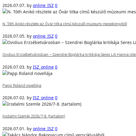
2026.07.07.
by
online_ISZ
0
N. Tóth Anikó részlete az Óvár titka című készülő múzeumi mesekönyvből
2026.07.05.
by
online_ISZ
0
Ovidius Erzsébetvárosban – Szendrei Boglárka kritikája Seres Lili Hanna Isten
2026.07.03.
by
ISZ_online
0
Papp Roland novellája
2026.07.02.
by
ISZ_online
0
Irodalmi Szemle 2026/7-8. (tartalom)
2026.07.01.
by
online_ISZ
0