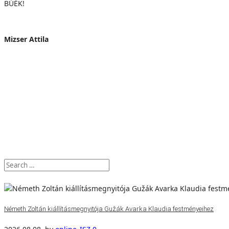
BÚÉK!
Mizser Attila
Németh Zoltán kiállításmegnyitója Gužák Avarka Klaudia festményeihez