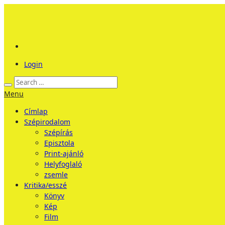
Login
Menu
Címlap
Szépirodalom
Szépírás
Episztola
Print-ajánló
Helyfoglaló
zsemle
Kritika/esszé
Könyv
Kép
Film