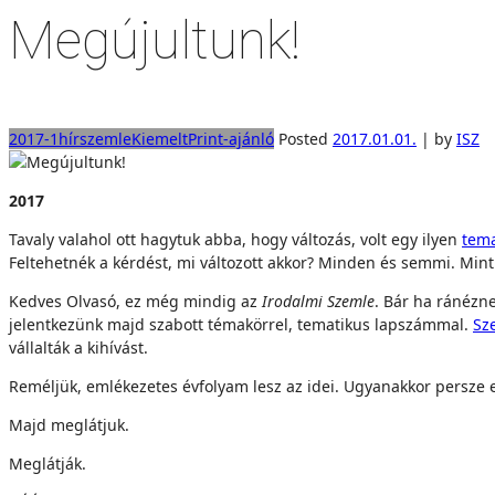
Megújultunk!
2017-1
hírszemle
Kiemelt
Print-ajánló
Posted
2017.01.01.
|
by
ISZ
2017
Tavaly valahol ott hagytuk abba, hogy változás, volt egy ilyen
tem
Feltehetnék a kérdést, mi változott akkor? Minden és semmi. Mint
Kedves Olvasó, ez még mindig az
Irodalmi Szemle
. Bár ha ránézn
jelentkezünk majd szabott témakörrel, tematikus lapszámmal.
Sz
vállalták a kihívást.
Reméljük, emlékezetes évfolyam lesz az idei. Ugyanakkor persze 
Majd meglátjuk.
Meglátják.