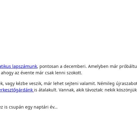
atikus lapszámunk
, pontosan a decemberi. Amelyben már próbáltun
 ahogy az évente már csak lenni szokott.
ek, vagy kézbe veszik, már lehet sejteni valamit. Némileg újraszab
erkesztőgárdánk
is átalakult. Vannak, akik távoztak: nekik köszönj
ez is csupán egy naptári év…