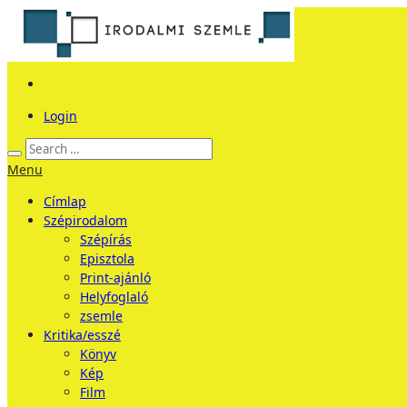
Login
Menu
Címlap
Szépirodalom
Szépírás
Episztola
Print-ajánló
Helyfoglaló
zsemle
Kritika/esszé
Könyv
Kép
Film