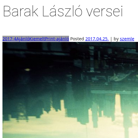
Barak László versei
2017-4
Ajánló
Kiemelt
Print-ajánló
Posted
2017.04.25.
|
by
szemle