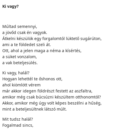
Ki vagy?
Múltad semennyi,
a jövőd csak én vagyok.
Átkelni készülök egy forgalomtól lüktető sugárúton,
ami a te földedet szeli át.
Ott, ahol a jelen maga a néma a kísértés,
a süket vonzalom,
a vak beteljesülés.
Ki vagy, halál?
Hogyan lehettél te őshonos ott,
ahol kiömlött vérem
már akkor idegen földrészt festett az aszfaltra,
amikor még csak búcsúzni készültem otthonomtól?
Akkor, amikor még úgy volt képes beszélni a hűség,
mint a beteljesültnek látszó múlt.
Mit tudsz halál?
Fogalmad sincs,