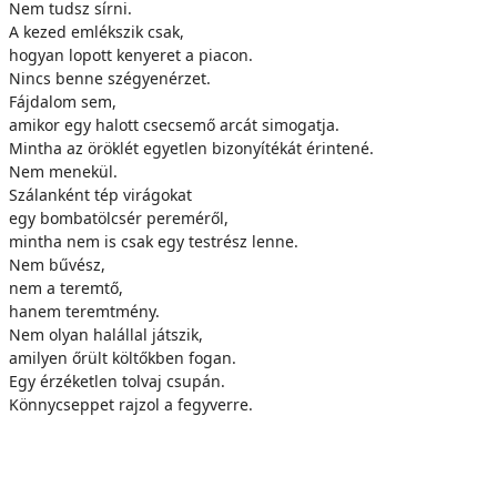
Nem tudsz sírni.
A kezed emlékszik csak,
hogyan lopott kenyeret a piacon.
Nincs benne szégyenérzet.
Fájdalom sem,
amikor egy halott csecsemő arcát simogatja.
Mintha az öröklét egyetlen bizonyítékát érintené.
Nem menekül.
Szálanként tép virágokat
egy bombatölcsér pereméről,
mintha nem is csak egy testrész lenne.
Nem bűvész,
nem a teremtő,
hanem teremtmény.
Nem olyan halállal játszik,
amilyen őrült költőkben fogan.
Egy érzéketlen tolvaj csupán.
Könnycseppet rajzol a fegyverre.