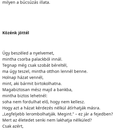
milyen a búcsúzás illata.
Közénk jöttél
Úgy beszéled a nyelvemet,
mintha csorba palackból innál.
Tegnap még csak szobát béreltél,
ma úgy teszel, mintha otthon lennél benne.
Holnap házat vennél,
mint, aki bármit birtokolhatna.
Magabiztosan mész majd a bankba,
mintha biztos lehetnél:
soha nem fordulhat elő, hogy nem kellesz.
Hogy azt a házat kérdezés nélkül átírhatják másra.
„Legfeljebb lerombolhatják. Megint.” – ez jár a fejedben?
Mert az életedet senki nem lakhatja nélküled?
Csak azért,