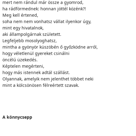
mert nem rándul már össze a gyomrod,
ha rádförmednek: honnan jöttél közénk?!
Meg kell értened,
soha nem nem vonhatsz vállat ilyenkor úgy,
mint egy hivatalnok,
aki állampolgárnak született.
Legfeljebb mosolyoghatsz,
mintha a gyönyör küszöbén ő győzködne arról,
hogy véletlenül gyereket csinálni
öncélú üzekedés.
Képtelen megérteni,
hogy más istennek adtál szállást.
Olyannak, amelyik nem jelenthet többet neki
mint a kölcsönösen félreértett szavak.
A könnycsepp