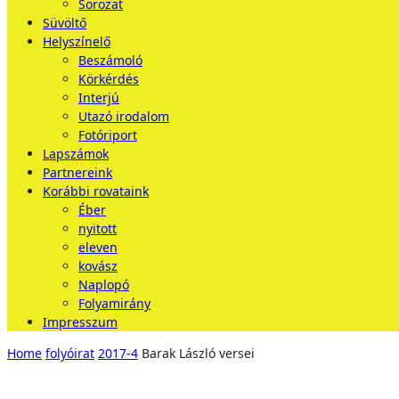
Sorozat
Süvöltő
Helyszínelő
Beszámoló
Körkérdés
Interjú
Utazó irodalom
Fotóriport
Lapszámok
Partnereink
Korábbi rovataink
Éber
nyitott
eleven
kovász
Naplopó
Folyamirány
Impresszum
Home
folyóirat
2017-4
Barak László versei