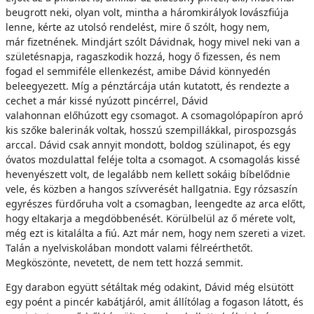
beugrott neki, olyan volt, mintha a háromkirályok lovászfiúja
lenne, kérte az utolsó rendelést, mire ő szólt, hogy nem,
már fizetnének. Mindjárt szólt Dávidnak, hogy mivel neki van a
születésnapja, ragaszkodik hozzá, hogy ő fizessen, és nem
fogad el semmiféle ellenkezést, amibe Dávid könnyedén
beleegyezett. Míg a pénztárcája után kutatott, és rendezte a
cechet a már kissé nyúzott pincérrel, Dávid
valahonnan előhúzott egy csomagot. A csomagolópapíron apró
kis szőke balerinák voltak, hosszú szempillákkal, pirospozsgás
arccal. Dávid csak annyit mondott, boldog szülinapot, és egy
óvatos mozdulattal feléje tolta a csomagot. A csomagolás kissé
hevenyészett volt, de legalább nem kellett sokáig bíbelődnie
vele, és közben a hangos szívverését hallgatnia. Egy rózsaszín
egyrészes fürdőruha volt a csomagban, leengedte az arca előtt,
hogy eltakarja a megdöbbenését. Körülbelül az ő mérete volt,
még ezt is kitalálta a fiú. Azt már nem, hogy nem szereti a vizet.
Talán a nyelviskolában mondott valami félreérthetőt.
Megköszönte, nevetett, de nem tett hozzá semmit.
Egy darabon együtt sétáltak még odakint, Dávid még elsütött
egy poént a pincér kabátjáról, amit állítólag a fogason látott, és