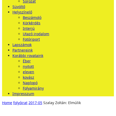
Sorozat
Süvöltő
Helyszínelő
Beszámoló
Körkérdés
Interjú
Utazó irodalom
Fotóriport
Lapszámok
Partnereink
Korábbi rovataink
Éber
nyitott
eleven
kovász
Naplopó
Folyamirány
Impresszum
Home
folyóirat
2017-05
Szalay Zoltán: Elmúlik