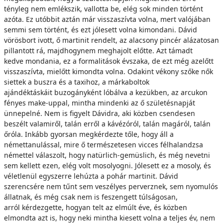
tényleg nem emlékszik, vallotta be, elég sok minden történt
azóta. Ez utóbbit aztán már visszaszívta volna, mert valójában
semmi sem történt, és ezt jólesett volna kimondani. Dávid
vörösbort ivott, ő martinit rendelt, az alacsony pincér alázatosan
pillantott rá, majdhogynem meghajolt előtte. Azt támadt
kedve mondania, ez a formalitások évszaka, de ezt még azelőtt
visszaszívta, mielőtt kimondta volna. Odakint vékony szőke nők
siettek a buszra és a taxihoz, a márkaboltok
ajándéktáskáit buzogányként lóbálva a kezükben, az arcukon
fényes make-uppal, mintha mindenki az ő születésnapját
ünnepelné. Nem is figyelt Dávidra, aki közben csendesen
beszélt valamiről, talán erről a kávézóról, talán magáról, talán
őróla. Inkább gyorsan megkérdezte tőle, hogy áll a
némettanulással, mire ő természetesen vicces félhalandzsa
némettel válaszolt, hogy natürlich-gemüslich, és még nevetni
sem kellett ezen, elég volt mosolyogni. Jólesett ez a mosoly, és
véletlenül egyszerre lehúzta a pohár martinit. Dávid
szerencsére nem tűnt sem veszélyes perverznek, sem nyomulós
állatnak, és még csak nem is feszengett túlságosan,
arról kérdezgette, hogyan telt az elmúlt éve, és közben
elmondta azt is, hogy neki mintha kiesett volna a teljes év, nem