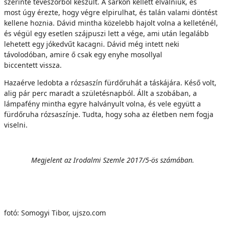
szerinte teveszőrből készült. A sarkon kellett elválniuk, és
most úgy érezte, hogy végre elpirulhat, és talán valami döntést
kellene hoznia. Dávid mintha közelebb hajolt volna a kelleténél,
és végül egy esetlen szájpuszi lett a vége, ami után legalább
lehetett egy jókedvűt kacagni. Dávid még intett neki
távolodóban, amire ő csak egy enyhe mosollyal
biccentett vissza.
Hazaérve ledobta a rózsaszín fürdőruhát a táskájára. Késő volt,
alig pár perc maradt a születésnapból. Állt a szobában, a
lámpafény mintha egyre halványult volna, és vele együtt a
fürdőruha rózsaszínje. Tudta, hogy soha az életben nem fogja
viselni.
Megjelent az Irodalmi Szemle 2017/5-ös számában.
fotó: Somogyi Tibor, ujszo.com