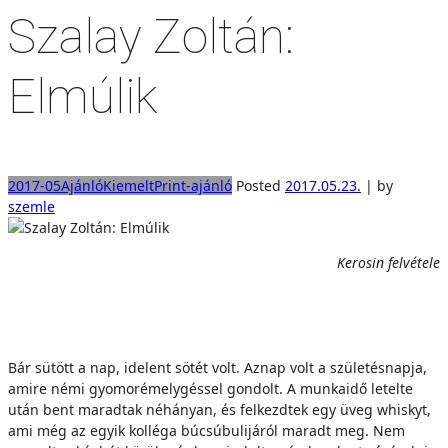
Szalay Zoltán:
Elmúlik
2017-05
Ajánló
Kiemelt
Print-ajánló
Posted
2017.05.23.
|
by
szemle
Kerosin felvétele
Bár sütött a nap, idelent sötét volt. Aznap volt a születésnapja,
amire némi gyomorémelygéssel gondolt. A munkaidő letelte
után bent maradtak néhányan, és felkezdtek egy üveg whiskyt,
ami még az egyik kolléga búcsúbulijáról maradt meg. Nem