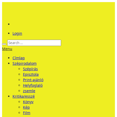
Login
Menu
Címlap
Szépirodalom
Szépírás
Episztola
Print-ajánló
Helyfoglaló
zsemle
Kritika/esszé
Könyv
Kép
Film