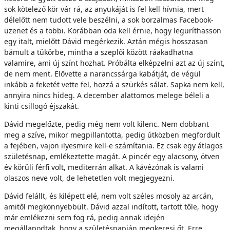
sok kötelező kör vár rá, az anyukáját is fel kell hívnia, mert
délelőtt nem tudott vele beszélni, a sok borzalmas Facebook-
üzenet és a többi. Korábban oda kell érnie, hogy leguríthasson
egy italt, mielőtt Dávid megérkezik. Aztán mégis hosszasan
bámult a tükörbe, mintha a szeplői között ráakadhatna
valamire, ami új színt hozhat. Próbálta elképzelni azt az új színt,
de nem ment. Elővette a narancssárga kabátját, de végül
inkább a feketét vette fel, hozzá a szürkés sálat. Sapka nem kell,
annyira nincs hideg. A december alattomos melege béleli a
kinti csillogó éjszakát.
Dávid megelőzte, pedig még nem volt kilenc. Nem dobbant
meg a szíve, mikor megpillantotta, pedig útközben megfordult
a fejében, vajon ilyesmire kell-e számítania. Ez csak egy átlagos
születésnap, emlékeztette magát. A pincér egy alacsony, ötven
év körüli férfi volt, mediterrán alkat. A kávézónak is valami
olaszos neve volt, de lehetetlen volt megjegyezni.
Dávid felállt, és kilépett elé, nem volt széles mosoly az arcán,
amitől megkönnyebbült. Dávid azzal indított, tartott tőle, hogy
már emlékezni sem fog rá, pedig annak idején
megállapodtak, hogy a születésnapján megkeresi őt. Erre