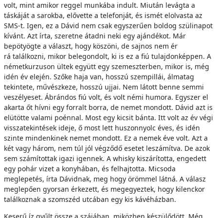
volt, mint amikor reggel munkába indult. Miután levágta a
táskáját a sarokba, elővette a telefonját, és ismét elolvasta az
SMS-t. Igen, ez a Dávid nem csak egyszerűen boldog szülinapot
kívánt. Azt írta, szeretne átadni neki egy ajándékot. Már
bepötyögte a választ, hogy köszöni, de sajnos nem ér
rá találkozni, mikor belegondolt, ki is ez a fiú tulajdonképpen. A
németkurzuson ültek együtt egy szemeszterben, mikor is, még
idén év elején. Szőke haja van, hosszú szempillái, álmatag
tekintete, művészkeze, hosszú ujjai. Nem látott benne semmi
veszélyeset. Ábrándos fiú volt, és volt némi humora. Egyszer el
akarta őt hívni egy forralt borra, de nemet mondott. Dávid azt is
elütötte valami poénnal. Most egy kicsit bánta. Itt volt az év végi
visszatekintések ideje, ő most lett huszonnyolc éves, és idén
szinte mindenkinek nemet mondott. Ez a nemek éve volt. Azt a
két vagy három, nem túl jól végződő esetet leszámítva. De azok
sem számítottak igazi igennek. A whisky kiszárította, engedett
egy pohár vizet a konyhában, és felhajtotta. Micsoda
meglepetés, írta Dávidnak, meg hogy örömmel látná. A válasz
meglepően gyorsan érkezett, és megegyeztek, hogy kilenckor
találkoznak a szomszéd utcában egy kis kávéházban.
Keserű íz gyűlt össze a szájában, miközben készülődött. Még