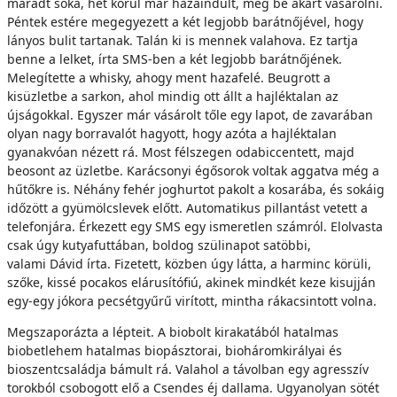
maradt soká, hét körül már hazaindult, még be akart vásárolni.
Péntek estére megegyezett a két legjobb barátnőjével, hogy
lányos bulit tartanak. Talán ki is mennek valahova. Ez tartja
benne a lelket, írta SMS-ben a két legjobb barátnőjének.
Melegítette a whisky, ahogy ment hazafelé. Beugrott a
kisüzletbe a sarkon, ahol mindig ott állt a hajléktalan az
újságokkal. Egyszer már vásárolt tőle egy lapot, de zavarában
olyan nagy borravalót hagyott, hogy azóta a hajléktalan
gyanakvóan nézett rá. Most félszegen odabiccentett, majd
beosont az üzletbe. Karácsonyi égősorok voltak aggatva még a
hűtőkre is. Néhány fehér joghurtot pakolt a kosarába, és sokáig
időzött a gyümölcslevek előtt. Automatikus pillantást vetett a
telefonjára. Érkezett egy SMS egy ismeretlen számról. Elolvasta
csak úgy kutyafuttában, boldog szülinapot satöbbi,
valami Dávid írta. Fizetett, közben úgy látta, a harminc körüli,
szőke, kissé pocakos elárusítófiú, akinek mindkét keze kisujján
egy-egy jókora pecsétgyűrű virított, mintha rákacsintott volna.
Megszaporázta a lépteit. A biobolt kirakatából hatalmas
biobetlehem hatalmas biopásztorai, bioháromkirályai és
bioszentcsaládja bámult rá. Valahol a távolban egy agresszív
torokból csobogott elő a Csendes éj dallama. Ugyanolyan sötét