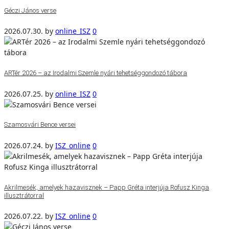
Géczi János verse
2026.07.30.
by
online_ISZ
0
ARTér 2026 – az Irodalmi Szemle nyári tehetséggondozó tábora
2026.07.25.
by
online_ISZ
0
Szamosvári Bence versei
2026.07.24.
by
ISZ_online
0
Akrilmesék, amelyek hazavisznek – Papp Gréta interjúja Rofusz Kinga
illusztrátorral
2026.07.22.
by
ISZ_online
0