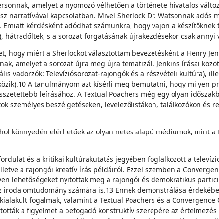
sonnak, amelyet a nyomozó vélhetően a története hivatalos változa
sz narratívával kapcsolatban. Mivel Sherlock Dr. Watsonnak adós 
 Emiatt kérdésként adódhat számunkra, hogy vajon a készítőknek t
, hátradőltek, s a sorozat forgatásának újrakezdésekor csak annyi 
et, hogy miért a Sherlockot választottam bevezetésként a Henry Jen
ak, amelyet a sorozat újra meg újra tematizál. Jenkins írásai köz
uális vadorzók: Televíziósorozat-rajongók és a részvételi kultúra),
tközik).10 A tanulmányom azt kísérli meg bemutatni, hogy milyen pr
zetettebb leírásához. A Textual Poachers még egy olyan időszakban 
atok személyes beszélgetéseken, levelezőlistákon, találkozókon és r
ahol könnyedén elérhetőek az olyan netes alapú médiumok, mint a 
rdulat és a kritikai kultúrakutatás jegyében foglalkozott a televízi
lletve a rajongói kreatív írás példáiról. Ezzel szemben a Convergence
yen lehetőségeket nyitottak meg a rajongói és demokratikus parti
k az irodalomtudomány számára is.13 Ennek demonstrálása érdekébe
kialakult fogalmak, valamint a Textual Poachers és a Convergence 
ították a figyelmet a befogadó konstruktív szerepére az értelmezé