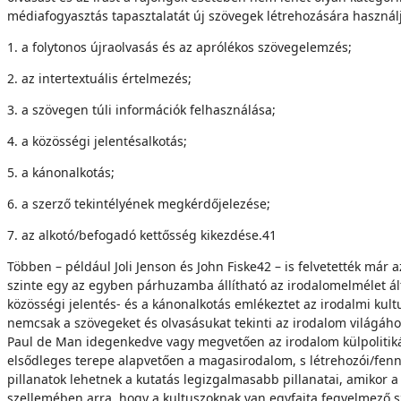
médiafogyasztás tapasztalatát új szövegek létrehozására használja”
1. a folytonos újraolvasás és az aprólékos szövegelemzés;
2. az intertextuális értelmezés;
3. a szövegen túli információk felhasználása;
4. a közösségi jelentésalkotás;
5. a kánonalkotás;
6. a szerző tekintélyének megkérdőjelezése;
7. az alkotó/befogadó kettősség kikezdése.41
Többen – például Joli Jenson és John Fiske42 – is felvetették már 
szinte egy az egyben párhuzamba állítható az irodalomelmélet által
közösségi jelentés- és a kánonalkotás emlékeztet az irodalmi kul
nemcsak a szövegeket és olvasásukat tekinti az irodalom világához
Paul de Man idegenkedve vagy megvetően az irodalom külpolitikáj
elsődleges terepe alapvetően a magasirodalom, s létrehozói/fennt
pillanatok lehetnek a kutatás legizgalmasabb pillanatai, amikor
szellemében arra, hogy a kultuszoknak van egyfajta fegyelmező sze