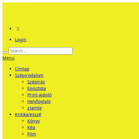
Login
Menu
Címlap
Szépirodalom
Szépírás
Episztola
Print-ajánló
Helyfoglaló
zsemle
Kritika/esszé
Könyv
Kép
Film