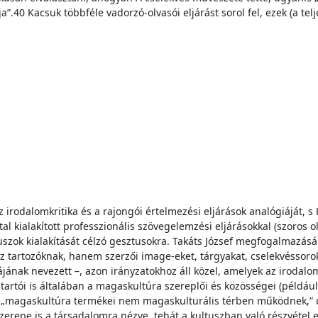
.40 Kacsuk többféle vadorzó-olvasói eljárást sorol fel, ezek (a tel
az irodalomkritika és a rajongói értelmezési eljárások analógiáját,
 kialakított professzionális szövegelemzési eljárásokkal (szoros ol
tuszok kialakítását célzó gesztusokra. Takáts József megfogalmazás
 tartozóknak, hanem szerzői image-eket, tárgyakat, cselekvéssoroka
ának nevezett –, azon irányzatokhoz áll közel, amelyek az irodal
artói is általában a magaskultúra szereplői és közösségei (példáu
 a „magaskultúra termékei nem magaskulturális térben működnek,” u
repe is a társadalomra nézve, tehát a kultuszban való részvétel egy