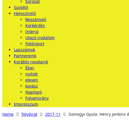
Sorozat
Süvöltő
Helyszínelő
Beszámoló
Körkérdés
Interjú
Utazó irodalom
Fotóriport
Lapszámok
Partnereink
Korábbi rovataink
Éber
nyitott
eleven
kovász
Naplopó
Folyamirány
Impresszum
Home
folyóirat
2017-11
Somogyi Gyula: Henry Jenkins és