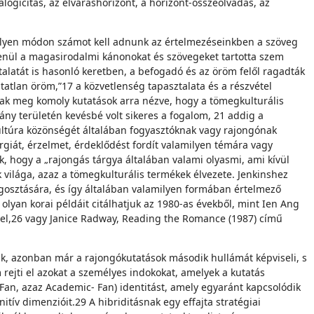
logicitás, az elváráshorizont, a horizont-összeolvadás, az
amilyen módon számot kell adnunk az értelmezéseinkben a szöveg
elenül a magasirodalmi kánonokat és szövegeket tartotta szem
alatát is hasonló keretben, a befogadó és az öröm felől ragadták
tatlan öröm,”17 a közvetlenség tapasztalata és a részvétel
ultak meg komoly kutatások arra nézve, hogy a tömegkulturális
ány területén kevésbé volt sikeres a fogalom, 21 addig a
ltúra közönségét általában fogyasztóknak vagy rajongónak
ergiát, érzelmet, érdeklődést fordít valamilyen témára vagy
 hogy a „rajongás tárgya általában valami olyasmi, ami kívül
k világa, azaz a tömegkulturális termékek élvezete. Jenkinshez
gosztására, és így általában valamilyen formában értelmező
lyan korai példáit citálhatjuk az 1980-as évekből, mint Ien Ang
ével,26 vagy Janice Radway, Reading the Romance (1987) című
dik, azonban már a rajongókutatások második hullámát képviseli, s
ejti el azokat a személyes indokokat, amelyek a kutatás
a-Fan, azaz Academic- Fan) identitást, amely egyaránt kapcsolódik
itív dimenzióit.29 A hibriditásnak egy effajta stratégiai