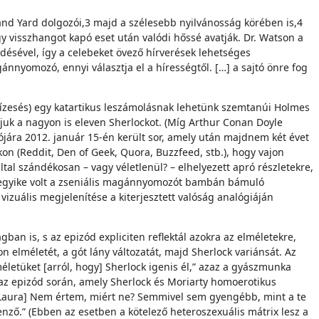
tland Yard dolgozói,3 majd a szélesebb nyilvánosság körében is,4
gy visszhangot kapó eset után valódi hőssé avatják. Dr. Watson a
désével, így a celebeket övező hírverések lehetséges
nnyomozó, ennyi választja el a hírességtől. […] a sajtó önre fog
vízesés) egy katartikus leszámolásnak lehetünk szemtanúi Holmes
atjuk a nagyon is eleven Sherlockot. (Míg Arthur Conan Doyle
atójára 2012. január 15-én került sor, amely után majdnem két évet
kon (Reddit, Den of Geek, Quora, Buzzfeed, stb.), hogy vajon
ltal szándékosan – vagy véletlenül? – elhelyezett apró részletekre,
s egyike volt a zseniális magánnyomozót bambán bámuló
izuális megjelenítése a kiterjesztett valóság analógiáján
ágban is, s az epizód expliciten reflektál azokra az elméletekre,
elméletét, a gót lány változatát, majd Sherlock variánsát. Az
etüket [arról, hogy] Sherlock igenis él,” azaz a gyászmunka
b az epizód során, amely Sherlock és Moriarty homoerotikus
 [Laura] Nem értem, miért ne? Semmivel sem gyengébb, mint a te
nző.” (Ebben az esetben a kötelező heteroszexuális mátrix lesz a