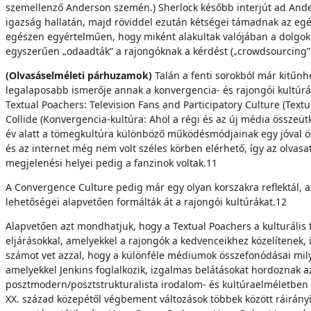
szemellenző Anderson szemén.) Sherlock később interjút ad Ander
igazság hallatán, majd röviddel ezután kétségei támadnak az egé
egészen egyértelműen, hogy miként alakultak valójában a dolgok.
egyszerűen „odaadták” a rajongóknak a kérdést („crowdsourcing”)
(Olvasáselméleti párhuzamok)
Talán a fenti sorokból már kitűnh
legalaposabb ismerője annak a konvergencia- és rajongói kultúrán
Textual Poachers: Television Fans and Participatory Culture (Text
Collide (Konvergencia-kultúra: Ahol a régi és az új média összeü
év alatt a tömegkultúra különböző működésmódjainak egy jóval öss
és az internet még nem volt széles körben elérhető, így az olvas
megjelenési helyei pedig a fanzinok voltak.11
A Convergence Culture pedig már egy olyan korszakra reflektál, 
lehetőségei alapvetően formálták át a rajongói kultúrákat.12
Alapvetően azt mondhatjuk, hogy a Textual Poachers a kulturális fo
eljárásokkal, amelyekkel a rajongók a kedvenceikhez közelítenek, i
számot vet azzal, hogy a különféle médiumok összefonódásai mil
amelyekkel Jenkins foglalkozik, izgalmas belátásokat hordozna
posztmodern/posztstrukturalista irodalom- és kultúraelméletben 
XX. század közepétől végbement változások többek között ráirány