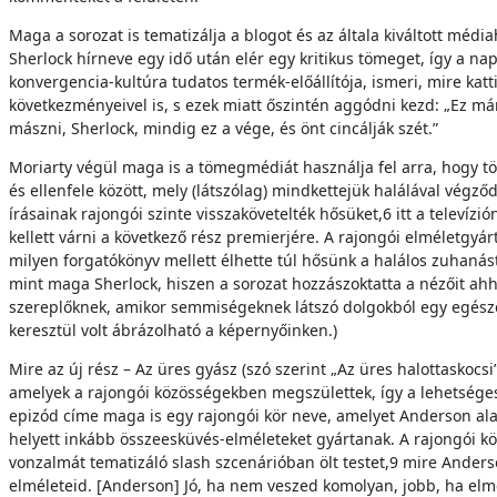
Maga a sorozat is tematizálja a blogot és az általa kiváltott méd
Sherlock hírneve egy idő után elér egy kritikus tömeget, így a na
konvergencia-kultúra tudatos termék-előállítója, ismeri, mire ka
következményeivel is, s ezek miatt őszintén aggódni kezd: „Ez má
mászni, Sherlock, mindig ez a vége, és önt cincálják szét.”
Moriarty végül maga is a tömegmédiát használja fel arra, hogy 
és ellenfele között, mely (látszólag) mindkettejük halálával végz
írásainak rajongói szinte visszakövetelték hősüket,6 itt a televí
kellett várni a következő rész premierjére. A rajongói elméletgyá
milyen forgatókönyv mellett élhette túl hősünk a halálos zuhanást.
mint maga Sherlock, hiszen a sorozat hozzászoktatta a nézőit a
szereplőknek, amikor semmiségeknek látszó dolgokból egy egészen 
keresztül volt ábrázolható a képernyőinken.)
Mire az új rész – Az üres gyász (szó szerint „Az üres halottaskocsi”
amelyek a rajongói közösségekben megszülettek, így a lehetséges 
epizód címe maga is egy rajongói kör neve, amelyet Anderson ala
helyett inkább összeesküvés-elméleteket gyártanak. A rajongói kö
vonzalmát tematizáló slash szcenárióban ölt testet,9 mire Ander
elméleteid. [Anderson] Jó, ha nem veszed komolyan, jobb, ha elmé