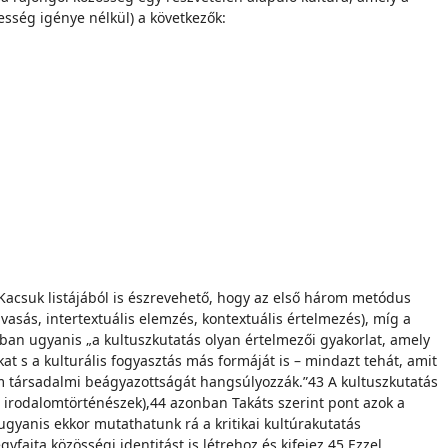
jesség igénye nélkül) a következők:
 s Kacsuk listájából is észrevehető, hogy az első három metódus
vasás, intertextuális elemzés, kontextuális értelmezés), míg a
ában ugyanis „a kultuszkutatás olyan értelmezői gyakorlat, amely
t s a kulturális fogyasztás más formáját is – mindazt tehát, amit
om társadalmi beágyazottságát hangsúlyozzák.”43 A kultuszkutatás
l irodalomtörténészek),44 azonban Takáts szerint pont azok a
gyanis ekkor mutathatunk rá a kritikai kultúrakutatás
fajta közösségi identitást is létrehoz és kifejez.45 Ezzel