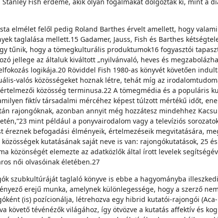
tanley Fish érdeme, akik olyan fogalmakat dolgoztak ki, mint a dia
sta elmélet felől pedig Roland Barthes érvelt amellett, hogy val
mények taglalása mellett.15 Gadamer, Jauss, Fish és Barthes kétségt
gy tűnik, hogy a tömegkulturális produktumok16 fogyasztói tapaszt
ó jellege az általuk kiváltott „nyilvánvaló, heves és megzabolázha
 felfokozás logikája.20 Röviddel Fish 1980-as könyvét követően ind
uális-valós közösségeket hoznak létre, tehát míg az irodalomtudom
értelmezői közösség terminusa.22 A tömegmédia és a populáris ku
lamilyen fiktív társadalmi mércéhez képest túlzott mértékű időt, en
ztán rajongóknak, azonban annyit még hozzátesz mindehhez Kacsuk,
ületén,”23 mint például a ponyvairodalom vagy a televíziós sorozato
ést éreznek befogadási élményeik, értelmezéseik megvitatására, me
közösségek kutatásának saját neve is van: rajongókutatások, 25 és o
ma közönségét elemezte az adatközlők által írott levelek segítség
ros női olvasóinak életében.27
ngók szubkultúráját taglaló könyve is ebbe a hagyományba illeszke
ényező erejű munka, amelynek különlegessége, hogy a szerző nem r
góként (is) pozícionálja, létrehozva egy hibrid kutatói-rajongói (Ac
a követő tévénézők világához, így ötvözve a kutatás affektív és kogn