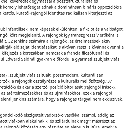
iknél keveredtek egymással a posztstrukturalista és
ások komoly lehetőséget adnak a dominánsan bináris oppozíciókra
ttős, kutatói-rajongói identitás radikálisan kiterjeszti az
l: infantilisek, nem képesek elkülöníteni a fikciót és a valóságot,
ngói kört megjeleníti. A rajongók így transzgresszív erőként is
áit. 32 Jenkins számára a rajongók „az értelmezések aktív
tják elő saját identitásaikat, s aktívan részt is kívánnak venni a
kifejezés a korszakban nemcsak a francia filozófusnál és
ául Edward Saidnál gyakran előfordul a gyarmati szubjektivitás
ta) „szubjektivitás szituált, posztmodern, kulturálisan
orzók, a rajongók osztályrésze a kulturális mellőzöttség,”37
ációk) és akár a szerzői pozíció bitorlását (rajongói írások).
 az átértelmezésekhez és az újraírásokhoz, ezek a rajongói
elenti Jenkins számára, hogy a rajongás tárgyai nem exkluzívak,
gondolkodó elszigetelt vadorzó-olvasókkal számol, addig az
tott vitákban alakulnak ki és szilárdulnak meg”; másrészt az
„a rajongói közösség egy részvételen alapuló kultúra, amely a