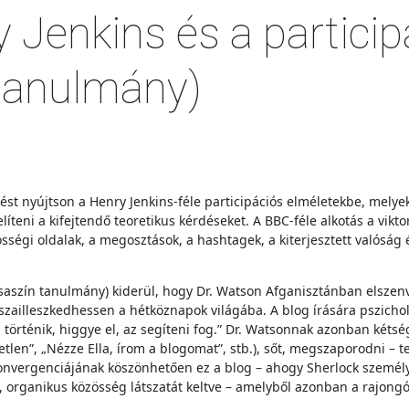
 Jenkins és a particip
(tanulmány)
tést nyújtson a Henry Jenkins-féle participációs elméletekbe, mely
teni a kifejtendő teoretikus kérdéseket. A BBC-féle alkotás a vikto
össégi oldalak, a megosztások, a hashtagek, a kiterjesztett valóság
zsaszín tanulmány) kiderül, hogy Dr. Watson Afganisztánban elsz
zailleszkedhessen a hétköznapok világába. A blog írására pszicholó
l történik, higgye el, az segíteni fog.” Dr. Watsonnak azonban kéts
n”, „Nézze Ella, írom a blogomat”, stb.), sőt, megszaporodni – te
s konvergenciájának köszönhetően ez a blog – ahogy Sherlock személy
lő, organikus közösség látszatát keltve – amelyből azonban a rajon