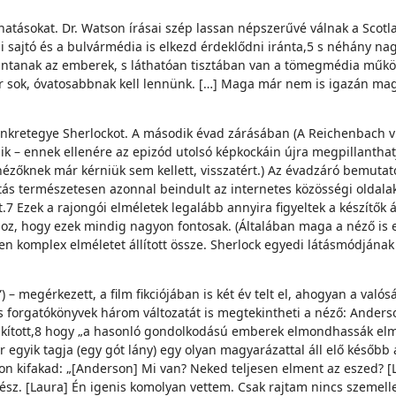
iahatásokat. Dr. Watson írásai szép lassan népszerűvé válnak a Sco
pi sajtó és a bulvármédia is elkezd érdeklődni iránta,5 s néhány na
ttintanak az emberek, s láthatóan tisztában van a tömegmédia műkö
r sok, óvatosabbnak kell lennünk. […] Maga már nem is igazán magá
tönkretegye Sherlockot. A második évad zárásában (A Reichenbach 
ődik – ennek ellenére az epizód utolsó képkockáin újra megpillanth
ziónézőknek már kérniük sem kellett, visszatért.) Az évadzáró bemut
rtás természetesen azonnal beindult az internetes közösségi oldala
7 Ezek a rajongói elméletek legalább annyira figyeltek a készítők á
hhoz, hogy ezek mindig nagyon fontosak. (Általában maga a néző i
komplex elméletet állított össze. Sherlock egyedi látásmódjának v
) – megérkezett, a film fikciójában is két év telt el, ahogyan a valós
forgatókönyvek három változatát is megtekintheti a néző: Anderson 
kított,8 hogy „a hasonló gondolkodású emberek elmondhassák elmél
r egyik tagja (egy gót lány) egy olyan magyarázattal áll elő későb
son kifakad: „[Anderson] Mi van? Neked teljesen elment az eszed?
sz. [Laura] Én igenis komolyan vettem. Csak rajtam nincs szemelle