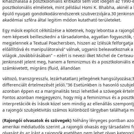
kihasználása a posztkoloniális kritikától sem volt idegen az 199
posztkoloniális elméletek, mint például Homi K. Bhabha, akinél a
épülő nyugati gondolkodásrendszerek szubverziójára.30 Jenkinsnél 
akadémiai szféra által legitim módon kutatható területeket.
Egy másik explicit célkitűzése a kötetnek, hogy lebontsa a rajongók
nem képesek beilleszkedni a társadalomba, agyatlan fogyasztók, st
megjelennek a Textual Poachersben, hiszen az ízlésük felforgatja
előállítóivá és manipulátoraivá” válnak, ugyanis beleavatkoznak a 
világok „továbbírásában” – ezért is nevezi őket Michel de Certea
Jenkinsnél jelent meg, hanem a feminizmus és a posztkoloniális el
számkivetett, migráns (fluid, állandóan
változó, transzgresszív, lezárhatatlan) jellegének hangsúlyozása;
differenciált értelmezését jelöli.”36 Esetünkben is hasonló szubje
azonban éppen ez a marginalitás teszi lehetővé a szövegek értelmez
Fontos azonban megjegyezni, hogy míg a feminizmus és a posztkolo
interpretációk és írások közel sem mindig az ellenállás szempon
a rajongói szubjektivitás számos különböző tárgyban találhatja m
(Rajongói olvasatok és szövegek)
Néhány lényeges pontban azonb
amerikai médiatudós szerint „a rajongói olvasás egy társadalmi fo
olvasást és az írást a rajongók esetében nem lehet olyan kategor