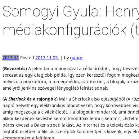
Somogyi Gyula: Henry
médiakonfigurációk 
2017-11
Posted
2017.11.05.
|
by
gabor
(Bevezetés)
A jelen tanulmány azzal a céllal íródott, hogy beveze
sorozat az egyik legjobb példa, így ezen keresztül fogom megközelí
helyezi: a popkultúra, a tömegmédia, az internet, a blogok, a köz
amelyről Jenkins szövegei lényeglátó leírást adnak.
(A
Sherlock
és a rajongók)
Már a Sherlock első epizódjából (A ró
napló helyett egy elektronikus blogot vezet, hogy könnyebben viss
amíg megszokja a civilek életét. Ha blogot ír mindarról, ami önne
akkor kezdenek kevésbé semmitmondóak lenni („Semmi”, „Értelmetle
páros kiveszi a Baker streeti lakást. Az internet és a televíziózá
legtöbb esetben a fikciós szereplők kommentjei is követik, egy é
kommenteket a felületen.