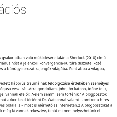
ációs
ek gyakorlatban való működésére talán a Sherlock (2010) című
riánus hőst a jelenkori konvergencia-kultúra díszletei közé
 és a bűnügyisorozat-rajongók világába. Pont abba a világba,
envedett háborús traumáinak feldolgozása érdekében személyes
gusa veszi rá: „Arra gondoltam, John, ön katona, időbe telik,
égei vannak efelől: „Velem semmi sem történik.” A blogposztok
hát akkor kezd történni Dr. Watsonnal valami –, amikor a híres
es oldala is – most is elérhető az interneten.2 A blogposztokat a
gók még ki vannak rekesztve, tehát mi nem helyezhetünk el