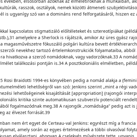
0-es években, elsősorban azoknak az elméletíróknak a munkáiban, ak
 kultúrák, rasszok, osztályok, nemek közötti átmeneti szubjektivit
is ugyanígy szó van a domináns rend felforgatásáról, hiszen ez a ke
kal kapcsolatos stigmatizáló előítéleteket és sztereotípiákat (példáu
b.),31 amelyekre a Sherlock is rájátszik, amikor Az üres gyász rajo
 a magasművészetre fókuszáló polgári kultúra bevett értékhierarchi
szerzői nevekhez tartozó értelemkonstrukciók folyamataiba, abból állí
u-ra hivatkozva a szerző nomádoknak, vagy vadorzóknak.33 A nomád 
mélet találkozási pontján is.34 A posztkoloniális elméletben, péld
35 Rosi Braidotti 1994-es könyvében pedig a nomád alakja a (feminis
ktumelméleti lehetőségről van szó: Jenkins szerint „mint a régi vad
ési lehetőségeinek kisajátítását [appropriation] (rajongói interpret
niális kritika szinte automatikusan szubverzív potenciált rendelt
tjából fogalmazódnak meg.38 A rajongók „nomádsága” pedig azt is j
eg az élvezet forrását.39
an nem ért egyet de Certeau-val Jenkins: egyrészt míg a francia 
lyamat, amely során az egyes értelmezések a többi olvasóval folyta
ikusan elválasztani, ahogyan A cselekvés művészete tette, ugyanis 