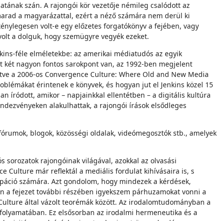
tának szán. A rajongói kör vezetője némileg csalódott az
marad a magyarázattal, ezért a néző számára nem derül ki
énylegesen volt-e egy előzetes forgatókönyv a fejében, vagy
volt a dolguk, hogy szemügyre vegyék ezeket.
kins-féle elméletekbe: az amerikai médiatudós az egyik
ött két nagyon fontos sarokpont van, az 1992-ben megjelent
 illetve a 2006-os Convergence Culture: Where Old and New Media
oblémákat érintenek e könyvek, és hogyan jut el Jenkins közel 15
íródott, amikor – napjainkkal ellentétben – a digitális kultúra
endezvényeken alakulhattak, a rajongói írások elsődleges
fórumok, blogok, közösségi oldalak, videómegosztók stb., amelyek
ós sorozatok rajongóinak világával, azokkal az olvasási
 Culture már reflektál a mediális fordulat kihívásaira is, s
cipáció számára. Azt gondolom, hogy mindezek a kérdések,
n a fejezet további részében igyekszem párhuzamokat vonni a
Culture által vázolt teorémák között. Az irodalomtudományban a
s folyamatában. Ez elsősorban az irodalmi hermeneutika és a