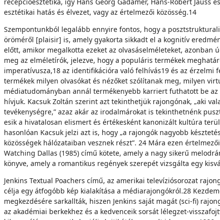
recepcióesztétika, így Hans Georg Gadamer, Hans-Robert Jauss és S
esztétikai hatás és élvezet, vagy az értelmezői közösség.14
Szempontunkból legalább ennyire fontos, hogy a posztstrukturali
öröméről [plaisir] is, amely gyakorta sikkadt el a kognitív ered
előtt, amikor megalkotta ezeket az olvasáselméleteket, azonban ú
meg az elméletírók, jelezve, hogy a populáris termékek meghatároz
imperatívusza,18 az identifikációra való felhívás19 és az érzelmi
termékek milyen olvasókat és nézőket szólítanak meg, milyen virt
médiatudományban annál termékenyebb karriert futhatott be az 
hívjuk. Kacsuk Zoltán szerint azt tekinthetjük rajongónak, „aki va
tevékenységre,” azaz akár az irodalmárokat is tekinthetnénk pus
esik a hivatalosan elismert és értékesként kanonizált kultúra ter
hasonlóan Kacsuk jelzi azt is, hogy „a rajongók nagyobb késztet
közösségek hálózataiban vesznek részt”. 24 Mára ezen értelmezői 
Watching Dallas (1985) című kötete, amely a nagy sikerű melodrá
könyve, amely a romantikus regények szerepét vizsgálta egy kisvá
Jenkins Textual Poachers című, az amerikai televíziósorozat rajo
célja egy átfogóbb kép kialakítása a médiarajongókról.28 Kezdem
megkezdésére sarkallták, hiszen Jenkins saját magát (sci-fi) rajon
az akadémiai berkekhez és a kedvenceik sorsát lélegzet-visszafojtv