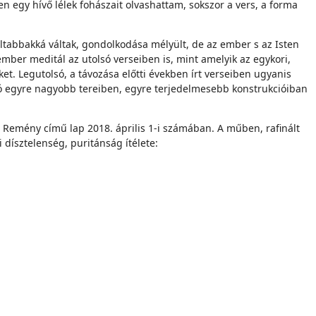
 egy hívő lélek fohászait olvashattam, sokszor a vers, a forma
ltabbakká váltak, gondolkodása mélyült, de az ember s az Isten
ember meditál az utolsó verseiben is, mint amelyik az egykori,
t. Legutolsó, a távozása előtti években írt verseiben ugyanis
áció egyre nagyobb tereiben, egyre terjedelmesebb konstrukcióiban
a Remény című lap 2018. április 1-i számában. A műben, rafinált
 dísztelenség, puritánság ítélete: