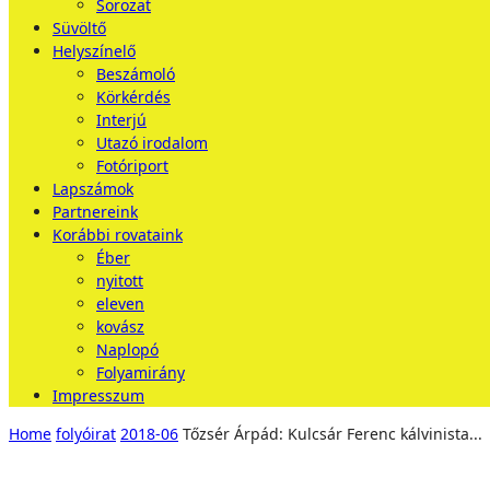
Sorozat
Süvöltő
Helyszínelő
Beszámoló
Körkérdés
Interjú
Utazó irodalom
Fotóriport
Lapszámok
Partnereink
Korábbi rovataink
Éber
nyitott
eleven
kovász
Naplopó
Folyamirány
Impresszum
Home
folyóirat
2018-06
Tőzsér Árpád: Kulcsár Ferenc kálvinista...