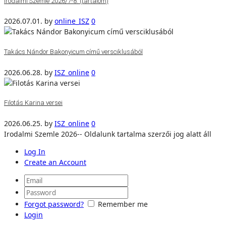
Irodalmi Szemle 2026/7-8. (tartalom)
2026.07.01.
by
online_ISZ
0
Takács Nándor Bakonyicum című versciklusából
2026.06.28.
by
ISZ_online
0
Filotás Karina versei
2026.06.25.
by
ISZ_online
0
Irodalmi Szemle 2026-- Oldalunk tartalma szerzői jog alatt áll
Log In
Create an Account
Forgot password?
Remember me
Login