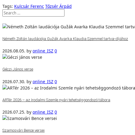
Tags:
Kulcsár Ferenc
Tőzsér Árpád
Németh Zoltán laudációja Gužák Avarka Klaudia Szemmel tartva-díjához
2026.08.05.
by
online_ISZ
0
Géczi János verse
2026.07.30.
by
online_ISZ
0
ARTér 2026 – az Irodalmi Szemle nyári tehetséggondozó tábora
2026.07.25.
by
online_ISZ
0
Szamosvári Bence versei