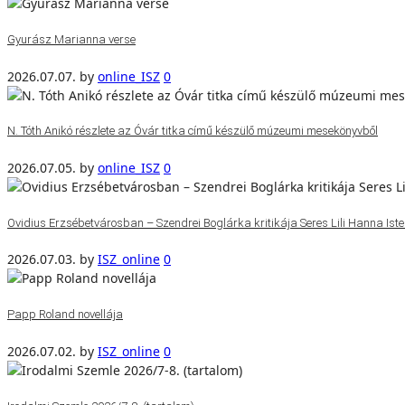
Gyurász Marianna verse
2026.07.07.
by
online_ISZ
0
N. Tóth Anikó részlete az Óvár titka című készülő múzeumi mesekönyvből
2026.07.05.
by
online_ISZ
0
Ovidius Erzsébetvárosban – Szendrei Boglárka kritikája Seres Lili Hanna Isten
2026.07.03.
by
ISZ_online
0
Papp Roland novellája
2026.07.02.
by
ISZ_online
0