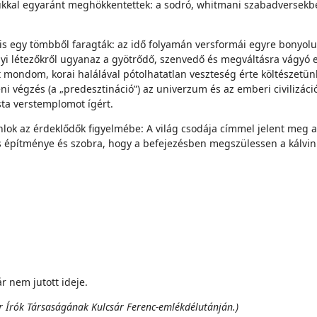
ukkal egyaránt meghökkentettek: a sodró, whitmani szabadversekben
is egy tömbből faragták: az idő folyamán versformái egyre bonyolu
árgyi létezőkről ugyanaz a gyötrődő, szenvedő és megváltásra vágyó 
mondom, korai halálával pótolhatatlan veszteség érte költészetünke
teni végzés (a „predesztináció”) az univerzum és az emberi civiliz
sta verstemplomot ígért.
ánlok az érdeklődők figyelmébe: A világ csodája címmel jelent meg 
es építménye és szobra, hogy a befejezésben megszülessen a kálvini
r nem jutott ideje.
r Írók Társaságának Kulcsár Ferenc-emlékdélutánján.)