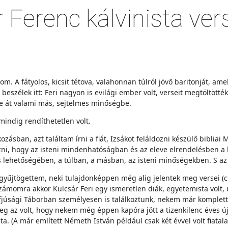
r Ferenc kálvinista v
. A fátyolos, kicsit tétova, valahonnan túlról jövő baritonját, ame
eszélek itt: Feri nagyon is evilági ember volt, verseit megtöltötték 
tte át valami más, sejtelmes minőségbe.
 mindig rendíthetetlen volt.
ban, azt találtam írni a fiát, Izsákot feláldozni készülő bibliai 
yőzni, hogy az isteni mindenhatóságban és az eleve elrendelésben 
 lehetőségében, a túlban, a másban, az isteni minőségekben. S az i
yűjtögettem, neki tulajdonképpen még alig jelentek meg versei (
Számomra akkor Kulcsár Feri egy ismeretlen diák, egyetemista volt,
 Ifjúsági Táborban személyesen is találkoztunk, nekem már komplet
g az volt, hogy nekem még éppen kapóra jött a tizenkilenc éves úja
. (A már említett Németh István például csak két évvel volt fiata