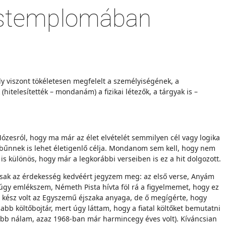
erstemplomában
ly viszont tökéletesen megfelelt a személyiségének, a
(hitelesítették – mondanám) a fizikai létezők, a tárgyak is –
Mózesról, hogy ma már az élet elvételét semmilyen cél vagy logika
a bűnnek is lehet életigenlő célja. Mondanom sem kell, hogy nem
s különös, hogy már a legkorábbi verseiben is ez a hit dolgozott.
csak az érdekesség kedvéért jegyzem meg: az első verse, Anyám
 úgy emlékszem, Németh Pista hívta föl rá a figyelmemet, hogy ez
t kész volt az Egyszemű éjszaka anyaga, de ő megígérte, hogy
bb költőbojtár, mert úgy láttam, hogy a fiatal költőket bemutatni
labb nálam, azaz 1968-ban már harmincegy éves volt). Kíváncsian