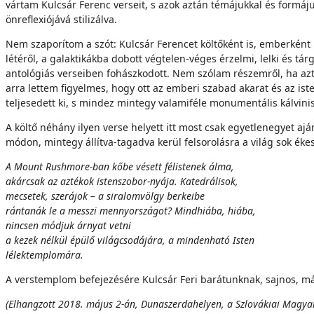
vártam Kulcsár Ferenc verseit, s azok aztán témájukkal és formáj
önreflexiójává stilizálva.
Nem szaporítom a szót: Kulcsár Ferencet költőként is, emberként 
létéről, a galaktikákba dobott végtelen-véges érzelmi, lelki és t
antológiás verseiben fohászkodott. Nem szólam részemről, ha azt 
arra lettem figyelmes, hogy ott az emberi szabad akarat és az is
teljesedett ki, s mindez mintegy valamiféle monumentális kálvini
A költő néhány ilyen verse helyett itt most csak egyetlenegyet aj
módon, mintegy állítva-tagadva kerül felsorolásra a világ sok ék
A Mount Rushmore-ban kőbe vésett félistenek álma,
akárcsak az aztékok istenszobor-nyája. Katedrálisok,
mecsetek, szerájok – a siralomvölgy berkeibe
rántanák le a messzi mennyországot? Mindhiába, hiába,
nincsen módjuk árnyat vetni
a kezek nélkül épülő világcsodájára, a mindenható Isten
lélektemplomára.
A verstemplom befejezésére Kulcsár Feri barátunknak, sajnos, má
(Elhangzott 2018. május 2-án, Dunaszerdahelyen, a Szlovákiai Magya