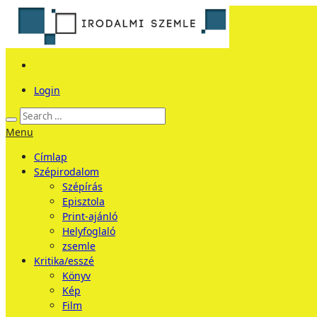
Login
Menu
Címlap
Szépirodalom
Szépírás
Episztola
Print-ajánló
Helyfoglaló
zsemle
Kritika/esszé
Könyv
Kép
Film