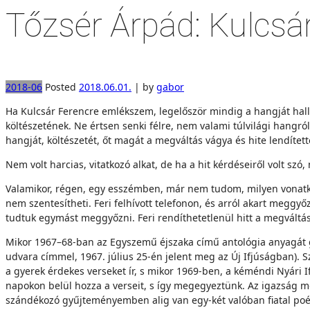
Tőzsér Árpád: Kulcsá
2018-06
Posted
2018.06.01.
|
by
gabor
Ha Kulcsár Ferencre emlékszem, legelőször mindig a hangját hallom
költészetének. Ne értsen senki félre, nem valami túlvilági hangról b
hangját, költészetét, őt magát a megváltás vágya és hite lendíte
Nem volt harcias, vitatkozó alkat, de ha a hit kérdéseiről volt szó,
Valamikor, régen, egy esszémben, már nem tudom, milyen vonatkozás
nem szentesítheti. Feri felhívott telefonon, és arról akart megg
tudtuk egymást meggyőzni. Feri rendíthetetlenül hitt a megváltás
Mikor 1967–68-ban az Egyszemű éjszaka című antológia anyagát g
udvara címmel, 1967. július 25-én jelent meg az Új Ifjúságban). 
a gyerek érdekes verseket ír, s mikor 1969-ben, a kéméndi Nyári
napokon belül hozza a verseit, s így megegyeztünk. Az igazság me
szándékozó gyűjteményemben alig van egy-két valóban fiatal poéta