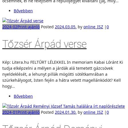
öcsémnek, el ne felejtsem a repülőjegyet kiváltani (jaj, mily...
Bővebben
2024-02
Print-ajánló
Posted
2024.03.05.
by
online_ISZ
|
0
Tőzsér Árpád verse
Kép: Litera.hu FELTŰRT LÉLEKKEL In memoriam Kabai Lóránt Ki
tudja elképzelni a mélyen a járdák alá temetett gázcsövek
nyeldeklését, a lehunyt pillák mögötti sötétkamrában a
szürkehályogot, Isten fején a hátra vetett magellánködöt? Kell
hogy...
Bővebben
2024-01
Print-ajánló
Posted
2024.01.30.
by
online_ISZ
|
0