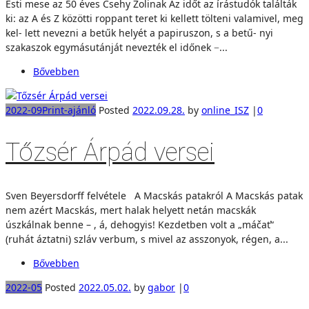
Esti mese az 50 éves Csehy Zolinak Az időt az írástudók találták
ki: az A és Z közötti roppant teret ki kellett tölteni valamivel, meg
kel- lett nevezni a betűk helyét a papiruszon, s a betű- nyi
szakaszok egymásutánját nevezték el időnek −...
Bővebben
2022-09
Print-ajánló
Posted
2022.09.28.
by
online_ISZ
|
0
Tőzsér Árpád versei
Sven Beyersdorff felvétele A Macskás patakról A Macskás patak
nem azért Macskás, mert halak helyett netán macskák
úszkálnak benne – , á, dehogyis! Kezdetben volt a „máčať“
(ruhát áztatni) szláv verbum, s mivel az asszonyok, régen, a...
Bővebben
2022-05
Posted
2022.05.02.
by
gabor
|
0