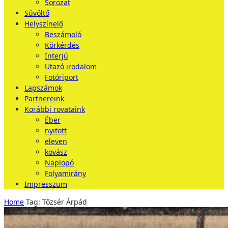
Sorozat
Süvöltő
Helyszínelő
Beszámoló
Körkérdés
Interjú
Utazó irodalom
Fotóriport
Lapszámok
Partnereink
Korábbi rovataink
Éber
nyitott
eleven
kovász
Naplopó
Folyamirány
Impresszum
Home
Tag: Tőzsér Árpád