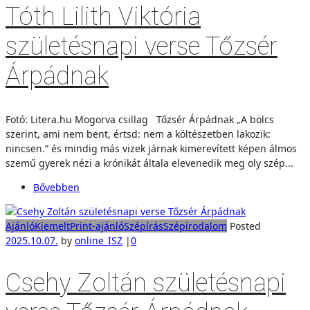
Tóth Lilith Viktória
születésnapi verse Tőzsér
Árpádnak
Fotó: Litera.hu Mogorva csillag Tőzsér Árpádnak „A bölcs
szerint, ami nem bent, értsd: nem a költészetben lakozik:
nincsen.” és mindig más vizek járnak kimerevített képen álmos
szemű gyerek nézi a krónikát általa elevenedik meg oly szép...
Bővebben
Ajánló
Kiemelt
Print-ajánló
Szépírás
Szépirodalom
Posted
2025.10.07.
by
online_ISZ
|
0
Csehy Zoltán születésnapi