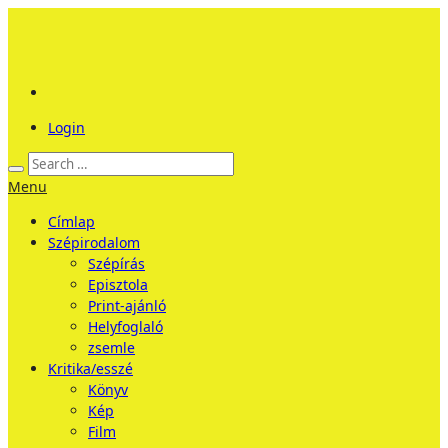
Login
Menu
Címlap
Szépirodalom
Szépírás
Episztola
Print-ajánló
Helyfoglaló
zsemle
Kritika/esszé
Könyv
Kép
Film