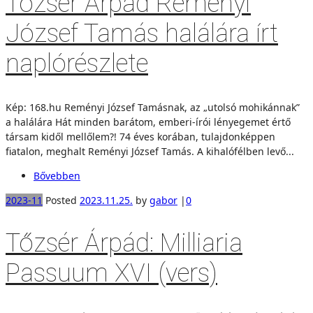
Tőzsér Árpád Reményi
József Tamás halálára írt
naplórészlete
Kép: 168.hu Reményi József Tamásnak, az „utolsó mohikánnak”
a halálára Hát minden barátom, emberi-írói lényegemet értő
társam kidől mellőlem?! 74 éves korában, tulajdonképpen
fiatalon, meghalt Reményi József Tamás. A kihalófélben levő...
Bővebben
2023-11
Posted
2023.11.25.
by
gabor
|
0
Tőzsér Árpád: Milliaria
Passuum XVI (vers)