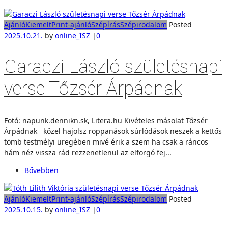
Ajánló
Kiemelt
Print-ajánló
Szépírás
Szépirodalom
Posted
2025.10.21.
by
online_ISZ
|
0
Garaczi László születésnapi
verse Tőzsér Árpádnak
Fotó: napunk.dennikn.sk, Litera.hu Kivételes másolat Tőzsér
Árpádnak közel hajolsz roppanások súrlódások neszek a kettős
tömb testmélyi üregében mivé érik a szem ha csak a ráncos
hám néz vissza rád rezzenetlenül az elforgó fej...
Bővebben
Ajánló
Kiemelt
Print-ajánló
Szépírás
Szépirodalom
Posted
2025.10.15.
by
online_ISZ
|
0