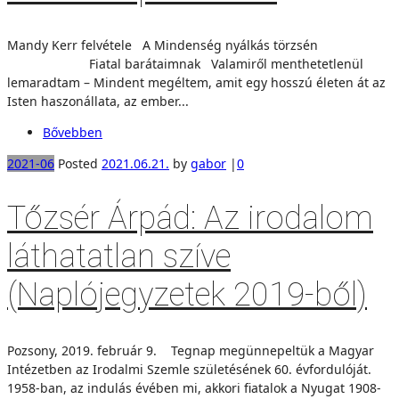
Mandy Kerr felvétele A Mindenség nyálkás törzsén
Fiatal barátaimnak Valamiről menthetetlenül
lemaradtam – Mindent megéltem, amit egy hosszú életen át az
Isten haszonállata, az ember...
Bővebben
2021-06
Posted
2021.06.21.
by
gabor
|
0
Tőzsér Árpád: Az irodalom
láthatatlan szíve
(Naplójegyzetek 2019-ből)
Pozsony, 2019. február 9. Tegnap megünnepeltük a Magyar
Intézetben az Irodalmi Szemle születésének 60. évfordulóját.
1958-ban, az indulás évében mi, akkori fiatalok a Nyugat 1908-