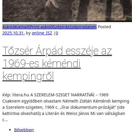
Ajánló
Kiemelt
Print-ajánló
Szépírás
Szépirodalom
Posted
2025.10.31.
by
online_ISZ
|
0
Tőzsér Árpád esszéje az
1969-es kéméndi
kempingről
Kép: litera.hu A SZERELEM-SZIGET NARRATÍVÁI – 1969
Csaknem egyidőben olvastam Németh Zoltán Kéméndi kemping
a Szerelem-szigeten, 1969 c. „lírai dokumentum-prózáját” (ide
kattintva olvasható) a Literán és Weiss János Mi van válságban
c...
Bővebben