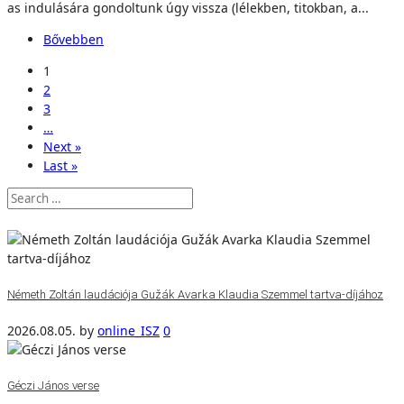
as indulására gondoltunk úgy vissza (lélekben, titokban, a...
Bővebben
1
2
3
…
Next »
Last »
Németh Zoltán laudációja Gužák Avarka Klaudia Szemmel tartva-díjához
2026.08.05.
by
online_ISZ
0
Géczi János verse