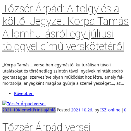
Tőzsér Árpád: A tölgy és a
költő: Jegyzet Korpa Tamás
A lomhullásról egy júliusi
tölggyel című verskötetéről
„Korpa Tamás… verseiben egymástól kulturálisan távoli
utalásokat és történetileg szintén távoli nyelvek mintáit sodró
gyorsasággal szervesítve olyan működést hoz létre, amely fel-
morzsolja, anyagként magába gyúrja a személyességet…, az...
Bővebben
2021-10
Kiemelt
Print-ajánló
Posted
2021.10.26.
by
ISZ_online
|
0
Tőzsér Árpád versei