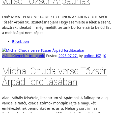
verse Tőzsér Árpádnak
Fotó: MMA PLATONISTA DISZTICHONOK AZ ABONYI UTCÁBÓL
Tőzsér Árpád 90. születésnapjára Hogy szemlélte a lélek a szent,
absztrakt ideákat még mielőtt testünk börtöne zárta be őt! Ezt
a mohóságot nem képes...
Bővebben
Ajánló
Kiemelt
Print-ajánló
Posted
2025.07.27.
by
online_ISZ
|
0
Michal Chuda verse Tőzsér
Árpád fordításában
Alagi Mihály felvétele, litcentrum.sk Apámnak A falinaptár alig
válik el a faltól, csak a számok mondják rajta a magukét:
emlékeztetnek bennünket erre, arra. Néhány sort írni az