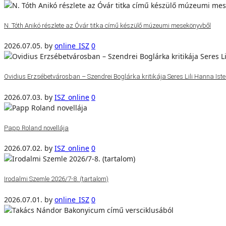
N. Tóth Anikó részlete az Óvár titka című készülő múzeumi mesekönyvből
2026.07.05.
by
online_ISZ
0
Ovidius Erzsébetvárosban – Szendrei Boglárka kritikája Seres Lili Hanna Isten
2026.07.03.
by
ISZ_online
0
Papp Roland novellája
2026.07.02.
by
ISZ_online
0
Irodalmi Szemle 2026/7-8. (tartalom)
2026.07.01.
by
online_ISZ
0