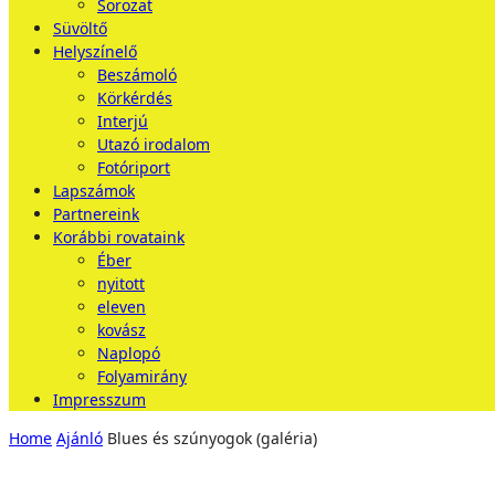
Sorozat
Süvöltő
Helyszínelő
Beszámoló
Körkérdés
Interjú
Utazó irodalom
Fotóriport
Lapszámok
Partnereink
Korábbi rovataink
Éber
nyitott
eleven
kovász
Naplopó
Folyamirány
Impresszum
Home
Ajánló
Blues és szúnyogok (galéria)