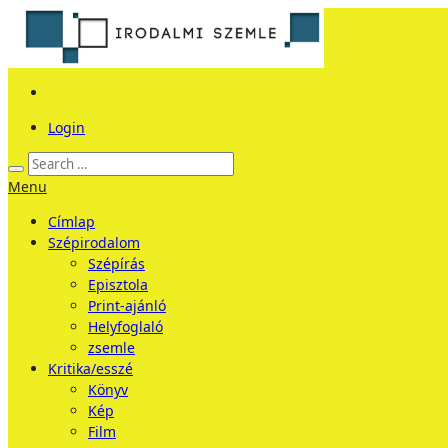
Login
Menu
Címlap
Szépirodalom
Szépírás
Episztola
Print-ajánló
Helyfoglaló
zsemle
Kritika/esszé
Könyv
Kép
Film