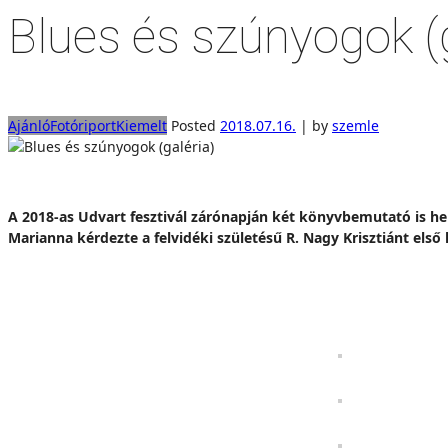
Blues és szúnyogok (g
Ajánló
Fotóriport
Kiemelt
Posted
2018.07.16.
|
by
szemle
A 2018-as Udvart fesztivál zárónapján két könyvbemutató is hel
Marianna kérdezte a felvidéki születésű R. Nagy Krisztiánt első 