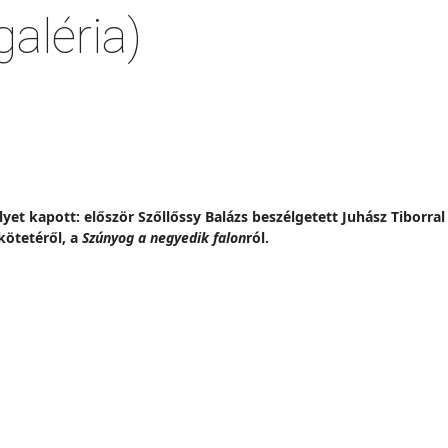
aléria)
yet kapott: először Szőllőssy Balázs beszélgetett Juhász Tiborra
kötetéről, a
Szúnyog a negyedik falon
ról.