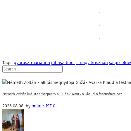
Tags:
gyurász_marianna
juhasz_tibor
r_nagy_krisztián
salgó_blue
Németh Zoltán kiállításmegnyitója Gužák Avarka Klaudia festményeihez
2026.08.08.
by
online_ISZ
0