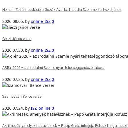
Németh Zoltán laudációja Gužák Avarka Klaudia Szemmel tartva-díjához
2026.08.05.
by
online_ISZ
0
Géczi János verse
2026.07.30.
by
online_ISZ
0
ARTér 2026 – az Irodalmi Szemle nyári tehetséggondozó tábora
2026.07.25.
by
online_ISZ
0
Szamosvári Bence versei
2026.07.24.
by
ISZ_online
0
Akrilmesék, amelyek hazavisznek – Papp Gréta interjúja Rofusz Kinga illuszt