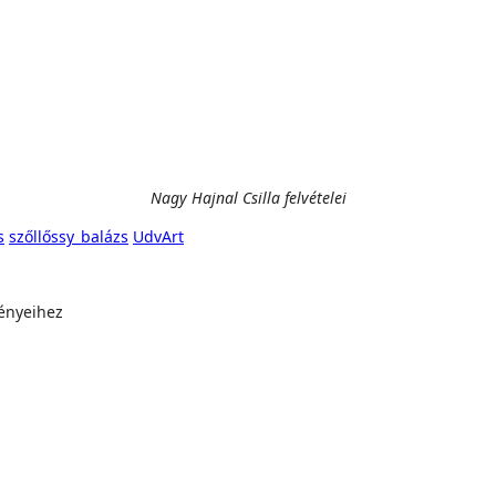
Nagy Hajnal Csilla felvételei
s
szőllőssy_balázs
UdvArt