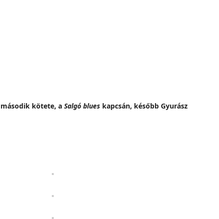
l második kötete, a
Salgó blues
kapcsán, később Gyurász