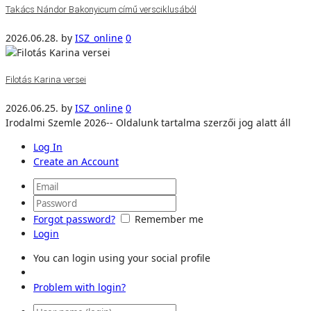
Takács Nándor Bakonyicum című versciklusából
2026.06.28.
by
ISZ_online
0
Filotás Karina versei
2026.06.25.
by
ISZ_online
0
Irodalmi Szemle 2026-- Oldalunk tartalma szerzői jog alatt áll
Log In
Create an Account
Forgot password?
Remember me
Login
You can login using your social profile
Problem with login?