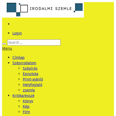
Login
Menu
Címlap
Szépirodalom
Szépírás
Episztola
Print-ajánló
Helyfoglaló
zsemle
Kritika/esszé
Könyv
Kép
Film