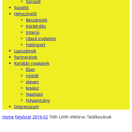
Sorozat
Süvöltő
Helyszínelő
Beszámoló
Körkérdés
Interjú
Utazó irodalom
Fotóriport
Lapszámok
Partnereink
Korábbi rovataink
Éber
nyitott
eleven
kovász
Naplopó
Folyamirány
Impresszum
Home
folyóirat
2019-02
Tóth Lilith Viktória: Találkozások