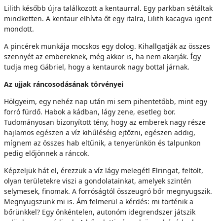
Lilith később újra találkozott a kentaurral. Egy parkban sétáltak
mindketten. A kentaur elhívta őt egy italra, Lilith kacagva igent
mondott.
A pincérek munkája mocskos egy dolog. Kihallgatják az összes
szennyét az embereknek, még akkor is, ha nem akarják. Így
tudja meg Gábriel, hogy a kentaurok nagy bottal járnak.
Az ujjak ráncosodásának törvényei
Hölgyeim, egy nehéz nap után mi sem pihentetőbb, mint egy
forró fürdő. Habok a kádban, lágy zene, esetleg bor.
Tudományosan bizonyított tény, hogy az emberek nagy része
hajlamos egészen a víz kihűléséig ejtőzni, egészen addig,
mígnem az összes hab eltűnik, a tenyerünkön és talpunkon
pedig előjönnek a ráncok.
Képzeljük hát el, érezzük a víz lágy melegét! Elringat, feltölt,
olyan területekre viszi a gondolatainkat, amelyek szintén
selymesek, finomak. A forróságtól összeugró bőr megnyugszik.
Megnyugszunk mi is. Ám felmerül a kérdés: mi történik a
bőrünkkel? Egy önkéntelen, autonóm idegrendszer játszik