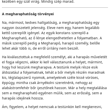
kezében egy szál virág. Mindig szép marad.
A megharaphatóság törvényei
Na, mármost, kedves hallgatóság, a megharaphatóság egy
nagyon összetett jelenség. Eleve nem egy, hanem legalább
kettő szereplőt igényel. Az egyik konstans szereplő a
Megharapható, az ő lénye elengedhetetlen a folyamatban. A
másik szereplő pedig a Megharapó, harapó személy, belőle
lehet akár több is, de erről úrilány nem beszél.
Ha kiválasztottuk a megfelelő személyt, aki a harapás műveletét
el fogja végezni, akkor ki kell választanunk a helyet, mármint,
hogy hol leszünk megharapva. A testünk melyik része esik
áldozatául a folyamatnak, tehát a bőr melyik részén maradnak
kis, téglalapszerű nyomok, amelyeknek széle kissé vöröses,
éppúgy, mintha csak árnyékolni szeretnénk, nehogy az
alabástromfehér bőr ijesztőnek hasson. Már a hely megtalálása
sem a megharapható egyénen múlik, sem az erősség, sem a
harapás idejének hossza.
Ám, figyelem, a helyet nemcsak a testünkön kell megkeresni,