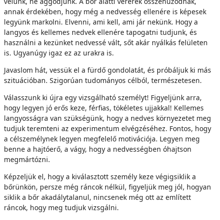
velünk, ne aggódjunk. A bőr alatti vérerek összehúzódnak,
annak érdekében, hogy még a nedvesség ellenére is képesek
legyünk markolni. Elvenni, ami kell, ami jár nekünk. Hogy a
langyos és kellemes nedvek ellenére tapogatni tudjunk, és
használni a kezünket nedvessé vált, sőt akár nyálkás felületen
is. Ugyanúgy igaz ez az urakra is.
Javaslom hát, vessük el a fürdő gondolatát, és próbáljuk ki más
szituációban. Szigorúan tudományos célból, természetesen.
Válasszunk ki újra egy vizsgálható személyt! Figyeljünk arra,
hogy legyen jó erős keze, férfias, tökéletes ujjakkal! Kellemes
langyosságra van szükségünk, hogy a nedves környezetet meg
tudjuk teremteni az experimentum elvégzéséhez. Fontos, hogy
a célszemélynek legyen megfelelő motivációja. Legyen meg
benne a hajtóerő, a vágy, hogy a nedvességben óhajtson
megmártózni.
Képzeljük el, hogy a kiválasztott személy keze végigsiklik a
bőrünkön, persze még ráncok nélkül, figyeljük meg jól, hogyan
siklik a bőr akadálytalanul, nincsenek még ott az említett
ráncok, hogy meg tudjuk vizsgálni.