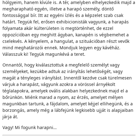
hölgyeim, hanem kívüle is. A tér, amelyben elhelyezkedik majd a
megharapható egyén, illetve a harapó személy, döntő
fontossággal bír. Itt az egyéni ízlés és a képzelet szab csak
határt. Tegyük fel, erősen exhibicionisták vagyunk, a harapás
folyamata akár külterületen is megtörténhet, de ezzel
oppozícióban egy meghitt ágyban, kanapén is végbemehet a
cselekvés. A kényelem, a hangulat, a szituációban részt vevők
mind meghatározói ennek. Mondjuk legyen egy kávéház.
Válasszuk ki! Tegyük magunkévá a teret.
Onnantól, hogy kiválasztottuk a megfelelő személyt vagy
személyeket, kezükbe adtuk az irányítás lehetőségét, vagy
magát a tényleges irányítást. Innentől kezdve csak türelmesen
várjuk a harapást, vágyunk azokra a vörössel árnyékolt
téglalapokra, amelyek ovális alakban helyezkednek majd el a
bőrünkön. Miénk marad a nyom, az érzés, amelyet mélyen
magunkban tartunk, a fájdalom, amelyet kéjjel ellihegünk, és a
borzongás, amely még a lábfejünk legkisebb ujját is alapjaiban
járja át.
Vagy! Mi fogunk harapni…