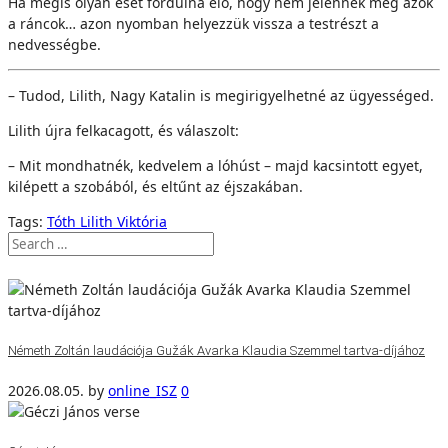
Ha mégis olyan eset fordulna elő, hogy nem jelennek meg azok
a ráncok… azon nyomban helyezzük vissza a testrészt a
nedvességbe.
– Tudod, Lilith, Nagy Katalin is megirigyelhetné az ügyességed.
Lilith újra felkacagott, és válaszolt:
– Mit mondhatnék, kedvelem a lóhúst – majd kacsintott egyet,
kilépett a szobából, és eltűnt az éjszakában.
Tags:
Tóth Lilith Viktória
Németh Zoltán laudációja Gužák Avarka Klaudia Szemmel tartva-díjához
2026.08.05.
by
online_ISZ
0