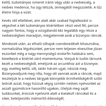
Kellő, tudományos ismeret iránti vágy után a nedvesség, a
nedves medence, ha úgy tetszik, önmagától megszületik. A tűz
életre hívja a vizet.
Kevés idő elteltével, ami alatt akár szabad foglalkozást is
végezhet a két tudományos kísérletben részt vevő fél, persze
nagyon fontos, hogy a vizsgálandó kéz legalább egy része a
nedvességben maradjon, megjelennek azok a bizonyos ráncok.
Mindezek után, az elhaló sóhajok csendesedését kihasználva,
normalizálva légzésünket, persze nem teljesen elveszítve józan
eszünket még a nagy mennyiségű endorfin hatására sem,
következik a kísérlet záró momentuma. Vonjuk ki tudós társunk
kezét a nedvességből, emeljünk az arcunkhoz azt a bizonyos
egy, esetleg kettő, sőt, talán három ujjat, nézzük meg.
Bizonyosodjunk meg róla, hogy ott vannak azok a ráncok, majd
teszteljük le a nedves tárgyak könnyebb érinthetőségéről szóló
teóriát azzal, hogy húzzuk végig szintén nedves nyelvünket az
aszalt gyümölcsre hasonlító ujjakon, ízleljük meg saját
tudásunkat, érezzük nyelvünk alatt a kialakult ráncokat és a
siker, beteljesülés mámorító édességét.