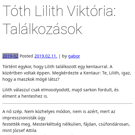
Tóth Lilith Viktória:
Találkozások
2019-02
Posted
2019.02.11.
|
by
gabor
Történt egykor, hogy Lilith találkozott egy kentaurral. A
közértben voltak éppen. Megkérdezte a Kentaur: Te, Lilith, igaz,
hogy a maszkok mögé látsz?
Lilith válaszul csak elmosolyodott, majd sarkon fordult, és
elment a henteshez is.
A nő szép. Nem közhelyes módon, nem is azért, mert az
impresszionisták úgy
festették meg. Mesterkéltség nélkülien, fájóan, csúfondárosan,
mint József Attila