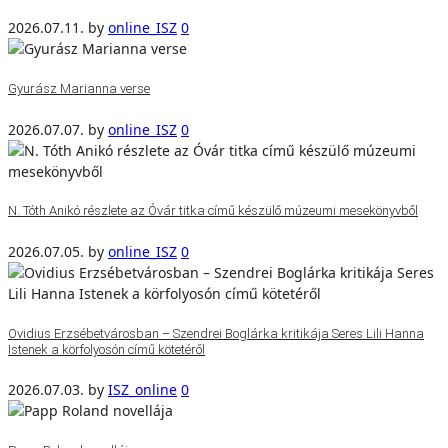
2026.07.11.
by
online_ISZ
0
Gyurász Marianna verse
2026.07.07.
by
online_ISZ
0
N. Tóth Anikó részlete az Óvár titka című készülő múzeumi mesekönyvből
2026.07.05.
by
online_ISZ
0
Ovidius Erzsébetvárosban – Szendrei Boglárka kritikája Seres Lili Hanna
Istenek a körfolyosón című kötetéről
2026.07.03.
by
ISZ_online
0