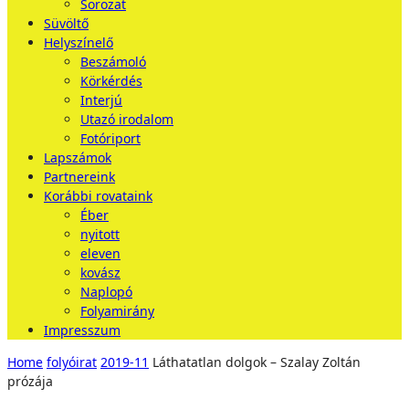
Sorozat
Süvöltő
Helyszínelő
Beszámoló
Körkérdés
Interjú
Utazó irodalom
Fotóriport
Lapszámok
Partnereink
Korábbi rovataink
Éber
nyitott
eleven
kovász
Naplopó
Folyamirány
Impresszum
Home
folyóirat
2019-11
Láthatatlan dolgok – Szalay Zoltán
prózája