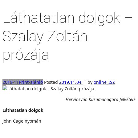
Láthatatlan dolgok –
Szalay Zoltán
prózája
2019-11
Print-ajánló
Posted
2019.11.04.
|
by
online_ISZ
Hervinsyah Kusumanagara felvétele
Láthatatlan dolgok
John Cage nyomán