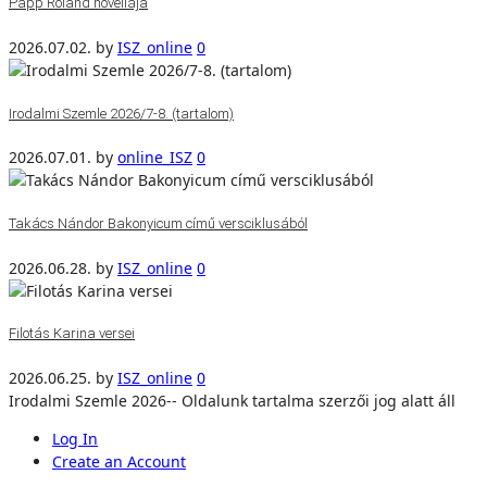
Papp Roland novellája
2026.07.02.
by
ISZ_online
0
Irodalmi Szemle 2026/7-8. (tartalom)
2026.07.01.
by
online_ISZ
0
Takács Nándor Bakonyicum című versciklusából
2026.06.28.
by
ISZ_online
0
Filotás Karina versei
2026.06.25.
by
ISZ_online
0
Irodalmi Szemle 2026-- Oldalunk tartalma szerzői jog alatt áll
Log In
Create an Account