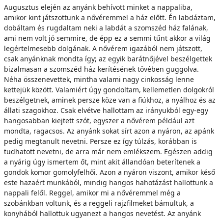
Augusztus elején az anyánk behívott minket a nappaliba, amikor kint játszottunk a nővéremmel a ház előtt. Én labdáztam, dobáltam és rugdaltam neki a labdát a szomszéd ház falának, ami nem volt jó semmire, de épp ez a semmi tűnt akkor a világ legértelmesebb dolgának. A nővérem igazából nem játszott, csak anyánknak mondta így; az egyik barátnőjével beszélgettek bizalmasan a szomszéd ház kerítésének tövében guggolva. Néha összenevettek, mintha valami nagy cinkosság lenne kettejük között. Valamiért úgy gondoltam, kellemetlen dolgokról beszélgetnek, aminek persze köze van a fiúkhoz, a nyálhoz és az állati szagokhoz. Csak elvétve hallottam az irányukból egy-egy hangosabban kiejtett szót, egyszer a nővérem például azt mondta, ragacsos. Az anyánk sokat sírt azon a nyáron, az apánk pedig megtanult nevetni. Persze ez így túlzás, korábban is tudhatott nevetni, de arra már nem emlékszem. Egészen addig a nyárig úgy ismertem őt, mint akit állandóan beterítenek a gondok komor gomolyfelhői. Azon a nyáron viszont, amikor késő este hazaért munkából, mindig hangos hahotázást hallottunk a nappali felől. Reggel, amikor mi a nővéremmel még a szobánkban voltunk, és a reggeli rajzfilmeket bámultuk, a konyhából hallottuk ugyanezt a hangos nevetést. Az anyánk nem járt munkába azon a nyáron, azt mondta, majd ősszel, mert most pihenésre van szüksége. Kisírt szemekkel járkált egész nap a lakásban, port törölt, porszívózott, de semmit nem csinált öt percnél tovább. Főleg idegesen járkált, le-leült a konyhaasztalhoz, benézett a hűtőszekrénybe, lepakolt a spájz polcairól, majd visszapakolt rájuk. A nyár elején lefogyott néhány kilót, de többször megjegyezte, hogy nem ehet annyit, mert elhízik. Az ebédet félig nyersen rakta elénk, a nővérem csak turkált benne, de én mindent megettem, mert állandóan gyötört az éhség. Amikor az anyánk behívott azon az augusztus eleji délutánon, láttuk rajta, hogy megint sírt. Vörös szemmel mosolygott ránk, szinte fájdalmas volt a szája erős rózsaszínjét nézni. Másodpercekig nem szólalt meg, csak nézett minket a nővéremmel, ahogy ott ültünk a kanapén. A nővérem inkább a körmeit vizsgálta, amelyekről lepattogzóban volt a vörös körömlakk. Az anyánk azzal kezdte, hogy emlékszem-e, amikor kiskoromban azt mondogattam, ami igazán veszélyes, az láthatatlan. Nem emlékszem, válaszoltam, pedig rémlett, hogy ezzel szoktam védekezni, amikor felkapcsolt villanynál megmutatták, hogy nincsenek szörnyetegek a szoba sarkaiban. Egész jó érvnek tűnt, és az anyámra is hathatott, ha még emlékezett rá. Most azt mondta, igazam volt, tényleg a láthatatlan dolgok a legveszélyesebbek. Nem tudjuk, hogy itt vannak-e, csak akkor tudjuk meg, amikor már lecsaptak ránk, folytatta. És most lecsaptak, kérdezte a nővérem. Az anyánkat mintha megdöbbentette volna ez a kérdés. Azt válaszolta, nem tudja, de bármikor lecsaphatnak. Aztán hirtelen témát váltott, és azt kérdezte, emlékszünk-e még Rebeka nénire. A nővéremmel először hallgattunk, pedig alighanem neki is azonnal beugrott Rebeka néni, aki régebben gyakran megfordult nálunk, de aztán történt valami, és nem jött többé. Meghívott bennünket magához, mondta az anyánk, és ő úgy gondolja, ezt most hiba lenne nem kihasználni. Úgysem voltunk sehol a nyáron. Rebeka néni sokkal idősebb volt az anyánknál, vagy legalábbis sokkal idősebbnek nézett ki. Ráncos volt az arca, hosszú, szőke haja ritkás és töredezett. Tarka ruhákban járt, színes bizsukat aggatott magára, és vékony, puhaborítós könyveket olvasott. Nem regényeket, hanem lélekbúvár könyveket, mert Rebeka néninek egyetlen témája volt, a lélek. Rebeka néni P.-ben élt, és mi a nővéremmel szinte semmit nem tudtunk P.-ről azon kívül, hogy nagy, koszos, zajos és idegen. Rebeka néni egy tizenkét emeletes panel nyolcadik emeletén lakott egy kétszobás lakásban, ahol nagyon szűkösen fértünk el hárman. Amikor odahaza voltunk, én főleg az erkélyen ücsörögtem egy strandszéken, a fejem felett Rebeka néni szárítókötélen lógó hálóingeivel és alsóneműjével, a nővérem meg a nappaliban nézett mindenféle unalmas sorozatot meg videóklippet. Rebeka néni minden reggel eljárt otthonról, először piacra ment, majd egy helyre, amit ő titokzatosan csak az intézet néven emlegetett. Néhány napig békén hagyott bennünket, de aztán közölte, szeretné, ha vele tartanánk. Másnap aztán mégis nélkülünk hagyta el a lakást kora reggel, és csak este került meg. Már vagy százszor megszámoltam az ablakokat a környék összes panelházán, és beleolvasgattam Rebeka néninek a lakásban szétszórt könyveibe, amelyek mind a lélek egészségéről szóltak. Hét óra körül Rebeka néni kitalálta, hogy menjünk el gombázni az Ezüst-hegyre, mert kapott egy nagyon jó tippet, hogy ott most isteni gombák nőnek. Július végén tényleg elég sokat esett, nem lehetett teljesen légből kapott a tipp, és a nővéremmel felkaptuk a fejünket, mert szívesen kijutottunk volna a fülledt lakásból. A gombákról nem volt fogalma egyikünknek sem. Az Ezüst-hegy fái között megmaradt még valami a júliusi nedvességből, és a fák tövében tényleg ott voltak a gombák. Rebeka néninek sugárzott az arca, amikor megpillantotta őket, és először csak megsimította a kalapjukat, mint aki fél leszakítani őket. Most is egy színes, hosszú szoknyát vett fel, és libegő tarka blúzt, amiket hamar sikerült enyhén összesároznia. A nővérem az egyik fa tövénél ácsorgott, a kezében egy csokornyi aprócska, sárga gombával, és azt kérdezte, ezek jók lesznek-e. Teleszedtük a kosarat a legkülönfélébb gombákkal, a legkisebb akkora sem volt, mint a kisujjam, a legnagyobb kalapja majdnem akkora, mint az öklöm. Volt közöttük halványsárga, sötétzöld és hússzínű, meggypiros és kakibarna, volt, amelyik úgy illatozott, mint a szamóca, és amelyik kifejezetten szúrós szagot árasztott. Rebeka néni átszellemülten mosolygott, és vagy százszor elmondta, ez mind a földanya ajándéka. Másnap reggel együtt mentünk a piacra, zöldségeket vásároltunk, és Rebeka néni minden árussal beszélgetni próbált, de gyorsan leszerelték. Egyetlen virágárus volt, aki hosszabban beszélgetett vele, és a végén kicseréltek néhány prospektust, mert Rebeka néni mindig tartott a retiküljében néhány színes prospektust. Aztán villamosra ültünk, és elindultunk az intézetbe, mert Rebeka néni azt mondta, az előadást ma sem lehet kihagyni, Elefant professzor vár minket. Elefant professzor irodája egy lepusztult épületben volt, a homlokzatán virító évszám szerint 1923-ban épült, valahol a belváros szélén lehettünk, hangosan zörögtek körülöttünk a villamosok, és tolult befelé a kinti dögmeleg a nyitott ablakokon át. Rebeka néni idegesen sietett fel a lépcsőkön, Elefant professzor irodájának ajtaja nyitva várt bennünket. A professzor félig elfordulva ült az íróasztala mögött, előtte vaskos könyvek tornyosultak, alig látszott ki mögülük. Gondterheltnek tűnt, és időnként el-eltorzult az arca, mint akinek épp fájdalmas görcsbe rándul a gyomra. Az iroda egyébként nagyon tágas volt, a falak mentén dugig tömött könyvespolcok, dohos szag, a könyvespolcok mellett is könyvkupacok, és közöttük néhány régi, kiszolgált szék. A székeknek a felét már elfoglalták, két szakállas, lehajtott fejű, kortalan arcú férfi, akik végig mozdulatlanul ültek ott keresztbefont lábakkal és kezekkel, és néhány kipirosodott arcú negyvenes-ötvenes nő, akik komoly arccal biccentettek Rebeka néni felé, amikor helyet foglaltunk. Elefant professzor egész végig alig beszélt, csak egy-két mondatot mondott, a melegről, meg hogy ő ezt már nem bírja. Rebeka néni a lába mellé tette a cekkerét a zöldségekkel, és az irodában szétterjedt a zöldségek illata. Legalább egy órán át ültünk ott, és már nagyon unatkoztam, amikor az ücsörgő emberek mozgolódni kezdtek, a nők odabiccentettek Rebeka néninek, a férfiak csak Elefant professzor felé néztek, és mind elhagytuk az irodát. A villamoson még láttam az egyik szakállas férfit, de amikor észrevette, hogy nézem, hátrament a másik ajtóhoz. Felismerhetetlen volt az étel, amit Rebeka néni a gombákból és a zöldségekből készített, és mintha tészta is lett volna benne, pedig tésztát nem vettünk a piacon. Nem volt semmilyen íze, bár a nővérem azt mondta, szerinte olyan, mint a bolognai spagetti. Éjszaka furcsa hangokra ébredtem, nyögésekre és hörgésekre. A nővérem, aki velem együtt a nappaliban aludt, fetrengett az ágyában, majd kibotorkált a vécére, és hosszan hányt. Hajnalra én is belázasodtam, és kiadtam magamból mindent. Illetve mindig azt hittem, hogy már ez volt minden, amikor érkezett egy újabb, minden addiginál nagyobb roham. Rebeka néninek nem lett baja. Közel volt a kórház, a lakótelep közepén, reggel bevitt minket, miközben mi már alig voltunk magunknál. Csak délutánra sikerült teljes egészében visszanyernem az eszméletemet, és az egyik nővér közölte, hogy kimosták a gyomromat, és nem lesz semmi baj. Megkérdeztem, mi van a nővéremmel, és elszörnyedve hallottam, mennyire erőtlen a hangom. A nővér azt válaszolta, most pihenjek, lesz még idő beszélgetni. Másnap reggel hazaengedtek, de a nővéremet még napokig bent tartották. Rebeka néni megvetett ággyal várt otthon, teát főzött, és banánt rakott az éjjeli szekrényre. Csak tiszta vizet kértem, napokig nem bírtam enni semmit. Mintha egy seregnyi kétéltű költözött volna a gyomromba. Gyakran eszembe jutott azokban a napokban Elefant professzor előadása, és mindig úgy gondoltam rá, hogy ez volt a legfontosabb előadás, amit életemben hallottam. Talán csak a láz miatt gondoltam így, mert még napokig nem ment lejjebb a lázam. A nővérem holtfehér volt és csontsovány, amikor kiengedték, de már nem volt láza, és enni is bírt. Rebeka nénivel keveset beszéltünk, pedig ő sokat szabadkozott a gombák miatt, és egy Valika nevű ismerősét emlegette, aki a gombákról beszélt neki. A nővéremmel ilyenkor csak egymásra néztünk, mint akik pontosan tudják, hogy semmiféle Valika nem létezik. Már augusztus vége volt, amikor hazautaztunk. Rebeka néni nem kísért ki minket a buszhoz, mert sürgős dolga akadt, csak egy-egy nyálas puszit nyomott az arcunkra, és azt mondta, látogassuk meg máskor is. Tu