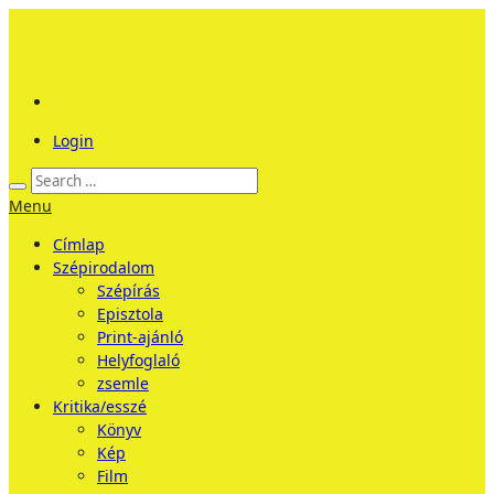
Login
Menu
Címlap
Szépirodalom
Szépírás
Episztola
Print-ajánló
Helyfoglaló
zsemle
Kritika/esszé
Könyv
Kép
Film