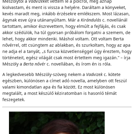
Mészölytől a
Vadvizek
et vettem le a polcról, még aznap
kiolvastam, és ment is vissza a helyére. Daráltam a könyveket,
kevés maradt meg, inkább érzésekre emlékszem. Most lázasan,
ágynak esve újra utánanyúltam. Már a
Kirándulás
c. novellánál
tartottam, amikor észrevettem, hogy elmúlt a fejfájás, és csak
akkor szédülök, ha túl gyorsan próbálom forgatni a szemem, de
lehet, hogy akkor mindenki. Máshol voltam. Ott voltam Berta
nővérrel, ott csüngtem az ablakban, és szurkoltam, hogy az apa
ne adja el a tanyát, „s furcsa közvetlenséggel úgy éreztem, hogy
történeteit, egész világát csak most értettem meg igazán.” – írja
Mészöly a
Berta nővér
c. novellában, és írom én is róla.
A legkedvesebb Mészöly-szöveg nekem a
Vadvizek
c. kötete
egészben, különösen a címet adó novella, amelyben ott feszül
valami kimondatlan apa és fia között. Ez most különösen
megtalált, a most készülő kéziratomban is hasonló témát
feszegetek.