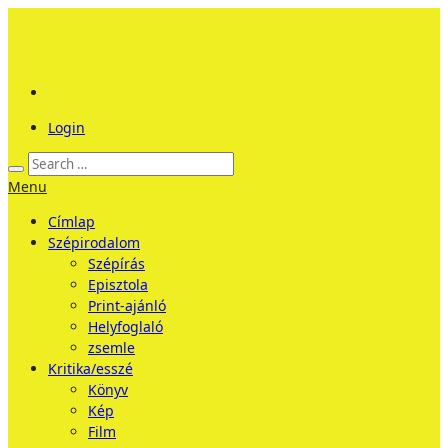
Login
Menu
Címlap
Szépirodalom
Szépírás
Episztola
Print-ajánló
Helyfoglaló
zsemle
Kritika/esszé
Könyv
Kép
Film