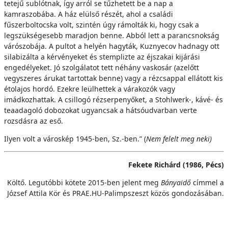
tetejű sublótnak, így arról se tűzhetett be a nap a
kamraszobába. A ház elülső részét, ahol a családi
fűszerboltocska volt, szintén úgy rámolták ki, hogy csak a
legszükségesebb maradjon benne. Abból lett a parancsnokság
várószobája. A pultot a helyén hagyták, Kuznyecov hadnagy ott
silabizálta a kérvényeket és stemplizte az éjszakai kijárási
engedélyeket. Jó szolgálatot tett néhány vaskosár (azelőtt
vegyszeres árukat tartottak benne) vagy a rézcsappal ellátott kis
étolajos hordó. Ezekre leülhettek a várakozók vagy
imádkozhattak. A csillogó rézserpenyőket, a Stohlwerk-, kávé- és
teaadagoló dobozokat ugyancsak a hátsóudvarban verte
rozsdásra az eső.
Ilyen volt a városkép 1945-ben, Sz.-ben.” (
Nem felelt meg neki)
Fekete Richárd (1986, Pécs)
Költő. Legutóbbi kötete 2015-ben jelent meg
Bányaidő
címmel a
József Attila Kör és PRAE.HU-Palimpszeszt közös gondozásában.