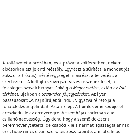
A költészetet a prózában, és a prózát a költészetben, nekem
elsősorban ezt jelenti Mészöly. Egyrészt a sűrítést, a mondat (és
sokszor a trópus) mértékegységét, másrészt a tervezést, a
szerkezetet. A kétfajta szövegszervezés összebékítését, a
felesleges szavak hiányát. Sokáig a
Megbocsátás
t, aztán az
Esti
térkép
et, újabban a
Szenvtelen följegyzések
et. Az ilyen
passzusokat: „A haj sűrűjéből indul. Vigyázva félretolja a
fonatok dzsungelindáit. Aztán kilép. A homlok emelkedőjéről
ereszkedik le az orrnyeregre. A szemhéjak sarkában alig
csillanó nedvesség. Úgy dönt, hogy a szemöldökcsont
peremnövényzetéről ide csapódik le a harmat. Igazságtalannak
érzi, hogy nincs olyan szerv, testrész, tapintó, ami alkalmas