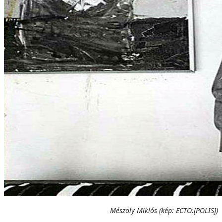
Mészöly Miklós (kép: ECTO:[POLIS])