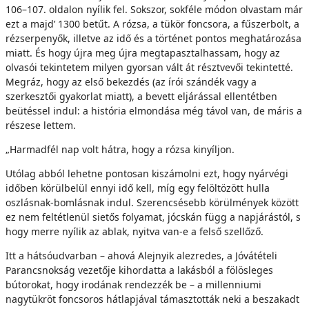
106–107. oldalon nyílik fel. Sokszor, sokféle módon olvastam már
ezt a majd’ 1300 betűt. A rózsa, a tükör foncsora, a fűszerbolt, a
rézserpenyők, illetve az idő és a történet pontos meghatározása
miatt. És hogy újra meg újra megtapasztalhassam, hogy az
olvasói tekintetem milyen gyorsan vált át résztvevői tekintetté.
Megráz, hogy az első bekezdés (az írói szándék vagy a
szerkesztői gyakorlat miatt), a bevett eljárással ellentétben
beütéssel indul: a história elmondása még távol van, de máris a
részese lettem.
„Harmadfél nap volt hátra, hogy a rózsa kinyíljon.
Utólag abból lehetne pontosan kiszámolni ezt, hogy nyárvégi
időben körülbelül ennyi idő kell, míg egy felöltözött hulla
oszlásnak-bomlásnak indul. Szerencsésebb körülmények között
ez nem feltétlenül sietős folyamat, jócskán függ a napjárástól, s
hogy merre nyílik az ablak, nyitva van-e a felső szellőző.
Itt a hátsóudvarban – ahová Alejnyik alezredes, a Jóvátételi
Parancsnokság vezetője kihordatta a lakásból a fölösleges
bútorokat, hogy irodának rendezzék be – a millenniumi
nagytükröt foncsoros hátlapjával támasztották neki a beszakadt