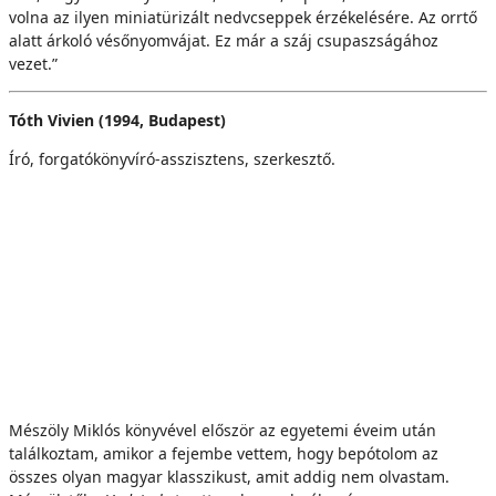
volna az ilyen miniatürizált nedvcseppek érzékelésére. Az orrtő
alatt árkoló vésőnyomvájat. Ez már a száj csupaszságához
vezet.”
Tóth Vivien (1994, Budapest)
Író, forgatókönyvíró-asszisztens, szerkesztő.
Mészöly Miklós könyvével először az egyetemi éveim után
találkoztam, amikor a fejembe vettem, hogy bepótolom az
összes olyan magyar klasszikust, amit addig nem olvastam.