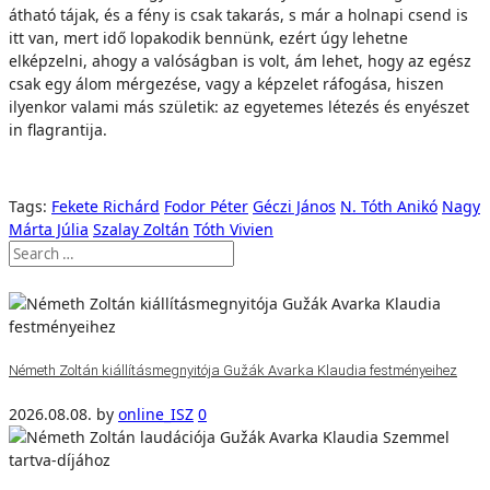
átható tájak, és a fény is csak takarás, s már a holnapi csend is
itt van, mert idő lopakodik bennünk, ezért úgy lehetne
elképzelni, ahogy a valóságban is volt, ám lehet, hogy az egész
csak egy álom mérgezése, vagy a képzelet ráfogása, hiszen
ilyenkor valami más születik: az egyetemes létezés és enyészet
in flagrantija.
Tags:
Fekete Richárd
Fodor Péter
Géczi János
N. Tóth Anikó
Nagy
Márta Júlia
Szalay Zoltán
Tóth Vivien
Németh Zoltán kiállításmegnyitója Gužák Avarka Klaudia festményeihez
2026.08.08.
by
online_ISZ
0