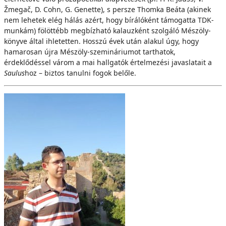
Žmegač, D. Cohn, G. Genette), s persze Thomka Beáta (akinek
nem lehetek elég hálás azért, hogy bírálóként támogatta TDK-
munkám) fölöttébb megbízható kalauzként szolgáló Mészöly-
könyve által ihletetten. Hosszú évek után alakul úgy, hogy
hamarosan újra Mészöly-szemináriumot tarthatok,
érdeklődéssel várom a mai hallgatók értelmezési javaslatait a
Saulus
hoz – biztos tanulni fogok belőle.