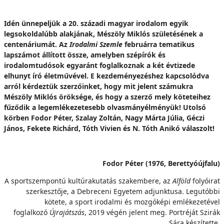
Idén ünnepeljük a 20. századi magyar irodalom egyik
legsokoldalúbb alakjának, Mészöly Miklós születésének a
centenáriumát. Az
Irodalmi Szemle
februárra tematikus
lapszámot állított össze, amelyben szépírók és
irodalomtudósok egyaránt foglalkoznak a két évtizede
elhunyt író életművével. E kezdeményezéshez kapcsolódva
arról kérdeztük szerzőinket, hogy mit jelent számukra
Mészöly Miklós öröksége, és hogy a szerző mely köteteihez
fűződik a legemlékezetesebb olvasmányélményük! Utolsó
körben Fodor Péter, Szalay Zoltán, Nagy Márta Júlia, Géczi
János, Fekete Richárd, Tóth Vivien és N. Tóth Anikó válaszolt!
Fodor Péter (1976, Berettyóújfalu)
A sportszempontú kultúrakutatás szakembere, az
Alföld
folyóirat
szerkesztője, a Debreceni Egyetem adjunktusa. Legutóbbi
kötete, a sport irodalmi és mozgóképi emlékezetével
foglalkozó
Újrajátszás
, 2019 végén jelent meg. Portréját Szirák
Sára készítette.