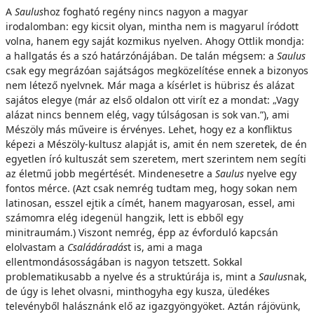
A
Saulus
hoz fogható regény nincs nagyon a magyar
irodalomban: egy kicsit olyan, mintha nem is magyarul íródott
volna, hanem egy saját kozmikus nyelven. Ahogy Ottlik mondja:
a hallgatás és a szó határzónájában. De talán mégsem: a
Saulus
csak egy megrázóan sajátságos megközelítése ennek a bizonyos
nem létező nyelvnek. Már maga a kísérlet is hübrisz és alázat
sajátos elegye (már az első oldalon ott virít ez a mondat: „Vagy
alázat nincs bennem elég, vagy túlságosan is sok van.”), ami
Mészöly más műveire is érvényes. Lehet, hogy ez a konfliktus
képezi a Mészöly-kultusz alapját is, amit én nem szeretek, de én
egyetlen író kultuszát sem szeretem, mert szerintem nem segíti
az életmű jobb megértését. Mindenesetre a
Saulus
nyelve egy
fontos mérce. (Azt csak nemrég tudtam meg, hogy sokan nem
latinosan, esszel ejtik a címét, hanem magyarosan, essel, ami
számomra elég idegenül hangzik, lett is ebből egy
minitraumám.) Viszont nemrég, épp az évforduló kapcsán
elolvastam a
Családáradás
t is, ami a maga
ellentmondásosságában is nagyon tetszett. Sokkal
problematikusabb a nyelve és a struktúrája is, mint a
Saulus
nak,
de úgy is lehet olvasni, minthogyha egy kusza, üledékes
televényből halásznánk elő az igazgyöngyöket. Aztán rájövünk,