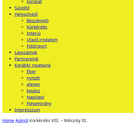
Sorozat
Süvöltő
Helyszínelő
Beszámoló
Körkérdés
Interjú
Utazó irodalom
Fotóriport
Lapszámok
Partnereink
Korábbi rovataink
Éber
nyitott
eleven
kovász
Naplopó
Folyamirány
Impresszum
Home
Ajánló
Körkérdés VIII. – Mészöly III.