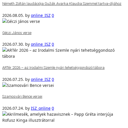
Németh Zoltán laudációja Gužák Avarka Klaudia Szemmel tartva-díjához
2026.08.05.
by
online_ISZ
0
Géczi János verse
2026.07.30.
by
online_ISZ
0
ARTér 2026 – az Irodalmi Szemle nyári tehetséggondozó tábora
2026.07.25.
by
online_ISZ
0
Szamosvári Bence versei
2026.07.24.
by
ISZ_online
0