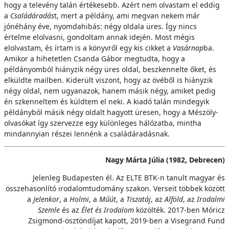
hogy a televény talán értékesebb. Azért nem olvastam el eddig
a
Családáradás
t, mert a példány, ami megvan nekem már
jónéhány éve, nyomdahibás: négy oldala üres. Így nincs
értelme elolvasni, gondoltam annak idején. Most mégis
elolvastam, és írtam is a könyvről egy kis cikket a
Vasárnap
ba.
Amikor a hihetetlen Csanda Gábor megtudta, hogy a
példányomból hiányzik négy üres oldal, beszkennelte őket, és
elküldte mailben. Kiderült viszont, hogy az övéből is hiányzik
négy oldal, nem ugyanazok, hanem másik négy, amiket pedig
én szkenneltem és küldtem el neki. A kiadó talán mindegyik
példányból másik négy oldalt hagyott üresen, hogy a Mészöly-
olvasókat így szervezze egy különleges hálózatba, mintha
mindannyian részei lennénk a családáradásnak.
Nagy Márta Júlia (1982, Debrecen)
Jelenleg Budapesten él. Az ELTE BTK-n tanult magyar és
összehasonlító irodalomtudomány szakon. Verseit többek között
a
Jelenkor
, a
Holmi
, a
Műút
, a
Tiszatáj
, az
Alföld
, az
Irodalmi
Szemle
és az
Élet és Irodalom
közölték. 2017-ben Móricz
Zsigmond-ösztöndíjat kapott, 2019-ben a Visegrand Fund