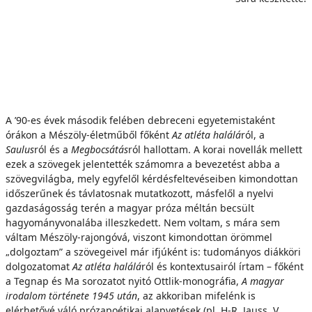
A ’90-es évek második felében debreceni egyetemistaként
órákon a Mészöly-életműből főként
Az atléta halálá
ról, a
Saulus
ról és a
Megbocsátás
ról hallottam. A korai novellák mellett
ezek a szövegek jelentették számomra a bevezetést abba a
szövegvilágba, mely egyfelől kérdésfeltevéseiben kimondottan
időszerűnek és távlatosnak mutatkozott, másfelől a nyelvi
gazdaságosság terén a magyar próza méltán becsült
hagyományvonalába illeszkedett. Nem voltam, s mára sem
váltam Mészöly-rajongóvá, viszont kimondottan örömmel
„dolgoztam” a szövegeivel már ifjúként is: tudományos diákköri
dolgozatomat
Az atléta halálá
ról és kontextusairól írtam – főként
a Tegnap és Ma sorozatot nyitó Ottlik-monográfia,
A magyar
irodalom története 1945 után
, az akkoriban mifelénk is
elérhetővé váló prózapoétikai alapvetések (pl. H-R. Jauss, V.