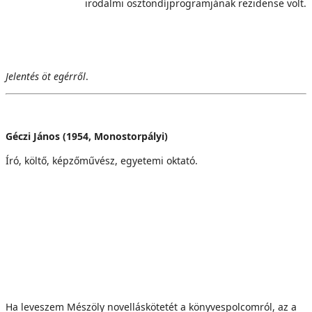
irodalmi ösztöndíjprogramjának rezidense volt.
Jelentés öt egérről
.
Géczi János (1954, Monostorpályi)
Író, költő, képzőművész, egyetemi oktató.
Ha leveszem Mészöly novelláskötetét a könyvespolcomról, az a