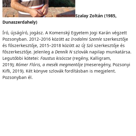
Szalay Zoltán (1985,
Dunaszerdahely)
Író, újságíró, jogász. A Komenský Egyetem Jogi Karán végzett
Pozsonyban. 2012–2016 között az
Irodalmi Szemle
szerkesztője
és főszerkesztője, 2015–2018 között az
Új Szó
szerkesztője és
főszerkesztője. Jelenleg a
Denník N
szlovák napilap munkatársa.
Legutóbbi kötetei:
Faustus kisöccse
(regény, Kalligram,
2019);
Rómer Flóris, a mesék megmentője
(meseregény, Pozsonyi
Kifli, 2019). Két könyve szlovák fordításban is megjelent.
Pozsonyban él.