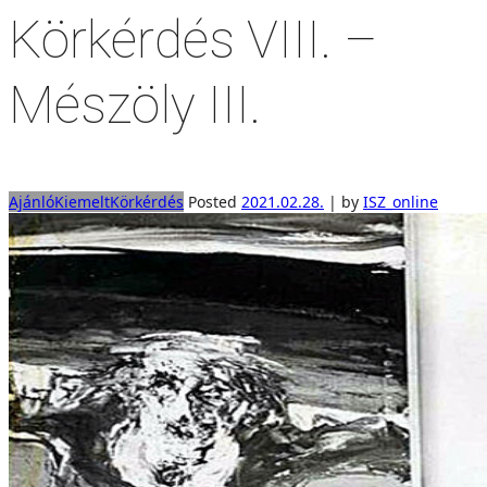
Körkérdés VIII. –
Mészöly III.
Ajánló
Kiemelt
Körkérdés
Posted
2021.02.28.
|
by
ISZ_online