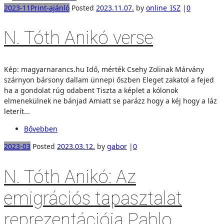
2023-11
Print-ajánló
Posted
2023.11.07.
by
online_ISZ
|
0
N. Tóth Anikó verse
Kép: magyarnarancs.hu Idő, mérték Csehy Zolinak Márvány
szárnyon bársony dallam ünnepi őszben Eleget zakatol a fejed
ha a gondolat rúg odabent Tiszta a képlet a kólonok
elmenekülnek ne bánjad Amiatt se parázz hogy a kéj hogy a láz
leterít...
Bővebben
2023-03
Posted
2023.03.12.
by
gabor
|
0
N. Tóth Anikó: Az
emigrációs tapasztalat
reprezentációja Pablo