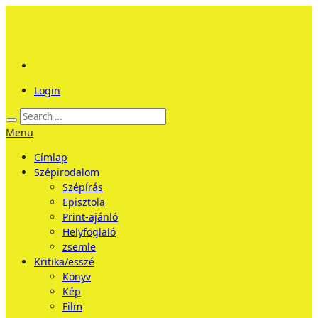
Login
Menu
Címlap
Szépirodalom
Szépírás
Episztola
Print-ajánló
Helyfoglaló
zsemle
Kritika/esszé
Könyv
Kép
Film