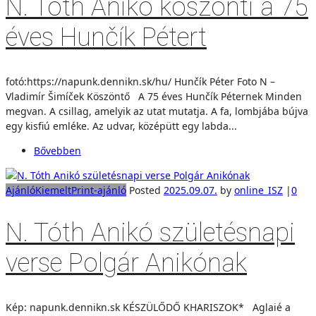
N. Tóth Anikó köszönti a 75
éves Hunčík Pétert
fotó:https://napunk.dennikn.sk/hu/ Hunčík Péter Foto N –
Vladimír Šimíček Köszöntő A 75 éves Hunčík Péternek Minden
megvan. A csillag, amelyik az utat mutatja. A fa, lombjába bújva
egy kisfiú emléke. Az udvar, középütt egy labda...
Bővebben
Ajánló
Kiemelt
Print-ajánló
Posted
2025.09.07.
by
online_ISZ
|
0
N. Tóth Anikó születésnapi
verse Polgár Anikónak
Kép: napunk.dennikn.sk KÉSZÜLŐDŐ KHARISZOK* Aglaié a