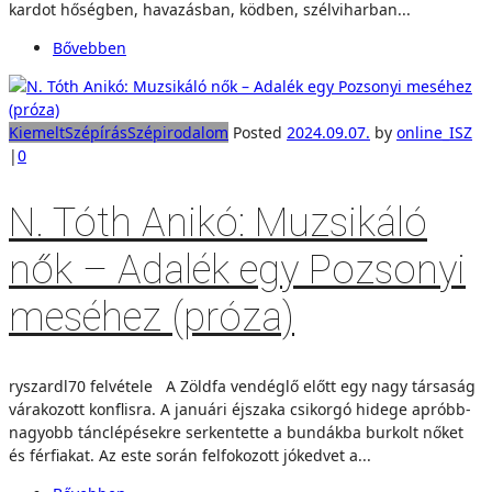
kardot hőségben, havazásban, ködben, szélviharban...
Bővebben
Kiemelt
Szépírás
Szépirodalom
Posted
2024.09.07.
by
online_ISZ
|
0
N. Tóth Anikó: Muzsikáló
nők – Adalék egy Pozsonyi
meséhez (próza)
ryszardl70 felvétele A Zöldfa vendéglő előtt egy nagy társaság
várakozott konflisra. A januári éjszaka csikorgó hidege apróbb-
nagyobb tánclépésekre serkentette a bundákba burkolt nőket
és férfiakat. Az este során felfokozott jókedvet a...