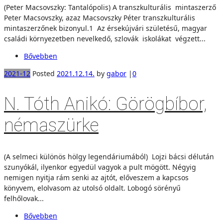
(Peter Macsovszky: Tantalópolis) A transzkulturális mintaszerző
Peter Macsovszky, azaz Macsovszky Péter transzkulturális
mintaszerzőnek bizonyul.1 Az érsekújvári születésű, magyar
családi környezetben nevelkedő, szlovák iskolákat végzett...
Bővebben
2021-12
Posted
2021.12.14.
by
gabor
|
0
N. Tóth Anikó: Görögbíbor,
némaszürke
(A selmeci különös hölgy legendáriumából) Lojzi bácsi délután
szunyókál, ilyenkor egyedül vagyok a pult mögött. Négyig
nemigen nyitja rám senki az ajtót, előveszem a kapcsos
könyvem, elolvasom az utolsó oldalt. Lobogó sörényű
felhőlovak...
Bővebben