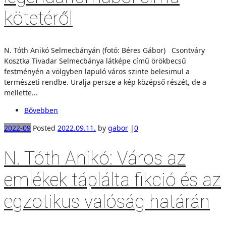
kötetéről
N. Tóth Anikó Selmecbányán (fotó: Béres Gábor) Csontváry
Kosztka Tivadar Selmecbánya látképe című örökbecsű
festményén a völgyben lapuló város szinte belesimul a
természeti rendbe. Uralja persze a kép középső részét, de a
mellette...
Bővebben
2022-09
Posted
2022.09.11.
by
gabor
|
0
N. Tóth Anikó: Város az
emlékek táplálta fikció és az
egzotikus valóság határán