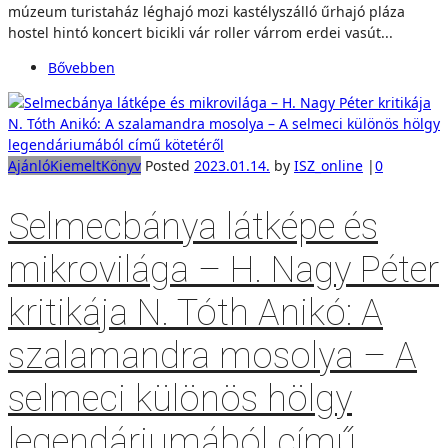
múzeum turistaház léghajó mozi kastélyszálló űrhajó pláza
hostel hintó koncert bicikli vár roller várrom erdei vasút...
Bővebben
Ajánló
Kiemelt
Könyv
Posted
2023.01.14.
by
ISZ_online
|
0
Selmecbánya látképe és
mikrovilága – H. Nagy Péter
kritikája N. Tóth Anikó: A
szalamandra mosolya – A
selmeci különös hölgy
legendáriumából című