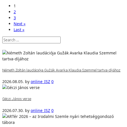
1
2
3
Next »
Last »
Németh Zoltán laudációja Gužák Avarka Klaudia Szemmel tartva-díjához
2026.08.05.
by
online_ISZ
0
Géczi János verse
2026.07.30.
by
online_ISZ
0