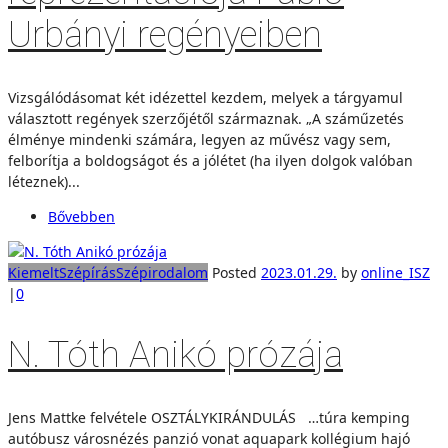
Urbányi regényeiben
Vizsgálódásomat két idézettel kezdem, melyek a tárgyamul
választott regények szerzőjétől származnak. „A száműzetés
élménye mindenki számára, legyen az művész vagy sem,
felborítja a boldogságot és a jólétet (ha ilyen dolgok valóban
léteznek)...
Bővebben
Kiemelt
Szépírás
Szépirodalom
Posted
2023.01.29.
by
online_ISZ
|
0
N. Tóth Anikó prózája
Jens Mattke felvétele OSZTÁLYKIRÁNDULÁS …túra kemping
autóbusz városnézés panzió vonat aquapark kollégium hajó