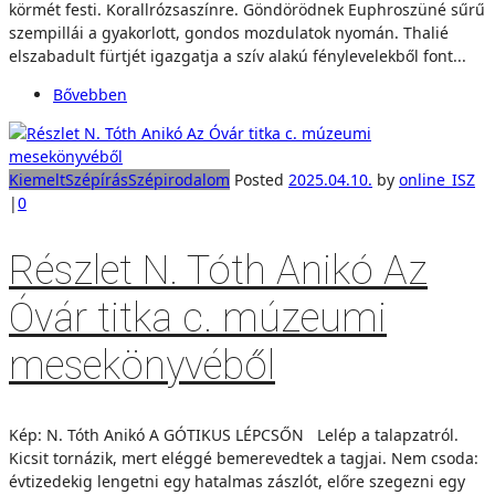
körmét festi. Korallrózsaszínre. Göndörödnek Euphroszüné sűrű
szempillái a gyakorlott, gondos mozdulatok nyomán. Thalié
elszabadult fürtjét igazgatja a szív alakú fénylevelekből font...
Bővebben
Kiemelt
Szépírás
Szépirodalom
Posted
2025.04.10.
by
online_ISZ
|
0
Részlet N. Tóth Anikó Az
Óvár titka c. múzeumi
mesekönyvéből
Kép: N. Tóth Anikó A GÓTIKUS LÉPCSŐN Lelép a talapzatról.
Kicsit tornázik, mert eléggé bemerevedtek a tagjai. Nem csoda:
évtizedekig lengetni egy hatalmas zászlót, előre szegezni egy