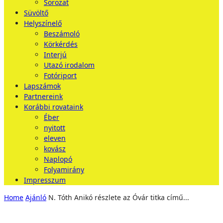
Sorozat
Süvöltő
Helyszínelő
Beszámoló
Körkérdés
Interjú
Utazó irodalom
Fotóriport
Lapszámok
Partnereink
Korábbi rovataink
Éber
nyitott
eleven
kovász
Naplopó
Folyamirány
Impresszum
Home
Ajánló
N. Tóth Anikó részlete az Óvár titka című...