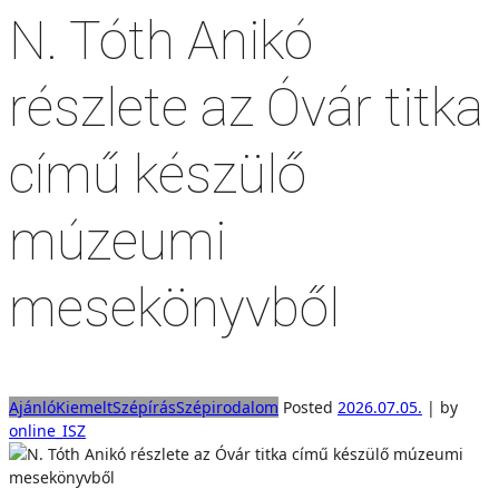
N. Tóth Anikó
részlete az Óvár titka
című készülő
múzeumi
mesekönyvből
Ajánló
Kiemelt
Szépírás
Szépirodalom
Posted
2026.07.05.
|
by
online_ISZ