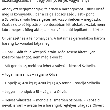
biztonságosabb, mint egy pirinyó lényé. Vagyis lányé.
Ahogy ezt végigmondják, felérnek a harangokhoz. Olivér kissé
meg is könnyebbül, bár a csigalépcsős szédülést – pont
a Szibellával való beszélgetésnek köszönhetően – megúszta.
Csak az utolsó lépcsősor, pontosabban létrafokok okoztak némi
lábremegést, főleg akkor, amikor véletlenül lepillantott köztük.
Olivér szétnéz a félhomályban. A hatalmas gerendákon három
harang körvonalait látja meg.
– Ejha! – kiált fel a középső láttán. Még sosem látott ilyen
közelről harangot, nem még ekkorát!
– Mit gondolsz, mekkora lehet a súlya? – kérdezi Szibella.
– Fogalmam sincs – vágja rá Olivér.
– Tippelj: A) 420 kg B) 4200 kg C) 4,5 tonna – sorolja Szibella.
– Legyen mondjuk a B! – vágja rá Olivér.
– Helyes választás! – mondja elismerően Szibella. – Képzeld,
nevük is van! – avatja be a harangok rejtélyes világába Olivért.