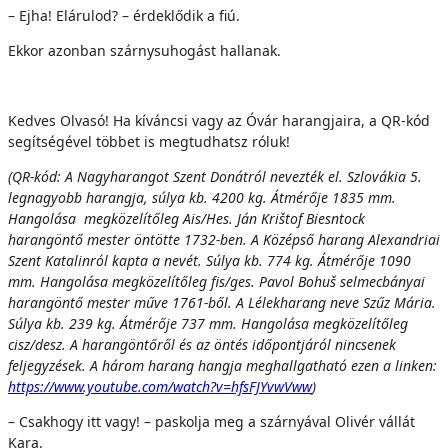
– Ejha! Elárulod? – érdeklődik a fiú.
Ekkor azonban szárnysuhogást hallanak.
Kedves Olvasó! Ha kíváncsi vagy az Óvár harangjaira, a QR-kód
segítségével többet is megtudhatsz róluk!
(QR-kód: A Nagyharangot Szent Donátról nevezték el. Szlovákia 5.
legnagyobb harangja, súlya kb. 4200 kg. Átmérője 1835 mm.
Hangolása megközelítőleg Ais
/
Hes. Ján
Krištof Biesntock
harang
öntő mester öntötte 1732-ben. A Középső harang Alexandriai
Szent Katalinról kapta a nevét. Súlya kb. 774 kg. Átmérője 1090
mm. Hangolása megközelítőleg fis
/ges. Pavol Bohuš
selmecbányai
harangöntő mester műve 1761-ből. A Lélekharang neve Szűz Mária.
Súlya kb. 239 kg. Átmérője 737 mm. Hangolása megközelítőleg
cis
z/desz. A harang
öntőről és az öntés időpontjáról nincsenek
feljegyzések. A három harang hangja meghallgatható ezen a linken:
https://www.youtube.com/watch?v=hfsFJYvwVww
)
– Csakhogy itt vagy! – paskolja meg a szárnyával Olivér vállát
Kara.