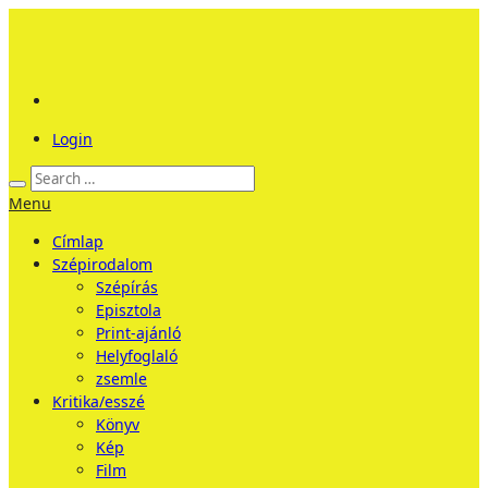
Login
Menu
Címlap
Szépirodalom
Szépírás
Episztola
Print-ajánló
Helyfoglaló
zsemle
Kritika/esszé
Könyv
Kép
Film