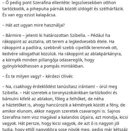
– Ő pedig pont Szerafina ellentéte: legszívesebben otthon
tartózkodik, a pihepuha párnák között üldögél és szélhárfázik.
És van egy ezüst kalapácsa.
– Hát azt ugyan mire használja?
– Bármire – jelenti ki határozottan Szibella. – Pédául ha
rákoppint az asztalra, ott terem a legkedvesebb étele. Ha
rákoppint a padlóra, szebbnél szebb cipellők teremnek ott,
kedvére válogathat közülük. Ha rákoppint az ablakpárkányra,
a környék minden pillangója odasereglik, hogy
gyönyörködhessen a pompás mintáikban.
– És te milyen vagy? – kérdezi Olivér.
– Na, csakhogy érdeklődést tanúsítasz irántam! – örül meg
Szibella. – Hát szeretek a toronyszobánkban tartózkodni és
bámulni kifelé az ablakon, főleg a felhőket, de néha
a háztetőket is, ahogy hancúrozik a kémények között a fény, de
amikor elunom, akkor nagyon szeretek csavarogni is. Sajnos
Szerafina nem visz magával a kalandos útjaira, azt mondja, kicsi
vagyok. Hát persze, hogy kicsi vagyok, de azt ő is nagyon jól
tudja, hogy ettől nagyobbra sose növök meg, pedig már kétszáz