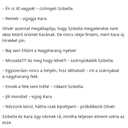
– Én is itt vagyok! – csilingeli Szibella.
– Remek – vijjogja Kara.
Olivér azonnal megállapítja, hogy Szibella megjelenése nem
okoz kitörő örömet Karának. De nincs ideje firtatni, mert Kara új
hírekkel jön.
– Baj van! Eltűnt a Nagyharang nyelve!
– Micsoda??? Az meg hogy lehet?! – szörnyülködik Szibella.
– Egyszerűen nincs a helyén, hisz láthatod! – int a szárnyával
a nagyharang felé.
– Ennek a fele sem tréfa! – rikkant Szibella.
– Jól mondod – vijjog Kara.
– Nézzünk körül, hátha csak kipottyant – próbálkozik Olivér.
Szibella és Kara úgy néznek rá, mintha teljesen elment volna az
esze.