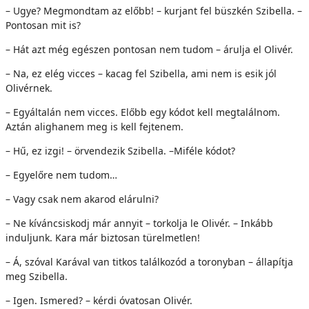
– Ugye? Megmondtam az előbb! – kurjant fel büszkén Szibella. –
Pontosan mit is?
– Hát azt még egészen pontosan nem tudom – árulja el Olivér.
– Na, ez elég vicces – kacag fel Szibella, ami nem is esik jól
Olivérnek.
– Egyáltalán nem vicces. Előbb egy kódot kell megtalálnom.
Aztán alighanem meg is kell fejtenem.
– Hű, ez izgi! – örvendezik Szibella. –Miféle kódot?
– Egyelőre nem tudom…
– Vagy csak nem akarod elárulni?
– Ne kíváncsiskodj már annyit – torkolja le Olivér. – Inkább
induljunk. Kara már biztosan türelmetlen!
– Á, szóval Karával van titkos találkozód a toronyban – állapítja
meg Szibella.
– Igen. Ismered? – kérdi óvatosan Olivér.