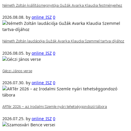
Németh Zoltán kiállításmegnyitója Gužák Avarka Klaudia festményeihez
2026.08.08.
by
online_ISZ
0
Németh Zoltán laudációja Gužák Avarka Klaudia Szemmel tartva-díjához
2026.08.05.
by
online_ISZ
0
Géczi János verse
2026.07.30.
by
online_ISZ
0
ARTér 2026 – az Irodalmi Szemle nyári tehetséggondozó tábora
2026.07.25.
by
online_ISZ
0