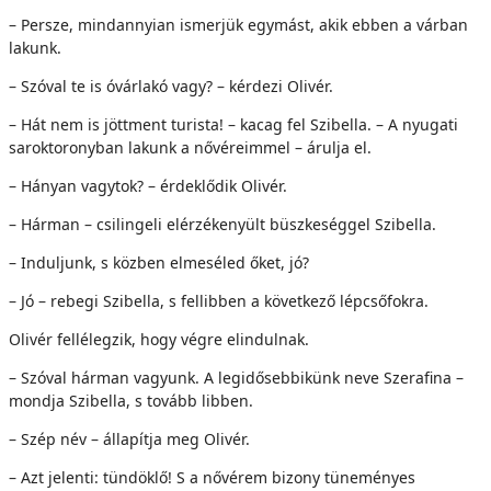
– Persze, mindannyian ismerjük egymást, akik ebben a várban
lakunk.
– Szóval te is óvárlakó vagy? – kérdezi Olivér.
– Hát nem is jöttment turista! – kacag fel Szibella. – A nyugati
saroktoronyban lakunk a nővéreimmel – árulja el.
– Hányan vagytok? – érdeklődik Olivér.
– Hárman – csilingeli elérzékenyült büszkeséggel Szibella.
– Induljunk, s közben elmeséled őket, jó?
– Jó – rebegi Szibella, s fellibben a következő lépcsőfokra.
Olivér fellélegzik, hogy végre elindulnak.
– Szóval hárman vagyunk. A legidősebbikünk neve Szerafina –
mondja Szibella, s tovább libben.
– Szép név – állapítja meg Olivér.
– Azt jelenti: tündöklő! S a nővérem bizony tüneményes