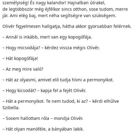
személyiség! És nagy kalandor! Hajnalban útrakel,
de legtöbbször még éjfélkor sincs otthon, sose tudom, merre
jár. Ami elég baj, mert néha segítségre van szükségem.
Olivér figyelmesen hallgatja, hátha akkor gyorsabban felérnek.
– Annál is inkább, mert van egy kopogófája.
– Hogy micsodája? – kérdez vissza mégis Olivér.
– Hát kopogófája!
– Az meg mire való?
– Hát az olyasmi, amivel elő tudja hívni a permonyikot.
– Hogy kicsodát? – kapja fel a fejét Olivér.
– Hát a permonyikot. Te nem tudod, ki az? – kérdi elhűlve
Szibella.
– Sosem hallottam róla – mondja Olivér.
– Hát olyan manóféle, a bányában lakik.