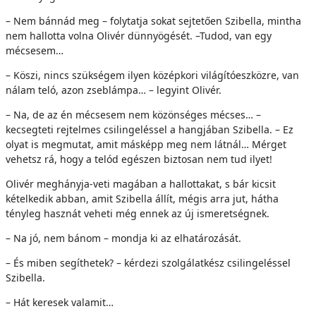
– Nem bánnád meg – folytatja sokat sejtetően Szibella, mintha
nem hallotta volna Olivér dünnyögését. –Tudod, van egy
mécsesem…
– Köszi, nincs szükségem ilyen középkori világítóeszközre, van
nálam teló, azon zseblámpa… – legyint Olivér.
– Na, de az én mécsesem nem közönséges mécses… –
kecsegteti rejtelmes csilingeléssel a hangjában Szibella. – Ez
olyat is megmutat, amit másképp meg nem látnál… Mérget
vehetsz rá, hogy a telód egészen biztosan nem tud ilyet!
Olivér meghányja-veti magában a hallottakat, s bár kicsit
kételkedik abban, amit Szibella állít, mégis arra jut, hátha
tényleg hasznát veheti még ennek az új ismeretségnek.
– Na jó, nem bánom – mondja ki az elhatározását.
– És miben segíthetek? – kérdezi szolgálatkész csilingeléssel
Szibella.
– Hát keresek valamit…