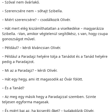
– Szóval nem óvárlakó.
– Szerencsére nem – sóhajt Szibella.
– Miért szerencsére? – csodálkozik Olivér.
– Hát mert elég kiszámíthatatlan a viselkedése – magyarázza
Szibella. –Van, amikor végtelenül segítőkész, s van, hogy csupa
gonoszságot művel.
– Például? – kérdi kíváncsian Olivér.
– Például a Paradajz helyére tolja a Tanádot és a Tanád helyére
pedig a Paradajzot.
– Mi az a Paradajz? – kérdi Olivér.
– Hát egy hegy, ami itt magasodik az Óvár fölött.
– És a Tanád?
– Az meg egy másik hegy a Paradajzzal szemben. Szinte
teljesen egyforma magasak.
– És miért baj az, ha kicseréli őket? – tudakolózik Olivér.