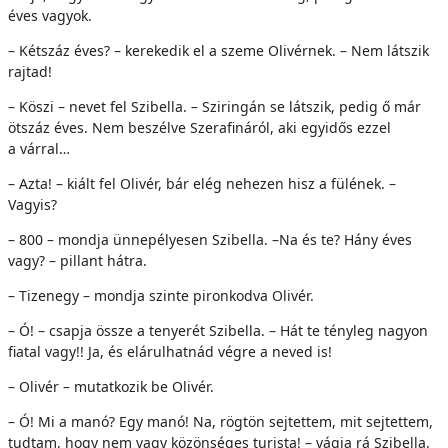
éves vagyok.
– Kétszáz éves? – kerekedik el a szeme Olivérnek. – Nem látszik
rajtad!
– Köszi – nevet fel Szibella. – Sziringán se látszik, pedig ő már
ötszáz éves. Nem beszélve Szerafináról, aki egyidős ezzel
a várral…
– Azta! – kiált fel Olivér, bár elég nehezen hisz a fülének. –
Vagyis?
– 800 – mondja ünnepélyesen Szibella. –Na és te? Hány éves
vagy? – pillant hátra.
– Tizenegy – mondja szinte pironkodva Olivér.
– Ó! – csapja össze a tenyerét Szibella. – Hát te tényleg nagyon
fiatal vagy!! Ja, és elárulhatnád végre a neved is!
– Olivér – mutatkozik be Olivér.
– Ó! Mi a manó? Egy manó! Na, rögtön sejtettem, mit sejtettem,
tudtam, hogy nem vagy közönséges turista! – vágja rá Szibella.