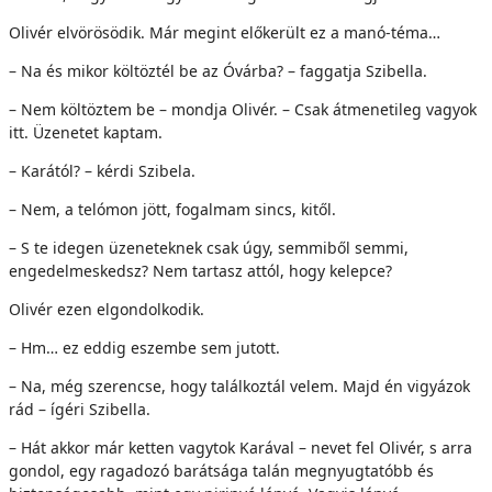
Olivér elvörösödik. Már megint előkerült ez a manó-téma…
– Na és mikor költöztél be az Óvárba? – faggatja Szibella.
– Nem költöztem be – mondja Olivér. – Csak átmenetileg vagyok
itt. Üzenetet kaptam.
– Karától? – kérdi Szibela.
– Nem, a telómon jött, fogalmam sincs, kitől.
– S te idegen üzeneteknek csak úgy, semmiből semmi,
engedelmeskedsz? Nem tartasz attól, hogy kelepce?
Olivér ezen elgondolkodik.
– Hm… ez eddig eszembe sem jutott.
– Na, még szerencse, hogy találkoztál velem. Majd én vigyázok
rád – ígéri Szibella.
– Hát akkor már ketten vagytok Karával – nevet fel Olivér, s arra
gondol, egy ragadozó barátsága talán megnyugtatóbb és