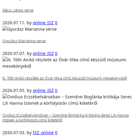
Géczi János verse
2026.07.11.
by
online_ISZ
0
Gyurász Marianna verse
2026.07.07.
by
online_ISZ
0
N. Tóth Anikó részlete az Óvár titka című készülő múzeumi mesekönyvből
2026.07.05.
by
online_ISZ
0
Ovidius Erzsébetvárosban – Szendrei Boglárka kritikája Seres Lili Hanna
Istenek a körfolyosón című kötetéről
2026.07.03.
by
ISZ_online
0