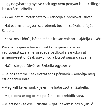
– Egy nagyharang nyelve csak úgy nem pottyan ki… – csilingeli
kioktatóan Szibella.
– Akkor hát mi történhetett? – ráncolja a homlokát Olivér.
– Hát ezt mi is nagyon szeretnénk tudni – csóválja a fejét
Szibella.
– Kara, nézz körül, hátha mégis itt van valahol – ajánlja Olivér.
Kara felröppen a harangokat tartó gerendára, és
végigpásztázza a helyiséget a padlótól a sarkokon át
a mennyezetig. Csak úgy villog a borostyánsárga szeme.
– Na? – sürgeti Olivér és Szibella egyszerre.
– Sajnos semmi. Csak évszázados pókhálók – állapítja meg
csüggedten Kara.
– Meg kell keresnünk – jelenti ki határozottan Szibella.
– Majd pont te fogod megtalálni – csipkelődik Kara.
– Miért ne? – felesel Szibella. –Igaz, nekem nincs olyan jó