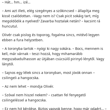
– Hát… hm… izé…
– Ami azt illeti, elég szegényes a szókincsed – állapítja meg
kissé csalódottan. –Vagy nem is? Csak picit sokáig tart, míg
megoldódik a nyelved? Zavarba hoztalak netán? – kacsint rá
huncutul.
Olivér csak pislog és toporog, fogalma sincs, mitévő legyen
ebben a fura helyzetben.
– A toronyba tartok – nyögi ki nagy sokára. – Bocs, mennem is
kell, már várnak – teszi hozzá, hogy mihamarább
megszabadulhasson az útjában csücsülő pirinyó lénytől. Vagy
lánytól.
– Sajnos egy lélek sincs a toronyban, most jövök onnan –
csilingeli a hangocska.
– Az nem lehet – mondja Olivér.
– Szóval nem hiszel nekem? – csattan fel fenyegető
csilingeléssel a hangocska.
– Ez nem hit kérdése. Biztos vagyok benne, hogy már odaért… –