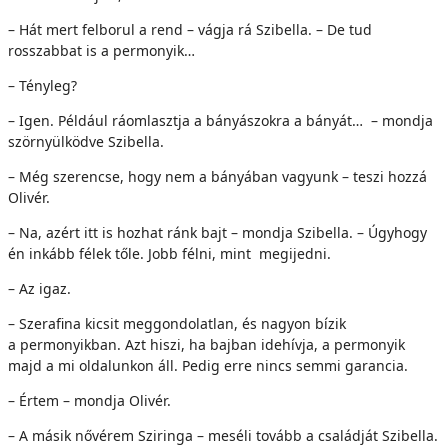
– Hát mert felborul a rend – vágja rá Szibella. – De tud
rosszabbat is a permonyik…
– Tényleg?
– Igen. Például ráomlasztja a bányászokra a bányát… – mondja
szörnyülködve Szibella.
– Még szerencse, hogy nem a bányában vagyunk – teszi hozzá
Olivér.
– Na, azért itt is hozhat ránk bajt – mondja Szibella. – Úgyhogy
én inkább félek tőle. Jobb félni, mint megijedni.
– Az igaz.
– Szerafina kicsit meggondolatlan, és nagyon bízik
a permonyikban. Azt hiszi, ha bajban idehívja, a permonyik
majd a mi oldalunkon áll. Pedig erre nincs semmi garancia.
– Értem – mondja Olivér.
– A másik nővérem Sziringa – meséli tovább a családját Szibella.