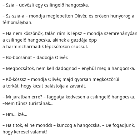
– Szia – üdvözli egy csilingelő hangocska.
– Sz-szia-a – mondja meglepetten Olivér, és erősen hunyorog a
félhomályban.
– Ha nem köszönök, talán rám is lépsz – mondja szemrehányóan
a csilingelő hangocska, akinek a gazdája épp
a harmincharmadik lépcsőfokon csücsül.
– Bo-bocsánat – dadogja Olivér.
– Megbocsátok, nem kell dadognod – enyhül meg a hangocska.
– Kö-kösssz – mondja Olivér, majd gyorsan megköszörüi
a torkát, hogy kicsit palástolja a zavarát.
– Mi járatban erre? – faggatja kedvesen a csilingelő hangocska.
–Nem tűnsz turistának…
– Hm… izé…
– Ha titok, el ne mondd! – kuncog a hangocska. – De fogadjunk,
hogy keresel valamit!