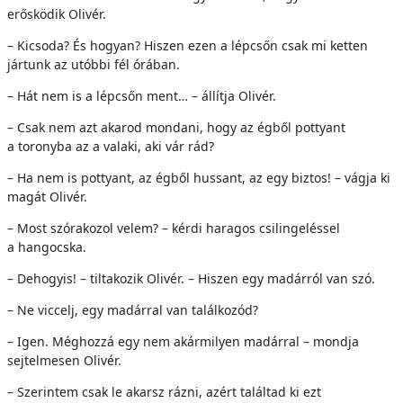
erősködik Olivér.
– Kicsoda? És hogyan? Hiszen ezen a lépcsőn csak mi ketten
jártunk az utóbbi fél órában.
– Hát nem is a lépcsőn ment… – állítja Olivér.
– Csak nem azt akarod mondani, hogy az égből pottyant
a toronyba az a valaki, aki vár rád?
– Ha nem is pottyant, az égből hussant, az egy biztos! – vágja ki
magát Olivér.
– Most szórakozol velem? – kérdi haragos csilingeléssel
a hangocska.
– Dehogyis! – tiltakozik Olivér. – Hiszen egy madárról van szó.
– Ne viccelj, egy madárral van találkozód?
– Igen. Méghozzá egy nem akármilyen madárral – mondja
sejtelmesen Olivér.
– Szerintem csak le akarsz rázni, azért találtad ki ezt