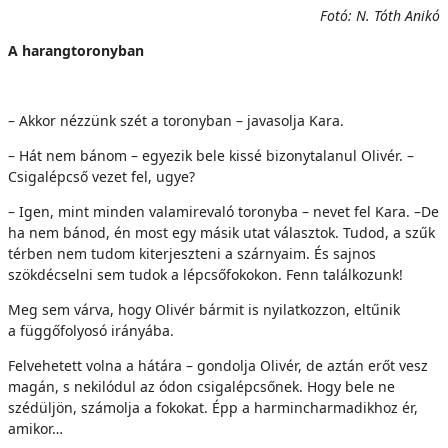
Fotó: N. Tóth Anikó
A harangtoronyban
– Akkor nézzünk szét a toronyban – javasolja Kara.
– Hát nem bánom – egyezik bele kissé bizonytalanul Olivér. –
Csigalépcső vezet fel, ugye?
– Igen, mint minden valamirevaló toronyba – nevet fel Kara. –De
ha nem bánod, én most egy másik utat választok. Tudod, a szűk
térben nem tudom kiterjeszteni a szárnyaim. És sajnos
szökdécselni sem tudok a lépcsőfokokon. Fenn találkozunk!
Meg sem várva, hogy Olivér bármit is nyilatkozzon, eltűnik
a függőfolyosó irányába.
Felvehetett volna a hátára – gondolja Olivér, de aztán erőt vesz
magán, s nekilódul az ódon csigalépcsőnek. Hogy bele ne
szédüljön, számolja a fokokat. Épp a harmincharmadikhoz ér,
amikor…