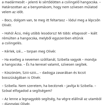
a madármesét – jelenti ki sértődötten a csilingelő hangocska. –
Határozottan az a benyomásom, hogy nem szívesen múlatod
velem az időt.
– Bocs, dolgom van, te meg itt feltartasz – lódul meg a lépcsőn
Olivér.
– Hohó! Ácsi, még utóbb lesodorsz! Mi több: eltaposol! – kiált
rémülten a hangocska, melyből egyszeriben eltűnik
a csilingelés.
– Kérlek, izé… – torpan meg Olivér.
– Ha esetleg a nevemen szólítanál, Szibella vagyok – mondja
a hangocska. – És ha keresel valamit, szívesen segítek.
– Köszönöm, Sziii-sziii… – dadogja zavarában és kicsit
bosszúságában is Olivér.
– Szibella. Nem szeretem, ha becéznek – javítja ki Szibella. –
Szóval elfogadod a segítségem?
– Az lenne a legnagyobb segítség, ha végre elállnál az utamból
– dünnyögi Olivér.