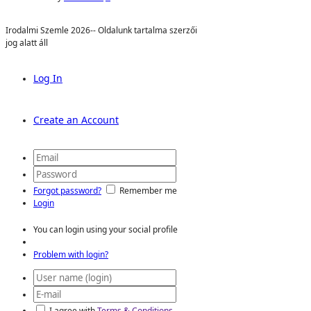
Irodalmi Szemle 2026-- Oldalunk tartalma szerzői
jog alatt áll
Log In
Create an Account
Forgot password?
Remember me
Login
You can login using your social profile
Problem with login?
I agree with
Terms & Conditions