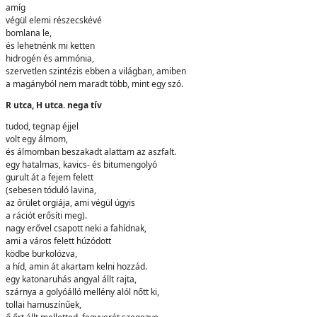
amíg
végül elemi részecskévé
bomlana le,
és lehetnénk mi ketten
hidrogén és ammónia,
szervetlen szintézis ebben a világban, amiben
a magányból nem maradt több, mint egy szó.
R utca, H utca. nega tív
tudod, tegnap éjjel
volt egy álmom,
és álmomban beszakadt alattam az aszfalt.
egy hatalmas, kavics- és bitumengolyó
gurult át a fejem felett
(sebesen tóduló lavina,
az őrület orgiája, ami végül úgyis
a rációt erősíti meg).
nagy erővel csapott neki a fahídnak,
ami a város felett húzódott
ködbe burkolózva,
a híd, amin át akartam kelni hozzád.
egy katonaruhás angyal állt rajta,
szárnya a golyóálló mellény alól nőtt ki,
tollai hamuszínűek,