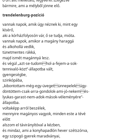
ő őrt állt melletted, fegyverét szegezve
bármire, ami a mélyből jönne elő.
trendelenburg-pozíció
vannak napok, amik úgy néznek ki, mint egy
kísérő,
aki a kórházfolyosón vár, ő se tudja, mióta.
vannak napok, amikor a magány haraggá
és alkohollá vedlik,
tünetmentes rákká,
majd ismét magánnyá lesz.
és végül „azt-se-tudomhol-a-fejem-a-sok-
tennivaló-közt”-állapotba vált,
gyengeségbe,
szinkópába,
„kibontottam-még-egy-üvegetünnepelekúgy-
döntöttem-csak-arra-gondolok-ami-jó-nekemés-
lyukas-garast-nem-adok-mások-véleményére”-
állapotba.
voltaképp arról beszélek,
mennyire magányos vagyok, minden este a tévé
előtt
alszom el távirányítóval a kézben,
és mindaz, ami a konyhapadlón hever szétszórva,
egy szipogó gyerek maradványai,