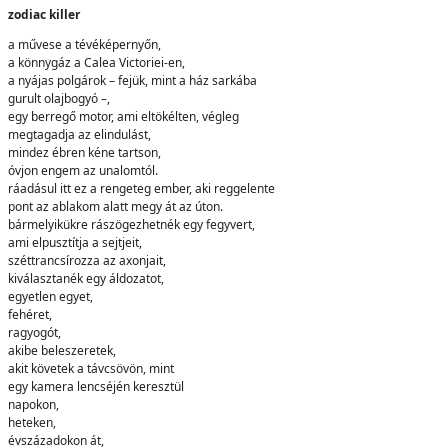
zodiac killer
a művese a tévéképernyőn,
a könnygáz a Calea Victoriei-en,
a nyájas polgárok – fejük, mint a ház sarkába
gurult olajbogyó –,
egy berregő motor, ami eltökélten, végleg
megtagadja az elindulást,
mindez ébren kéne tartson,
óvjon engem az unalomtól.
ráadásul itt ez a rengeteg ember, aki reggelente
pont az ablakom alatt megy át az úton.
bármelyikükre rászögezhetnék egy fegyvert,
ami elpusztítja a sejtjeit,
széttrancsírozza az axonjait,
kiválasztanék egy áldozatot,
egyetlen egyet,
fehéret,
ragyogót,
akibe beleszeretek,
akit követek a távcsövön, mint
egy kamera lencséjén keresztül
napokon,
heteken,
évszázadokon át,