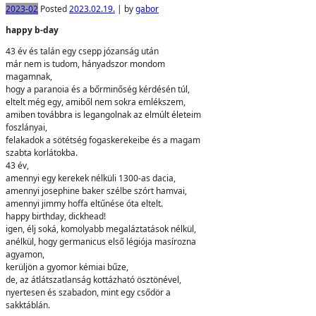
2023-02
Posted
2023.02.19.
|
by
gabor
happy b-day
43 év és talán egy csepp józanság után
már nem is tudom, hányadszor mondom
magamnak,
hogy a paranoia és a bőrminőség kérdésén túl,
eltelt még egy, amiből nem sokra emlékszem,
amiben továbbra is legangolnak az elmúlt életeim
foszlányai,
felakadok a sötétség fogaskerekeibe és a magam
szabta korlátokba.
43 év,
amennyi egy kerekek nélküli 1300-as dacia,
amennyi josephine baker szélbe szórt hamvai,
amennyi jimmy hoffa eltűnése óta eltelt.
happy birthday, dickhead!
igen, élj soká, komolyabb megaláztatások nélkül,
anélkül, hogy germanicus első légiója masírozna
agyamon,
kerüljön a gyomor kémiai bűze,
de, az átlátszatlanság kottázható ösztönével,
nyertesen és szabadon, mint egy csődör a
sakktáblán.