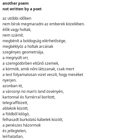
another poem
not written by a poet
az utóbbi időben
nem bírok megmaradni az emberek közelében.
élők vagy holtak,
nem számít.
megbénít a boldogság elérhetősége,
megbéklyóz a holtak arcának
szegényes geometriája,
a megnyúlt orr,
a szemgödörben eltűnő szemek,
a körmök, amik nőni látszanak, csak mert
a test folyamatosan vizet veszít, hogy meséket
nyerjen.
azonban itt,
a városnyi no man’s land ösvényén,
kartonnal és furnérral borított,
telegraffitizett,
ablakok között,
a földből kilógó,
felhasadt burkolatú kábelek között,
a penészes házormok
és jellegtelen,
leírhatatlan,