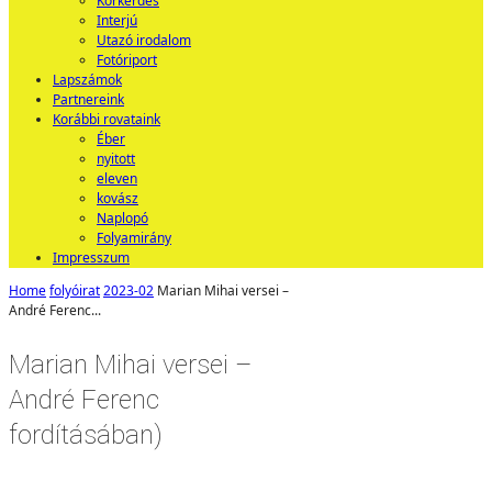
Körkérdés
Interjú
Utazó irodalom
Fotóriport
Lapszámok
Partnereink
Korábbi rovataink
Éber
nyitott
eleven
kovász
Naplopó
Folyamirány
Impresszum
Home
folyóirat
2023-02
Marian Mihai versei –
André Ferenc...
Marian Mihai versei –
André Ferenc
fordításában)