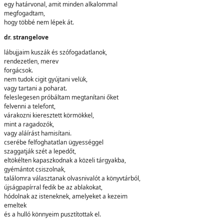
egy határvonal, amit minden alkalommal
megfogadtam,
hogy többé nem lépek át.
dr. strangelove
lábujjaim kuszák és szófogadatlanok,
rendezetlen, merev
forgácsok.
nem tudok cigit gyújtani velük,
vagy tartani a poharat.
feleslegesen próbáltam megtanítani őket
felvenni a telefont,
várakozni kieresztett körmökkel,
mint a ragadozók,
vagy aláírást hamisítani.
cserébe felfoghatatlan ügyességgel
szaggatják szét a lepedőt,
eltökélten kapaszkodnak a közeli tárgyakba,
gyémántot csiszolnak,
találomra választanak olvasnivalót a könyvtárból,
újságpapírral fedik be az ablakokat,
hódolnak az isteneknek, amelyeket a kezeim
emeltek
és a hulló könnyeim pusztítottak el.