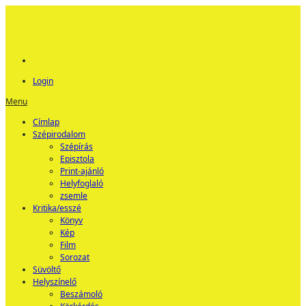
Login
Menu
Címlap
Szépirodalom
Szépírás
Episztola
Print-ajánló
Helyfoglaló
zsemle
Kritika/esszé
Könyv
Kép
Film
Sorozat
Süvöltő
Helyszínelő
Beszámoló