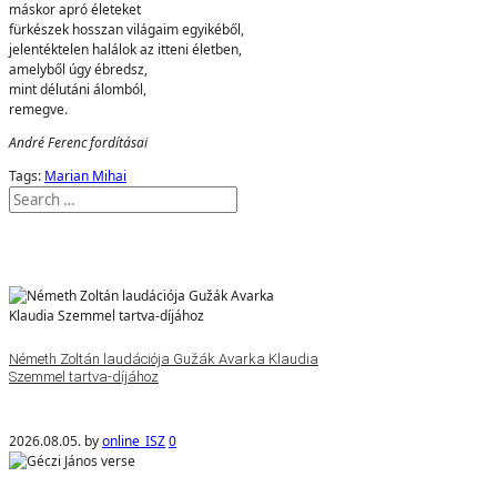
máskor apró életeket
fürkészek hosszan világaim egyikéből,
jelentéktelen halálok az itteni életben,
amelyből úgy ébredsz,
mint délutáni álomból,
remegve.
André Ferenc fordításai
Tags:
Marian Mihai
Németh Zoltán laudációja Gužák Avarka Klaudia
Szemmel tartva-díjához
2026.08.05.
by
online_ISZ
0