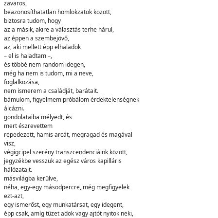
zavaros,
beazonosíthatatlan homlokzatok között,
biztosra tudom, hogy
az a másik, akire a választás terhe hárul,
az éppen a szembejövő,
az, aki mellett épp elhaladok
– el is haladtam –,
és többé nem random idegen,
még ha nem is tudom, mi a neve,
foglalkozása,
nem ismerem a családját, barátait.
bámulom, figyelmem próbálom érdektelenségnek
álcázni.
gondolataiba mélyedt, és
mert észrevettem
repedezett, hamis arcát, megragad és magával
visz,
végigcipel szerény transzcendenciáink között,
jegyzékbe vesszük az egész város kapilláris
hálózatait.
másvilágba kerülve,
néha, egy-egy másodpercre, még megfigyelek
ezt-azt,
egy ismerőst, egy munkatársat, egy idegent,
épp csak, amíg tüzet adok vagy ajtót nyitok neki,