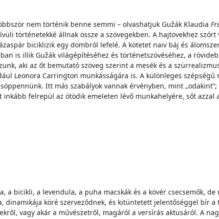
gtöbbször nem történik benne semmi – olvashatjuk Gužák Klaudia
Fr
li történetekké állnak össze a szövegekben. A hajtövekhez szórt ve
zaspár biciklizik egy dombról lefelé. A kötetet naiv báj és álomsz
an is illik Gužák világépítéséhez és történetszövéséhez, a rövide
kozunk, aki az őt bemutató szöveg szerint a mesék és a szürrealizm
éldául Leonora Carrington munkásságára is. A különleges szépségű 
n csöppennünk. Itt más szabályok vannak érvényben, mint „odakint”;
tt inkább felrepül az ötödik emeleten lévő munkahelyére, sőt azzal a
 a bicikli, a levendula, a puha macskák és a kövér csecsemők, de ne
ja, dinamikája köré szerveződnek, és kitüntetett jelentőséggel bír 
kekről, vagy akár a művészetről, magáról a versírás aktusáról. A n