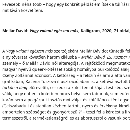
kevesebb néha több – hogy egy konkrét példát említsek a túlírásr
mit kíván közvetíteni.
Mellár Dávid:
Vagy valami egészen más
, Kalligram, 2020, 71 oldal
A
Vagy valami egészen más
szerzőjeként Mellár Dávidot tüntetik fe
a nyitóverset követően három ciklusba –
Mellár Dávid,
ÉS, Kozmár 
személy – ő Mellár Dávid női alteregója. A rejtőzködő megmutatk
magyar nyelvű queer-költészet sokáig homályba burkolódzó alak
Csehy Zoltánnal azonosít. A kettősség – a felszín és ami alatta v
grafikában, Kačena Turzová illusztrációjában is: a kettéválasztott
torkán a láng
előrevetíti, összegzi a kötet tematikáját: testiség, s
válik, hogy ebben a kötetben nincs helye sem tabunak, sem eufem
korántsem a polgárpukkasztás motiválja, és kötéltáncosként egyens
(f)elszabadult és stabilan kézben tartott, nyers és érzékeny, kímé
embertelen szépséget és gyönyört szül?” – teszi fel a kérdést a lí
természetről, a terméketlenségről és az abortuszról olvasunk bo