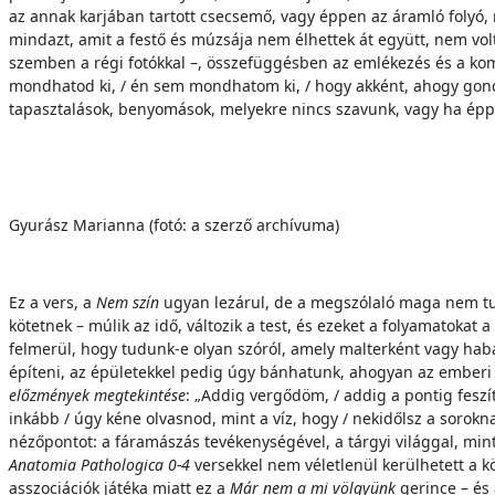
az annak karjában tartott csecsemő, vagy éppen az áramló folyó, 
mindazt, amit a festő és múzsája nem élhettek át együtt, nem vo
szemben a régi fotókkal –, összefüggésben az emlékezés és a ko
mondhatod ki, / én sem mondhatom ki, / hogy akként, ahogy gondolu
tapasztalások, benyomások, melyekre nincs szavunk, vagy ha éppen
Gyurász Marianna (fotó: a szerző archívuma)
Ez a vers, a
Nem szín
ugyan lezárul, de a megszólaló maga nem t
kötetnek – múlik az idő, változik a test, és ezeket a folyamatokat
felmerül, hogy tudunk-e olyan szóról, amely malterként vagy habar
építeni, az épületekkel pedig úgy bánhatunk, ahogyan az emberi k
előzmények megtekintése
: „Addig vergődöm, / addig a pontig feszí
inkább / úgy kéne olvasnod, mint a víz, hogy / nekidőlsz a sorok
nézőpontot: a fáramászás tevékenységével, a tárgyi világgal, mint
Anatomia Pathologica 0-4
versekkel nem véletlenül kerülhetett a k
asszociációk játéka miatt ez a
Már nem a mi völgyünk
gerince – és 