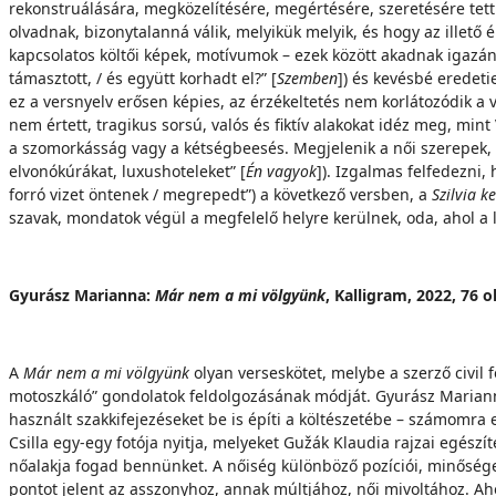
rekonstruálására, megközelítésére, megértésére, szeretésére tet
olvadnak, bizonytalanná válik, melyikük melyik, és hogy az illető
kapcsolatos költői képek, motívumok – ezek között akadnak igazán 
támasztott, / és együtt korhadt el?” [
Szemben
]) és kevésbé eredetie
ez a versnyelv erősen képies, az érzékeltetés nem korlátozódik a v
nem értett, tragikus sorsú, valós és fiktív alakokat idéz meg, m
a szomorkásság vagy a kétségbeesés. Megjelenik a női szerepek, v
elvonókúrákat, luxushoteleket” [
Én vagyok
]). Izgalmas felfedezni,
forró vizet öntenek / megrepedt”) a következő versben, a
Szilvia ke
szavak, mondatok végül a megfelelő helyre kerülnek, oda, ahol a 
Gyurász Marianna:
Már nem a mi völgyünk
, Kalligram, 2022, 76 o
A
Már nem a mi völgyünk
olyan verseskötet, melybe a szerző civi
motoszkáló” gondolatok feldolgozásának módját. Gyurász Marianná
használt szakkifejezéseket be is építi a költészetébe – számomra
Csilla egy-egy fotója nyitja, melyeket Gužák Klaudia rajzai egész
nőalakja fogad bennünket. A nőiség különböző pozíciói, minősége
pontot jelent az asszonyhoz, annak múltjához, női mivoltához. Aho