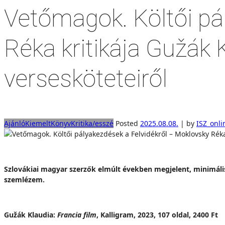
Vetőmagok. Költői pá
Réka kritikája Gužák 
versesköteteiről
Ajánló
Kiemelt
Könyv
Kritika/esszé
Posted
2025.08.08.
|
by
ISZ_onli
Szlovákiai magyar szerzők elmúlt években megjelent, minimális
szemlézem.
Gužák Klaudia:
Francia film
, Kalligram, 2023, 107 oldal, 2400 Ft