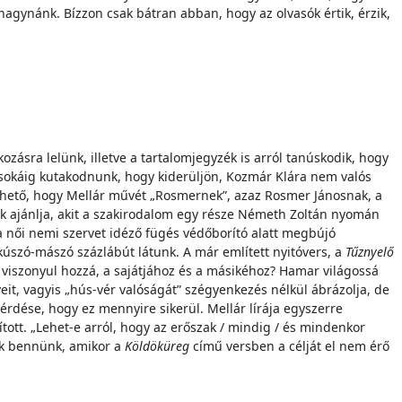
agynánk. Bízzon csak bátran abban, hogy az olvasók értik, érzik,
zásra lelünk, illetve a tartalomjegyzék is arról tanúskodik, hogy
 sokáig kutakodnunk, hogy kiderüljön, Kozmár Klára nem valós
érhető, hogy Mellár művét „Rosmernek”, azaz Rosmer Jánosnak, a
k ajánlja, akit a szakirodalom egy része Németh Zoltán nyomán
k a női nemi szervet idéző fügés védőborító alatt megbújó
 kúszó-mászó százlábút látunk. A már említett nyitóvers, a
Tűznyelő
 viszonyul hozzá, a sajátjához és a másikéhoz? Hamar világossá
t, vagyis „hús-vér valóságát” szégyenkezés nélkül ábrázolja, de
érdése, hogy ez mennyire sikerül. Mellár lírája egyszerre
ított. „Lehet-e arról, hogy az erőszak / mindig / és mindenkor
ik bennünk, amikor a
Köldöküreg
című versben a célját el nem érő