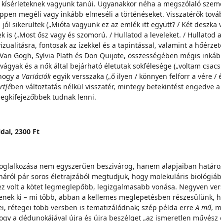
t kísérleteknek vagyunk tanúi. Ugyanakkor néha a megszólaló szem
 éppen megéli vagy inkább elmeséli a történéseket. Visszatérők tová
jól sikerültek („Mióta vagyunk ez az emlék itt együtt? / Két deszk
k is („Most ősz vagy és szomorú. / Hullatod a leveleket. / Hullatod a
izualitásra, fontosak az ízekkel és a tapintással, valamint a hőérz
int Van Gogh, Sylvia Plath és Don Quijote, összességében mégis in
ágyak és a nők által bejárható életutak sokfélesége („voltam csac
 hogy a
Variációk
egyik versszaka („ő ilyen / könnyen felforr a vére 
rtjé
ben változtatás nélkül visszatér, mintegy betekintést engedve a
legkifejezőbbek tudnak lenni.
ldal, 2300 Ft
l foglalkozása nem egyszerűen beszivárog, hanem alapjaiban határ
ról pár soros életrajzából megtudjuk, hogy molekuláris biológiáb
 ez volt a kötet legmeglepőbb, legizgalmasabb vonása. Negyven ver
ítenek ki – mi több, abban a kellemes meglepetésben részesülünk, ho
i, rétegei több versben is tematizálódnak; szép példa erre
A mű
, 
gy a dédunokájával újra és újra beszélget „az ismeretlen művész er