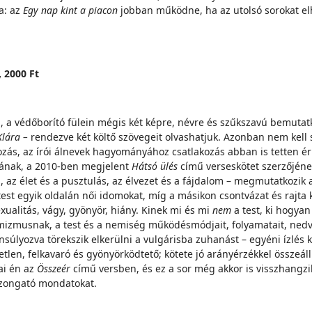
a: az
Egy nap kint a piacon
jobban működne, ha az utolsó sorokat elh
, 2000 Ft
l, a védőborító fülein mégis két képre, névre és szűkszavú bemutatko
Klára –
rendezve két költő szövegeit olvashatjuk. Azonban nem kell
ozás, az írói álnevek hagyományához csatlakozás abban is tetten 
jának, a 2010-ben megjelent
Hátsó ülés
című verseskötet szerzőjéne
an, az élet és a pusztulás, az élvezet és a fájdalom – megmutatkozi
 test egyik oldalán női idomokat, míg a másikon csontvázat és rajta
zexualitás, vágy, gyönyör, hiány. Kinek mi és mi
nem
a test, ki hogyan
izmusnak, a test és a nemiség működésmódjait, folyamatait, nedvei
úlyozva törekszik elkerülni a vulgárisba zuhanást – egyéni ízlés k
letlen, felkavaró és gyönyörködtető; kötete jó arányérzékkel összeáll
rai én az
Összeér
című versben, és ez a sor még akkor is visszhangz
rzongató mondatokat.