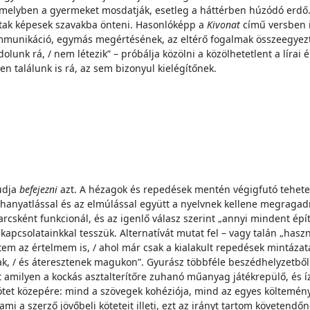
melyben a gyermeket mosdatják, esetleg a háttérben húzódó erdő. Az
ltak képesek szavakba önteni. Hasonlóképp a
Kivonat
című versben i
mmunikáció, egymás megértésének, az eltérő fogalmak összeegyezt
nk rá, / nem létezik” – próbálja közölni a közölhetetlent a lírai 
 találunk is rá, az sem bizonyul kielégítőnek.
udja
befejezni
azt. A hézagok és repedések mentén végigfutó tehete
 a hanyatlással és az elmúlással együtt a nyelvnek kellene megragad
csként funkcionál, és az igenlő válasz szerint „annyi mindent épít
apcsolatainkkal tesszük. Alternatívát mutat fel – vagy talán „has
tem az értelmem is, / ahol már csak a kialakult repedések mintázat
nak, / és áteresztenek magukon”. Gyurász többféle beszédhelyzetből
 amilyen a kockás asztalterítőre zuhanó műanyag játékrepülő, és íz
ötet közepére: mind a szövegek kohéziója, mind az egyes költemény
ami a szerző jövőbeli köteteit illeti, ezt az irányt tartom követen