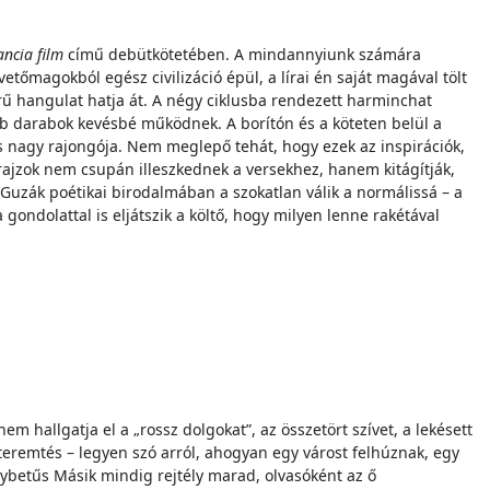
ancia film
című debütkötetében. A mindannyiunk számára
tőmagokból egész civilizáció épül, a lírai én saját magával tölt
erű hangulat hatja át. A négy ciklusba rendezett harminchat
bb darabok kevésbé működnek. A borítón és a köteten belül a
us nagy rajongója. Nem meglepő tehát, hogy ezek az inspirációk,
rajzok nem csupán illeszkednek a versekhez, hanem kitágítják,
 Guzák poétikai birodalmában a szokatlan válik a normálissá – a
 gondolattal is eljátszik a költő, hogy milyen lenne rakétával
m hallgatja el a „rossz dolgokat”, az összetört szívet, a lekésett
a teremtés – legyen szó arról, ahogyan egy várost felhúznak, egy
agybetűs Másik mindig rejtély marad, olvasóként az ő