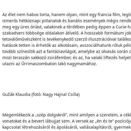
Az élet nem habos torta, hanem olyan, mint egy francia film, le
ismerős hétköznapi pillanatok és banális események mégis rendkívü
meg egy üres óriást, valakinek a térdében pedig éppen a Curie-há
szabadvers többsége oldalakon átívelő. A hosszabb formátum jobb
tetoválóművészként is tevékenykedő szerző illusztrációival talál
hatások tetten is érhetők az alkotásain, asszociálhatunk róluk p
tovább színesítik azt a fantáziavilágot, amelybe az olvasás sorá
mozi teraszán sakkozó zsiráfember, és az, ha valaki liftezés helye
utazni az Űrrimaszombaton lakó nagymamához.
Gužák Klaudia (fotó: Nagy Hajnal Csilla)
Megemlékezik a „szép dolgokról”, mint amilyen a szerelem, a cékla,
vonatokat és a bevert lábujjat sem. A versek az „én és te” pozíció
kapcsolat létrehozásáról és ápolásáról, vallásalapításról, gyerme