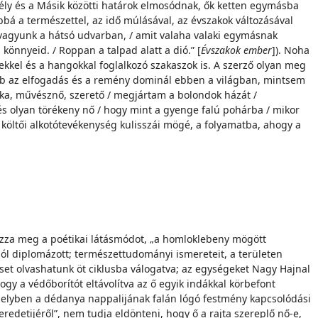
ély és a Másik közötti határok elmosódnak, ők ketten egymásba
bbá a természettel, az idő múlásával, az évszakok változásával
a vagyunk a hátsó udvarban, / amit valaha valaki egymásnak
 könnyeid. / Roppan a talpad alatt a dió.” [
Évszakok ember
]). Noha
etekkel és a hangokkal foglalkozó szakaszok is. A szerző olyan meg
kább az elfogadás és a remény dominál ebben a világban, mintsem
ska, művésznő, szerető / megjártam a bolondok házát /
/ és olyan törékeny nő / hogy mint a gyenge falú pohárba / mikor
 költői alkotótevékenység kulisszái mögé, a folyamatba, ahogy a
ozza meg a poétikai látásmódot, „a homloklebeny mögött
ól diplomázott; természettudományi ismereteit, a területen
set olvashatunk öt ciklusba válogatva; az egységeket Nagy Hajnal
gy a védőborítót eltávolítva az ő egyik indákkal körbefont
melyben a dédanya nappalijának falán lógó festmény kapcsolódási
edetijéről”, nem tudja eldönteni, hogy ő a rajta szereplő nő-e,