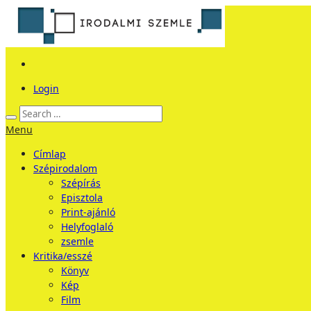
Login
Menu
Címlap
Szépirodalom
Szépírás
Episztola
Print-ajánló
Helyfoglaló
zsemle
Kritika/esszé
Könyv
Kép
Film