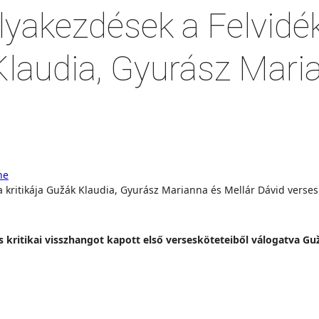
lyakezdések a Felvidé
Klaudia, Gyurász Mari
ne
 kritikai visszhangot kapott első versesköteteiből válogatva Gu