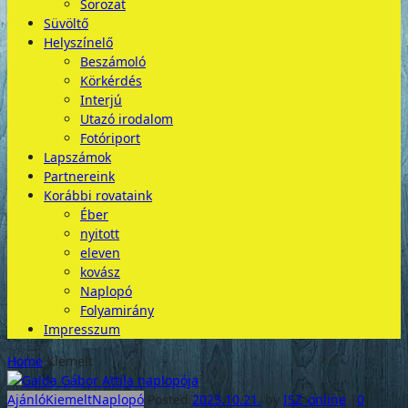
Sorozat
Süvöltő
Helyszínelő
Beszámoló
Körkérdés
Interjú
Utazó irodalom
Fotóriport
Lapszámok
Partnereink
Korábbi rovataink
Éber
nyitott
eleven
kovász
Naplopó
Folyamirány
Impresszum
Home
Kiemelt
Ajánló
Kiemelt
Naplopó
Posted
2023.10.21.
by
ISZ_online
|
0