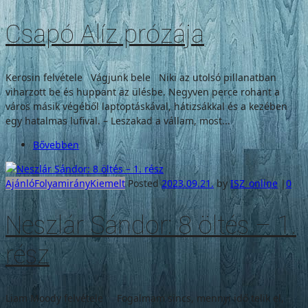
Csapó Alíz prózája
Kerosin felvétele Vágjunk bele Niki az utolsó pillanatban
viharzott be és huppant az ülésbe. Negyven perce rohant a
város másik végéből laptoptáskával, hátizsákkal és a kezében
egy hatalmas lufival. – Leszakad a vállam, most...
Bővebben
Ajánló
Folyamirány
Kiemelt
Posted
2023.09.21.
by
ISZ_online
|
0
Neszlár Sándor: 8 öltés – 1.
rész
Liam Moody felvétele Fogalmam sincs, mennyi idő telik el,