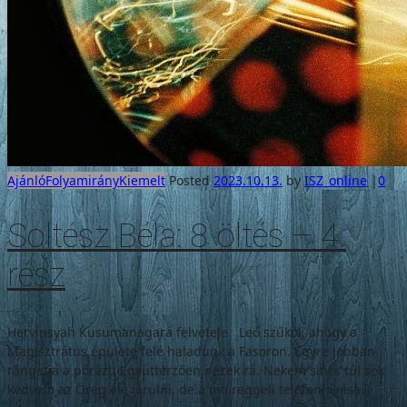
Ajánló
Folyamirány
Kiemelt
Posted
2023.10.13.
by
ISZ_online
|
0
Soltész Béla: 8 öltés – 4.
rész
Hervinsyah Kusumanagara felvétele Leó szűköl, ahogy a
Magisztrátus épülete felé haladunk a Fasoron. Egyre jobban
rángatja a pórázt. Együttérzően nézek rá. Nekem sincs túl sok
kedvem az Öreg elé járulni, de a ma reggeli telefonhívása...