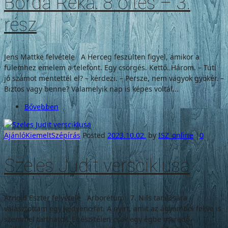
Borda Réka: 8 öltés – 3.
rész
Jens Mattke felvétele A Herceg feszülten figyel, amikor a
fülemhez emelem a telefont. Egy csörgés. Kettő. Három. – Tuti
jó számot mentettél el? – kérdezi. – Persze, nem vagyok gyökér. –
Biztos vagy benne? Valamelyik nap is képes voltál...
Bővebben
Ajánló
Kiemelt
Szépírás
Posted
2023.10.02.
by
ISZ_online
|
0
Szeles Judit versciklusa
Arnold Eszter felvétele Arborétum 7. Nils tanácsára
választottam egy kedvenc fát. A nyírt, amit az ágyamból fekve is
szemmel tarthatok. Egész télen csak egy égbe meredő