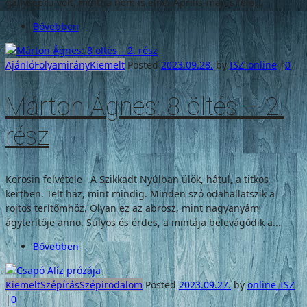
gallyseprű volt, mintha nem is élne. Április-május felé...
Bővebben
Ajánló
Folyamirány
Kiemelt
Posted
2023.09.28.
by
ISZ_online
|
0
Márton Ágnes: 8 öltés – 2.
rész
Kerosin felvétele A Szikkadt Nyúlban ülök, hátul, a titkos
kertben. Telt ház, mint mindig. Minden szó odahallatszik a
rojtos terítőmhöz. Olyan ez az abrosz, mint nagyanyám
ágyterítője anno. Súlyos és érdes, a mintája belevágódik a...
Bővebben
Kiemelt
Szépírás
Szépirodalom
Posted
2023.09.27.
by
online_ISZ
|
0