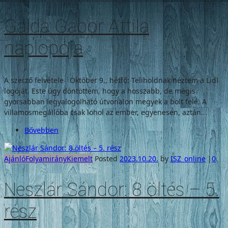
Galda Gábor Attila
naplopója
A szerző felvétele Október 9., hétfő: Teliholdnak néztem a Lidl
logóját. Este úgy döntöttem, hogy a hosszabb, de mégis
gyorsabban legyalogolható útvonalon megyek a bolt felé. A
villamosmegállóba csak lohol az ember, egyenesen, aztán...
Bővebben
Ajánló
Folyamirány
Kiemelt
Posted
2023.10.20.
by
ISZ_online
|
0
Neszlár Sándor: 8 öltés – 5.
rész