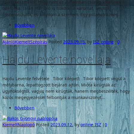
mire ráeszmélek, hogy nem az álmomban csörög valakinek a
telefonja. Talán már Leó is bökdösi a karomat, amikor
összerándulok, és kinyitom a szemem. Egy pillanatra még...
Bővebben
Ajánló
Kiemelt
Szépírás
Posted
2023.09.15.
by
ISZ_online
|
0
Hajdu Levente novellája
Hajdu Levente felvétele Tibor kilépett Tibor kilépett végül a
mélybarna, lepattogzott bejárati ajtón. Mióta kirúgták az
ügynökségtől, vagyis nem kirúgták, hanem megbeszélték, hogy
közös megegyezéssel felbontják a munkaviszonyt...
Bővebben
Kiemelt
Naplopó
Posted
2023.09.12.
by
online_ISZ
|
0