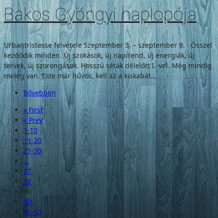
Bakos Gyöngyi naplopója
Urbantristesse felvétele Szeptember 3. – szeptember 9. Ősszel
kezdődik minden. Új szokások, új napirend, új energiák, új
tervek, új szorongások. Hosszú séták délelőtt I.-vel. Még mindig
meleg van. Este már hűvös, kell az a kiskabát...
Bővebben
« First
« Prev
1-10
11-20
21-30
…
37
38
39
40
41-50