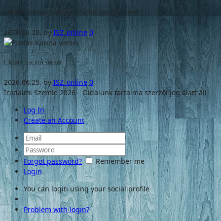
Takács Nándor Bakonyicum című versciklusából
2026.06.28.
by
ISZ_online
0
Filotás Karina versei
2026.06.25.
by
ISZ_online
0
Irodalmi Szemle 2026-- Oldalunk tartalma szerzői jog alatt áll
Log In
Create an Account
Forgot password?
Remember me
Login
You can login using your social profile
Problem with login?