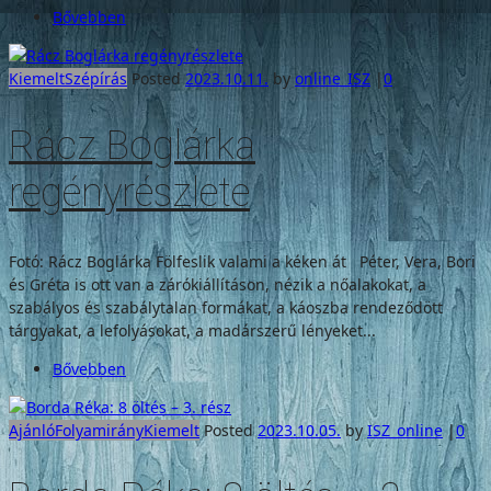
Bővebben
Kiemelt
Szépírás
Posted
2023.10.11.
by
online_ISZ
|
0
Rácz Boglárka
regényrészlete
Fotó: Rácz Boglárka Fölfeslik valami a kéken át Péter, Vera, Bori
és Gréta is ott van a zárókiállításon, nézik a nőalakokat, a
szabályos és szabálytalan formákat, a káoszba rendeződött
tárgyakat, a lefolyásokat, a madárszerű lényeket...
Bővebben
Ajánló
Folyamirány
Kiemelt
Posted
2023.10.05.
by
ISZ_online
|
0