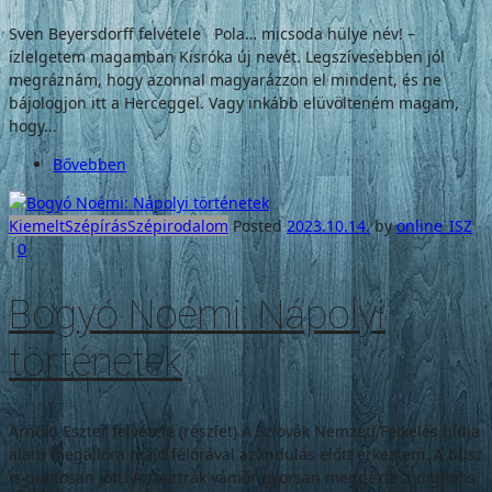
Sven Beyersdorff felvétele Pola… micsoda hülye név! –
ízlelgetem magamban Kisróka új nevét. Legszívesebben jól
megráznám, hogy azonnal magyarázzon el mindent, és ne
bájologjon itt a Herceggel. Vagy inkább elüvölteném magam,
hogy...
Bővebben
Kiemelt
Szépírás
Szépirodalom
Posted
2023.10.14.
by
online_ISZ
|
0
Bogyó Noémi: Nápolyi
történetek
Arnold Eszter felvétele (részlet) A Szlovák Nemzeti Felkelés hídja
alatti megállóra majd félórával az indulás előtt érkeztem. A busz
is pontosan jött. Az osztrák vámőr gyorsan megnézte a digitális