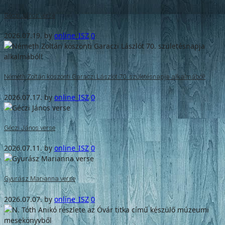
Géczi János verse
2026.07.19.
by
online_ISZ
0
Németh Zoltán köszönti Garaczi Lászlót 70. születésnapja alkalmából!
2026.07.17.
by
online_ISZ
0
Géczi János verse
2026.07.11.
by
online_ISZ
0
Gyurász Marianna verse
2026.07.07.
by
online_ISZ
0