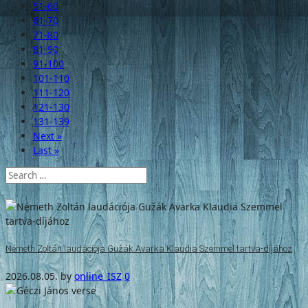
51-60
61-70
71-80
81-90
91-100
101-110
111-120
121-130
131-139
Next »
Last »
Németh Zoltán laudációja Gužák Avarka Klaudia Szemmel tartva-díjához
2026.08.05.
by
online_ISZ
0