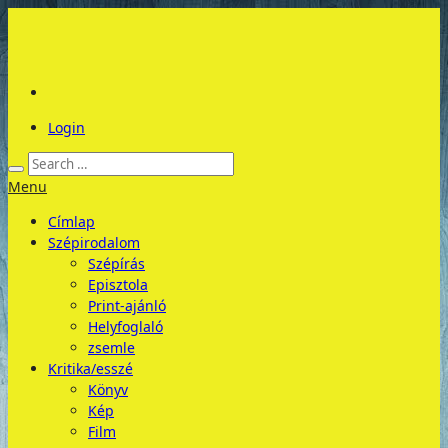
Login
Menu
Címlap
Szépirodalom
Szépírás
Episztola
Print-ajánló
Helyfoglaló
zsemle
Kritika/esszé
Könyv
Kép
Film