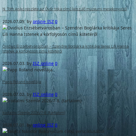
N. Tóth Anikó részlete az Óvár titka című készülő múzeumi mesekönyvből
2026.07.05.
by
online_ISZ
0
Ovidius Erzsébetvárosban – Szendrei Boglárka kritikája Seres Lili Hanna
Istenek a körfolyosón című kötetéről
2026.07.03.
by
ISZ_online
0
Papp Roland novellája
2026.07.02.
by
ISZ_online
0
Irodalmi Szemle 2026/7-8. (tartalom)
2026.07.01.
by
online_ISZ
0