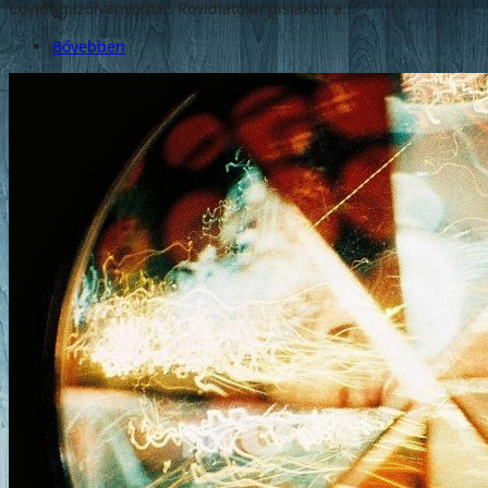
Covid-igazolványomat. Rövidlátóan pislákolt a...
Bővebben