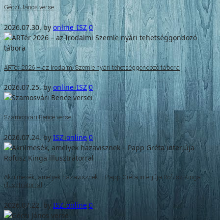
Géczi János verse
2026.07.30.
by
online_ISZ
0
ARTér 2026 – az Irodalmi Szemle nyári tehetséggondozó tábora
2026.07.25.
by
online_ISZ
0
Szamosvári Bence versei
2026.07.24.
by
ISZ_online
0
Akrilmesék, amelyek hazavisznek – Papp Gréta interjúja Rofusz Kinga
illusztrátorral
2026.07.22.
by
ISZ_online
0