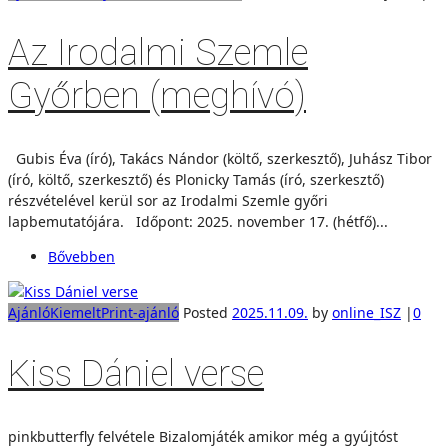
Az Irodalmi Szemle
Győrben (meghívó)
Gubis Éva (író), Takács Nándor (költő, szerkesztő), Juhász Tibor
(író, költő, szerkesztő) és Plonicky Tamás (író, szerkesztő)
részvételével kerül sor az Irodalmi Szemle győri
lapbemutatójára. Időpont: 2025. november 17. (hétfő)...
Bővebben
Ajánló
Kiemelt
Print-ajánló
Posted
2025.11.09.
by
online_ISZ
|
0
Kiss Dániel verse
pinkbutterfly felvétele Bizalomjáték amikor még a gyújtóst