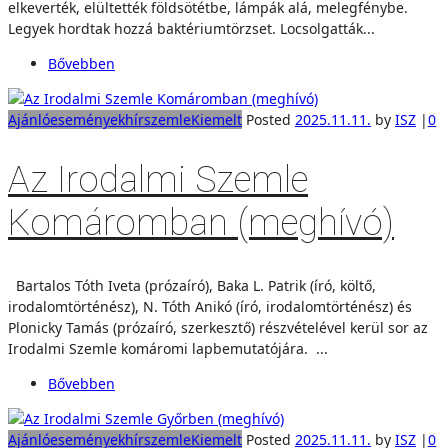
elkeverték, elültették földsötétbe, lámpák alá, melegfénybe.
Legyek hordtak hozzá baktériumtörzset. Locsolgatták...
Bővebben
Ajánló
események
hírszemle
Kiemelt
Posted
2025.11.11.
by
ISZ
|
0
Az Irodalmi Szemle
Komáromban (meghívó)
Bartalos Tóth Iveta (prózaíró), Baka L. Patrik (író, költő,
irodalomtörténész), N. Tóth Anikó (író, irodalomtörténész) és
Plonicky Tamás (prózaíró, szerkesztő) részvételével kerül sor az
Irodalmi Szemle komáromi lapbemutatójára. ...
Bővebben
Ajánló
események
hírszemle
Kiemelt
Posted
2025.11.11.
by
ISZ
|
0