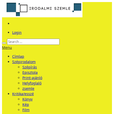
Login
Menu
Címlap
Szépirodalom
Szépírás
Episztola
Print-ajánló
Helyfoglaló
zsemle
Kritika/esszé
Könyv
Kép
Film