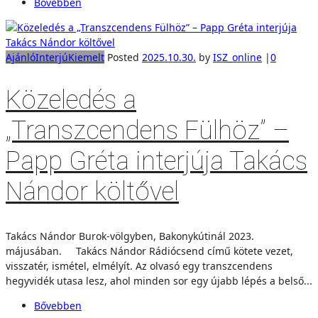
Bővebben
Ajánló
Interjú
Kiemelt
Posted
2025.10.30.
by
ISZ_online
|
0
Közeledés a
„Transzcendens Fülhöz” –
Papp Gréta interjúja Takács
Nándor költővel
Takács Nándor Burok-völgyben, Bakonykútinál 2023.
májusában. Takács Nándor Rádiócsend című kötete vezet,
visszatér, ismétel, elmélyít. Az olvasó egy transzcendens
hegyvidék utasa lesz, ahol minden sor egy újabb lépés a belső...
Bővebben