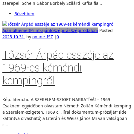
szerepel: Schein Gábor Borbély Szilárd Kafka fia...
Bővebben
Ajánló
Kiemelt
Print-ajánló
Szépírás
Szépirodalom
Posted
2025.10.31.
by
online_ISZ
|
0
Tőzsér Árpád esszéje az
1969-es kéméndi
kempingről
Kép: litera.hu A SZERELEM-SZIGET NARRATÍVÁI – 1969
Csaknem egyidőben olvastam Németh Zoltán Kéméndi kemping
a Szerelem-szigeten, 1969 c. „lírai dokumentum-prózáját” (ide
kattintva olvasható) a Literán és Weiss János Mi van válságban
c...