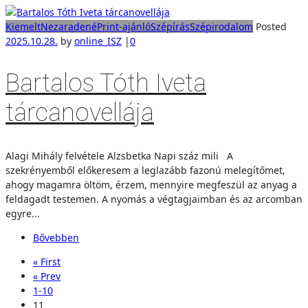
Kiemelt
Nezaradené
Print-ajánló
Szépírás
Szépirodalom
Posted
2025.10.28.
by
online_ISZ
|
0
Bartalos Tóth Iveta
tárcanovellája
Alagi Mihály felvétele Alzsbetka Napi száz mili A
szekrényemből előkeresem a leglazább fazonú melegítőmet,
ahogy magamra öltöm, érzem, mennyire megfeszül az anyag a
feldagadt testemen. A nyomás a végtagjaimban és az arcomban
egyre...
Bővebben
« First
« Prev
1-10
11