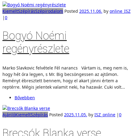
Kiemelt
Szépírás
Szépirodalom
Posted
2025.11.06.
by
online_ISZ
|
0
Bogyó Noémi
regényrészlete
Marko Slavkovic felvétele Fél narancs Vártam is, meg nem is,
hogy hét óra legyen, s Mr. Big becsöngessen az ajtómon.
Reményt ébresztett bennem, hogy el akart jönni értem a
reptérre. Mégis jelentek valamit neki, ha hazavár. Cuki volt...
Bővebben
Ajánló
Kiemelt
Szépírás
Posted
2025.11.05.
by
ISZ_online
|
0
Brecsók Blanka verse