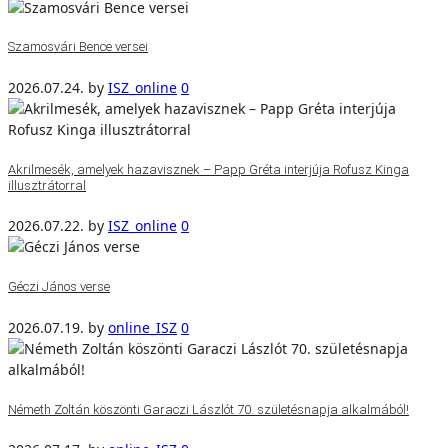
Szamosvári Bence versei
2026.07.24.
by
ISZ_online
0
Akrilmesék, amelyek hazavisznek – Papp Gréta interjúja Rofusz Kinga
illusztrátorral
2026.07.22.
by
ISZ_online
0
Géczi János verse
2026.07.19.
by
online_ISZ
0
Németh Zoltán köszönti Garaczi Lászlót 70. születésnapja alkalmából!