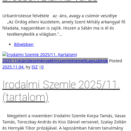
Urbantristesse felvétele az -áns, avagy a csömör veszélye
„Az Ördög elleni küzdelem, amely Szent Mihály arkangyal fő
feladata, napjainkban is zajlik. Hiszen a Sátán ma is él és
tevékenykedik a világban.”...
Bővebben
2025-11
Ajánló
események
hírszemle
Kiemelt
Lapszámok
Posted
2025.11.04.
by
ISZ
|
0
Irodalmi Szemle 2025/11.
(tartalom)
Megjelent a novemberi Irodalmi Szemle Korpa Tamás, Vasas
Tamás, Toroczkay András és Kiss Dániel verseivel, Szalay Zoltán
és Hornyák Tibor prózájával. A lapszámban három tanulmány