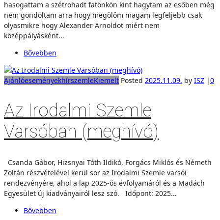
hasogattam a szétrohadt fatönkön kint hagytam az esőben még
nem gondoltam arra hogy megölöm magam legfeljebb csak
olyasmikre hogy Alexander Arnoldot miért nem
középpályásként...
Bővebben
Ajánló
események
hírszemle
Kiemelt
Posted
2025.11.09.
by
ISZ
|
0
Az Irodalmi Szemle
Varsóban (meghívó)
Csanda Gábor, Hizsnyai Tóth Ildikó, Forgács Miklós és Németh
Zoltán részvételével kerül sor az Irodalmi Szemle varsói
rendezvényére, ahol a lap 2025-ös évfolyamáról és a Madách
Egyesület új kiadványairól lesz szó. Időpont: 2025...
Bővebben