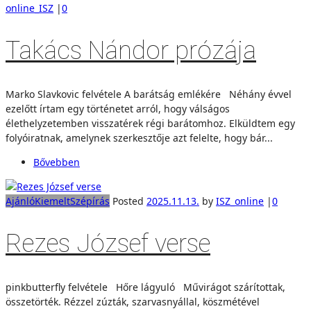
online_ISZ
|
0
Takács Nándor prózája
Marko Slavkovic felvétele A barátság emlékére Néhány évvel
ezelőtt írtam egy történetet arról, hogy válságos
élethelyzetemben visszatérek régi barátomhoz. Elküldtem egy
folyóiratnak, amelynek szerkesztője azt felelte, hogy bár...
Bővebben
Ajánló
Kiemelt
Szépírás
Posted
2025.11.13.
by
ISZ_online
|
0
Rezes József verse
pinkbutterfly felvétele Hőre lágyuló Művirágot szárítottak,
összetörték. Rézzel zúzták, szarvasnyállal, köszmétével