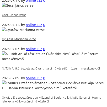
2026.07.17.
by
online_ISZ
0
Géczi János verse
2026.07.11.
by
online_ISZ
0
Gyurász Marianna verse
2026.07.07.
by
online_ISZ
0
N. Tóth Anikó részlete az Óvár titka című készülő múzeumi mesekönyvből
2026.07.05.
by
online_ISZ
0
Ovidius Erzsébetvárosban – Szendrei Boglárka kritikája Seres Lili Hanna
Istenek a körfolyosón című kötetéről