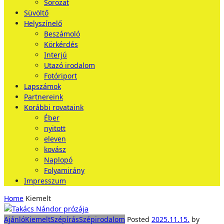
Sorozat
Süvöltő
Helyszínelő
Beszámoló
Körkérdés
Interjú
Utazó irodalom
Fotóriport
Lapszámok
Partnereink
Korábbi rovataink
Éber
nyitott
eleven
kovász
Naplopó
Folyamirány
Impresszum
Home
Kiemelt
Ajánló
Kiemelt
Szépírás
Szépirodalom
Posted
2025.11.15.
by