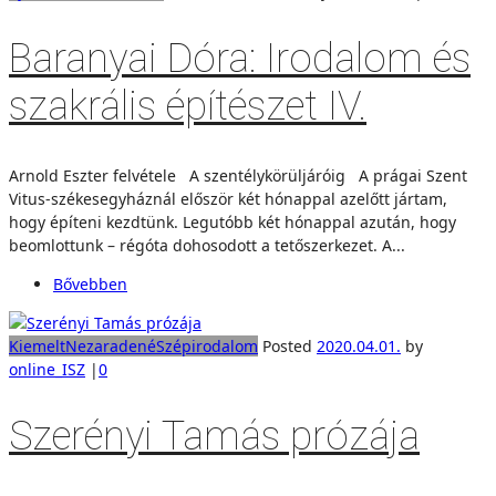
Baranyai Dóra: Irodalom és
szakrális építészet IV.
Arnold Eszter felvétele A szentélykörüljáróig A prágai Szent
Vitus-székesegyháznál először két hónappal azelőtt jártam,
hogy építeni kezdtünk. Legutóbb két hónappal azután, hogy
beomlottunk – régóta dohosodott a tetőszerkezet. A...
Bővebben
Kiemelt
Nezaradené
Szépirodalom
Posted
2020.04.01.
by
online_ISZ
|
0
Szerényi Tamás prózája