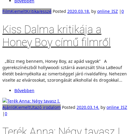
Bővebben
Film
Kiemelt
Kritika/esszé
Posted
2020.03.18.
by
online_ISZ
|
0
Kiss Dalma kritikája a
Honey Boy című filmről
„Bízz meg bennem, Honey Boy, az apád vagyok” A
gyerekszínészből hollywoodi sztárrá avanzsált Shia LaBeouf
életét beárnyékolta az ismertséggel járó rivaldafény. Nehezen
viselte az elvárosokat, szorongását alkohollal és drogokkal...
Bővebben
Ajánló
Kiemelt
Utazó irodalom
Posted
2020.03.14.
by
online_ISZ
|
0
Terék Anna: Négy tavasz I.