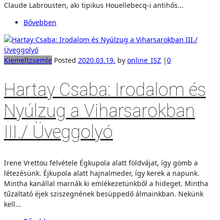
Claude Labrousten, aki tipikus Houellebecq-i antihős...
Bővebben
Kiemelt
zsemle
Posted
2020.03.19.
by
online_ISZ
|
0
Hartay Csaba: Irodalom és
Nyúlzug a Viharsarokban
III./ Üveggolyó
Irene Vrettou felvétele Égkupola alatt földvájat, így gömb a
létezésünk. Éjkupola alatt hajnalmeder, így kerek a napunk.
Mintha kanállal marnák ki emlékezetünkből a hideget. Mintha
tűzaltató éjek sziszegnének besüppedő álmainkban. Nekünk
kell...