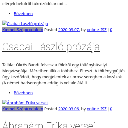
elérjék belülről tükröződő arcod...
Bővebben
Kiemelt
Szépirodalom
Posted
2020.03.07.
by
online_ISZ
|
0
Csabai László prózája
Találat Ökrös Bandi felvesz a földről egy töltényhüvelyt.
Megvizsgálja. Méretben illik a többihez. Elteszi. A tölténygyűjtés
úgy kezdődött, hogy megjelentek az orosz seregben a kozákok.
(A német hadseregben eddig is voltak: átállt...
Bővebben
Kiemelt
Szépirodalom
Posted
2020.03.06.
by
online_ISZ
|
0
Ábrahám Erika versei