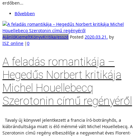
erdőben...
Bővebben
Ajánló
Kiemelt
Könyv
Kritika/esszé
Posted
2020.03.21.
by
ISZ_online
|
0
A feladás romantikája –
Hegedűs Norbert kritikája
Michel Houellebecq
Szerotonin című regényéről
Tavaly új könyvvel jelentkezett a francia író-botrányhős, a
kiábrándultsága miatt is élő mémmé vált Michel Houellebecq. A
Szerotonin című regény elbeszélője a negyvenhat éves Florent-