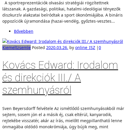
A sportreprezentációk olvasási stratégiái rögzítettnek
látszanak. A gazdasági, politikai, hatalmi-ideológiai tényezők
diszkurzív alakzatai beíródtak a sport ökonómiájába. A bináris
oppozíciók újramondása (hazai-vendég, győztes-vesztes...
Bővebben
Kiemelt
zsemle
Posted
2020.03.26.
by
online_ISZ
|
0
Kovács Edward: Irodalom
és direkciók III./ A
szemhunyásról
Sven Beyersdorff felvétele Az ismétlődő szemhunyásokból már
sejtem, sosem jön el a másik éj, csak eltérül, kanyarodik,
rejtekébe visszatér, akár az írás, mielőtt megpillantható lenne
önmagába oldódó monokrómiája, úgy bújik meg, mint