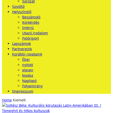
Sorozat
Süvöltő
Helyszínelő
Beszámoló
Körkérdés
Interjú
Utazó irodalom
Fotóriport
Lapszámok
Partnereink
Korábbi rovataink
Éber
nyitott
eleven
kovász
Naplopó
Folyamirány
Impresszum
Home
Kiemelt