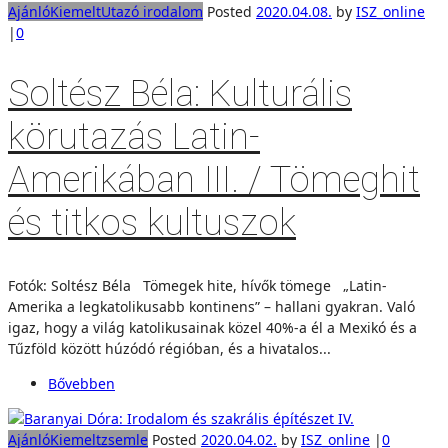
Ajánló
Kiemelt
Utazó irodalom
Posted
2020.04.08.
by
ISZ_online
|
0
Soltész Béla: Kulturális
körutazás Latin-
Amerikában III. / Tömeghit
és titkos kultuszok
Fotók: Soltész Béla Tömegek hite, hívők tömege „Latin-
Amerika a legkatolikusabb kontinens” – hallani gyakran. Való
igaz, hogy a világ katolikusainak közel 40%-a él a Mexikó és a
Tűzföld között húzódó régióban, és a hivatalos...
Bővebben
Ajánló
Kiemelt
zsemle
Posted
2020.04.02.
by
ISZ_online
|
0