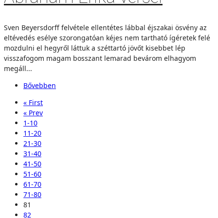
Sven Beyersdorff felvétele ellentétes lábbal éjszakai ösvény az
eltévedés esélye szorongatóan kéjes nem tartható ígéretek felé
mozdulni el hegyről láttuk a széttartó jövőt kisebbet lép
visszafogom magam bosszant lemarad bevárom elhagyom
megáll...
Bővebben
« First
« Prev
1-10
11-20
21-30
31-40
41-50
51-60
61-70
71-80
81
82