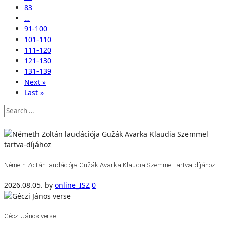
83
…
91-100
101-110
111-120
121-130
131-139
Next »
Last »
Németh Zoltán laudációja Gužák Avarka Klaudia Szemmel tartva-díjához
2026.08.05.
by
online_ISZ
0
Géczi János verse