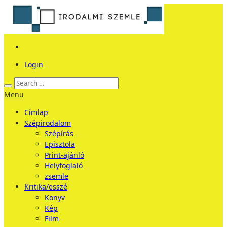
Login
Menu
Címlap
Szépirodalom
Szépírás
Episztola
Print-ajánló
Helyfoglaló
zsemle
Kritika/esszé
Könyv
Kép
Film