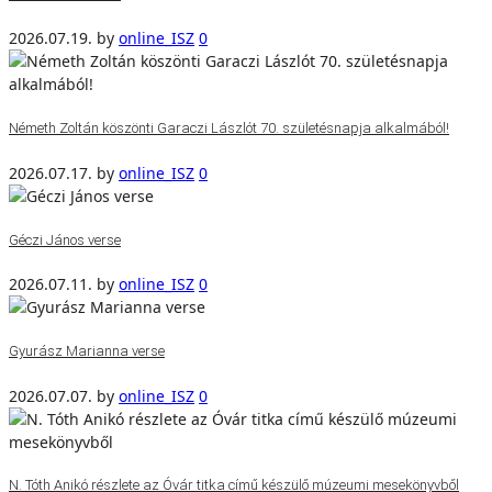
2026.07.19.
by
online_ISZ
0
Németh Zoltán köszönti Garaczi Lászlót 70. születésnapja alkalmából!
2026.07.17.
by
online_ISZ
0
Géczi János verse
2026.07.11.
by
online_ISZ
0
Gyurász Marianna verse
2026.07.07.
by
online_ISZ
0
N. Tóth Anikó részlete az Óvár titka című készülő múzeumi mesekönyvből