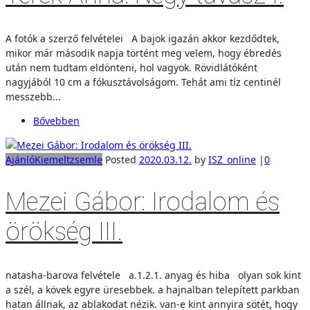
A fotók a szerző felvételei A bajok igazán akkor kezdődtek,
mikor már második napja történt meg velem, hogy ébredés
után nem tudtam eldönteni, hol vagyok. Rövidlátóként
nagyjából 10 cm a fókusztávolságom. Tehát ami tíz centinél
messzebb...
Bővebben
Ajánló
Kiemelt
zsemle
Posted
2020.03.12.
by
ISZ_online
|
0
Mezei Gábor: Irodalom és
örökség III.
natasha-barova felvétele a.1.2.1. anyag és hiba olyan sok kint
a szél, a kövek egyre üresebbek. a hajnalban telepített parkban
hatan állnak, az ablakodat nézik. van-e kint annyira sötét, hogy