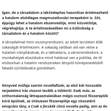
Igen, de a társadalom a lakótelephez hasonlóan értelmezhető
a hatalom elsődleges megmutatkozási terepeként is. Sőt,
éppúgy lehet a hatalom elszenvedője, mint közvetítője,
végrehajtója. A te értelmezésedben mi a különbség a
társadalom és a hatalom között?
A társadalmat mint viszonyrendszert, az adott területen élők
sokaságát értelmezem. A sokaság valóban alá van vetve a
hatalom irányításának, és a lakhatásra, a városrendezésre, a
munkahelyek eloszlására mind hatással van a politika, de itt
elsősorban a hatalmi rendszereken átnyúló túlnépesedésből
fakadó súrlódásokra gondoltam.
Könyved műfaja szerint novellafüzér, az első két hosszabb
terjedelmű írás viszont leválik a többiről. Ezek más, az
otthontalanság léttapasztalatában mégis osztozó főszereplők
köré épülnek, az
Utószezon
főszereplője egy visszatérő
emigráns lány, a
Csak a fecskék
című novella pedig, ami az én