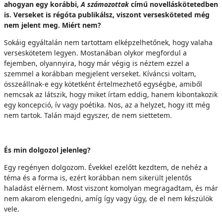
ahogyan egy korábbi,
A számozottak
című novelláskötetedben
is. Verseket is régóta publikálsz, viszont versesköteted még
nem jelent meg. Miért nem?
Sokáig egyáltalán nem tartottam elképzelhetőnek, hogy valaha
verseskötetem legyen. Mostanában olykor megfordul a
fejemben, olyannyira, hogy már végig is néztem ezzel a
szemmel a korábban megjelent verseket. Kíváncsi voltam,
összeállnak-e egy kötetként értelmezhető egységbe, amiből
nemcsak az látszik, hogy miket írtam eddig, hanem kibontakozik
egy koncepció, ív vagy poétika. Nos, az a helyzet, hogy itt még
nem tartok. Talán majd egyszer, de nem siettetem.
És min dolgozol jelenleg?
Egy regényen dolgozom. Évekkel ezelőtt kezdtem, de nehéz a
téma és a forma is, ezért korábban nem sikerült jelentős
haladást elérnem. Most viszont komolyan megragadtam, és már
nem akarom elengedni, amíg így vagy úgy, de el nem készülök
vele.