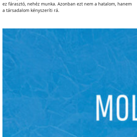
ez fárasztó, nehéz munka. Azonban ezt nem a hatalom, hanem
a társadalom kényszeríti rá.