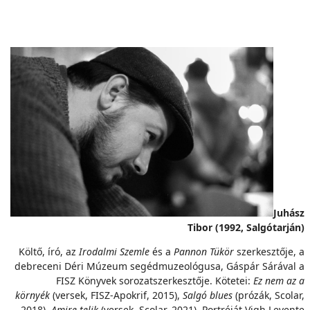
Juhász
Tibor (1992, Salgótarján)
Költő, író, az
Irodalmi Szemle
és a
Pannon Tükör
szerkesztője, a
debreceni Déri Múzeum segédmuzeológusa, Gáspár Sárával a
FISZ Könyvek sorozatszerkesztője. Kötetei:
Ez nem az a
környék
(versek, FISZ-Apokrif, 2015),
Salgó blues
(prózák, Scolar,
2018),
Amire telik
(versek, Scolar, 2021). Portréját Vigh Levente