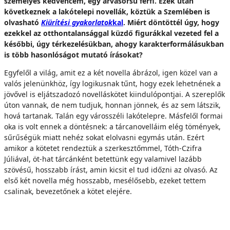
személyes kedvencem, egy árvasorsú férfi. Ezek után
következnek a lakótelepi novellák, köztük a Szemlében is
olvasható
Kiürítési gyakorlatok
kal
. Miért döntöttél úgy, hogy
ezekkel az otthontalansággal küzdő figurákkal vezeted fel a
későbbi, úgy térkezelésükban, ahogy karakterformálásukban
is több hasonlóságot mutató írásokat?
Egyfelől a világ, amit ez a két novella ábrázol, igen közel van a
valós jelenünkhöz, így logikusnak tűnt, hogy ezek lehetnének a
jövővel is eljátszadozó novelláskötet kiindulópontjai. A szereplők
úton vannak, de nem tudjuk, honnan jönnek, és az sem látszik,
hová tartanak. Talán egy városszéli lakótelepre. Másfelől formai
oka is volt ennek a döntésnek: a tárcanovelláim elég tömények,
sűrűségük miatt nehéz sokat elolvasni egymás után. Ezért
amikor a kötetet rendeztük a szerkesztőmmel, Tóth-Czifra
Júliával, öt-hat tárcánként betettünk egy valamivel lazább
szövésű, hosszabb írást, amin kicsit el tud időzni az olvasó. Az
első két novella még hosszabb, mesélősebb, ezeket tettem
csalinak, bevezetőnek a kötet elejére.