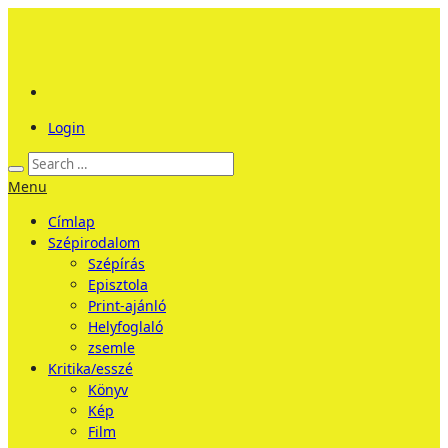
Login
Menu
Címlap
Szépirodalom
Szépírás
Episztola
Print-ajánló
Helyfoglaló
zsemle
Kritika/esszé
Könyv
Kép
Film