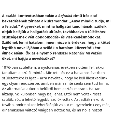
A család kontextusában talán a
Rajzolok
című írás első
bekezdésének zárlata a kulcsmondat: „Anya mindig tudja, mi
a feladat.” A gyerekek mintha hallgatni tanulnának, szüleik
oltják beléjük a hallgatáskultúrát, továbbadva a túléléshez
szükségesnek vélt gondolkodás- és viselkedésmódokat.
Szülőnek lenni hatalom, innen nézve is érdekes, hogy a kötet
legtöbb novellájában a szülők a hatalom közvetítőiként
állnak elénk. Ők az elnyomó rendszer katonái? Mi vezérli
őket, mi hajtja a nevelésüket?
1976-ban születtem, a nyolcvanas években nőttem fel, akkor
tanultam a szülői mintát. Minket – és ez a hatvanas években
születettekre is igaz – arra neveltek, hogy be kell illeszkedünk
egy olyan rendszerbe, amiben már szinte senki sem tud hinni.
Az alternatíva akkor a belülről bomlasztás maradt. Halkan
lázadjunk, különben nagy baj lehet. Ettől nem voltak rossz
szülők, sőt, a lehető legjobb szülők voltak. Azt adták nekünk
tovább, amire akkor lehetőségük volt. A mi gyerekeink egy más,
dinamikusan változó világban nőttek fel, és mi hol a hozott