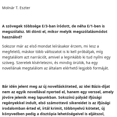
Molnár T. Eszter
A szövegek többsége E/3-ban íródott, de néha E/1-ben is
megszólalsz. Mi dönti el, mikor melyik megszólalásmódot
használod?
Sokszor már az első mondat leírásakor érzem, mi lesz a
megfelelő, máskor több változatot is ki kell próbáljak, míg
megtalálom azt narrációt, amivel a leginkább ki tud nyílni egy
szöveg. Szeretek kísérletezni, és mindig örülök, ha egy
novellának megtalálom az általam elérhető legjobb formáját.
Bár idén jelent meg a
z
új novellásköteted, az idei Bázis-díjat
nem az egyik novellával nyerted el, hanem egy verssel, amely
jövőre jelenik meg lapunkban. Sokszínű pályád ifjúsági
regényekkel indult, első számottevő sikereidet is az ifjúsági
irodalomban érted el, írtál krimit, többnyelvű kötetet, új
könyvedben pedig a disztópia lehetőségeivel is eljátszol,