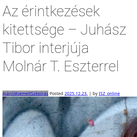
Az érintkezések
kitettsége – Juhász
Tibor interjúja
Molnár T. Eszterrel
Ajánló
Kiemelt
Szépírás
Posted
2025.12.23.
|
by
ISZ_online