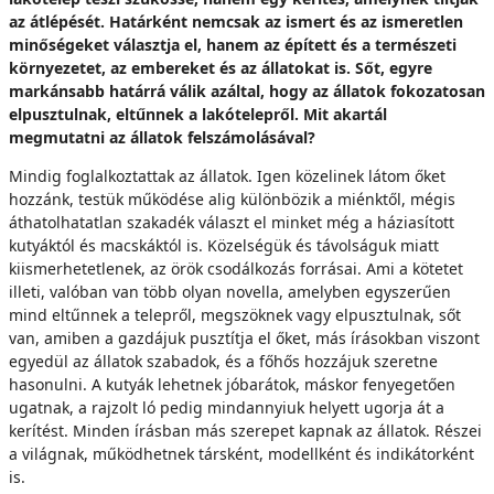
az átlépését. Határként nemcsak az ismert és az ismeretlen
minőségeket választja el, hanem az épített és a természeti
környezetet, az embereket és az állatokat is. Sőt, egyre
markánsabb határrá válik azáltal, hogy az állatok fokozatosan
elpusztulnak, eltűnnek a lakótelepről. Mit akartál
megmutatni az állatok felszámolásával?
Mindig foglalkoztattak az állatok. Igen közelinek látom őket
hozzánk, testük működése alig különbözik a miénktől, mégis
áthatolhatatlan szakadék választ el minket még a háziasított
kutyáktól és macskáktól is. Közelségük és távolságuk miatt
kiismerhetetlenek, az örök csodálkozás forrásai. Ami a kötetet
illeti, valóban van több olyan novella, amelyben egyszerűen
mind eltűnnek a telepről, megszöknek vagy elpusztulnak, sőt
van, amiben a gazdájuk pusztítja el őket, más írásokban viszont
egyedül az állatok szabadok, és a főhős hozzájuk szeretne
hasonulni. A kutyák lehetnek jóbarátok, máskor fenyegetően
ugatnak, a rajzolt ló pedig mindannyiuk helyett ugorja át a
kerítést. Minden írásban más szerepet kapnak az állatok. Részei
a világnak, működhetnek társként, modellként és indikátorként
is.