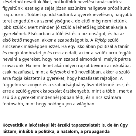
készletből neveltük őket, hol külföldi nevelési tanácsadókra
figyeltünk, esetleg a saját józan eszünkre hallgatva próbáltunk
rögtönözni. Többet gondolkodtunk a gyereknevelésen, nagyobb
teret engedtünk a személyiségnek, de ettől még nem lettünk
jobb szülők. Mert minden jó szülő a lehető legjobbat akarja a
gyerekének. Elsősorban a túlélést és a biztonságot, és ha az
első kettő megvan, akkor a szabadságot is. A
Tájkép
szülői
sincsenek másképpen ezzel. Ha egy iskolában politizál a tanár
és megkülönböztet jó és rossz oldalt, akkor a szülők arra fogják
nevelni a gyereket, hogy nem szabad elmondani, melyik pártra
szavazunk. Ha nem lehet akármilyen rajzot bevinni az iskolába,
csak hazafiasat, mint a
Rajzolok
című novellában, akkor a szülő
arra fogja késztetni a gyereket, hogy hazafiasat rajzoljon. A
függelmi viszonyok és a szabadsághiány őszintétlenné tesz, és
erre a szülő-gyerek kapcsolat érzékenyebb, mint a többi, mert a
szülő a gyerekét mindennél jobban félti, és nincs számára
fontosabb, mint hogy boldoguljon a világban.
Közvetítik a lakótelepi lét érzéki tapasztalatait is, de én úgy
láttam, inkább a politika, a hatalom, a propaganda