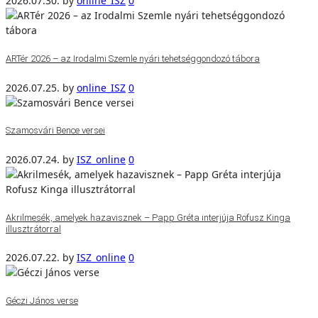
2026.07.30.
by
online_ISZ
0
ARTér 2026 – az Irodalmi Szemle nyári tehetséggondozó tábora
2026.07.25.
by
online_ISZ
0
Szamosvári Bence versei
2026.07.24.
by
ISZ_online
0
Akrilmesék, amelyek hazavisznek – Papp Gréta interjúja Rofusz Kinga
illusztrátorral
2026.07.22.
by
ISZ_online
0
Géczi János verse