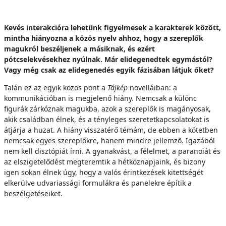
Kevés interakcióra lehetünk figyelmesek a karakterek között,
mintha hiányozna a közös nyelv ahhoz, hogy a szereplők
magukról beszéljenek a másiknak, és ezért
pótcselekvésekhez nyúlnak. Már elidegenedtek egymástól?
Vagy még csak az elidegenedés egyik fázisában látjuk őket?
Talán ez az egyik közös pont a
Tájkép
novelláiban: a
kommunikációban is megjelenő hiány. Nemcsak a különc
figurák zárkóznak magukba, azok a szereplők is magányosak,
akik családban élnek, és a tényleges szeretetkapcsolatokat is
átjárja a huzat. A hiány visszatérő témám, de ebben a kötetben
nemcsak egyes szereplőkre, hanem mindre jellemző. Igazából
nem kell disztópiát írni. A gyanakvást, a félelmet, a paranoiát és
az elszigetelődést megteremtik a hétköznapjaink, és bizony
igen sokan élnek úgy, hogy a valós érintkezések kitettségét
elkerülve udvariassági formulákra és panelekre építik a
beszélgetéseiket.