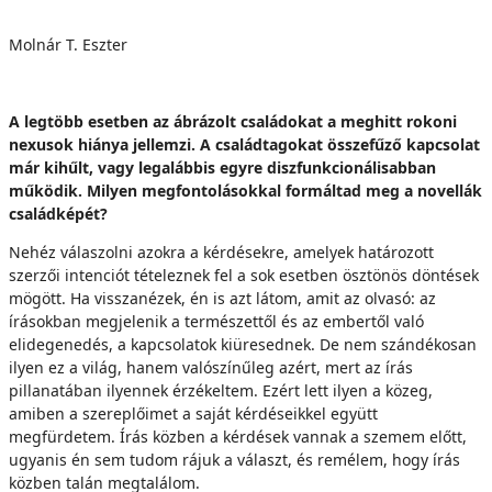
Molnár T. Eszter
A legtöbb esetben az ábrázolt családokat a meghitt rokoni
nexusok hiánya jellemzi. A családtagokat összefűző kapcsolat
már kihűlt, vagy legalábbis egyre diszfunkcionálisabban
működik. Milyen megfontolásokkal formáltad meg a novellák
családképét?
Nehéz válaszolni azokra a kérdésekre, amelyek határozott
szerzői intenciót tételeznek fel a sok esetben ösztönös döntések
mögött. Ha visszanézek, én is azt látom, amit az olvasó: az
írásokban megjelenik a természettől és az embertől való
elidegenedés, a kapcsolatok kiüresednek. De nem szándékosan
ilyen ez a világ, hanem valószínűleg azért, mert az írás
pillanatában ilyennek érzékeltem. Ezért lett ilyen a közeg,
amiben a szereplőimet a saját kérdéseikkel együtt
megfürdetem. Írás közben a kérdések vannak a szemem előtt,
ugyanis én sem tudom rájuk a választ, és remélem, hogy írás
közben talán megtalálom.