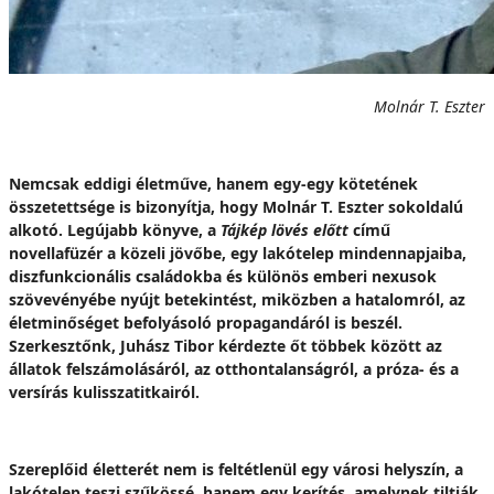
Molnár T. Eszter
Nemcsak eddigi életműve, hanem egy-egy kötetének
összetettsége is bizonyítja, hogy Molnár T. Eszter sokoldalú
alkotó. Legújabb könyve, a
Tájkép lövés előtt
című
novellafüzér a közeli jövőbe, egy lakótelep mindennapjaiba,
diszfunkcionális családokba és különös emberi nexusok
szövevényébe nyújt betekintést, miközben a hatalomról, az
életminőséget befolyásoló propagandáról is beszél.
Szerkesztőnk, Juhász Tibor kérdezte őt többek között az
állatok felszámolásáról, az otthontalanságról, a próza- és a
versírás kulisszatitkairól.
Szereplőid életterét nem is feltétlenül egy városi helyszín, a
lakótelep teszi szűkössé, hanem egy kerítés, amelynek tiltják