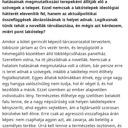
hatásainak megmutatkozási terepeként állítják elő a
szövegek a telepet. Ezzel nemcsak a lakótelepek ideológiai
hátterét elevenítik fel, hanem az aktuálpolitikai
összefüggések ábrázolásának is helyet adnak. Logikusnak
tűnik tehát a novellák térválasztása, én mégis azt kérdezem,
miért pont lakótelep?
Amikor a kötet gerincét képező tárcasorozatot terveztem,
többször jártam az Örs vezér terén, és lenyűgözött a
hévmegálló közelében álló többlépcsőházas panelház.
Szerettem volna, ha itt játszódnak a novellák. Nemcsak a
hatalom hatásának megmutatása volt a célom, bár persze erre
is teret adnak a szövegek, inkább a lakótelep mint élőhely
foglalkoztatott. Egyes állatok kolóniákban élnek, egy ürge vagy
egy hangya valószínűleg nem tudja, hol ér véget ő, és hol
kezdődik a másik. Ezzel szemben az ember alapvetően
individuális lény. Természetes élőhelye egy szellősen belakott
falu lenne, de a nagy népsűrűség sok helyen lakótelepekre
kényszeríti, ahol egyéni sejtekben, ám a fajtársaitól szorosan
körülvéve kell élnie. Erre csak az agresszió visszafogása árán
képes: nem csaphatja agyon azt, aki zavarja, aki belelóg a
személyes terébe. Úrrá kell lennie a természetes ösztönein, és