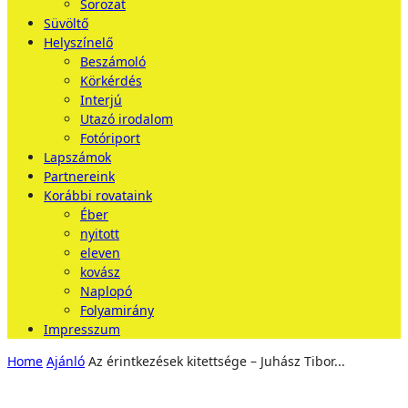
Sorozat
Süvöltő
Helyszínelő
Beszámoló
Körkérdés
Interjú
Utazó irodalom
Fotóriport
Lapszámok
Partnereink
Korábbi rovataink
Éber
nyitott
eleven
kovász
Naplopó
Folyamirány
Impresszum
Home
Ajánló
Az érintkezések kitettsége – Juhász Tibor...