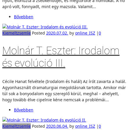
nyúlt, előhúzta a zsebkendőjét, és megtörölte a homlokát. A nő
apró volt, fonnyadt, mint egy mazsola. Valamit...
Bővebben
Kiemelt
zsemle
Posted
2020.07.02.
by
online_ISZ
|
0
Molnár T. Eszter: Irodalom
és evolúció III.
Cécile Hanat felvétele (Irodalom és halál) Az írót zavarta a halál.
Agyonhasznált dramaturgiai megoldásnak tartotta. Amikor már
túl sok a bonyodalom egy szereplő körül, meghal – ahelyett,
hogy tovább élve cipelnie kéne nemcsak a problémái...
Bővebben
Kiemelt
zsemle
Posted
2020.06.04.
by
online_ISZ
|
0