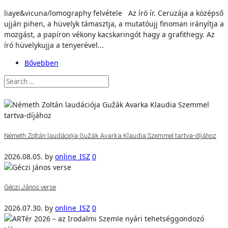
liaye&vicuna/lomography felvétele Az író ír. Ceruzája a középső
ujján pihen, a hüvelyk támasztja, a mutatóujj finoman irányítja a
mozgást, a papíron vékony kacskaringót hagy a grafithegy. Az
író hüvelykujja a tenyerével...
Bővebben
Németh Zoltán laudációja Gužák Avarka Klaudia Szemmel tartva-díjához
2026.08.05.
by
online_ISZ
0
Géczi János verse
2026.07.30.
by
online_ISZ
0