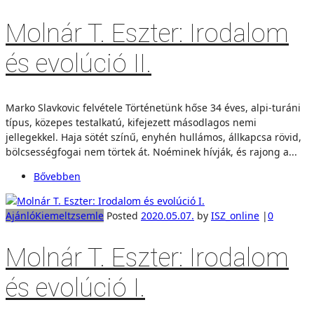
Molnár T. Eszter: Irodalom
és evolúció II.
Marko Slavkovic felvétele Történetünk hőse 34 éves, alpi-turáni
típus, közepes testalkatú, kifejezett másodlagos nemi
jellegekkel. Haja sötét színű, enyhén hullámos, állkapcsa rövid,
bölcsességfogai nem törtek át. Noéminek hívják, és rajong a...
Bővebben
Ajánló
Kiemelt
zsemle
Posted
2020.05.07.
by
ISZ_online
|
0
Molnár T. Eszter: Irodalom
és evolúció I.