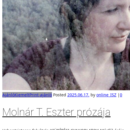
Ajánló
Kiemelt
Print-ajánló
Posted
2025.06.17.
by
online_ISZ
|
0
Molnár T. Eszter prózája