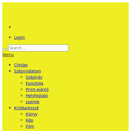
Login
Menu
Címlap
Szépirodalom
Szépírás
Episztola
Print-ajánló
Helyfoglaló
zsemle
Kritika/esszé
Könyv
Kép
Film