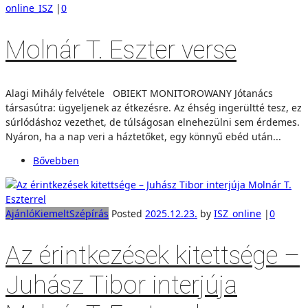
online_ISZ
|
0
Molnár T. Eszter verse
Alagi Mihály felvétele OBIEKT MONITOROWANY Jótanács
társasútra: ügyeljenek az étkezésre. Az éhség ingerültté tesz, ez
súrlódáshoz vezethet, de túlságosan elnehezülni sem érdemes.
Nyáron, ha a nap veri a háztetőket, egy könnyű ebéd után...
Bővebben
Ajánló
Kiemelt
Szépírás
Posted
2025.12.23.
by
ISZ_online
|
0
Az érintkezések kitettsége –
Juhász Tibor interjúja