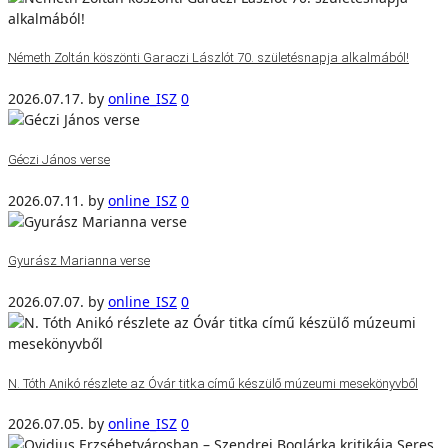
Németh Zoltán köszönti Garaczi Lászlót 70. születésnapja alkalmából!
2026.07.17.
by
online_ISZ
0
Géczi János verse
2026.07.11.
by
online_ISZ
0
Gyurász Marianna verse
2026.07.07.
by
online_ISZ
0
N. Tóth Anikó részlete az Óvár titka című készülő múzeumi mesekönyvből
2026.07.05.
by
online_ISZ
0