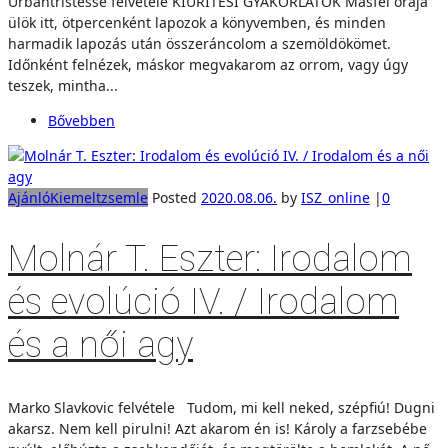
Urbantristesse felvétele KIÜRÍTÉSI GYAKORLATOK Másfél órája
ülök itt, ötpercenként lapozok a könyvemben, és minden
harmadik lapozás után összeráncolom a szemöldökömet.
Időnként felnézek, máskor megvakarom az orrom, vagy úgy
teszek, mintha...
Bővebben
Ajánló
Kiemelt
zsemle
Posted
2020.08.06.
by
ISZ_online
|
0
Molnár T. Eszter: Irodalom
és evolúció IV. / Irodalom
és a női agy
Marko Slavkovic felvétele Tudom, mi kell neked, szépfiú! Dugni
akarsz. Nem kell pirulni! Azt akarom én is! Károly a farzsebébe