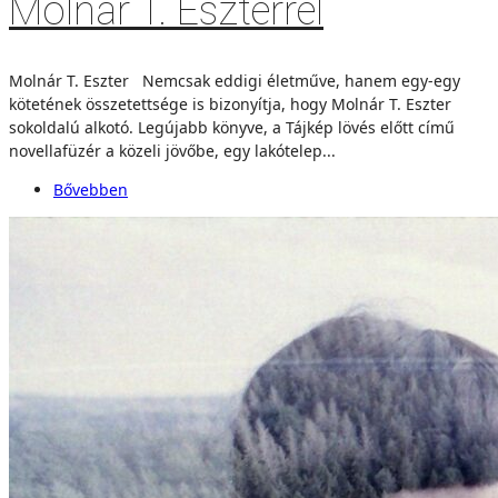
Molnár T. Eszterrel
Molnár T. Eszter Nemcsak eddigi életműve, hanem egy-egy
kötetének összetettsége is bizonyítja, hogy Molnár T. Eszter
sokoldalú alkotó. Legújabb könyve, a Tájkép lövés előtt című
novellafüzér a közeli jövőbe, egy lakótelep...
Bővebben