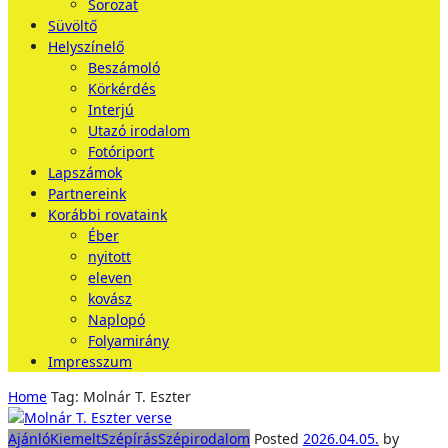
Sorozat
Süvöltő
Helyszínelő
Beszámoló
Körkérdés
Interjú
Utazó irodalom
Fotóriport
Lapszámok
Partnereink
Korábbi rovataink
Éber
nyitott
eleven
kovász
Naplopó
Folyamirány
Impresszum
Home
Tag: Molnár T. Eszter
Ajánló
Kiemelt
Szépírás
Szépirodalom
Posted
2026.04.05.
by