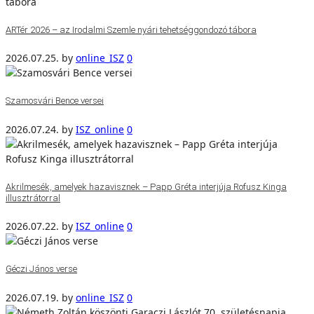
ARTér 2026 – az Irodalmi Szemle nyári tehetséggondozó tábora
2026.07.25.
by
online_ISZ
0
Szamosvári Bence versei
2026.07.24.
by
ISZ_online
0
Akrilmesék, amelyek hazavisznek – Papp Gréta interjúja Rofusz Kinga
illusztrátorral
2026.07.22.
by
ISZ_online
0
Géczi János verse
2026.07.19.
by
online_ISZ
0