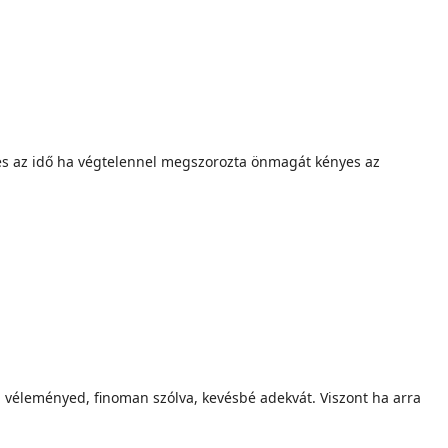
es az idő ha végtelennel megszorozta önmagát kényes az
 véleményed, finoman szólva, kevésbé adekvát. Viszont ha arra