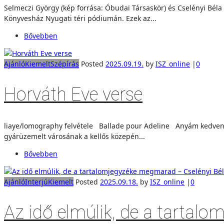
Selmeczi György (kép forrása: Óbudai Társaskör) és Cselényi Béla 
Könyvesház Nyugati téri pódiumán. Ezek az...
Bővebben
Ajánló
Kiemelt
Szépírás
Posted
2025.09.19.
by
ISZ_online
|
0
Horváth Eve verse
liaye/lomography felvétele Ballade pour Adeline Anyám kedvenc v
gyárüzemelt városának a kellős közepén...
Bővebben
Ajánló
Interjú
Kiemelt
Posted
2025.09.18.
by
ISZ_online
|
0
Az idő elmúlik, de a tartal