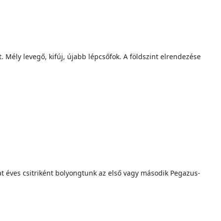
Mély levegő, kifúj, újabb lépcsőfok. A földszint elrendezése
at éves csitriként bolyongtunk az első vagy második Pegazus-