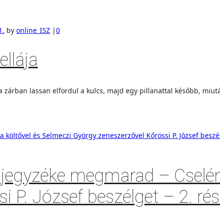
1.
by
online_ISZ
|
0
ellája
zárban lassan elfordul a kulcs, majd egy pillanattal később, miután
omjegyzéke megmarad – Cselény
 P. József beszélget – 2. ré