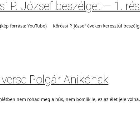
 P. József beszélget – 1. ré
 (kép forrása: YouTube) Kőrössi P. József éveken keresztül beszélg
i verse Polgár Anikónak
étben nem rohad meg a hús, nem bomlik le, ez az élet jele volna. A