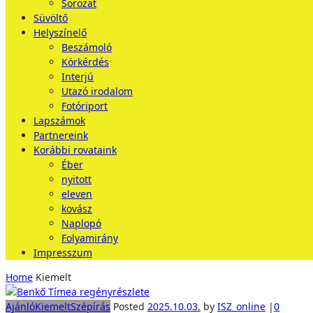
Sorozat
Süvöltő
Helyszínelő
Beszámoló
Körkérdés
Interjú
Utazó irodalom
Fotóriport
Lapszámok
Partnereink
Korábbi rovataink
Éber
nyitott
eleven
kovász
Naplopó
Folyamirány
Impresszum
Home
Kiemelt
Ajánló
Kiemelt
Szépírás
Posted
2025.10.03.
by
ISZ_online
|
0