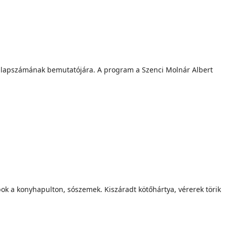
pi lapszámának bemutatójára. A program a Szenci Molnár Albert
mbok a konyhapulton, sószemek. Kiszáradt kötőhártya, vérerek törik