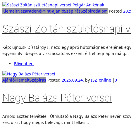
Kiemelt
Nezaradené
Print-ajánló
Szépírás
Szépirodalom
Posted
202
Szászi Zoltán születésnapi 
Kép: ujno.sk Dísztárgy I. nézd egy apró hűtőmágnes erejének e
egyensúly libegés a visszacsatolás ekként ért el tegnap a máig...
Bővebben
Ajánló
Kiemelt
Szépírás
Posted
2025.09.24.
by
ISZ_online
|
0
Nagy Balázs Péter versei
Arnold Eszter felvétele Útmutató a Nagy Balázs Péter nevén szö
készülsz, hogy mégis belevágj, mint lelkes...