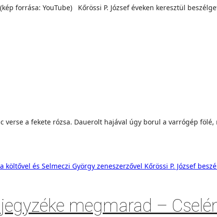
(kép forrása: YouTube) Kőrössi P. József éveken keresztül beszélge
erse a fekete rózsa. Dauerolt hajával úgy borul a varrógép fölé,
omjegyzéke megmarad – Cselény