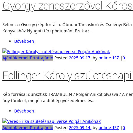
György zeneszerzővel Kőrössi
Selmeczi György (kép forrása: Óbudai Társaskör) és Cselényi Béla
Könyvesház Nyugati téri pódiumán. Ezek az...
Bővebben
Ajánló
Kiemelt
Print-ajánló
Posted
2025.09.17.
by
online_ISZ
|
0
Fellinger Károly születésnap
Kép forrása: dunszt.sk TRAMBULIN / Polgár Anikót olvasva / A neml
úgy tűnik el, megéli a dióhéj győzedelmes és...
Bővebben
Ajánló
Kiemelt
Print-ajánló
Posted
2025.09.14.
by
online_ISZ
|
0