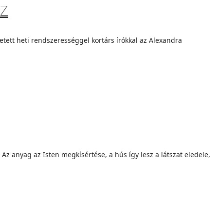
sz
etett heti rendszerességgel kortárs írókkal az Alexandra
z anyag az Isten megkísértése, a hús így lesz a látszat eledele,