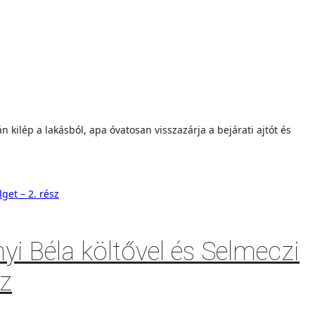
 kilép a lakásból, apa óvatosan visszazárja a bejárati ajtót és
i Béla költővel és Selmeczi
sz