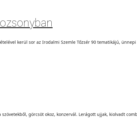
Pozsonyban
ételével kerül sor az Irodalmi Szemle Tőzsér 90 tematikájú, ünne
a szövetekből, görcsöt okoz, konzervál. Lerágott ujjak, kiolvadt co