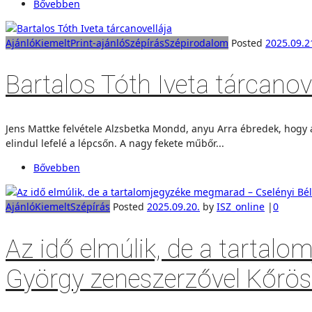
Bővebben
Ajánló
Kiemelt
Print-ajánló
Szépírás
Szépirodalom
Posted
2025.09.2
Bartalos Tóth Iveta tárcanov
Jens Mattke felvétele Alzsbetka Mondd, anyu Arra ébredek, hogy a 
elindul lefelé a lépcsőn. A nagy fekete műbőr...
Bővebben
Ajánló
Kiemelt
Szépírás
Posted
2025.09.20.
by
ISZ_online
|
0
Az idő elmúlik, de a tartal
György zeneszerzővel Kőrössi