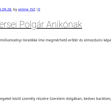
5.09.28.
by
online_ISZ
|
0
versei Polgár Anikónak
gymilliomodnyi töredéke íme megmérhető erőtér és elmozdulni kép
vegeket közlő személy részére Szerelem dolgában, kedves barátom,