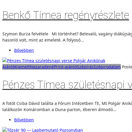
Benkő Tímea regényrészlete
Szymon Burza felvétele Mi történhet? Belevaló, vagány diákújságí
hasonló volt, mint az emeleté. A folyosó...
Bővebben
Ajánló
Kiemelt
Nezaradené
Print-ajánló
Szépírás
Szépirodalom
Post
Pénzes Tímea születésnapi 
A fotót Csiba Dávid találta a Fórum Intézetben TE, MI Polgár Ani
találkozón Komáromban a Duna-parton, éberen álmodó...
Bővebben