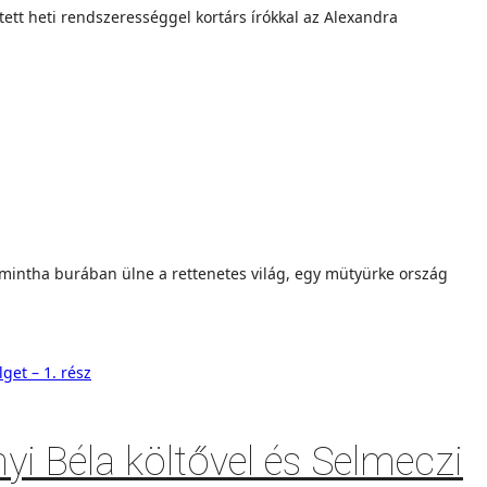
tett heti rendszerességgel kortárs írókkal az Alexandra
 mintha burában ülne a rettenetes világ, egy mütyürke ország
i Béla költővel és Selmeczi