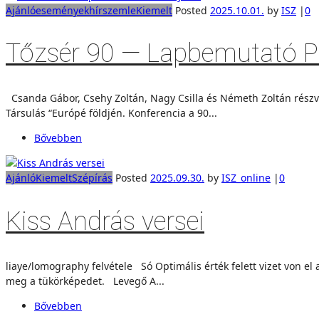
Ajánló
események
hírszemle
Kiemelt
Posted
2025.10.01.
by
ISZ
|
0
Tőzsér 90 — Lapbemutató 
Csanda Gábor, Csehy Zoltán, Nagy Csilla és Németh Zoltán részv
Társulás “Európé földjén. Konferencia a 90...
Bővebben
Ajánló
Kiemelt
Szépírás
Posted
2025.09.30.
by
ISZ_online
|
0
Kiss András versei
liaye/lomography felvétele Só Optimális érték felett vizet von el 
meg a tükörképedet. Levegő A...
Bővebben