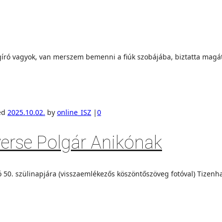
ró vagyok, van merszem bemenni a fiúk szobájába, biztatta magát. 
ed
2025.10.02.
by
online_ISZ
|
0
verse Polgár Anikónak
kó 50. szülinapjára (visszaemlékezős köszöntőszöveg fotóval) Tizenh