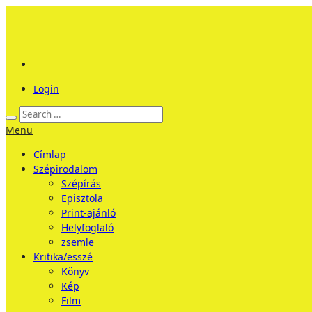
Login
Menu
Címlap
Szépirodalom
Szépírás
Episztola
Print-ajánló
Helyfoglaló
zsemle
Kritika/esszé
Könyv
Kép
Film