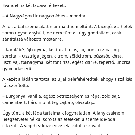
Evangelina két ládával érkezett.
– A Nagyságos Úr nagyon éhes – mondta.
A folt a bal szeme alatt már majdnem eltűnt. A bicegése a hetek
során ugyan enyhült, de nem tűnt el, úgy gondoltam, örök
sántítássá változott mostanra.
– Karalábé, újhagyma, két tucat tojás, só, bors, rozmaring –
sorolta. – Osztriga jégen, citrom, zöldcitrom, búzasör, körte,
liszt, vaj, fokhagyma, két font rizs, egész csirke, tepertő, uborka,
gyomorkeserű…
A kezét a ládán tartotta, az ujjai belefehéredtek, ahogy a szálkás
fát szorította.
– Burgonya, vanília, egész petrezselyem és répa, zöld sajt,
camembert, három pint tej, vajbab, olívaolaj…
Úgy tűnt, a két láda tartalma kifogyhatatlan. A lány csaknem
lélegzetvétel nélkül sorolta az ételeket, a szeme ide-oda
cikázott. A végéhez közeledve lelassította szavait: