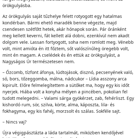
örökgulyásba.
Az örökgulyás saját tűzhelye felett rotyogott egy hatalmas
kondérban. Bármi ehető maradék benne végezte, majd
csendesen szétfőtt hetek, akár hónapok során. Pár óránként
meg kellett keverni, fát kellett alá dobni, ezenkívül nem akadt
dolgom vele. Lassan fortyogott, soha nem romlott meg. Vénebb
volt, mint amióta én itt főztem, sőt valószínűleg öregebb volt,
mint én magam. A cselédek és én ettük az örökgulyást, a
Nagyságos Úr természetesen nem.
– Őzcomb, tízfont áfonya, lúdtojások, disznó, pecsenyének való,
só, bors, tőzeggomba, málna, nádcukor – Lídia asszony arca
kipirult. Előre felmelegítettem a sütőket ma, hogy egy kis időt
nyerjek. Hiába volt a konyha mélyen a pincében, pokolian fel
tudott melegedni. – Valami sárga gyökérzet, zab, fehérliszt. Egy
kishordó rum, sör, szilva, körte, alma, káposzta, lila- és
fokhagyma, egy kis fahéj, morzsolt és szálas. Sokféle sajt.
– Nincs vaj?
Újra végigpásztázta a láda tartalmát, miközben kendőjével