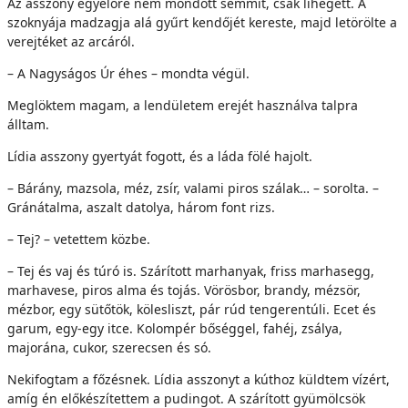
Az asszony egyelőre nem mondott semmit, csak lihegett. A
szoknyája madzagja alá gyűrt kendőjét kereste, majd letörölte a
verejtéket az arcáról.
– A Nagyságos Úr éhes – mondta végül.
Meglöktem magam, a lendületem erejét használva talpra
álltam.
Lídia asszony gyertyát fogott, és a láda fölé hajolt.
– Bárány, mazsola, méz, zsír, valami piros szálak… – sorolta. –
Gránátalma, aszalt datolya, három font rizs.
– Tej? – vetettem közbe.
– Tej és vaj és túró is. Szárított marhanyak, friss marhasegg,
marhavese, piros alma és tojás. Vörösbor, brandy, mézsör,
mézbor, egy sütőtök, kölesliszt, pár rúd tengerentúli. Ecet és
garum, egy-egy itce. Kolompér bőséggel, fahéj, zsálya,
majorána, cukor, szerecsen és só.
Nekifogtam a főzésnek. Lídia asszonyt a kúthoz küldtem vízért,
amíg én előkészítettem a pudingot. A szárított gyümölcsök