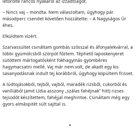
letörölte ráncos nyakáról az izzadtságot.
– Nincs vaj – mondta. Nem válaszoltam, úgyhogy pár
másodperc csendet követően hozzátette: – A Nagyságos Úr
éhes.
Elküldtem vízért.
Szarvassültet csináltam gombás szósszal és áfonyalekvárral, a
többi gyümölcsből szörpöt főztem. Téphető laposkenyeret
sütöttem mártogatósként fokhagymás-gyömbéres
hagymacsatni mellé. Vaj már nem volt, de akadt egy kis
savanyodásnak indult tej korábbról, úgyhogy köpültem frisset.
A lúdtojásokból, tejből, vajból, maradék rizsből, cukorból és
vaníliából (amit Lídia asszony „szálas fahéjnak” hitt) rizses
tejsodót készítettem, fahéjjal meghintve. Csináltam még egy
gyors almáspitét sült sajttal is.
*