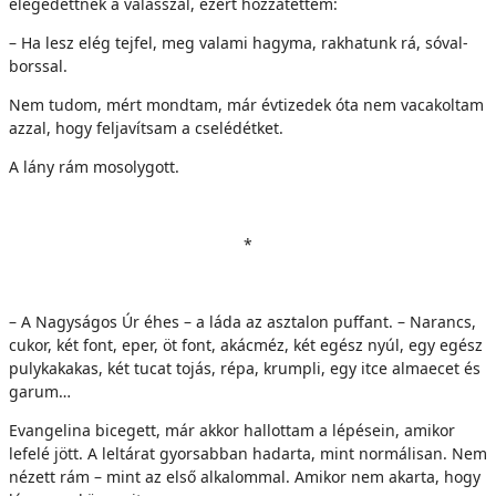
elégedettnek a válasszal, ezért hozzátettem:
– Ha lesz elég tejfel, meg valami hagyma, rakhatunk rá, sóval-
borssal.
Nem tudom, mért mondtam, már évtizedek óta nem vacakoltam
azzal, hogy feljavítsam a cselédétket.
A lány rám mosolygott.
*
– A Nagyságos Úr éhes – a láda az asztalon puffant. – Narancs,
cukor, két font, eper, öt font, akácméz, két egész nyúl, egy egész
pulykakakas, két tucat tojás, répa, krumpli, egy itce almaecet és
garum…
Evangelina bicegett, már akkor hallottam a lépésein, amikor
lefelé jött. A leltárat gyorsabban hadarta, mint normálisan. Nem
nézett rám – mint az első alkalommal. Amikor nem akarta, hogy