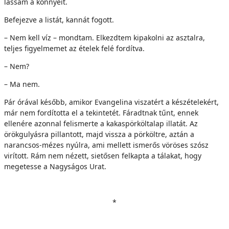
lássam a könnyeit.
Befejezve a listát, kannát fogott.
– Nem kell víz – mondtam. Elkezdtem kipakolni az asztalra,
teljes figyelmemet az ételek felé fordítva.
– Nem?
– Ma nem.
Pár órával később, amikor Evangelina viszatért a készételekért,
már nem fordította el a tekintetét. Fáradtnak tűnt, ennek
ellenére azonnal felismerte a kakaspörköltalap illatát. Az
örökgulyásra pillantott, majd vissza a pörköltre, aztán a
narancsos-mézes nyúlra, ami mellett ismerős vöröses szósz
virított. Rám nem nézett, sietősen felkapta a tálakat, hogy
megetesse a Nagyságos Urat.
*