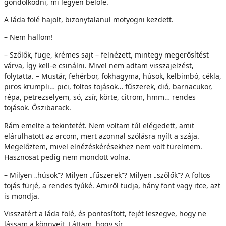
gondolkodni, mi legyen belőle.
A láda fölé hajolt, bizonytalanul motyogni kezdett.
– Nem hallom!
– Szőlők, füge, krémes sajt – felnézett, mintegy megerősítést
várva, így kell-e csinálni. Mivel nem adtam visszajelzést,
folytatta. – Mustár, fehérbor, fokhagyma, húsok, kelbimbó, cékla,
piros krumpli… pici, foltos tojások… fűszerek, dió, barnacukor,
répa, petrezselyem, só, zsír, körte, citrom, hmm… rendes
tojások. Őszibarack.
Rám emelte a tekintetét. Nem voltam túl elégedett, amit
elárulhatott az arcom, mert azonnal szólásra nyílt a szája.
Megelőztem, mivel elnézéskérésekhez nem volt türelmem.
Hasznosat pedig nem mondott volna.
– Milyen „húsok”? Milyen „fűszerek”? Milyen „szőlők”? A foltos
tojás fürjé, a rendes tyúké. Amiről tudja, hány font vagy itce, azt
is mondja.
Visszatért a láda fölé, és pontosított, fejét leszegve, hogy ne
lássam a könnyeit. Láttam, hogy sír.