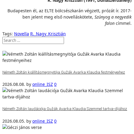
R. Nagy Krisztián (1991, Dunaszerdahely)
Budapesten él, az ELTE bölcsészkarán végzett, prózát ír. 2017-
ben jelent meg első novelláskötete,
Szúnyog a negyedik
falon
címmel.
Tags:
Novella
R._Nagy_Krisztián
Németh Zoltán kiállításmegnyitója Gužák Avarka Klaudia festményeihez
2026.08.08.
by
online_ISZ
0
Németh Zoltán laudációja Gužák Avarka Klaudia Szemmel tartva-díjához
2026.08.05.
by
online_ISZ
0