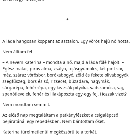
*
A láda hangosan koppant az asztalon. Egy vörös hajú nő hozta.
Nem álltam fel.
– A nevem Katerina – mondta a nő, majd a láda fölé hajolt. –
Egész malac, piros alma, zsálya, tojásgyümölcs, két pint sör,
méz, száraz vörösbor, borókabogyó, zöld és fekete olívabogyók,
szegfűszeg, bors és só, rizsecet, búzadara, hagymák,
sárgarépa, fehérrépa, egy kis zsák pityóka, vadszamóca, vaj,
spenótlevelek, fehér és lilakáposzta egy-egy fej. Hozzak vizet?
Nem mondtam semmit.
Az előző nap megtaláltam a patkányfészket a csigalépcső
bejáratánál egy repedésben. Nem bántottam őket.
Katerina türelmetlenül megköszörülte a torkát.