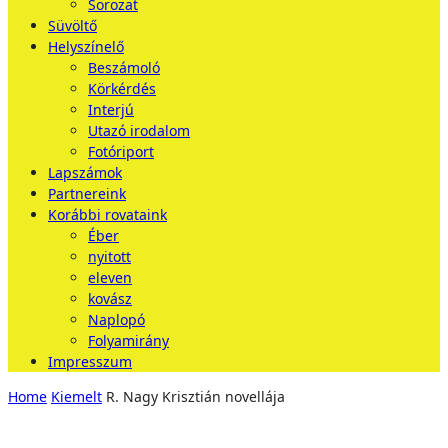
Sorozat
Süvöltő
Helyszínelő
Beszámoló
Körkérdés
Interjú
Utazó irodalom
Fotóriport
Lapszámok
Partnereink
Korábbi rovataink
Éber
nyitott
eleven
kovász
Naplopó
Folyamirány
Impresszum
Home
Kiemelt
R. Nagy Krisztián novellája