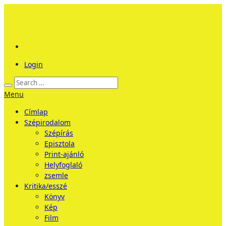
Login
Menu
Címlap
Szépirodalom
Szépírás
Episztola
Print-ajánló
Helyfoglaló
zsemle
Kritika/esszé
Könyv
Kép
Film