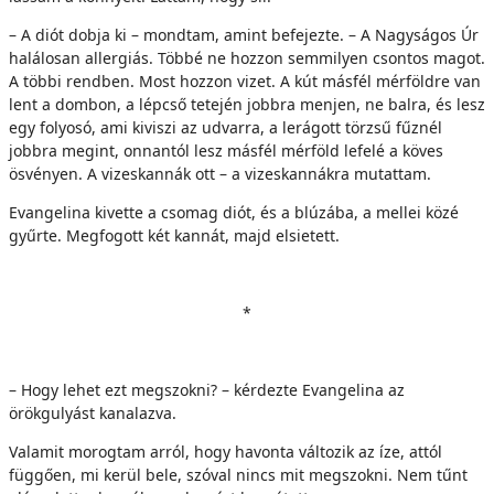
– A diót dobja ki – mondtam, amint befejezte. – A Nagyságos Úr
halálosan allergiás. Többé ne hozzon semmilyen csontos magot.
A többi rendben. Most hozzon vizet. A kút másfél mérföldre van
lent a dombon, a lépcső tetején jobbra menjen, ne balra, és lesz
egy folyosó, ami kiviszi az udvarra, a lerágott törzsű fűznél
jobbra megint, onnantól lesz másfél mérföld lefelé a köves
ösvényen. A vizeskannák ott – a vizeskannákra mutattam.
Evangelina kivette a csomag diót, és a blúzába, a mellei közé
gyűrte. Megfogott két kannát, majd elsietett.
*
– Hogy lehet ezt megszokni? – kérdezte Evangelina az
örökgulyást kanalazva.
Valamit morogtam arról, hogy havonta változik az íze, attól
függően, mi kerül bele, szóval nincs mit megszokni. Nem tűnt