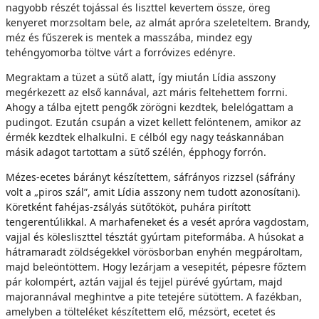
nagyobb részét tojással és liszttel kevertem össze, öreg
kenyeret morzsoltam bele, az almát apróra szeleteltem. Brandy,
méz és fűszerek is mentek a masszába, mindez egy
tehéngyomorba töltve várt a forróvizes edényre.
Megraktam a tüzet a sütő alatt, így miután Lídia asszony
megérkezett az első kannával, azt máris feltehettem forrni.
Ahogy a tálba ejtett pengők zörögni kezdtek, belelógattam a
pudingot. Ezután csupán a vizet kellett felöntenem, amikor az
érmék kezdtek elhalkulni. E célból egy nagy teáskannában
másik adagot tartottam a sütő szélén, épphogy forrón.
Mézes-ecetes bárányt készítettem, sáfrányos rizzsel (sáfrány
volt a „piros szál”, amit Lídia asszony nem tudott azonosítani).
Köretként fahéjas-zsályás sütőtököt, puhára pirított
tengerentúlikkal. A marhafeneket és a vesét apróra vagdostam,
vajjal és kölesliszttel tésztát gyúrtam piteformába. A húsokat a
hátramaradt zöldségekkel vörösborban enyhén megpároltam,
majd beleöntöttem. Hogy lezárjam a vesepitét, pépesre főztem
pár kolompért, aztán vajjal és tejjel pürévé gyúrtam, majd
majorannával meghintve a pite tetejére sütöttem. A fazékban,
amelyben a tölteléket készítettem elő, mézsört, ecetet és