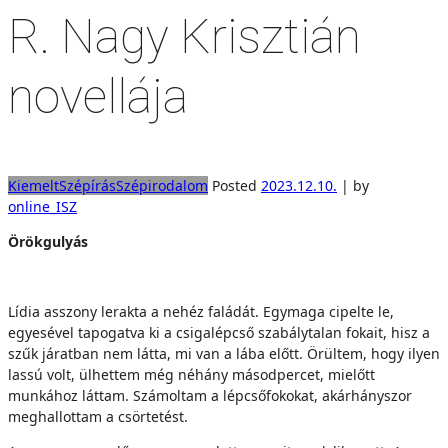
R. Nagy Krisztián
novellája
Kiemelt
Szépírás
Szépirodalom
Posted
2023.12.10.
|
by
online_ISZ
Örökgulyás
Lídia asszony lerakta a nehéz faládát. Egymaga cipelte le,
egyesével tapogatva ki a csigalépcső szabálytalan fokait, hisz a
szűk járatban nem látta, mi van a lába előtt. Örültem, hogy ilyen
lassú volt, ülhettem még néhány másodpercet, mielőtt
munkához láttam. Számoltam a lépcsőfokokat, akárhányszor
meghallottam a csörtetést.