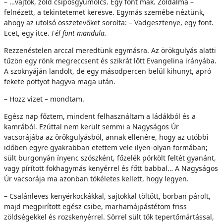
– …vajtök, zöld csípősgyümölcs. Egy font mák. Zöldalma –
felnézett, a tekintetemet keresve. Egymás szemébe néztünk,
ahogy az utolsó összetevőket sorolta: – Vadgesztenye, egy font.
Ecet, egy itce.
Fél font mandula.
Rezzenéstelen arccal meredtünk egymásra. Az örökgulyás alatti
tűzön egy rönk megreccsent és szikrát lőtt Evangelina irányába.
A szoknyáján landolt, de egy másodpercen belül kihunyt, apró
fekete pöttyöt hagyva maga után.
– Hozz vizet – mondtam.
Egész nap főztem, mindent felhasználtam a ládákból és a
kamrából. Ezúttal nem került semmi a Nagyságos Úr
vacsorájába az örökgulyásból, annak ellenére, hogy az utóbbi
időben egyre gyakrabban etettem vele ilyen-olyan formában;
sült burgonyán ínyenc szószként, főzelék pörkölt feltét gyanánt,
vagy pírított fokhagymás kenyérrel és főtt babbal… A Nagyságos
Úr vacsorája ma azonban tökéletes kellett, hogy legyen.
– Csalánleves kenyérkockákkal, sajtokkal töltött, borban párolt,
majd megpirított egész csibe, marhamájpástétom friss
zöldségekkel és rozskenyérrel. Sörrel sült tök tepertőmártással,