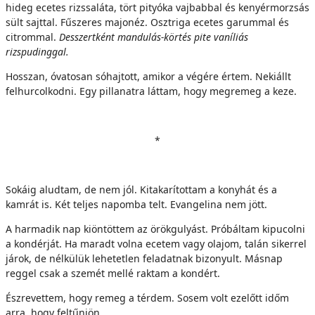
hideg ecetes rizssaláta, tört pityóka vajbabbal és kenyérmorzsás
sült sajttal. Fűszeres majonéz. Osztriga ecetes garummal és
citrommal.
Desszertként mandulás-körtés pite vaníliás
rizspudinggal.
Hosszan, óvatosan sóhajtott, amikor a végére értem. Nekiállt
felhurcolkodni. Egy pillanatra láttam, hogy megremeg a keze.
*
Sokáig aludtam, de nem jól. Kitakarítottam a konyhát és a
kamrát is. Két teljes napomba telt. Evangelina nem jött.
A harmadik nap kiöntöttem az örökgulyást. Próbáltam kipucolni
a kondérját. Ha maradt volna ecetem vagy olajom, talán sikerrel
járok, de nélkülük lehetetlen feladatnak bizonyult. Másnap
reggel csak a szemét mellé raktam a kondért.
Észrevettem, hogy remeg a térdem. Sosem volt ezelőtt időm
arra, hogy feltűnjön.