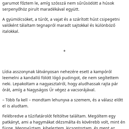
garumot főztem le, amíg szósszá nem sűrűsödött a húsok
serpenyőhöz pirult maradékával együtt.
A gyümölcsöket, a túrót, a vajat és a szárított húst csipegetni
valóként tálaltam tegnapról maradt sajtokkal és különböző
italokkal.
*
Lídia asszonynak látványosan nehezére esett a kampóról
leemelni a kandalló fölött lógó pudingot, de nem segítettem
neki. Lepakoltam a nagyasztalról, hogy aludhassak rajta pár
órát, amíg a Nagyságos Úr végez a vacsorájával.
– Több fa kell – mondtam lehunyva a szemem, és a válasz előtt
el is aludtam.
Felébredve a tűzifatárolót feltöltve találtam. Megöltem egy
patkányt, ami a hagymákat dézsmálta és kövérebb volt, mint én
fürge. Megnyúztam, kibeleztem, kicsontoztam, és ment az