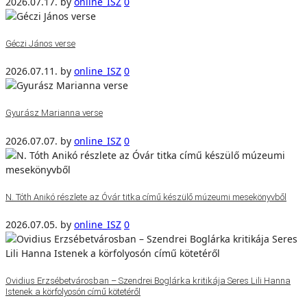
2026.07.17.
by
online_ISZ
0
Géczi János verse
2026.07.11.
by
online_ISZ
0
Gyurász Marianna verse
2026.07.07.
by
online_ISZ
0
N. Tóth Anikó részlete az Óvár titka című készülő múzeumi mesekönyvből
2026.07.05.
by
online_ISZ
0
Ovidius Erzsébetvárosban – Szendrei Boglárka kritikája Seres Lili Hanna
Istenek a körfolyosón című kötetéről