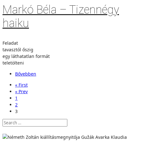
Markó Béla – Tizennégy
haiku
Feladat
tavasztól őszig
egy láthatatlan formát
teletölteni
Bővebben
« First
« Prev
1
2
3