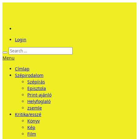
Login
Menu
Címlap
Szépirodalom
Szépírás
Episztola
Print-ajánló
Helyfoglaló
zsemle
Kritika/esszé
Könyv
Kép
Film