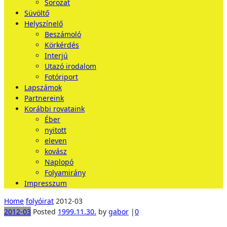
Sorozat
Süvöltő
Helyszínelő
Beszámoló
Körkérdés
Interjú
Utazó irodalom
Fotóriport
Lapszámok
Partnereink
Korábbi rovataink
Éber
nyitott
eleven
kovász
Naplopó
Folyamirány
Impresszum
Home
folyóirat
2012-03
2012-03
Posted
1999.11.30.
by
gabor
|
0