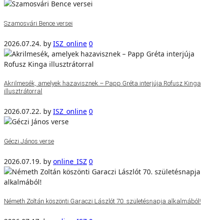
Szamosvári Bence versei
2026.07.24.
by
ISZ_online
0
Akrilmesék, amelyek hazavisznek – Papp Gréta interjúja Rofusz Kinga
illusztrátorral
2026.07.22.
by
ISZ_online
0
Géczi János verse
2026.07.19.
by
online_ISZ
0
Németh Zoltán köszönti Garaczi Lászlót 70. születésnapja alkalmából!