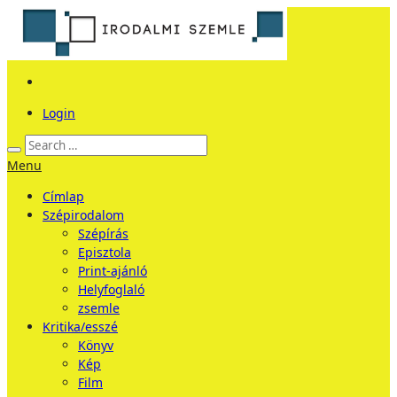
Login
Menu
Címlap
Szépirodalom
Szépírás
Episztola
Print-ajánló
Helyfoglaló
zsemle
Kritika/esszé
Könyv
Kép
Film