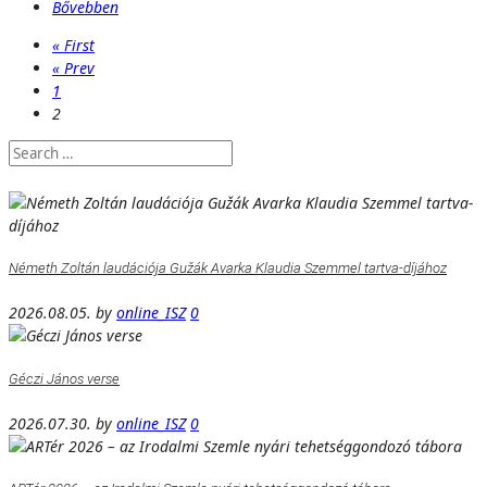
Bővebben
« First
« Prev
1
2
Németh Zoltán laudációja Gužák Avarka Klaudia Szemmel tartva-díjához
2026.08.05.
by
online_ISZ
0
Géczi János verse
2026.07.30.
by
online_ISZ
0