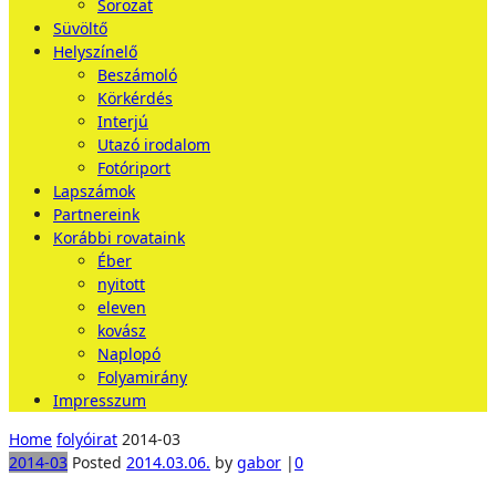
Sorozat
Süvöltő
Helyszínelő
Beszámoló
Körkérdés
Interjú
Utazó irodalom
Fotóriport
Lapszámok
Partnereink
Korábbi rovataink
Éber
nyitott
eleven
kovász
Naplopó
Folyamirány
Impresszum
Home
folyóirat
2014-03
2014-03
Posted
2014.03.06.
by
gabor
|
0