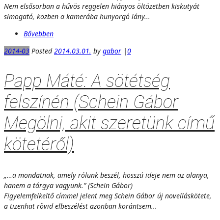
Nem elsősorban a hűvös reggelen hiányos öltözetben kiskutyát
simogató, közben a kamerába hunyorgó lány...
Bővebben
2014-03
Posted
2014.03.01.
by
gabor
|
0
Papp Máté: A sötétség
felszínén (Schein Gábor
Megölni, akit szeretünk című
kötetéről)
„…a mondatnak, amely rólunk beszél, hosszú ideje nem az alanya,
hanem a tárgya vagyunk.” (Schein Gábor)
Figyelemfelkeltő címmel jelent meg Schein Gábor új novelláskötete,
a tizenhat rövid elbeszélést azonban korántsem...