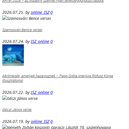
ARTér 2026 – az Irodalmi Szemle nyári tehetséggondozó tábora
2026.07.25.
by
online_ISZ
0
Szamosvári Bence versei
2026.07.24.
by
ISZ_online
0
Akrilmesék, amelyek hazavisznek – Papp Gréta interjúja Rofusz Kinga
illusztrátorral
2026.07.22.
by
ISZ_online
0
Géczi János verse
2026.07.19.
by
online_ISZ
0