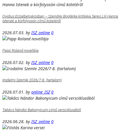
Ovidius Erzsébetvárosban – Szendrei Boglárka kritikája Seres Lili Hanna
Istenek a körfolyosón című kötetéről
2026.07.03.
by
ISZ_online
0
Papp Roland novellája
2026.07.02.
by
ISZ_online
0
Irodalmi Szemle 2026/7-8. (tartalom)
2026.07.01.
by
online_ISZ
0
Takács Nándor Bakonyicum című versciklusából
2026.06.28.
by
ISZ_online
0