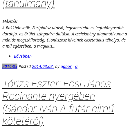
(tanulmány)
MÁNIÁK
A Bakkhánsnők, Euripidész utolsó, legismertebb és legtalányosabb
darabja, az őrület színpadra állítása. A cselekmény alapmotívuma a
mániás megszállottság, Dionüszosz híveinek eksztatikus tébolya, de
a mű egészében, a tragikus...
Bővebben
2014-03
Posted
2014.03.03.
by
gabor
|
0
Tórizs Eszter: Eösi János
Rocinante nyergében
(Sándor Iván A futár című
kötetéről)