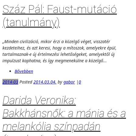
Száz Pál: Faust-mutáció
(tanulmány)
„Minden civilizáció, mikor érzi a közelgő véget, visszatér
kezdeteihez, és azt keresi, hogy a mítoszok, amelyekre épül,
tartalmaznak-e új értelmezési lehetőségeket, amelyektől új
impulzust kaphatna, és így megmenekülne a közelgő...
Bővebben
2014-03
Posted
2014.03.04.
by
gabor
|
0
Darida Veronika:
Bakkhánsnők: a mánia és a
melankólia színpadán