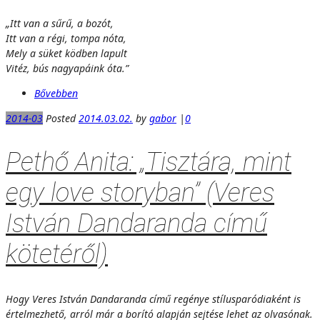
„Itt van a sűrű, a bozót,
Itt van a régi, tompa nóta,
Mely a süket ködben lapult
Vitéz, bús nagyapáink óta.”
Bővebben
2014-03
Posted
2014.03.02.
by
gabor
|
0
Pethő Anita: „Tisztára, mint
egy love storyban” (Veres
István Dandaranda című
kötetéről)
Hogy Veres István Dandaranda című regénye stílusparódiaként is
értelmezhető, arról már a borító alapján sejtése lehet az olvasónak.