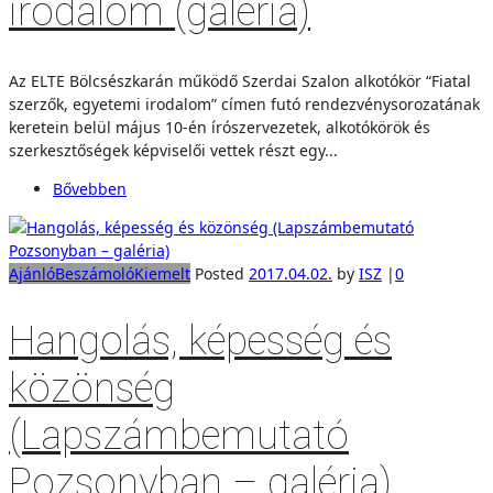
irodalom (galéria)
Az ELTE Bölcsészkarán működő Szerdai Szalon alkotókör “Fiatal
szerzők, egyetemi irodalom” címen futó rendezvénysorozatának
keretein belül május 10-én írószervezetek, alkotókörök és
szerkesztőségek képviselői vettek részt egy...
Bővebben
Ajánló
Beszámoló
Kiemelt
Posted
2017.04.02.
by
ISZ
|
0
Hangolás, képesség és
közönség
(Lapszámbemutató
Pozsonyban – galéria)