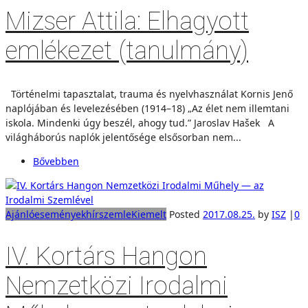
Mizser Attila: Elhagyott
emlékezet (tanulmány)
Történelmi tapasztalat, trauma és nyelvhasználat Kornis Jenő
naplójában és levelezésében (1914–18) „Az élet nem illemtani
iskola. Mindenki úgy beszél, ahogy tud.” Jaroslav Hašek A
világháborús naplók jelentősége elsősorban nem...
Bővebben
Ajánló
események
hírszemle
Kiemelt
Posted
2017.08.25.
by
ISZ
|
0
IV. Kortárs Hangon
Nemzetközi Irodalmi