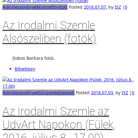
Ajánló
események
Kiemelt
nyitott
Posted
2016.07.07.
by
ISZ
|
0
Az Irodalmi Szemle
Alsószeliben (fotók)
Dobos Barbara fotói.
Bővebben
Ajánló
események
hírszemle
Kiemelt
Posted
2016.07.03.
by
ISZ
|
0
Az Irodalmi Szemle az
UdvArt Napokon (Fülek,