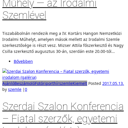
Műhely — az Irodalmi
Szemlével
Tiszabábolnán rendezik meg a IV. Kortárs Hangon Nemzetközi
Irodalmi Műhelyt, amelyen mások mellett az Irodalmi Szemle
szerkesztősége is részt vesz. Mizser Attila főszerkesztő és Nagy
Csilla szerkesztő augusztus 30-án, szerdán este 20.00-tól...
Bővebben
Ajánló
Beszámoló
Fotóriport
hírszemle
Kiemelt
Posted
2017.05.13.
by
szemle
|
0
Szerdai Szalon Konferencia
– Fiatal szerzők, egyetemi