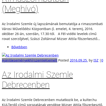
(Meghívó)
Az Irodalmi Szemle új lapszámának bemutatója a rimaszombati
Városi Művelődési Központban (I. emelet, 4. terem), 2016.
október 26-án, szerdán, 17.30-tól. A Fél-vidéki levelek című
rovat szerzőjével, Szászi Zoltánnal Mizser Attila főszerkesztő...
Bővebben
Ajánló
események
hírszemle
Kiemelt
Posted
2016.09.25.
by
ISZ
|
0
Az Irodalmi Szemle
Debrecenben
Az Irodalmi Szemle Debrecenben mutatkozik be, a kulter.hu
KULTerdő című sorozatának vendége Mizser Attila főszerkesztő,