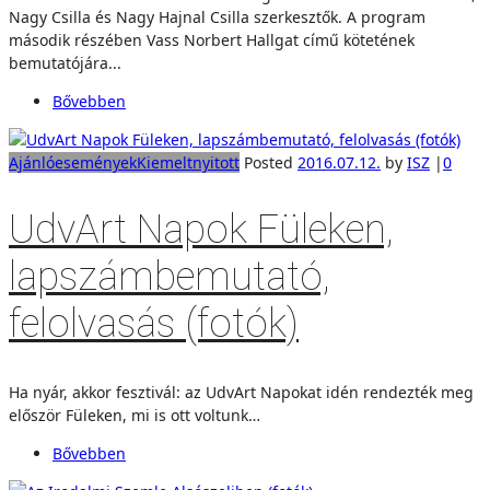
Nagy Csilla és Nagy Hajnal Csilla szerkesztők. A program
második részében Vass Norbert Hallgat című kötetének
bemutatójára...
Bővebben
Ajánló
események
Kiemelt
nyitott
Posted
2016.07.12.
by
ISZ
|
0
UdvArt Napok Füleken,
lapszámbemutató,
felolvasás (fotók)
Ha nyár, akkor fesztivál: az UdvArt Napokat idén rendezték meg
először Füleken, mi is ott voltunk…
Bővebben