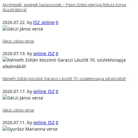
Akrilmesék, amelyek hazavisznek – Papp Gréta interjúja Rofusz Kinga
illusztrátorral
2026.07.22.
by
ISZ_online
0
Géczi János verse
2026.07.19.
by
online_ISZ
0
Németh Zoltán köszönti Garaczi Lászlót 70. születésnapja alkalmából!
2026.07.17.
by
online_ISZ
0
Géczi János verse
2026.07.11.
by
online_ISZ
0