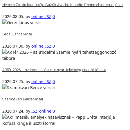
Németh Zoltán laudációja Gužák Avarka Klaudia Szemmel tartva-díjához
2026.08.05.
by
online_ISZ
0
Géczi János verse
2026.07.30.
by
online_ISZ
0
ARTér 2026 – az Irodalmi Szemle nyári tehetséggondozó tábora
2026.07.25.
by
online_ISZ
0
Szamosvári Bence versei
2026.07.24.
by
ISZ_online
0