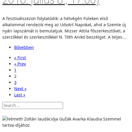
2016. július 8., 17.00)
A fesztiválszezon folytatódik: a hétvégén Füleken első
alkalommal rendezik meg az UdvArt Napokat, ahol a Szemle új
nyári lapszámát is bemutatjuk. Mizser Attila főszerkesztővel, a
szerzőkkel és szerkesztőkkel N. Tóth Anikó beszélget. A teljes...
Bővebben
« First
« Prev
1
2
3
Next »
Last »