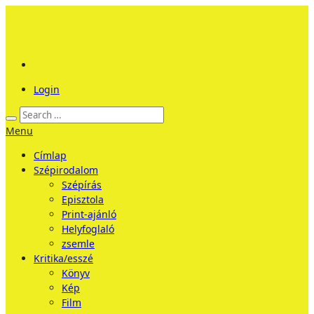
Login
Menu
Címlap
Szépirodalom
Szépírás
Episztola
Print-ajánló
Helyfoglaló
zsemle
Kritika/esszé
Könyv
Kép
Film