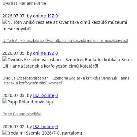
Gyurász Marianna verse
2026.07.07.
by
online_ISZ
0
N. Tóth Anikó részlete az Óvár titka című készülő múzeumi mesekönyvből
2026.07.05.
by
online_ISZ
0
Ovidius Erzsébetvárosban – Szendrei Boglárka kritikája Seres Lili Hanna
Istenek a körfolyosón című kötetéről
2026.07.03.
by
ISZ_online
0
Papp Roland novellája
2026.07.02.
by
ISZ_online
0