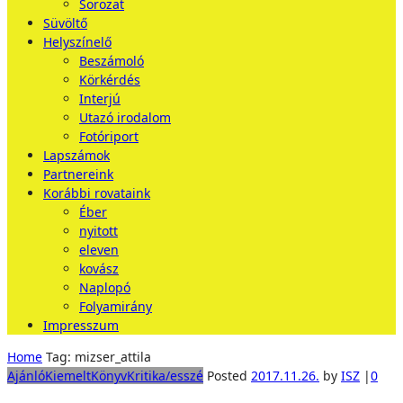
Sorozat
Süvöltő
Helyszínelő
Beszámoló
Körkérdés
Interjú
Utazó irodalom
Fotóriport
Lapszámok
Partnereink
Korábbi rovataink
Éber
nyitott
eleven
kovász
Naplopó
Folyamirány
Impresszum
Home
Tag: mizser_attila
Ajánló
Kiemelt
Könyv
Kritika/esszé
Posted
2017.11.26.
by
ISZ
|
0