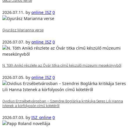
Géczi János verse
2026.07.11.
by
online_ISZ
0
Gyurász Marianna verse
2026.07.07.
by
online_ISZ
0
N. Tóth Anikó részlete az Óvár titka című készülő múzeumi mesekönyvből
2026.07.05.
by
online_ISZ
0
Ovidius Erzsébetvárosban – Szendrei Boglárka kritikája Seres Lili Hanna
Istenek a körfolyosón című kötetéről
2026.07.03.
by
ISZ_online
0