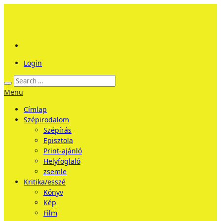
Login
Menu
Címlap
Szépirodalom
Szépírás
Episztola
Print-ajánló
Helyfoglaló
zsemle
Kritika/esszé
Könyv
Kép
Film