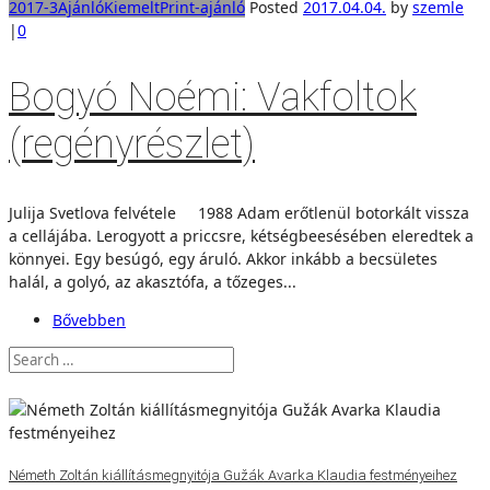
2017-3
Ajánló
Kiemelt
Print-ajánló
Posted
2017.04.04.
by
szemle
|
0
Bogyó Noémi: Vakfoltok
(regényrészlet)
Julija Svetlova felvétele 1988 Adam erőtlenül botorkált vissza
a cellájába. Lerogyott a priccsre, kétségbeesésében eleredtek a
könnyei. Egy besúgó, egy áruló. Akkor inkább a becsületes
halál, a golyó, az akasztófa, a tőzeges...
Bővebben
Németh Zoltán kiállításmegnyitója Gužák Avarka Klaudia festményeihez