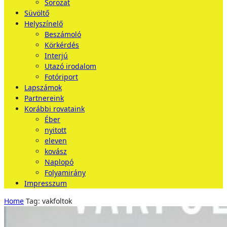
Sorozat
Süvöltő
Helyszínelő
Beszámoló
Körkérdés
Interjú
Utazó irodalom
Fotóriport
Lapszámok
Partnereink
Korábbi rovataink
Éber
nyitott
eleven
kovász
Naplopó
Folyamirány
Impresszum
Home
Tag: vakfoltok