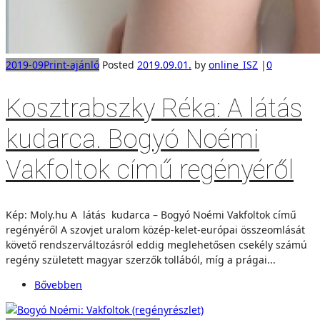
2019-09
Print-ajánló
Posted
2019.09.01.
by
online_ISZ
|
0
Kosztrabszky Réka: A látás
kudarca. Bogyó Noémi
Vakfoltok című regényéről
Kép: Moly.hu A látás kudarca – Bogyó Noémi Vakfoltok című
regényéről A szovjet uralom közép-kelet-európai összeomlását
követő rendszerváltozásról eddig meglehetősen csekély számú
regény született magyar szerzők tollából, míg a prágai...
Bővebben