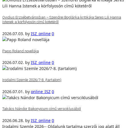
Ovidius Erzsébetvárosban – Szendrei Boglárka kritikája Seres Lili Hanna
Istenek a körfolyosón című kötetéről
2026.07.03.
by
ISZ_online
0
Papp Roland novellája
2026.07.02.
by
ISZ_online
0
Irodalmi Szemle 2026/7-8. (tartalom)
2026.07.01.
by
online_ISZ
0
Takács Nándor Bakonyicum című versciklusából
2026.06.28.
by
ISZ_online
0
Irodalmi Szemle 2026-- Oldalunk tartalma szerzői jog alatt áll