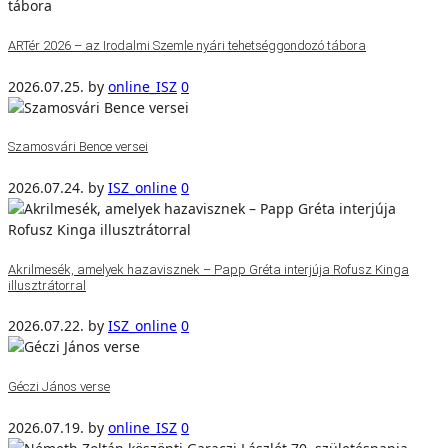
ARTér 2026 – az Irodalmi Szemle nyári tehetséggondozó tábora
2026.07.25.
by
online_ISZ
0
Szamosvári Bence versei
2026.07.24.
by
ISZ_online
0
Akrilmesék, amelyek hazavisznek – Papp Gréta interjúja Rofusz Kinga
illusztrátorral
2026.07.22.
by
ISZ_online
0
Géczi János verse
2026.07.19.
by
online_ISZ
0