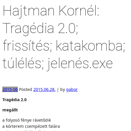
Hajtman Kornél:
Tragédia 2.0;
frissítés; katakomba;
túlélés; jelenés.exe
2015-06
Posted
2015.06.28.
|
by
gabor
Tragédia 2.0
megállt
a folyosó fénye rávetődik
a kórterem csempézett falára