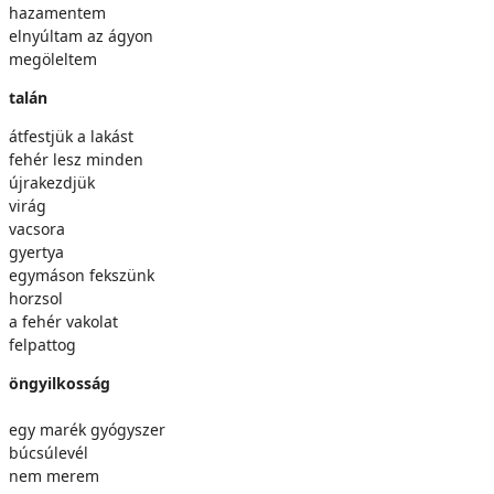
hazamentem
elnyúltam az ágyon
megöleltem
talán
átfestjük a lakást
fehér lesz minden
újrakezdjük
virág
vacsora
gyertya
egymáson fekszünk
horzsol
a fehér vakolat
felpattog
öngyilkosság
egy marék gyógyszer
búcsúlevél
nem merem