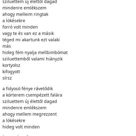
sziluettem új élettől dagad
mindenre emlékszem
ahogy melleim ringtak
a lökésekre
forró volt minden
vagy te és van ez a másik
téged mi akartunk ezt valaki
más
hideg fém nyalja mellbimbómat
sziluettemből valami hiányzik
kortyolsz
kifogyott
sírsz
a folyosó fénye rávetődik
a kórterem csempézett falára
sziluettem új élettől dagad
mindenre emlékszem
ahogy mellem megrezzent
a lökésekre
hideg volt minden