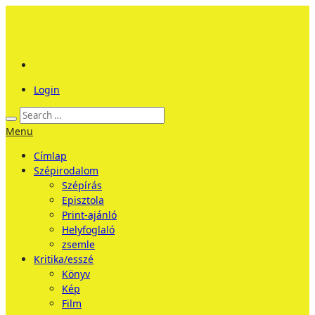
Login
Menu
Címlap
Szépirodalom
Szépírás
Episztola
Print-ajánló
Helyfoglaló
zsemle
Kritika/esszé
Könyv
Kép
Film