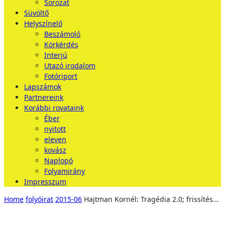
Sorozat
Süvöltő
Helyszínelő
Beszámoló
Körkérdés
Interjú
Utazó irodalom
Fotóriport
Lapszámok
Partnereink
Korábbi rovataink
Éber
nyitott
eleven
kovász
Naplopó
Folyamirány
Impresszum
Home
folyóirat
2015-06
Hajtman Kornél: Tragédia 2.0; frissítés...