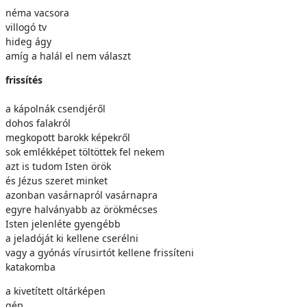
néma vacsora
villogó tv
hideg ágy
amíg a halál el nem választ
frissítés
a kápolnák csendjéről
dohos falakról
megkopott barokk képekről
sok emlékképet töltöttek fel nekem
azt is tudom Isten örök
és Jézus szeret minket
azonban vasárnapról vasárnapra
egyre halványabb az örökmécses
Isten jelenléte gyengébb
a jeladóját ki kellene cserélni
vagy a gyónás vírusirtót kellene frissíteni
katakomba
a kivetített oltárképen
gép