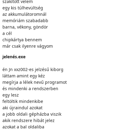
szakított velem
egy kis túlhevültség
az akkumulátoromnál
memóriám szabadabb
barna, vékony, göndör
a cél
chipkártya bennem
már csak ilyenre vágyom
jelenés.exe
én Jn xxz002-es jelzésű kiborg
láttam amint egy kéz
megírja a lélek nevű programot
és mindenki a rendszerben
egy lesz
feltöltik mindenkibe
aki újraindul azokat
a jobb oldali gépházba viszik
akik rendszere hibát jelez
azokat a bal oldaliba