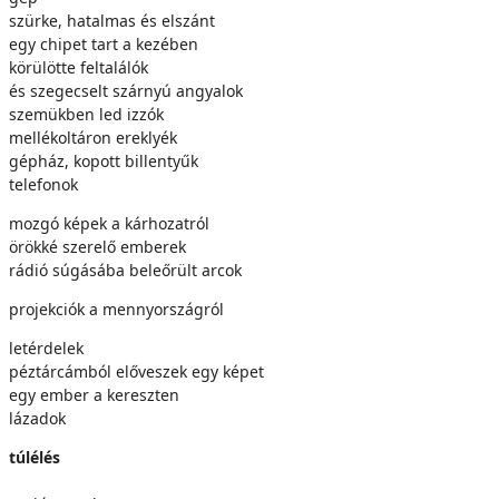
szürke, hatalmas és elszánt
egy chipet tart a kezében
körülötte feltalálók
és szegecselt szárnyú angyalok
szemükben led izzók
mellékoltáron ereklyék
gépház, kopott billentyűk
telefonok
mozgó képek a kárhozatról
örökké szerelő emberek
rádió súgásába beleőrült arcok
projekciók a mennyországról
letérdelek
péztárcámból előveszek egy képet
egy ember a kereszten
lázadok
túlélés