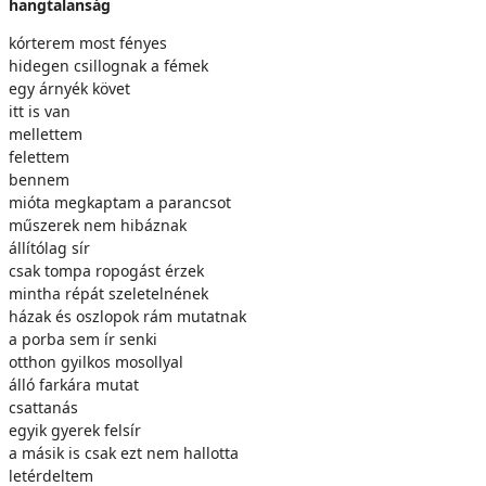
hangtalanság
kórterem most fényes
hidegen csillognak a fémek
egy árnyék követ
itt is van
mellettem
felettem
bennem
mióta megkaptam a parancsot
műszerek nem hibáznak
állítólag sír
csak tompa ropogást érzek
mintha répát szeletelnének
házak és oszlopok rám mutatnak
a porba sem ír senki
otthon gyilkos mosollyal
álló farkára mutat
csattanás
egyik gyerek felsír
a másik is csak ezt nem hallotta
letérdeltem