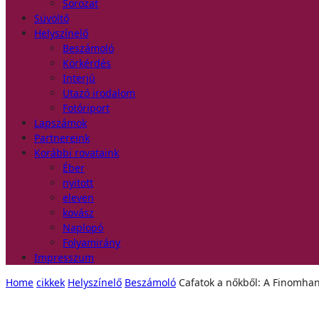
Sorozat
Süvöltő
Helyszínelő
Beszámoló
Körkérdés
Interjú
Utazó irodalom
Fotóriport
Lapszámok
Partnereink
Korábbi rovataink
Éber
nyitott
eleven
kovász
Naplopó
Folyamirány
Impresszum
Home
cikkek
Helyszínelő
Beszámoló
Cafatok a nőkből: A Finomhan