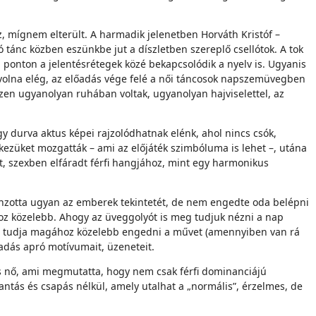
öz, mígnem elterült. A harmadik jelenetben Horváth Kristóf –
ló tánc közben eszünkbe jut a díszletben szereplő csellótok. A tok
 a ponton a jelentésrétegek közé bekapcsolódik a nyelv is. Ugyanis
 volna elég, az előadás vége felé a női táncosok napszemüvegben
szen ugyanolyan ruhában voltak, ugyanolyan hajviselettel, az
 durva aktus képei rajzolódhatnak elénk, ahol nincs csók,
a kezüket mozgatták – ami az előjáték szimbóluma is lehet –, utána
lt, szexben elfáradt férfi hangjához, mint egy harmonikus
vonzotta ugyan az emberek tekintetét, de nem engedte oda belépni
z közelebb. Ahogy az üveggolyót is meg tudjuk nézni a nap
ben tudja magához közelebb engedni a művet (amennyiben van rá
őadás apró motívumait, üzeneteit.
és nő, ami megmutatta, hogy nem csak férfi dominanciájú
antás és csapás nélkül, amely utalhat a „normális”, érzelmes, de