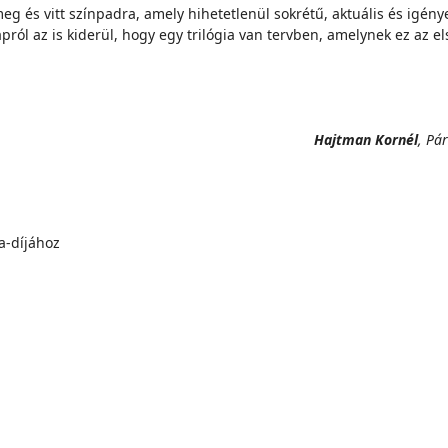
g és vitt színpadra, amely hihetetlenül sokrétű, aktuális és igén
ról az is kiderül, hogy egy trilógia van tervben, amelynek ez az e
Hajtman Kornél
, Pá