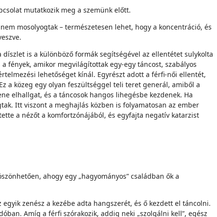
apcsolat mutatkozik meg a szemünk előtt.
ha nem mosolyogtak – természetesen lehet, hogy a koncentráció, és
veszve.
díszlet is a különböző formák segítségével az ellentétet sulykolta
á a fények, amikor megvilágítottak egy-egy táncost, szabályos
telmezési lehetőséget kínál. Egyrészt adott a férfi-női ellentét,
 Ez a közeg egy olyan feszültséggel teli teret generál, amiből a
 zene elhallgat, és a táncosok hangos lihegésbe kezdenek. Ha
tak. Itt viszont a meghajlás közben is folyamatosan az ember
ette a nézőt a komfortzónájából, és egyfajta negatív katarzist
 köszönhetően, ahogy egy „hagyományos” családban ők a
gyik zenész a kezébe adta hangszerét, és ő kezdett el táncolni.
dóban. Amíg a férfi szórakozik, addig neki „szolgálni kell”, egész