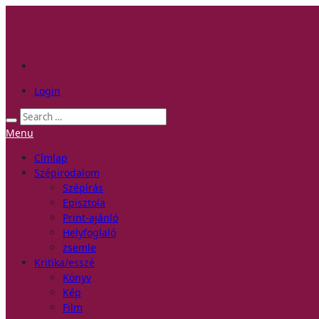
Login
Menu
Címlap
Szépirodalom
Szépírás
Episztola
Print-ajánló
Helyfoglaló
zsemle
Kritika/esszé
Könyv
Kép
Film