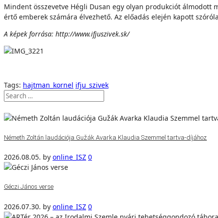
Mindent összevetve Hégli Dusan egy olyan produkciót álmodott me
értő emberek számára élvezhető. Az előadás elején kapott szórólap
A képek forrása: http://www.ifjuszivek.sk/
Tags:
hajtman_kornel
ifju_szivek
Németh Zoltán laudációja Gužák Avarka Klaudia Szemmel tartva-díjához
2026.08.05.
by
online_ISZ
0
Géczi János verse
2026.07.30.
by
online_ISZ
0