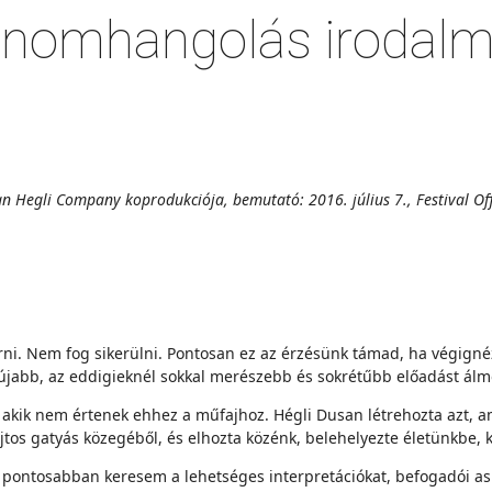
Finomhangolás irodalmi
san Hegli Company koprodukciója, bemutató: 2016. július 7., Festival Of
rni. Nem fog sikerülni. Pontosan ez az érzésünk támad, ha végigné
újabb, az eddigieknél sokkal merészebb és sokrétűbb előadást álmo
, akik nem értenek ehhez a műfajhoz. Hégli Dusan létrehozta azt, 
jtos gatyás közegéből, és elhozta közénk, belehelyezte életünkbe, 
pontosabban keresem a lehetséges interpretációkat, befogadói as