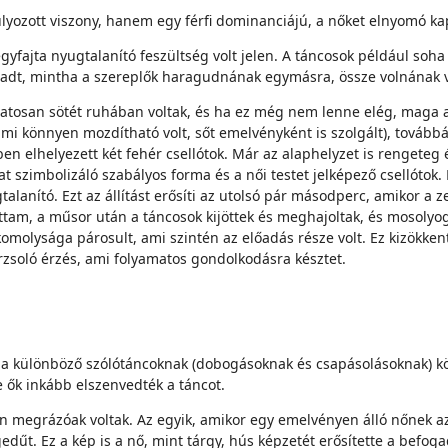
súlyozott viszony, hanem egy férfi dominanciájú, a nőket elnyomó k
egyfajta nyugtalanító feszültség volt jelen. A táncosok például so
ámadt, mintha a szereplők haragudnának egymásra, össze volnának 
amatosan sötét ruhában voltak, és ha ez még nem lenne elég, maga a 
ami könnyen mozdítható volt, sőt emelvényként is szolgált), tovább
n elhelyezett két fehér csellótok. Már az alaphelyzet is rengeteg ér
at szimbolizáló szabályos forma és a női testet jelképező csellótok.
alanító. Ezt az állítást erősíti az utolsó pár másodperc, amikor a
tam, a műsor után a táncosok kijöttek és meghajoltak, és mosolyog
omolysága párosult, ami szintén az előadás része volt. Ez kizökkent
orzsoló érzés, ami folyamatos gondolkodásra késztet.
ző a különböző szólótáncoknak (dobogásoknak és csapásolásoknak)
e ők inkább elszenvedték a táncot.
megrázóak voltak. Az egyik, amikor egy emelvényen álló nőnek az e
edűt. Ez a kép is a nő, mint tárgy, hús képzetét erősítette a befoga