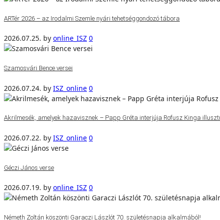
ARTér 2026 – az Irodalmi Szemle nyári tehetséggondozó tábora
2026.07.25.
by
online_ISZ
0
Szamosvári Bence versei
2026.07.24.
by
ISZ_online
0
Akrilmesék, amelyek hazavisznek – Papp Gréta interjúja Rofusz Kinga illuszt
2026.07.22.
by
ISZ_online
0
Géczi János verse
2026.07.19.
by
online_ISZ
0
Németh Zoltán köszönti Garaczi Lászlót 70. születésnapja alkalmából!