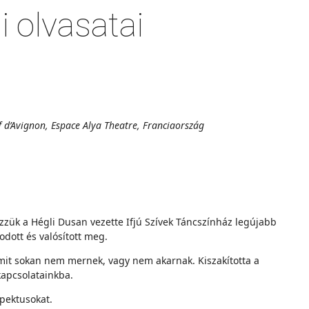
 olvasatai
f d’Avignon, Espace Alya Theatre, Franciaország
zzük a Hégli Dusan vezette Ifjú Szívek Táncszínház legújabb
dott és valósított meg.
amit sokan nem mernek, vagy nem akarnak. Kiszakította a
kapcsolatainkba.
pektusokat.