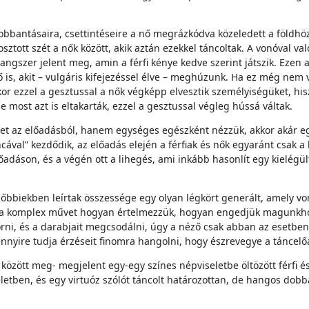
 dobbantásaira, csettintéseire a nő megrázkódva közeledett a földh
osztott szét a nők között, akik aztán ezekkel táncoltak. A vonóval va
hangszer jelent meg, amin a férfi kénye kedve szerint játszik. Ezen
 is, akit – vulgáris kifejezéssel élve – meghúzunk. Ha ez még nem
kor ezzel a gesztussal a nők végképp elvesztik személyiségüket, hi
e most azt is eltakarták, ezzel a gesztussal végleg hússá váltak.
t az előadásból, hanem egységes egészként nézzük, akkor akár egy
ncával” kezdődik, az előadás elején a férfiak és nők egyaránt csak 
őadáson, és a végén ott a lihegés, ami inkább hasonlít egy kielégü
lőbbiekben leírtak összessége egy olyan légkört generált, amely 
zt a komplex művet hogyan értelmezzük, hogyan engedjük magunkho
törni, és a darabjait megcsodálni, úgy a néző csak abban az eset
mennyire tudja érzéseit finomra hangolni, hogy észrevegye a táncel
 között meg- megjelent egy-egy színes népviseletbe öltözött férfi 
eletben, és egy virtuóz szólót táncolt határozottan, de hangos dobb