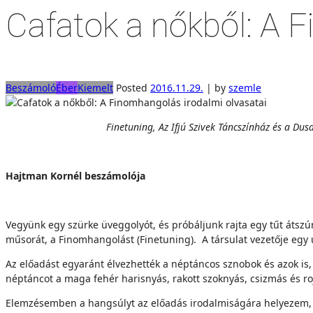
Cafatok a nőkből: A 
Beszámoló
Éber
Kiemelt
Posted
2016.11.29.
|
by
szemle
Finetuning, Az Ifjú Szivek Táncszínház és a Du
Hajtman Kornél beszámolója
Vegyünk egy szürke üveggolyót, és próbáljunk rajta egy tűt átszú
műsorát, a Finomhangolást (Finetuning). A társulat vezetője egy 
Az előadást egyaránt élvezhették a néptáncos sznobok és azok is
néptáncot a maga fehér harisnyás, rakott szoknyás, csizmás és ro
Elemzésemben a hangsúlyt az előadás irodalmiságára helyezem, 