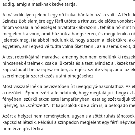
addig, amíg a másiknak kedve tartja.
A második ilyen jelenet egy nő fizikai bántalmazása volt. A férfi
Színész Bob slamjére egy férfi ütötte a ritmust, de előtte vonókat 
finom vonalai a nőiességet hivatottak ábrázolni, tehát a nő mint 
megjelenik a vonó, amit húzunk a hangszeren, és megjelenik a nő
jelentek meg. Ha abból indulunk ki, hogy a szem a lélek tükre, ak
egyetlen, ami egyedivé tudta volna őket tenni, az a szemük volt, d
A test retorikájánál maradva, amennyiben nem emelünk ki részeke
nincsenek érzelmek, csak a lüktetés és a test. Mindez a „kezek tá
kapcsolódott be az egész ember, az egész szinte végigvonul az el
szerelmespár szeretkezés utáni pihegéséhez.
Most visszatérnék a bevezetőben írt üveggolyó-hasonlathoz. Az e
a nézőket. Éppen ezért a feladatunk, hogy megtaláljuk, hogy e
fényében, szürkületkor, este lámpafényben, esetleg szét tudjuk 
igénye), ha „szétszedi”. Itt kapcsolódik be a cím is, a befogadó 
Azért a helyzet nem reménytelen, ugyanis a sötét ruhás táncosok
kapcsolat létezik. Például a színpadon megjelent egy férfi népvis
nem érzelgős férfira.