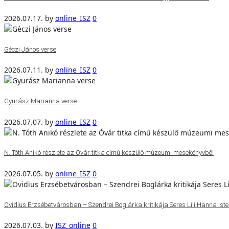
2026.07.17.
by
online_ISZ
0
Géczi János verse
2026.07.11.
by
online_ISZ
0
Gyurász Marianna verse
2026.07.07.
by
online_ISZ
0
N. Tóth Anikó részlete az Óvár titka című készülő múzeumi mesekönyvből
2026.07.05.
by
online_ISZ
0
Ovidius Erzsébetvárosban – Szendrei Boglárka kritikája Seres Lili Hanna Isten
2026.07.03.
by
ISZ_online
0