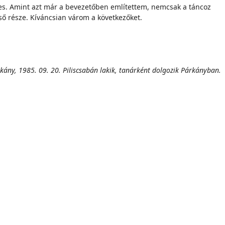
yes. Amint azt már a bevezetőben említettem, nemcsak a táncoz
lső része. Kíváncsian várom a következőket.
rkány, 1985. 09. 20. Piliscsabán lakik, tanárként dolgozik Párkányban.