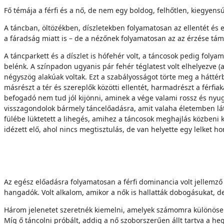
Fő témája a férfi és a nő, de nem egy boldog, felhőtlen, kiegyen
A táncban, öltözékben, díszletekben folyamatosan az ellentét és 
a fáradság miatt is – de a nézőnek folyamatosan az az érzése t
A táncparkett és a díszlet is hófehér volt, a táncosok pedig foly
belénk. A színpadon ugyanis pár fehér téglatest volt elhelyezve (
négyszög alakúak voltak. Ezt a szabályosságot törte meg a háttérbe
másrészt a tér és szereplők közötti ellentét, harmadrészt a férfiak
befogadó nem tud jól kijönni, aminek a vége valami rossz és nyugt
visszagondolok bármely táncelőadásra, amit valaha életemben lát
fülébe lüktetett a lihegés, amihez a táncosok meghajlás közbeni k
idézett elő, ahol nincs megtisztulás, de van helyette egy lelket h
Az egész előadásra folyamatosan a férfi dominancia volt jellem
hangadók. Volt alkalom, amikor a nők is hallatták dobogásukat, d
Három jelenetet szeretnék kiemelni, amelyek számomra különösen 
Míg ő táncolni próbált, addig a nő szoborszerűen állt tartva a heg