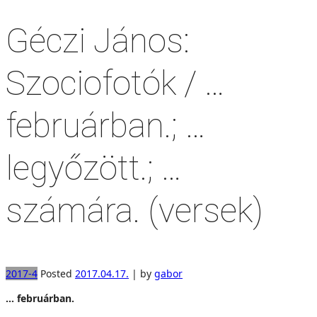
Géczi János:
Szociofotók / …
februárban.; …
legyőzött.; …
számára. (versek)
2017-4
Posted
2017.04.17.
|
by
gabor
… februárban.