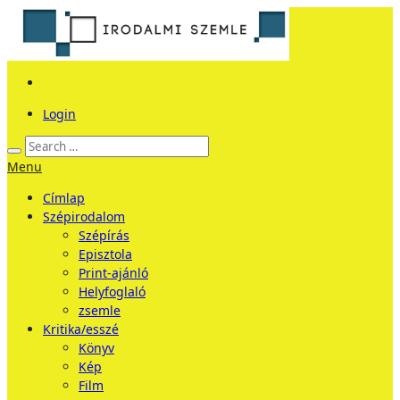
Login
Menu
Címlap
Szépirodalom
Szépírás
Episztola
Print-ajánló
Helyfoglaló
zsemle
Kritika/esszé
Könyv
Kép
Film