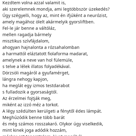
Kezdtem volna azzal valamit is,
aki szerelemnek mondja, ami legtöbbször üzekedés?
Úgy szégyelli, hogy az, mint én ifjúként a neurózist,
amely magához ölelt akármelyik gyorsliftben.
Fel-le jár benne a váltóláz,
mellen ragadja bármely
misztikus szívfájdalom,
ahogyan hajnalonta a rózsahalomban
a harmattól eláztatott fiolaforma madarat,
amelynek a neve van hol fülemüle,
s telve a lélek illatos folyadékával.
Dörzsöli magáról a gyufamérget,
lángra nehogy kapjon,
ha meglát egy izmos testdarabot
s fulladozik a gyorsaságtól.
Az érzelmei fojtják meg,
miként az izzó méz a torkot.
A légy szédülten kerülgeti a fénytől édes lámpát.
Meghúzódik benne több barát
és még számos rosszakaró. Olykor úgy viselkedik,
mint kinek joga adódik hozzám,