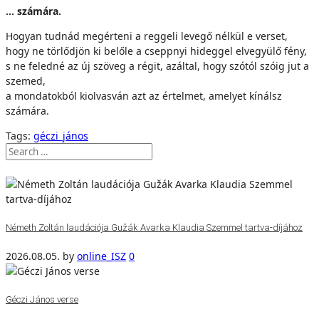
… számára.
Hogyan tudnád megérteni a reggeli levegő nélkül e verset,
hogy ne törlődjön ki belőle a cseppnyi hideggel elvegyülő fény,
s ne feledné az új szöveg a régit, azáltal, hogy szótól szóig jut a
szemed,
a mondatokból kiolvasván azt az értelmet, amelyet kínálsz
számára.
Tags:
géczi_jános
Németh Zoltán laudációja Gužák Avarka Klaudia Szemmel tartva-díjához
2026.08.05.
by
online_ISZ
0
Géczi János verse