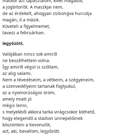
máskor azt tapasztalom, kivet magából,
a jogbitorlót. A maszkjai nem,
de az érdekelt, ahogyan zsibongva hurcolja
magán, ő a másik.
Követeli a figyelmemet,
tavasz a februárban.
legyőzött.
Valójában nincs sok amiről
ne beszélhettem volna.
Így amiről végül is szóltam,
az alig valami.
Nem a tévedéseim, a vétkeim, a szégyeneim,
a szenvedélyeim tartanak foglyukul,
az a nyomorúságos öröm,
amely miatt jó
mégis lenni,
s melyekből akkora tarka virágcsokor köthető,
hogy elegendő a stadion ünnepelőinek
köszönteni a bevonulót,
azt, aki, bevallom, legyőzött.