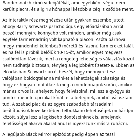
Bandersnatch című videójátékát, ami egyébként végül nem
került piacra, és alig 18 hónappal később a cég is csődbe ment.
Az interaktív rész megnézése után gyakran eszembe jutott,
ahogy Barry Schwartz pszichológus egy előadásában arról
beszél mennyire könnyebb volt minden, amikor még csak
egyféle farmernadrág volt kapható a piacon. Azóta bárhova
megy, mindenhol különböző méretű és fazonú farmereket talál,
és ha fel is próbál belőlük 10-15-öt, amikor egyet megvesz
csalódottan távozik, mert a rengeteg lehetséges választás közül
nem tudhatja biztosan, tényleg a legjobbért fizetett-e. Ebben az
előadásban Schwartz arról beszél, hogy mennyire tesz
valójában boldogtalanná minket a lehetőségek sokasága és
hogy ez hogyan mutatkozik meg a mindennapok során, amikor
már az orvos is, ahelyett, hogy felvázolná, mi lesz a gyógyulás
pontos menete opciókat kínál fel a betegnek, amiből választani
tud. A szabad piac és az egyre szabadabb társadalmi
beállítódások következtében felbukkanó lehetőségek milliárdjai
között, súlya lesz a legkisebb döntéseinknek is, amelynek
felelősségét akarva akaratlanul is igyekszünk másra ruházni.
A legújabb Black Mirror epizódot pedig éppen az teszi