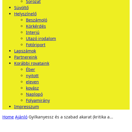
Sorozat
Süvöltő
Helyszínelő
Beszámoló
Körkérdés
Interjú
Utazó irodalom
Fotóriport
Lapszámok
Partnereink
Korábbi rovataink
Éber
nyitott
eleven
kovász
Naplopó
Folyamirány
Impresszum
Home
Ajánló
Gyilkanyessz és a szabad akarat (kritika a...