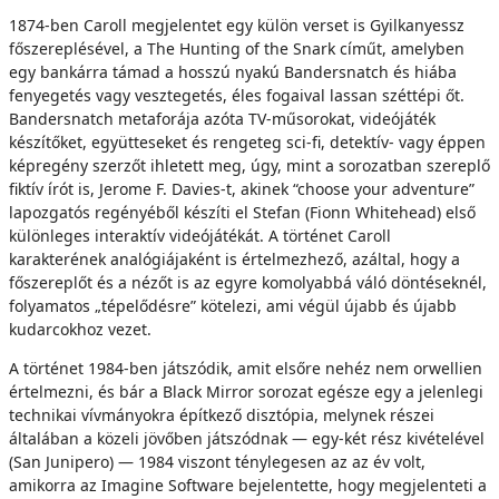
1874-ben Caroll megjelentet egy külön verset is Gyilkanyessz
főszereplésével, a The Hunting of the Snark címűt, amelyben
egy bankárra támad a hosszú nyakú Bandersnatch és hiába
fenyegetés vagy vesztegetés, éles fogaival lassan széttépi őt.
Bandersnatch metaforája azóta TV-műsorokat, videójáték
készítőket, együtteseket és rengeteg sci-fi, detektív- vagy éppen
képregény szerzőt ihletett meg, úgy, mint a sorozatban szereplő
fiktív írót is, Jerome F. Davies-t, akinek “choose your adventure”
lapozgatós regényéből készíti el Stefan (Fionn Whitehead) első
különleges interaktív videójátékát. A történet Caroll
karakterének analógiájaként is értelmezhező, azáltal, hogy a
főszereplőt és a nézőt is az egyre komolyabbá váló döntéseknél,
folyamatos „tépelődésre” kötelezi, ami végül újabb és újabb
kudarcokhoz vezet.
A történet 1984-ben játszódik, amit elsőre nehéz nem orwellien
értelmezni, és bár a Black Mirror sorozat egésze egy a jelenlegi
technikai vívmányokra építkező disztópia, melynek részei
általában a közeli jövőben játszódnak — egy-két rész kivételével
(San Junipero) — 1984 viszont ténylegesen az az év volt,
amikorra az Imagine Software bejelentette, hogy megjelenteti a