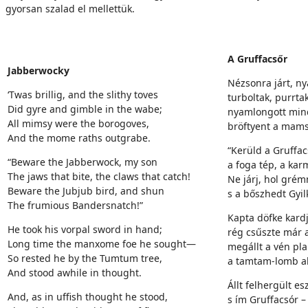
gyorsan szalad el mellettük.
A Gruffacsőr
Jabberwocky
Nézsonra járt, ny
‘Twas brillig, and the slithy toves
turboltak, purrta
Did gyre and gimble in the wabe;
nyamlongott mind
All mimsy were the borogoves,
bröftyent a mams
And the mome raths outgrabe.
“Kerüld a Gruffac
“Beware the Jabberwock, my son
a foga tép, a kar
The jaws that bite, the claws that catch!
Ne járj, hol gré
Beware the Jubjub bird, and shun
s a bőszhedt Gyil
The frumious Bandersnatch!”
Kapta döfke kardj
He took his vorpal sword in hand;
rég csűszte már a
Long time the manxome foe he sought—
megállt a vén pl
So rested he by the Tumtum tree,
a tamtam-lomb al
And stood awhile in thought.
Állt felhergült es
And, as in uffish thought he stood,
s ím Gruffacsór –