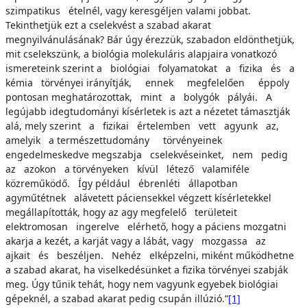
szimpatikus ételnél, vagy keresgéljen valami jobbat.
Tekinthetjük ezt a cselekvést a szabad akarat
megnyilvánulásának? Bár úgy érezzük, szabadon eldönthetjük,
mit cselekszünk, a biológia molekuláris alapjaira vonatkozó
ismereteink szerint a biológiai folyamatokat a fizika és a
kémia törvényei irányítják, ennek megfelelően éppoly
pontosan meghatározottak, mint a bolygók pályái. A
legújabb idegtudományi kísérletek is azt a nézetet támasztják
alá, mely szerint a fizikai értelemben vett agyunk az,
amelyik a természettudomány törvényeinek
engedelmeskedve megszabja cselekvéseinket, nem pedig
az azokon a törvényeken kívül létező valamiféle
közreműködő. Így például ébrenléti állapotban
agyműtétnek alávetett páciensekkel végzett kísérletekkel
megállapították, hogy az agy megfelelő területeit
elektromosan ingerelve elérhető, hogy a páciens mozgatni
akarja a kezét, a karját vagy a lábát, vagy mozgassa az
ajkait és beszéljen. Nehéz elképzelni, miként működhetne
a szabad akarat, ha viselkedésünket a fizika törvényei szabják
meg. Úgy tűnik tehát, hogy nem vagyunk egyebek biológiai
gépeknél, a szabad akarat pedig csupán illúzió.”
[1]