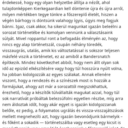
érdekessé, hogy egy olyan helyzetbe állítja a nézőt, ahol
tulajdonképpen Kierkegaardian kell döntenie újra és újra arról,
milyen mértékben tegye tönkre a főszereplő életét, hiszen a
végén bárhogy is döntsünk valahogy ígyis, úgyis meg fogjuk
bánni. Igaz, csak akkor, ha sikerül magunkat igazán beleélni a
sorozat történetébe és komolyan vennünk a választásaink
súlyát. Mivel roppantul ront a befogadás élményén az, hogy
nincs egy alap történetszál, csupán néhány töredék,
visszaugrás, utalás, amik kis változtatással is sokszor teljesen
másfelé viszik a történetet, ez az amiből a Bandersnatch
építkezik. Mindez következhet abból, hogy nem állt olyan sok
idő az epizód elkészítésére vagy hogy túl hosszúra nyúlt volna,
ha jobban kidolgozzák az egyes szálakat. Annak ellenére
viszont, hogy a rendezés és a színészek most is hozzák a
formájukat, ahogy azt már a sorozattól megszokhattuk,
érezhető, hogy a készítők túlvállalták magukat azzal, hogy túl
sok narratívát próbáltak belezsúfolni egyetlen részbe, míg arra
nem áldoztak időt, hogy akár egyet is igazán kidolgozzanak
belőle, ez pedig, a folyamatos ugrálás és vissza-visszajátszások
mellett megnehezíti azt, hogy igazán bevonódjunk bármelyik –
és főként a sokadik — történetszálba vagy esetleg egy kicsit is