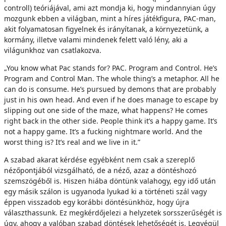
controll) teóriájával, ami azt mondja ki, hogy mindannyian úgy
mozgunk ebben a világban, mint a híres játékfigura, PAC-man,
akit folyamatosan figyelnek és irányítanak, a környezetünk, a
kormány, illetve valami mindenek felett való lény, aki a
világunkhoz van csatlakozva.
„You know what Pac stands for? PAC. Program and Control. He’s
Program and Control Man. The whole thing’s a metaphor. All he
can do is consume. He’s pursued by demons that are probably
just in his own head. And even if he does manage to escape by
slipping out one side of the maze, what happens? He comes
right back in the other side. People think it’s a happy game. It’s
not a happy game. It’s a fucking nightmare world. And the
worst thing is? It’s real and we live in it.”
A szabad akarat kérdése egyébként nem csak a szereplő
nézőpontjából vizsgálható, de a néző, azaz a döntéshozó
szemszögéből is. Hiszen hiába döntünk valahogy, egy idő után
egy másik szálon is ugyanoda lyukad ki a történeti szál vagy
éppen visszadob egy korábbi döntésünkhöz, hogy újra
választhassunk. Ez megkérdőjelezi a helyzetek sorsszerűségét is
úgy, ahogy a valóban szabad döntések lehetőségét is. Legvégül