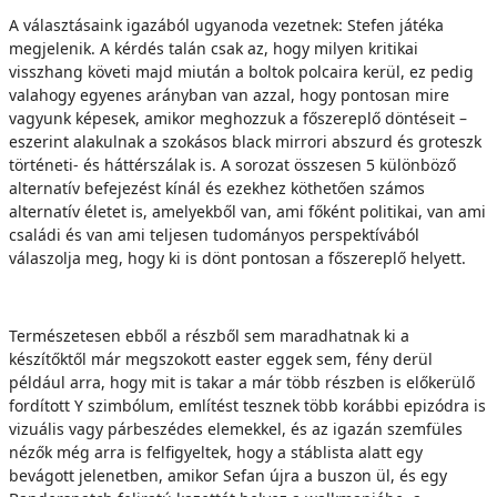
A választásaink igazából ugyanoda vezetnek: Stefen játéka
megjelenik. A kérdés talán csak az, hogy milyen kritikai
visszhang követi majd miután a boltok polcaira kerül, ez pedig
valahogy egyenes arányban van azzal, hogy pontosan mire
vagyunk képesek, amikor meghozzuk a főszereplő döntéseit –
eszerint alakulnak a szokásos black mirrori abszurd és groteszk
történeti- és háttérszálak is. A sorozat összesen 5 különböző
alternatív befejezést kínál és ezekhez köthetően számos
alternatív életet is, amelyekből van, ami főként politikai, van ami
családi és van ami teljesen tudományos perspektívából
válaszolja meg, hogy ki is dönt pontosan a főszereplő helyett.
Természetesen ebből a részből sem maradhatnak ki a
készítőktől már megszokott easter eggek sem, fény derül
például arra, hogy mit is takar a már több részben is előkerülő
fordított Y szimbólum, említést tesznek több korábbi epizódra is
vizuális vagy párbeszédes elemekkel, és az igazán szemfüles
nézők még arra is felfigyeltek, hogy a stáblista alatt egy
bevágott jelenetben, amikor Sefan újra a buszon ül, és egy