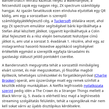
Bandersnatch feliratú kazettát helyez a walkmanjébe, a
felcsendülő zajok egy nagyon régi, ZX spectrum számítógép
hangjai. Az igazán fanatikusok ezen elindulva eljutottak egy QR
kódig, ami egy a sorozatban is szereplő
számítógépjátékfejlesztő cég, a
Tuckersoft
oldalára vezet, ahol
egy ZX spectrum emulátor segítségével bárki kipróbálhatja a
Stefan által készített játékot. Ugyanitt kipróbálhatjuk a Colin
által fejlesztett és a rész elején bemutatott Nohzdyve című
játkot is, ami utal a sorozat 3. évadának 1. részére, ahol egy, az
instagramhoz hasonló Nosedive applikáció segítségével
értékelték egymást a szereplők egyfajta társadalmi és
gazdasági státuszt jelölő pontokért cserébe.
A Bandersnatch megugrotta tehát a sorozattól minőségileg
elvárt szintet, és már megszokottan, jó filozófiai magból
építkezik, tehetséges színészekkel és forgatókönyvíróval (
Charlie
Brooker
) operál, ami újszerűsége miatt egy remek színfolt a
készítők eddigi munkájában. A Netflix legfrissebb
nyilatkozata
szerint
pedig idén a The Crown és a Stranger Things mellett a
Black Mirror új, 5. évada is elérhető lesz majd a leghíresebb
streaming szolgáltatás felületén, tehát a rajongóknak már nem
kell sokat várni az újabb disztópikus kérdésekre.