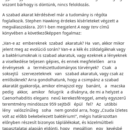
viszont bárhogy is döntünk, nincs feloldozás.
A szabad akarat kérdésével már a tudomány is régóta
foglalkozik. Stephen Hawking érdekes kísérleteket végzett a
megválaszolásra. 2011-ben megjelent
A nagy terv
című
könyvében a következőképpen fogalmaz:
„Van-e az embereknek szabad akaratuk? Ha van, akkor mikor
jelent meg az evolúció során? Van-e a kék és zöldalgáknak vagy
a baktériumoknak is szabad akaratuk, vagy ezeknek a lényeknek
a viselkedése teljesen gépies, és ennek megfelelően arra
érvényesek a természettudományos törvények? Csak a
soksejtű szervezeteknek van szabad akaratuk, vagy csak az
emlősöknek? Arra gondolhatunk, hogy a csimpánz a szabad
akaratát gyakorolja, amikor elmajszol egy banánt, a macska
pedig akkor, amikor felugrik a díványra, de mi a helyzet a
Caenorhabditis elegans nevű kerekesféreggel, amely egyszerű
teremtmény mindössze 959 sejtből épül fel? Az utóbbi
lény valószínűleg soha nem gondol arra, hogy „Csuda ízletes
volt az előbb bekebelezett baktérium!”, mégis határozottan
előnyben részesít bizonyos táplálékokat, és közelmúltbeli
tapasztalatai alapján eldönti, hogy megálljon egy kevésbé