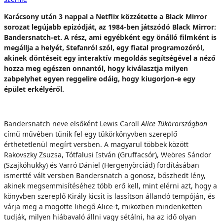
Karácsony után 3 nappal a Netflix közzétette a Black Mirror
sorozat legújabb epizódját, az 1984-ben játszódó Black Mirror:
Bandersnatch-et. A rész, ami egyébként egy önálló filmként is
megállja a helyét, Stefanról szól, egy fiatal programozóról,
akinek döntéseit egy interaktív megoldás segítségével a néző
hozza meg egészen onnantól, hogy kiválasztja milyen
zabpelyhet egyen reggelire odáig, hogy kiugorjon-e egy
épület erkélyéről.
Bandersnatch neve elsőként Lewis Caroll
Alice Tükörországban
című művében tűnik fel egy tükörkönyvben szereplő
érthetetlenül megírt versben. A magyarul többek között
Rakovszky Zsuzsa, Tótfalusi István (Gruffacsór), Weöres Sándor
(Szajkóhukky) és Varró Dániel (Hergenyörciád) fordításában
ismertté vált versben Bandersnatch a gonosz, bőszhedt lény,
akinek megsemmisítéséhez több erő kell, mint elérni azt, hogy a
könyvben szereplő Király kicsit is lassítson állandó tempóján, és
várja meg a mögötte lihegő Alice-t, miközben mindenketten
tudják, milyen hiábavaló állni vagy sétálni, ha az idő olyan