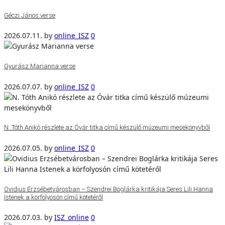
Géczi János verse
2026.07.11.
by
online_ISZ
0
Gyurász Marianna verse
2026.07.07.
by
online_ISZ
0
N. Tóth Anikó részlete az Óvár titka című készülő múzeumi mesekönyvből
2026.07.05.
by
online_ISZ
0
Ovidius Erzsébetvárosban – Szendrei Boglárka kritikája Seres Lili Hanna
Istenek a körfolyosón című kötetéről
2026.07.03.
by
ISZ_online
0