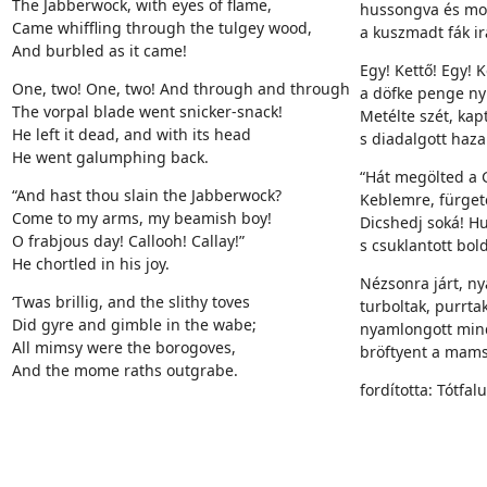
The Jabberwock, with eyes of flame,
hussongva és mor
Came whiffling through the tulgey wood,
a kuszmadt fák ir
And burbled as it came!
Egy! Kettő! Egy! K
One, two! One, two! And through and through
a döfke penge ny
The vorpal blade went snicker-snack!
Metélte szét, kapt
He left it dead, and with its head
s diadalgott haza
He went galumphing back.
“Hát megölted a 
“And hast thou slain the Jabberwock?
Keblemre, fürget
Come to my arms, my beamish boy!
Dicshedj soká! Hu
O frabjous day! Callooh! Callay!”
s csuklantott bol
He chortled in his joy.
Nézsonra járt, ny
‘Twas brillig, and the slithy toves
turboltak, purrta
Did gyre and gimble in the wabe;
nyamlongott mind
All mimsy were the borogoves,
bröftyent a mams
And the mome raths outgrabe.
fordította: Tótfal