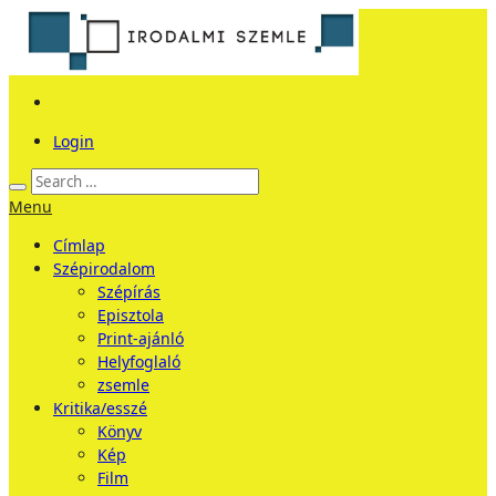
Login
Menu
Címlap
Szépirodalom
Szépírás
Episztola
Print-ajánló
Helyfoglaló
zsemle
Kritika/esszé
Könyv
Kép
Film