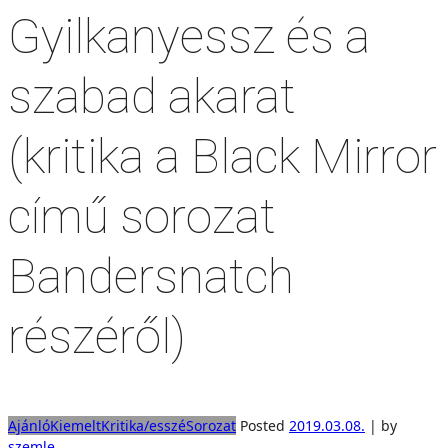
Gyilkanyessz és a
szabad akarat
(kritika a Black Mirror
című sorozat
Bandersnatch
részéről)
Ajánló
Kiemelt
Kritika/esszé
Sorozat
Posted
2019.03.08.
|
by
szemle