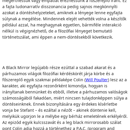
megérthessük vagy empátiát érezhessünk a főszereplő iránt. Ez
a fajta ludonarratív disszonancia pedig sajnos megkönnyíti
azokat a döntéshelyzeteket, amiknek a lényege lenne egyfajta
súlynak a megélése. Mindennek elejét vehették volna a készítők
például azzal, ha meghagynak egyetlen, bármiféle interakció
nélkül is végignézhető, de a filozófiai lényeget bemutató
történetszálat, ami éppen a nem-döntésekből következik.
A Black Mirror legújabb része ezúttal a szabad akarat és a
párhuzamos világok filozófiai kérdéskörét járja körbe és a
főszereplő egyik szakmai példaképe Colin (
Will Poulter
) lesz az a
karakter, aki egyfajta rezonőrként kimondja, hogyan is
irányítanak bennünket és ebből, illetve a párhuzamos valóságok
számosságából fakadóan, miért nincsen tulajdonképpen súlya a
döntéseinknek. Ennek bizonyítására egy érdekes kísérletbe
vonja be Stefant – és ezáltal a nézőt – akinek döntenie kell,
melyikük ugorjon le a mélybe egy bérház emeletének erkélyéről.
Az epizód egyik kulcsszavát és a leg black mirrorosabb szálat
pont Colin adja hozzá a történethez a P.A.C. (program and