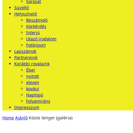
Sorozat
Süvöltő
Helyszínelő
Beszámoló
Körkérdés
Interjú
Utazó irodalom
Fotóriport
Lapszámok
Partnereink
Korábbi rovataink
Éber
nyitott
eleven
kovász
Naplopó
Folyamirány
Impresszum
Home
Ajánló
Közös tenger (galéria)