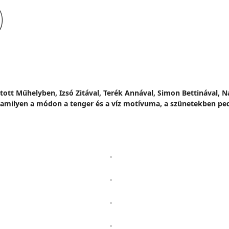
)
itott Műhelyben, Izsó Zitával, Terék Annával, Simon Bettinával, N
alamilyen a módon a tenger és a víz motívuma, a szünetekben pe