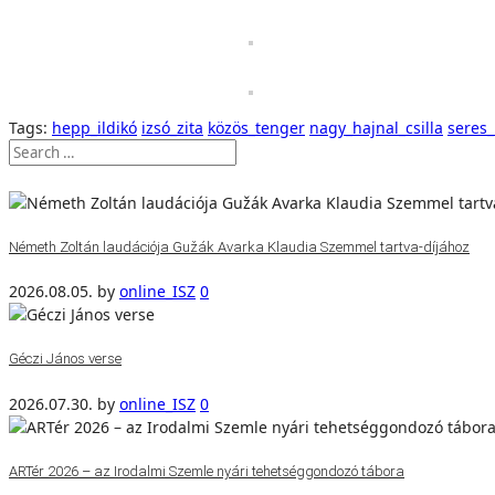
Tags:
hepp_ildikó
izsó_zita
közös_tenger
nagy_hajnal_csilla
seres_
Németh Zoltán laudációja Gužák Avarka Klaudia Szemmel tartva-díjához
2026.08.05.
by
online_ISZ
0
Géczi János verse
2026.07.30.
by
online_ISZ
0
ARTér 2026 – az Irodalmi Szemle nyári tehetséggondozó tábora