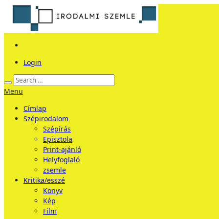
Login
Menu
Címlap
Szépirodalom
Szépírás
Episztola
Print-ajánló
Helyfoglaló
zsemle
Kritika/esszé
Könyv
Kép
Film