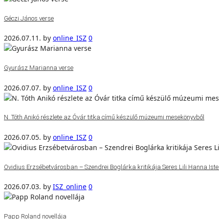
Géczi János verse
2026.07.11.
by
online_ISZ
0
Gyurász Marianna verse
2026.07.07.
by
online_ISZ
0
N. Tóth Anikó részlete az Óvár titka című készülő múzeumi mesekönyvből
2026.07.05.
by
online_ISZ
0
Ovidius Erzsébetvárosban – Szendrei Boglárka kritikája Seres Lili Hanna Isten
2026.07.03.
by
ISZ_online
0
Papp Roland novellája