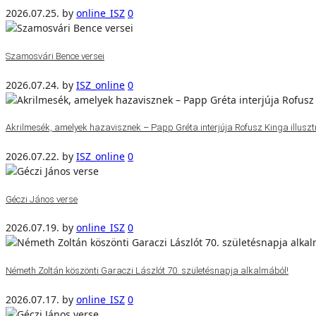
2026.07.25.
by
online_ISZ
0
Szamosvári Bence versei
2026.07.24.
by
ISZ_online
0
Akrilmesék, amelyek hazavisznek – Papp Gréta interjúja Rofusz Kinga illuszt
2026.07.22.
by
ISZ_online
0
Géczi János verse
2026.07.19.
by
online_ISZ
0
Németh Zoltán köszönti Garaczi Lászlót 70. születésnapja alkalmából!
2026.07.17.
by
online_ISZ
0