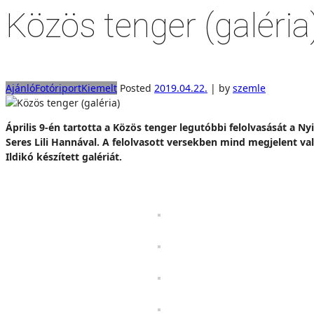
Közös tenger (galéria
Ajánló
Fotóriport
Kiemelt
Posted
2019.04.22.
|
by
szemle
Április 9-én tartotta a Közös tenger legutóbbi felolvasását a Ny
Seres Lili Hannával. A felolvasott versekben mind megjelent v
Ildikó készített galériát.