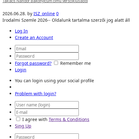
Takács Nándor Bakonyicum című versciklusából
2026.06.28.
by
ISZ_online
0
Irodalmi Szemle 2026-- Oldalunk tartalma szerzői jog alatt áll
Log In
Create an Account
Forgot password?
Remember me
Login
You can login using your social profile
Problem with login?
I agree with
Terms & Conditions
Sing Up