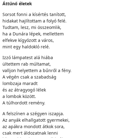
Áttűnő életek
Sorsot fonni a kísértés tanított,
hidakat hajlítottam a folyó felé.
Tudtam, lesz, mi összeomlik,
ha a Dunára lépek, mellettem
elfekve kígyózott a város,
mint egy haldokló relé.
Izzó lámpatest alá hiába
ültettem rab múltamat,
valljon helyettem a bűnről a fény.
A végén csak a szabadság
lombzaja maradt
és az átragyogó lélek
a lombok között.
A túlhordott remény.
A felszínen a szégyen iszapja.
Az anyák elhallgatott gyermekei,
az apákra mondott átkok sora,
csak mert áldozatnak lenni