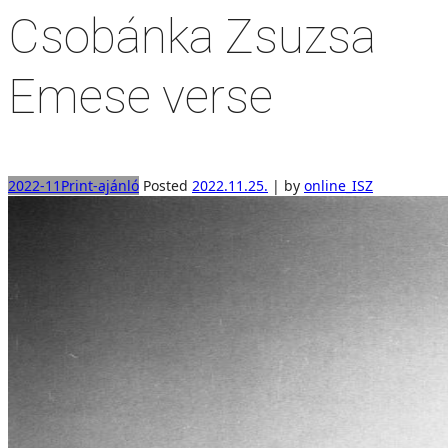
Csobánka Zsuzsa
Emese verse
2022-11
Print-ajánló
Posted
2022.11.25.
|
by
online_ISZ