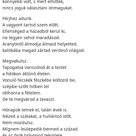
könnyebb volt, s mert elhitték,
nincs joguk választani önmagukat.
Férjhez adunk.
A vagyont tartsd szem előtt.
Ellenséged a házadból kerül ki,
ne legyen sehol maradásod.
Aranyöntő álmodja álmaid helyetted,
kalitkába magad zártad verdeső világod.
Megvakulsz.
Tapogatva vonszolod át a testet
a fotókon áttűnő életen.
Vonuló fecskék fészkébe költözöl be,
szépbe-szőtt hitben lel
otthonra a félelem.
De te megvárod a tavaszt.
Hónapok telnek el, talán évek is.
Nézed a szálakat, a hullámzó időt.
Nem mozdulsz.
Mígnem leülepedik benned a század
és az ősök bolyongó tekintete.