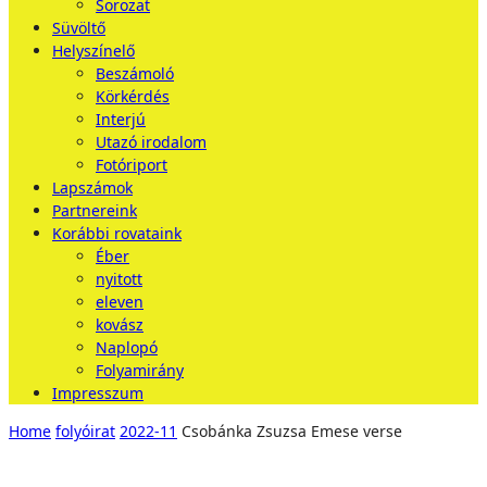
Sorozat
Süvöltő
Helyszínelő
Beszámoló
Körkérdés
Interjú
Utazó irodalom
Fotóriport
Lapszámok
Partnereink
Korábbi rovataink
Éber
nyitott
eleven
kovász
Naplopó
Folyamirány
Impresszum
Home
folyóirat
2022-11
Csobánka Zsuzsa Emese verse