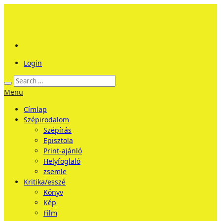
Login
Menu
Címlap
Szépirodalom
Szépírás
Episztola
Print-ajánló
Helyfoglaló
zsemle
Kritika/esszé
Könyv
Kép
Film