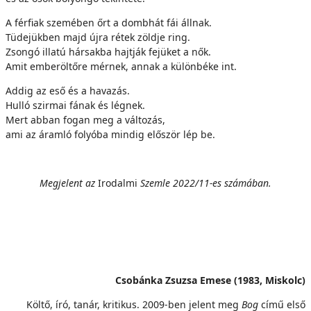
A férfiak szemében őrt a dombhát fái állnak.
Tüdejükben majd újra rétek zöldje ring.
Zsongó illatú hársakba hajtják fejüket a nők.
Amit emberöltőre mérnek, annak a különbéke int.
Addig az eső és a havazás.
Hulló szirmai fának és légnek.
Mert abban fogan meg a változás,
ami az áramló folyóba mindig először lép be.
Megjelent az
Irodalmi
Szemle 2022/11-es számában.
Csobánka Zsuzsa Emese (1983, Miskolc)
Költő, író, tanár, kritikus. 2009-ben jelent meg
Bog
című első