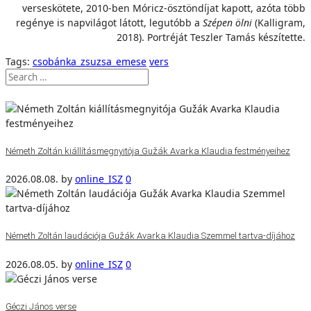
verseskötete, 2010-ben Móricz-ösztöndíjat kapott, azóta több
regénye is napvilágot látott, legutóbb a
Szépen ölni
(Kalligram,
2018). Portréját Teszler Tamás készítette.
Tags:
csobánka_zsuzsa_emese
vers
Németh Zoltán kiállításmegnyitója Gužák Avarka Klaudia festményeihez
2026.08.08.
by
online_ISZ
0
Németh Zoltán laudációja Gužák Avarka Klaudia Szemmel tartva-díjához
2026.08.05.
by
online_ISZ
0
Géczi János verse