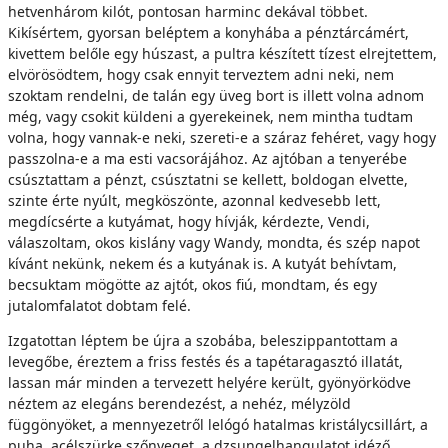
hetvenhárom kilót, pontosan harminc dekával többet.
Kikísértem, gyorsan beléptem a konyhába a pénztárcámért,
kivettem belőle egy húszast, a pultra készített tízest elrejtettem,
elvörösödtem, hogy csak ennyit terveztem adni neki, nem
szoktam rendelni, de talán egy üveg bort is illett volna adnom
még, vagy csokit küldeni a gyerekeinek, nem mintha tudtam
volna, hogy vannak-e neki, szereti-e a száraz fehéret, vagy hogy
passzolna-e a ma esti vacsorájához. Az ajtóban a tenyerébe
csúsztattam a pénzt, csúsztatni se kellett, boldogan elvette,
szinte érte nyúlt, megköszönte, azonnal kedvesebb lett,
megdícsérte a kutyámat, hogy hívják, kérdezte, Vendi,
válaszoltam, okos kislány vagy Wandy, mondta, és szép napot
kívánt nekünk, nekem és a kutyának is. A kutyát behívtam,
becsuktam mögötte az ajtót, okos fiú, mondtam, és egy
jutalomfalatot dobtam felé.
Izgatottan léptem be újra a szobába, beleszippantottam a
levegőbe, éreztem a friss festés és a tapétaragasztó illatát,
lassan már minden a tervezett helyére került, gyönyörködve
néztem az elegáns berendezést, a nehéz, mélyzöld
függönyöket, a mennyezetről lelógó hatalmas kristálycsillárt, a
puha, acélszürke szőnyeget, a dzsungelhangulatot idéző