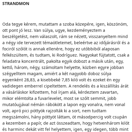
STRANDMON
Oda tegye kérem, mutattam a szoba közepére, igen, köszönöm,
ott pont jó lesz. Van súlya, ugye, kezdeményeztem a
beszélgetést, nem válaszolt, rám se nézett, visszanyeltem mind
a négy ide tervezett témaötletemet, beleértve az időjárásról és a
fociról szólót is annak ellenére, hogy ez utóbbiból alaposan
felkészültem, és tudtam, ki Rodríguez. Nagyokat fújtatott, csak a
feladatra koncentrált, pakolta egyik dobozt a másik után, egy,
kettő, három, négy, számoltam helyette, közben egyre jobban
szégyelltem magam, amiért a két nagyobb doboz súlya
egyenként 28,83, a kisebbeké 7,85 kiló volt és ezeket én egy
vadidegen emberrel cipeltettem. A rendelés és a kiszállítás árát
a vásárláskor kifizettem, hol írjam alá, kérdeztem zavartan,
mikor elémtolta a fuvarlevelet, most se szólt semmit, jobb
mutatóujjával némán rábökött a lapon egy vonalra, nem vonal
volt, apró pici pöttyök rajzolták ki a sort, nem tudtam
megszámolni, hány pöttyöt láttam, öt másodpercig volt csupán
a kezemben a papír, de azt összeadtam, hogy hetvenhárom kilót
és harminc dekát vitt fel helyettem, igen, egy idegen, több mint