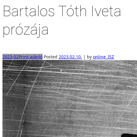
Bartalos Tóth Iveta
prózája
2023-02
Print-ajánló
Posted
2023.02.10.
|
by
online_ISZ