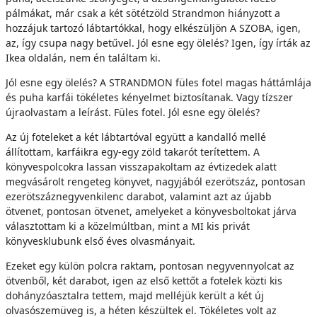
pálmákat, már csak a két sötétzöld Strandmon hiányzott a
hozzájuk tartozó lábtartókkal, hogy elkészüljön A SZOBA, igen,
az, így csupa nagy betűvel. Jól esne egy ölelés? Igen, így írták az
Ikea oldalán, nem én találtam ki.
Jól esne egy ölelés? A STRANDMON füles fotel magas háttámlája
és puha karfái tökéletes kényelmet biztosítanak. Vagy tízszer
újraolvastam a leírást. Füles fotel. Jól esne egy ölelés?
Az új foteleket a két lábtartóval együtt a kandalló mellé
állítottam, karfáikra egy-egy zöld takarót terítettem. A
könyvespolcokra lassan visszapakoltam az évtizedek alatt
megvásárolt rengeteg könyvet, nagyjából ezerötszáz, pontosan
ezerötszáznegyvenkilenc darabot, valamint azt az újabb
ötvenet, pontosan ötvenet, amelyeket a könyvesboltokat járva
választottam ki a közelmúltban, mint a MI kis privát
könyvesklubunk első éves olvasmányait.
Ezeket egy külön polcra raktam, pontosan negyvennyolcat az
ötvenből, két darabot, igen az első kettőt a fotelek közti kis
dohányzóasztalra tettem, majd melléjük került a két új
olvasószemüveg is, a héten készültek el. Tökéletes volt az