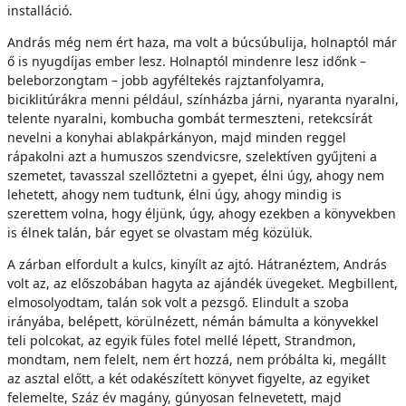
installáció.
András még nem ért haza, ma volt a búcsúbulija, holnaptól már
ő is nyugdíjas ember lesz. Holnaptól mindenre lesz időnk –
beleborzongtam – jobb agyféltekés rajztanfolyamra,
biciklitúrákra menni például, színházba járni, nyaranta nyaralni,
telente nyaralni, kombucha gombát termeszteni, retekcsírát
nevelni a konyhai ablakpárkányon, majd minden reggel
rápakolni azt a humuszos szendvicsre, szelektíven gyűjteni a
szemetet, tavasszal szellőztetni a gyepet, élni úgy, ahogy nem
lehetett, ahogy nem tudtunk, élni úgy, ahogy mindig is
szerettem volna, hogy éljünk, úgy, ahogy ezekben a könyvekben
is élnek talán, bár egyet se olvastam még közülük.
A zárban elfordult a kulcs, kinyílt az ajtó. Hátranéztem, András
volt az, az előszobában hagyta az ajándék üvegeket. Megbillent,
elmosolyodtam, talán sok volt a pezsgő. Elindult a szoba
irányába, belépett, körülnézett, némán bámulta a könyvekkel
teli polcokat, az egyik füles fotel mellé lépett, Strandmon,
mondtam, nem felelt, nem ért hozzá, nem próbálta ki, megállt
az asztal előtt, a két odakészített könyvet figyelte, az egyiket
felemelte, Száz év magány, gúnyosan felnevetett, majd