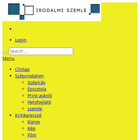
Login
Menu
Címlap
Szépirodalom
Szépírás
Episztola
Print-ajánló
Helyfoglaló
zsemle
Kritika/esszé
Könyv
Kép
Film