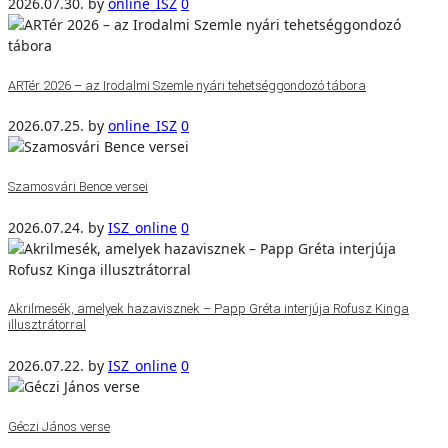
2026.07.30.
by
online_ISZ
0
ARTér 2026 – az Irodalmi Szemle nyári tehetséggondozó tábora
2026.07.25.
by
online_ISZ
0
Szamosvári Bence versei
2026.07.24.
by
ISZ_online
0
Akrilmesék, amelyek hazavisznek – Papp Gréta interjúja Rofusz Kinga
illusztrátorral
2026.07.22.
by
ISZ_online
0
Géczi János verse