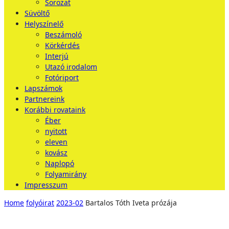
Sorozat
Süvöltő
Helyszínelő
Beszámoló
Körkérdés
Interjú
Utazó irodalom
Fotóriport
Lapszámok
Partnereink
Korábbi rovataink
Éber
nyitott
eleven
kovász
Naplopó
Folyamirány
Impresszum
Home
folyóirat
2023-02
Bartalos Tóth Iveta prózája