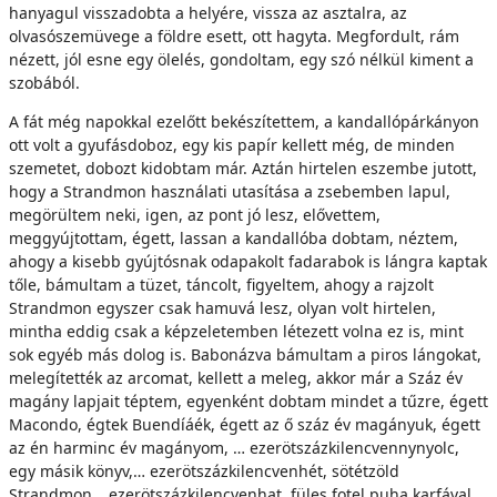
hanyagul visszadobta a helyére, vissza az asztalra, az
olvasószemüvege a földre esett, ott hagyta. Megfordult, rám
nézett, jól esne egy ölelés, gondoltam, egy szó nélkül kiment a
szobából.
A fát még napokkal ezelőtt bekészítettem, a kandallópárkányon
ott volt a gyufásdoboz, egy kis papír kellett még, de minden
szemetet, dobozt kidobtam már. Aztán hirtelen eszembe jutott,
hogy a Strandmon használati utasítása a zsebemben lapul,
megörültem neki, igen, az pont jó lesz, elővettem,
meggyújtottam, égett, lassan a kandallóba dobtam, néztem,
ahogy a kisebb gyújtósnak odapakolt fadarabok is lángra kaptak
tőle, bámultam a tüzet, táncolt, figyeltem, ahogy a rajzolt
Strandmon egyszer csak hamuvá lesz, olyan volt hirtelen,
mintha eddig csak a képzeletemben létezett volna ez is, mint
sok egyéb más dolog is. Babonázva bámultam a piros lángokat,
melegítették az arcomat, kellett a meleg, akkor már a Száz év
magány lapjait téptem, egyenként dobtam mindet a tűzre, égett
Macondo, égtek Buendíáék, égett az ő száz év magányuk, égett
az én harminc év magányom, … ezerötszázkilencvennynyolc,
egy másik könyv,… ezerötszázkilencvenhét, sötétzöld
Strandmon… ezerötszázkilencvenhat, füles fotel puha karfával,