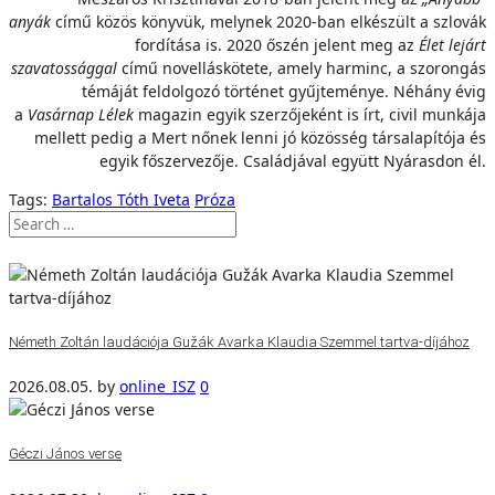
anyák
című közös könyvük, melynek 2020-ban elkészült a szlovák
fordítása is. 2020 őszén jelent meg az
Élet lejárt
szavatossággal
című novelláskötete, amely harminc, a szorongás
témáját feldolgozó történet gyűjteménye. Néhány évig
a
Vasárnap Lélek
magazin egyik szerzőjeként is írt, civil munkája
mellett pedig a Mert nőnek lenni jó közösség társalapítója és
egyik főszervezője. Családjával együtt Nyárasdon él.
Tags:
Bartalos Tóth Iveta
Próza
Németh Zoltán laudációja Gužák Avarka Klaudia Szemmel tartva-díjához
2026.08.05.
by
online_ISZ
0
Géczi János verse