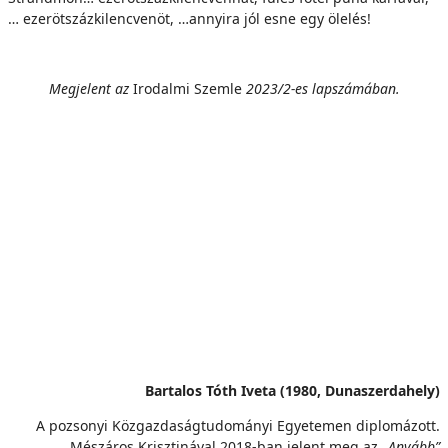
… ezerötszázkilencvenöt, …annyira jól esne egy ölelés!
Megjelent az
Irodalmi Szemle
2023/2-es lapszámában.
Bartalos Tóth Iveta (1980, Dunaszerdahely)
A pozsonyi Közgazdaságtudományi Egyetemen diplomázott.
Mészáros Krisztinával 2018-ban jelent meg az
„Anyább”