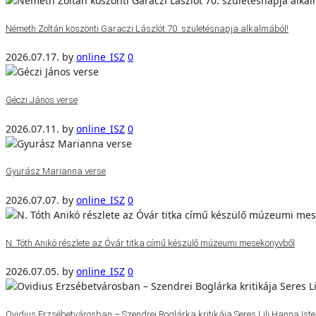
Németh Zoltán köszönti Garaczi Lászlót 70. születésnapja alkalmából!
2026.07.17.
by
online_ISZ
0
Géczi János verse
2026.07.11.
by
online_ISZ
0
Gyurász Marianna verse
2026.07.07.
by
online_ISZ
0
N. Tóth Anikó részlete az Óvár titka című készülő múzeumi mesekönyvből
2026.07.05.
by
online_ISZ
0
Ovidius Erzsébetvárosban – Szendrei Boglárka kritikája Seres Lili Hanna Isten