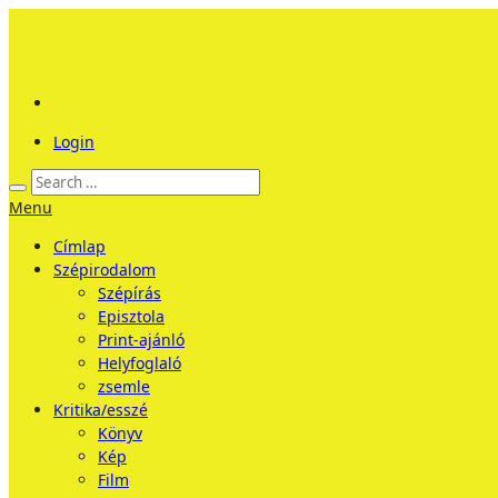
Login
Menu
Címlap
Szépirodalom
Szépírás
Episztola
Print-ajánló
Helyfoglaló
zsemle
Kritika/esszé
Könyv
Kép
Film