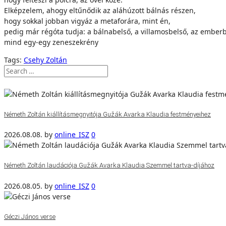
Elképzelem, ahogy eltűnődik az aláhúzott bálnás részen,
hogy sokkal jobban vigyáz a metaforára, mint én,
pedig már régóta tudja: a bálnabelső, a villamosbelső, az ember
mind egy-egy zeneszekrény
Tags:
Csehy Zoltán
Németh Zoltán kiállításmegnyitója Gužák Avarka Klaudia festményeihez
2026.08.08.
by
online_ISZ
0
Németh Zoltán laudációja Gužák Avarka Klaudia Szemmel tartva-díjához
2026.08.05.
by
online_ISZ
0
Géczi János verse