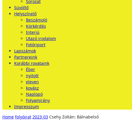
Sorozat
Süvöltő
Helyszínelő
Beszámoló
Körkérdés
Interjú
Utazó irodalom
Fotóriport
Lapszámok
Partnereink
Korábbi rovataink
Éber
nyitott
eleven
kovász
Naplopó
Folyamirány
Impresszum
Home
folyóirat
2023-03
Csehy Zoltán: Bálnabelső