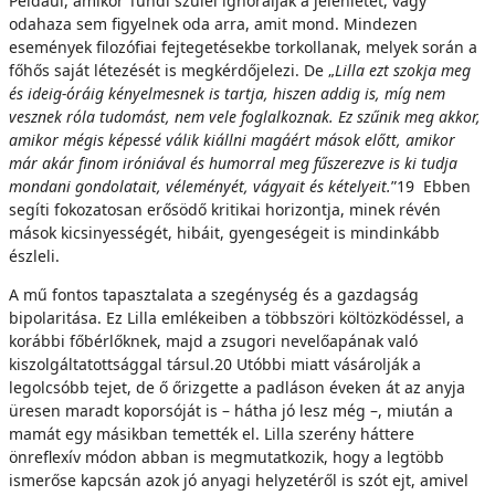
Például, amikor Tündi szülei ignorálják a jelenlétét, vagy
odahaza sem figyelnek oda arra, amit mond. Mindezen
események filozófiai fejtegetésekbe torkollanak, melyek során a
főhős saját létezését is megkérdőjelezi. De „
Lilla ezt szokja meg
és ideig-óráig kényelmesnek is tartja, hiszen addig is, míg nem
vesznek róla tudomást, nem vele foglalkoznak. Ez szűnik meg akkor,
amikor mégis képessé válik kiállni magáért mások előtt, amikor
már akár finom iróniával és humorral meg fűszerezve is ki tudja
mondani gondolatait, véleményét, vágyait és kételyeit.
”19 Ebben
segíti fokozatosan erősödő kritikai horizontja, minek révén
mások kicsinyességét, hibáit, gyengeségeit is mindinkább
észleli.
A mű fontos tapasztalata a szegénység és a gazdagság
bipolaritása. Ez Lilla emlékeiben a többszöri költözködéssel, a
korábbi főbérlőknek, majd a zsugori nevelőapának való
kiszolgáltatottsággal társul.20 Utóbbi miatt vásárolják a
legolcsóbb tejet, de ő őrizgette a padláson éveken át az anyja
üresen maradt koporsóját is – hátha jó lesz még –, miután a
mamát egy másikban temették el. Lilla szerény háttere
önreflexív módon abban is megmutatkozik, hogy a legtöbb
ismerőse kapcsán azok jó anyagi helyzetéről is szót ejt, amivel