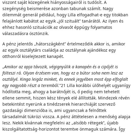
viszont saját közegének hiányosságairól is tudósít. A
szegénység beismerése azonban tabunak számít. Nagy
dilemmát generál például, hogy Lilla elfogadhat-e egy titokban
felajánlott kabátot az egyik „jól szituált” tanárától. Az ilyen és
ehhez hasonló szituációk az olvasót éppúgy folyamatos
válaszadásra ösztönzik.
A pénz jelentős „hátországként” értelmeződik akkor is, amikor
az egyik osztálytárs családja az osztálynak ajándékoz egy
otthonról kiselejtezett kanapét.
„
A
m
ik
o
r az apja távozik, végignyúlik a kanapén és a cipőjét is
fölteszi rá. Olyan érzésem van, hogy ez a bútor soha nem lesz az
osztályé. Kinga leigáz minket, és ennek jegyében most épp elfoglalt
egy nagyobb részt a teremből.
”21 Lilla korábbi ülőhelyét ugyanígy
hódította meg, ahogy a barátnőjét is, ő pedig nem tehetett
ellene semmit, hiszen kész tények elé állították. Mindezek révén
betekintést nyerünk a tinédzserek hierarchiáját szervező
gazdasági dimenzióba is, ami ugyancsak a felnőttek
társadalmát tükrözi vissza. A pénz áttételesen a menőség alapja
lesz. Nekik kívánnak megfelelni az „alsóbb rétegek”, újabb
kiszolgáltatottság-horizontot teremtve önmaguk számára. Így