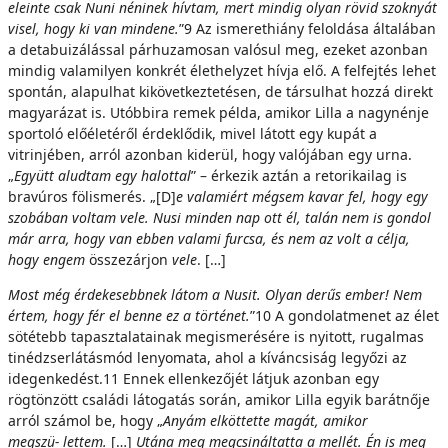
eleinte csak Nuni néninek hívtam, mert mindig olyan rövid szoknyát
visel, hogy ki van mindene.
”9 Az ismerethiány feloldása általában
a detabuizálással párhuzamosan valósul meg, ezeket azonban
mindig valamilyen konkrét élethelyzet hívja elő. A felfejtés lehet
spontán, alapulhat kikövetkeztetésen, de társulhat hozzá direkt
magyarázat is. Utóbbira remek példa, amikor Lilla a nagynénje
sportoló előéletéről érdeklődik, mivel látott egy kupát a
vitrinjében, arról azonban kiderül, hogy valójában egy urna.
„
Együtt aludtam egy halottal
” – érkezik aztán a retorikailag is
bravúros fölismerés. „[D]
e valamiért mégsem kavar fel,
h
o
g
y egy
szobában voltam vele. Nusi minden nap ott él, talán nem is gondol
már arra,
h
o
g
y van ebben valami furcsa, és nem az volt a célja,
hogy engem
összezárjon
v
e
l
e
. […]
M
o
s
t még érdekesebbnek látom a Nusit. Olyan derűs ember! Nem
értem, hogy fér el ben
n
e ez a történet.
”10 A gondolatmenet az élet
sötétebb tapasztalatainak megismerésére is nyitott, rugalmas
tinédzserlátásmód lenyomata, ahol a kíváncsiság legyőzi az
idegenkedést.11 Ennek ellenkezőjét látjuk azonban egy
rögtönzött családi látogatás során, amikor Lilla egyik barátnője
arról számol be, hogy „
Anyám elköttette magát, amikor
megszü-
le
t
t
em
.
[…]
Utána meg megcsináltatta a mellét. Én is meg