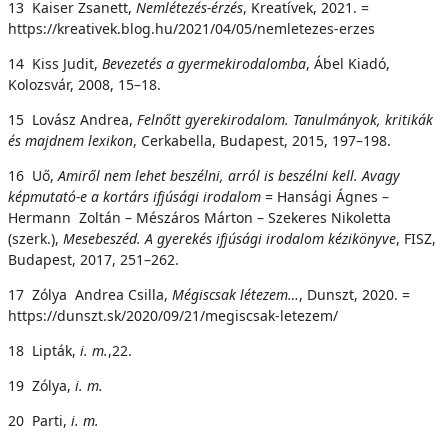
13 Kaiser Zsanett,
Nemlétezés-érzés
, Kreatívek, 2021. =
https://kreativek.blog.hu/2021/04/05/nemletezes-erzes
14 Kiss Judit,
Bevezetés
a gyermekirodalomba
, Ábel Kiadó,
Kolozsvár, 2008, 15–18.
15 Lovász Andrea,
F
elnőtt gyerekirodalom. Tanulmányok, kritikák
és majdnem lexikon
, Cerkabella, Budapest, 2015, 197–198.
16 Uő,
Amiről nem lehet beszélni, arról is beszélni kell. Avagy
képmutató-e a kortárs ifjúsági irodalom
= Hansági Ágnes –
Hermann Zoltán – Mészáros Márton – Szekeres Nikoletta
(szerk.),
M
e
sebeszéd.
A gyerekés ifjúsági irodalom kézikönyve
, FISZ,
Budapest, 2017, 251–262.
17 Zólya Andrea Csilla,
Mégiscsak létezem…
, Dunszt, 2020. =
https://dunszt.sk/2020/09/21/megiscsak-letezem/
18 Lipták,
i
. m.
,22.
19 Zólya,
i
. m.
20 Parti,
i
. m.