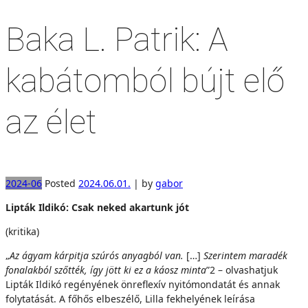
Baka L. Patrik: A
kabátomból bújt elő
az élet
2024-06
Posted
2024.06.01.
|
by
gabor
Lipták Ildikó: Csak neked akartunk jót
(kritika)
„
A
z ágyam kárpitja szúrós anyagból van.
[…]
Szerintem maradék
fonalakból szőtték, így jött ki ez a káosz minta
”2 – olvashatjuk
Lipták Ildikó regényének önreflexív nyitómondatát és annak
folytatását. A főhős elbeszélő, Lilla fekhelyének leírása