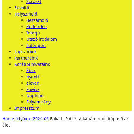
Sorozat
Süvöltő
Helyszínelő
Beszámoló
Körkérdés
Interjú
Utazó irodalom
Fotóriport
Lapszámok
Partnereink
Korábbi rovataink
Éber
nyitott
eleven
kovász
Naplopó
Folyamirány
Impresszum
Home
folyóirat
2024-06
Baka L. Patrik: A kabátomból bújt elő az
élet