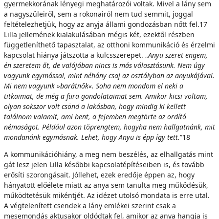
gyermekkorának lényegi meghatározói voltak. Mivel a lány sem
a nagyszüleiről, sem a rokonairól nem tud semmit, joggal
feltételezhetjük, hogy az anyja állami gondozásban nőtt fel.17
Lilla jellemének kialakulásában mégis két, ezektől részben
függetleníthető tapasztalat, az otthoni kommunikáció és érzelmi
kapcsolat hiánya játszotta a kulcsszerepet. „
Anyu szeret engem,
én szeretem őt, de valójában nincs is más választásunk. Nem úgy
vagyunk egymással, mint néhány csaj az osztályban az anyukájával.
Mi nem vagyunk »barátnők«. Soha nem mondom el neki a
titkaimat, de még a fura gondolataimat sem. Amikor kicsi voltam,
olyan sokszor volt csönd a lakásban, hogy mindig ki kellett
találnom valamit, ami bent, a fejemben megtörte az ordító
némaságot. Például azon töprengtem, hogyha nem hallgatnánk, mit
mondanánk egymásnak. Lehet, hogy Anyu is épp így tett.
”18
A kommunikációhiány, a meg nem beszélés, az elhallgatás mint
gát lesz jelen Lilla későbbi kapcsolatépítéseiben is, és tovább
erősíti szorongásait. Jóllehet, ezek eredője éppen az, hogy
hányatott előélete miatt az anya sem tanulta meg működésük,
működtetésük mikéntjét. Az idézet utolsó mondata is erre utal.
A végtelenített csendek a lány emlékei szerint csak a
mesemondás aktusakor oldódtak fel, amikor az anya hangja is