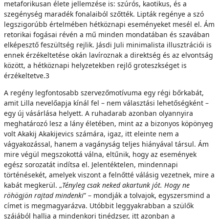
metaforikusan élete jellemzése is: szúrós, kaotikus, és a
szegénység maradék fonalaiból szőtték. Lipták regénye a szó
legszigorúbb értelmében hétköznapi eseményeket mesél el. Ám
retorikai fogásai révén a mű minden mondatában és szavában
elképesztő feszültség rejlik. Jásdi Juli minimalista illusztrációi is
ennek érzékeltetése okán lavíroznak a direktség és az elvontság
között, a hétköznapi helyzetekben rejlő groteszkséget is
érzékeltetve.3
A regény legfontosabb szervezőmotívuma egy régi bőrkabát,
amit Lilla nevelőapja kínál fel – nem választási lehetőségként –
egy új vásárlása helyett. A ruhadarab azonban olyannyira
meghatározó lesz a lány életében, mint az a bizonyos köpönyeg
volt Akakij Akakijevics számára, igaz, itt eleinte nem a
vágyakozással, hanem a vagányság teljes hiányával társul. Ám
mire végül megszokottá válna, eltűnik, hogy az események
egész sorozatát indítsa el. Jelentéktelen, mindennapi
történésekét, amelyek viszont a felnőtté válásig vezetnek, mire a
kabát megkerül. „
Tényleg csak neked akartunk jót. Hogy ne
röhögjön rajtad mindenki
” – mondják a tolvajok, egyszersmind a
címet is megmagyarázva. Utóbbit leggyakrabban a szülők
szájából hallja a mindenkori tinédzser, itt azonban a