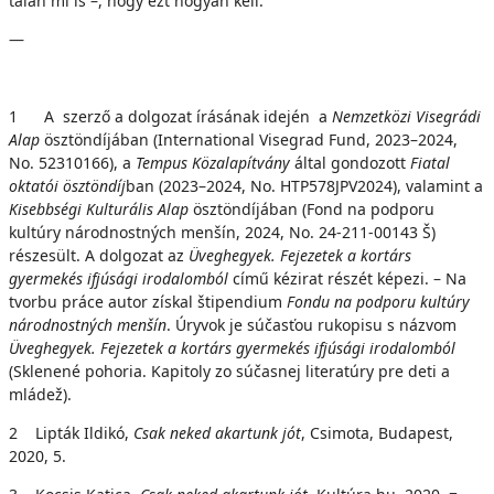
talán mi is –, hogy ezt hogyan kell.
—
1 A szerző a dolgozat írásának idején a
N
emzetközi Visegrádi
Alap
ösztöndíjában (International Visegrad Fund, 2023–2024,
No. 52310166), a
Tempus Közalapítvány
által gondozott
Fiatal
oktatói ösztöndíj
ban (2023–2024, No. HTP578JPV2024), valamint a
Kisebbségi Kulturális Alap
ösztöndíjában (Fond na podporu
kultúry národnostných menšín, 2024, No. 24-211-00143 Š)
részesült. A dolgozat az
Üveghegyek. Fejezetek a kortárs
gyermekés ifjúsági irodalomból
című kézirat részét képezi. – Na
tvorbu práce autor získal štipendium
Fondu na podporu kultúry
národnostných menšín
. Úryvok je súčasťou rukopisu s názvom
Üveghegyek. Fejezetek a kortárs gyermekés ifjúsági irodalomból
(Sklenené pohoria. Kapitoly zo súčasnej literatúry pre deti a
mládež).
2 Lipták Ildikó,
Csak neked akartunk
j
ó
t
, Csimota, Budapest,
2020, 5.