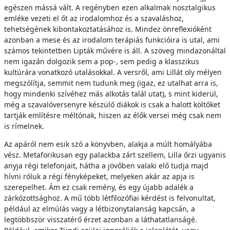
egészen mássá vált. A regényben ezen alkalmak nosztalgikus
emléke vezeti el őt az irodalomhoz és a szavaláshoz,
tehetségének kibontakoztatásához is. Mindez önreflexióként
azonban a mese és az irodalom terápiás funkcióira is utal, ami
számos tekintetben Lipták művére is áll. A szöveg mindazonáltal
nem igazán dolgozik sem a pop-, sem pedig a klasszikus
kultúrára vonatkozó utalásokkal. A versről, ami Lillát oly mélyen
megszólítja, semmit nem tudunk meg (igaz, ez utalhat arra is,
hogy mindenki szívéhez más alkotás talál utat), s mint kiderül,
még a szavalóversenyre készülő diákok is csak a halott költőket
tartják említésre méltónak, hiszen az élők versei még csak nem
is rímelnek.
Az apáról nem esik szó a könyvben, alakja a múlt homályába
vész. Metaforikusan egy palackba zárt szellem, Lilla őrzi ugyanis
anyja régi telefonjait, hátha a jövőben valaki elő tudja majd
hívni róluk a régi fényképeket, melyeken akár az apja is
szerepelhet. Ám ez csak remény, és egy újabb adalék a
zárkózottsághoz. A mű több létfilozófiai kérdést is felvonultat,
például az elmúlás vagy a létbizonytalanság kapcsán, a
legtöbbször visszatérő érzet azonban a láthatatlanságé.