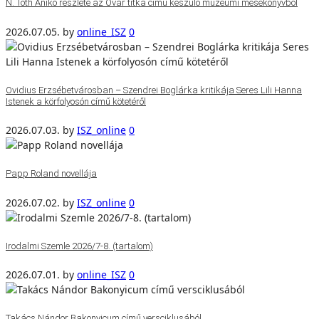
N. Tóth Anikó részlete az Óvár titka című készülő múzeumi mesekönyvből
2026.07.05.
by
online_ISZ
0
Ovidius Erzsébetvárosban – Szendrei Boglárka kritikája Seres Lili Hanna
Istenek a körfolyosón című kötetéről
2026.07.03.
by
ISZ_online
0
Papp Roland novellája
2026.07.02.
by
ISZ_online
0
Irodalmi Szemle 2026/7-8. (tartalom)
2026.07.01.
by
online_ISZ
0
Takács Nándor Bakonyicum című versciklusából