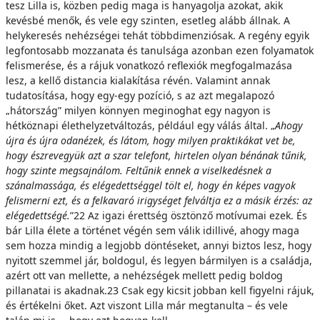
tesz Lilla is, közben pedig maga is hanyagolja azokat, akik
kevésbé menők, és vele egy szinten, esetleg alább állnak. A
helykeresés nehézségei tehát többdimenziósak. A regény egyik
legfontosabb mozzanata és tanulsága azonban ezen folyamatok
felismerése, és a rájuk vonatkozó reflexiók megfogalmazása
lesz, a kellő distancia kialakítása révén. Valamint annak
tudatosítása, hogy egy-egy pozíció, s az azt megalapozó
„hátország” milyen könnyen meginoghat egy nagyon is
hétköznapi élethelyzetváltozás, például egy válás által. „
Ahogy
újra és újra odanézek, és látom, hogy milyen praktikákat vet be,
hogy észrevegyük azt a szar telefont, hirtelen olyan bénának tűnik,
hogy szinte megsajnálom. Feltűnik ennek a viselkedésnek a
szánalmassága, és elégedettséggel tölt el, hogy én képes vagyok
felismerni ezt, és a felkavaró irigységet felváltja ez a másik érzés: az
elégedettségé.
”22 Az igazi érettség ösztönző motívumai ezek. És
bár Lilla élete a történet végén sem válik idillivé, ahogy maga
sem hozza mindig a legjobb döntéseket, annyi biztos lesz, hogy
nyitott szemmel jár, boldogul, és legyen bármilyen is a családja,
azért ott van mellette, a nehézségek mellett pedig boldog
pillanatai is akadnak.23 Csak egy kicsit jobban kell figyelni rájuk,
és értékelni őket. Azt viszont Lilla már megtanulta – és vele