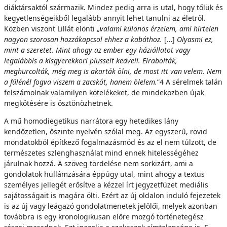
diáktársaktól származik. Mindez pedig arra is utal, hogy tőlük és
kegyetlenségeikből legalább annyit lehet tanulni az életről.
Közben viszont Lillát elönti „
valami különös érzelem, ami hirtelen
nagyon
szorosan hozzákapcsol ehhez a kabáthoz.
[…]
Olyasmi
ez,
mint a szeretet. Mint ahogy az ember egy háziállatot vagy
legalábbis a kisgyerekkori plüsseit kedveli. Elrabolták,
meghurcolták, még meg is akarták ölni, de most itt van velem. Nem
a fülénél fogva viszem a zacskót, hanem ölelem.
”4 A sérelmek talán
felszámolnak valamilyen kötelékeket, de mindeközben újak
megkötésére is ösztönözhetnek.
A mű homodiegetikus narrátora egy hetedikes lány
kendőzetlen, őszinte nyelvén szólal meg. Az egyszerű, rövid
mondatokból építkező fogalmazásmód és az el nem túlzott, de
természetes szlenghasználat mind ennek hitelességéhez
járulnak hozzá. A szöveg tördelése nem sorkizárt, ami a
gondolatok hullámzására éppúgy utal, mint ahogy a textus
személyes jellegét erősítve a kézzel írt jegyzetfüzet mediális
sajátosságait is magára ölti. Ezért az új oldalon induló fejezetek
is az új vagy leágazó gondolatmenetek jelölői, melyek azonban
továbbra is egy kronologikusan előre mozgó történetegész