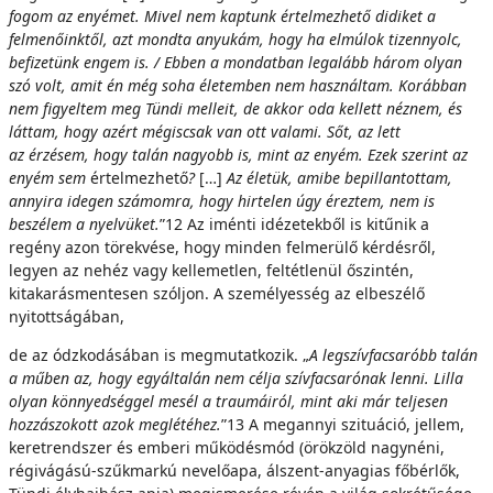
fogom az enyémet. Mivel nem
k
apt
u
n
k értelmezhető didiket
a
felmenőinktől, azt mondta anyukám, hogy ha elmúlok ti
zennyolc,
befizetünk
e
n
ge
m is. / Ebben a mondatban legalább három olyan
szó volt, amit
é
n még soha életemben nem használtam. Korábban
nem figyeltem meg Tündi melleit, de
ak
k
o
r oda kellett néznem, és
láttam, hogy azért mégiscsak van ott valami. Sőt, az lett
az
ér
zésem, hogy talán nagyobb is, mint az enyém. Ezek szerint az
enyém sem
értelmezhető
?
[…]
Az életük, amibe bepillantottam,
annyira idegen számomra, hogy hirtelen úgy
é
r
e
z
t
em
,
n
e
m is
beszélem a nyelvüket.
”12 Az iménti idézetekből is kitűnik a
regény azon törekvése, hogy minden felmerülő kérdésről,
legyen az nehéz vagy kellemetlen, feltétlenül őszintén,
kitakarásmentesen szóljon. A személyesség az elbeszélő
nyitottságában,
de az ódzkodásában is megmutatkozik. „
A legszívfacsaróbb talán
a műben az, hogy egy
á
l
ta
l
á
n nem célja szívfacsarónak lenni. Lilla
olyan könnyedséggel mesél a traumáiról, mint aki már teljesen
hozzászokott azok meglétéhez.
”13 A megannyi szituáció, jellem,
keretrendszer és emberi működésmód (örökzöld nagynéni,
régivágású-szűkmarkú nevelőapa, álszent-anyagias főbérlők,