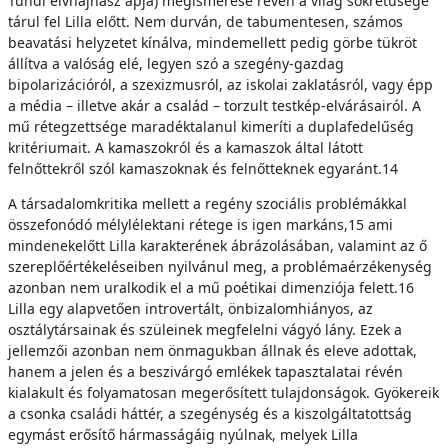
Tündi élvhajhász apja) megismerése révén a világ sokrétűsége
tárul fel Lilla előtt. Nem durván, de tabumentesen, számos
beavatási helyzetet kínálva, mindemellett pedig görbe tükröt
állítva a valóság elé, legyen szó a szegény-gazdag
bipolarizációról, a szexizmusról, az iskolai zaklatásról, vagy épp
a média – illetve akár a család – torzult testkép-elvárásairól. A
mű rétegzettsége maradéktalanul kimeríti a duplafedelűség
kritériumait. A kamaszokról és a kamaszok által látott
felnőttekről szól kamaszoknak és felnőtteknek egyaránt.14
A társadalomkritika mellett a regény szociális problémákkal
összefonódó mélylélektani rétege is igen markáns,15 ami
mindenekelőtt Lilla karakterének ábrázolásában, valamint az ő
szereplőértékeléseiben nyilvánul meg, a problémaérzékenység
azonban nem uralkodik el a mű poétikai dimenziója felett.16
Lilla egy alapvetően introvertált, önbizalomhiányos, az
osztálytársainak és szüleinek megfelelni vágyó lány. Ezek a
jellemzői azonban nem önmagukban állnak és eleve adottak,
hanem a jelen és a beszivárgó emlékek tapasztalatai révén
kialakult és folyamatosan megerősített tulajdonságok. Gyökereik
a csonka családi háttér, a szegénység és a kiszolgáltatottság
egymást erősítő hármasságáig nyúlnak, melyek Lilla