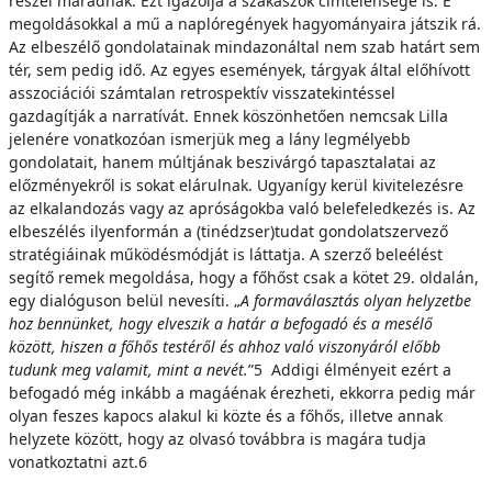
részei maradnak. Ezt igazolja a szakaszok címtelensége is. E
megoldásokkal a mű a naplóregények hagyományaira játszik rá.
Az elbeszélő gondolatainak mindazonáltal nem szab határt sem
tér, sem pedig idő. Az egyes események, tárgyak által előhívott
asszociációi számtalan retrospektív visszatekintéssel
gazdagítják a narratívát. Ennek köszönhetően nemcsak Lilla
jelenére vonatkozóan ismerjük meg a lány legmélyebb
gondolatait, hanem múltjának beszivárgó tapasztalatai az
előzményekről is sokat elárulnak. Ugyanígy kerül kivitelezésre
az elkalandozás vagy az apróságokba való belefeledkezés is. Az
elbeszélés ilyenformán a (tinédzser)tudat gondolatszervező
stratégiáinak működésmódját is láttatja. A szerző beleélést
segítő remek megoldása, hogy a főhőst csak a kötet 29. oldalán,
egy dialóguson belül nevesíti. „
A formaválasztás olyan helyzetbe
hoz bennünket, hogy elveszik a határ a befogadó és a mesélő
között, hiszen a főhős testéről és ahhoz való viszonyáról előbb
tudunk meg valamit, mint a nevét.
”5 Addigi élményeit ezért a
befogadó még inkább a magáénak érezheti, ekkorra pedig már
olyan feszes kapocs alakul ki közte és a főhős, illetve annak
helyzete között, hogy az olvasó továbbra is magára tudja
vonatkoztatni azt.6