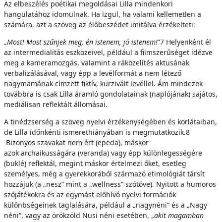
Az elbeszélés poétikai megoldásai Lilla mindenkori
hangulatához idomulnak. Ha izgul, ha valami kellemetlen a
számára, azt a szöveg az élőbeszédet imitálva érzékelteti:
„
M
o
s
t
! Most szűnjek meg, én istenem, jó istenem!
”7 Helyenként él
az intermedialitás eszközeivel, például a filmszerűséget idézve
meg a kameramozgás, valamint a ráközelítés aktusának
verbalizálásával, vagy épp a levélformát a nem létező
nagymamának címzett fiktív, kurzivált levéllel. Ám mindezek
továbbra is csak Lilla áramló gondolatainak (naplójának) sajátos,
mediálisan reflektált állomásai.
A tinédzserség a szöveg nyelvi érzékenységében és korlátaiban,
de Lilla időnkénti ismerethiányában is megmutatkozik.8
Bizonyos szavakat nem ért (epeda), máskor
azok archaikusságára (veranda) vagy épp különlegességére
(buklé) reflektál, megint máskor értelmezi őket, esetleg
személyes, még a gyerekkorából származó etimológiát társít
hozzájuk (a „nesz” mint a „wellness” szótöve). Nyitott a humoros
szójátékokra és az egymást előhívó nyelvi formációk
különbségeinek taglalására, például a „nagynéni” és a „Nagy
néni”, vagy az örökzöld Nusi néni esetében, „
akit magamban