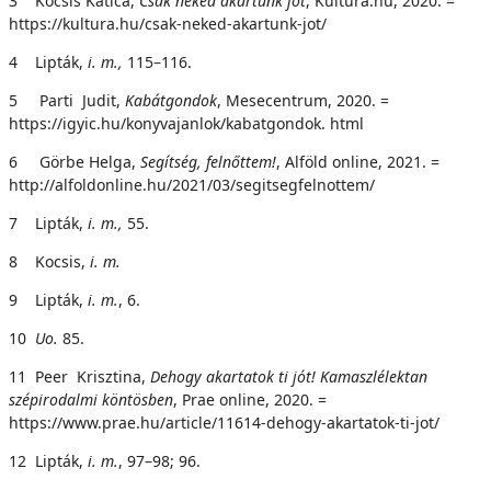
3 Kocsis Katica,
Csak neked akartunk jót
, Kultúra.hu, 2020. =
https://kultura.hu/csak-neked-akartunk-jot/
4 Lipták,
i
. m.,
115–116.
5 Parti Judit,
Kabátgondok
, Mesecentrum, 2020. =
https://igyic.hu/konyvajanlok/kabatgondok. html
6 Görbe Helga,
Segítség, felnőttem!
, Alföld online, 2021. =
http://alfoldonline.hu/2021/03/segitsegfelnottem/
7 Lipták,
i
. m.,
55.
8 Kocsis,
i. m.
9 Lipták,
i
. m.
, 6.
10
U
o
.
85.
11 Peer Krisztina,
Dehogy akartatok ti jót! Kamaszlélektan
szépirodalmi köntösben
, Prae online, 2020. =
https://www.prae.hu/article/11614-dehogy-akartatok-ti-jot/
12 Lipták,
i
. m.
, 97–98; 96.