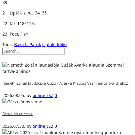
89
21 Lipták,
i
. m.,
34–35.
22
U
o
.
118–119.
23 Peer,
i. m
Tags:
Baka L. Patrik
Lipták Ildikó
Németh Zoltán laudációja Gužák Avarka Klaudia Szemmel tartva-díjához
2026.08.05.
by
online_ISZ
0
Géczi János verse
2026.07.30.
by
online_ISZ
0