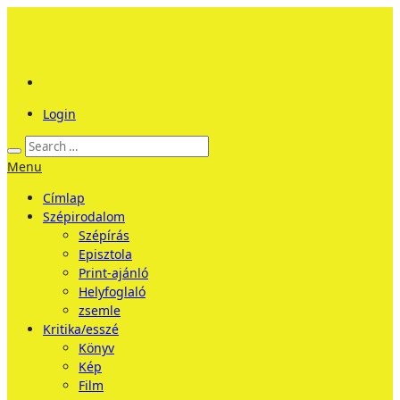
Login
Menu
Címlap
Szépirodalom
Szépírás
Episztola
Print-ajánló
Helyfoglaló
zsemle
Kritika/esszé
Könyv
Kép
Film