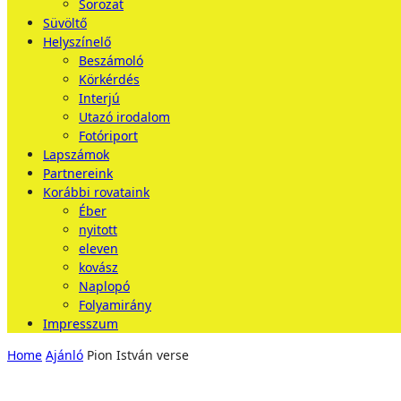
Sorozat
Süvöltő
Helyszínelő
Beszámoló
Körkérdés
Interjú
Utazó irodalom
Fotóriport
Lapszámok
Partnereink
Korábbi rovataink
Éber
nyitott
eleven
kovász
Naplopó
Folyamirány
Impresszum
Home
Ajánló
Pion István verse