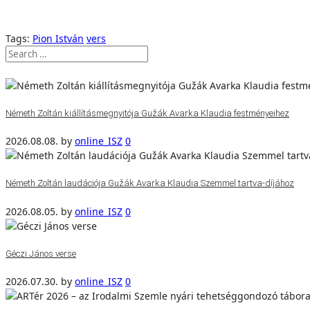
Tags:
Pion István
vers
Németh Zoltán kiállításmegnyitója Gužák Avarka Klaudia festményeihez
2026.08.08.
by
online_ISZ
0
Németh Zoltán laudációja Gužák Avarka Klaudia Szemmel tartva-díjához
2026.08.05.
by
online_ISZ
0
Géczi János verse
2026.07.30.
by
online_ISZ
0