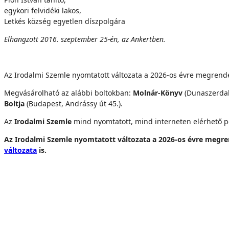
egykori felvidéki lakos,
Letkés község egyetlen díszpolgára
Elhangzott 2016. szeptember 25-én, az Ankertben.
Az Irodalmi Szemle nyomtatott változata a 2026-os évre megrend
Megvásárolható az alábbi boltokban:
Molnár-Könyv
(Dunaszerdah
Boltja
(Budapest, Andrássy út 45.).
Az
Irodalmi Szemle
mind nyomtatott, mind interneten elérhető pd
Az Irodalmi Szemle nyomtatott változata a 2026-os évre megr
változata
is.