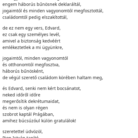
engem háborús bűnösnek deklaráltál,
jogaimtól és minden vagyonomtól megfosztottál,
családomtól pedig elszakítottál,
de ez nem egy vers, Edvard,
ez csak egy személyes levél,
amivel a biztonság kedvéért
emlékeztetlek a mi ügyünkre,
jogaimtól, minden vagyonomtól
és otthonomtól megfosztva,
háborús bűnösként,
de végül szerető családom körében haltam meg,
és Edvard, senki nem kért bocsánatot,
neked időről időre
megerősítik dekrétumaidat,
és nem is olyan régen
szobrot kaptál Prágában,
amihez búcsúzóul külön gratulálok!
szeretettel üdvözöl,
Pion István tanító,