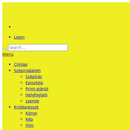
Login
Menu
Címlap
Szépirodalom
Szépírás
Episztola
Print-ajánló
Helyfoglaló
zsemle
Kritika/esszé
Könyv
Kép
Film