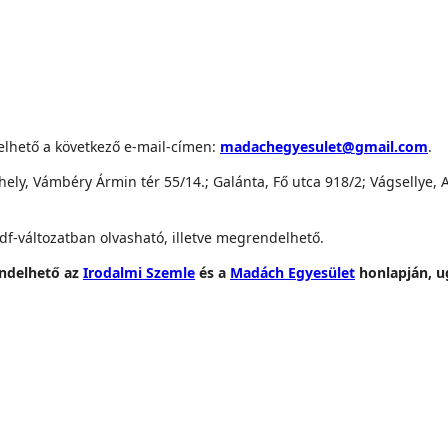
elhető a következő e-mail-címen:
madachegyesulet@gmail.com
.
ely, Vámbéry Ármin tér 55/14.; Galánta, Fő utca 918/2; Vágsellye, A
f-változatban olvasható, illetve megrendelhető.
endelhető az
Irodalmi Szemle
és a
Madách Egyesület
honlapján, u