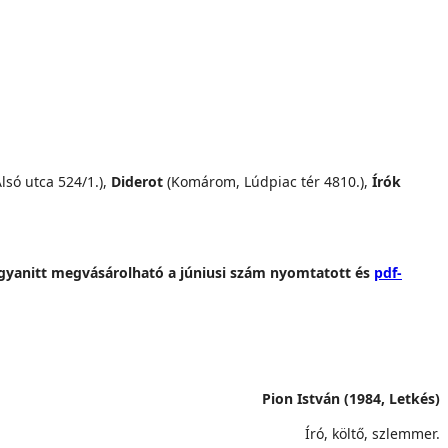
lsó utca 524/1.),
Diderot
(Komárom, Lúdpiac tér 4810.),
Írók
gyanitt megvásárolható a júniusi szám nyomtatott és
pdf-
Pion István (1984, Letkés)
Író, költő, szlemmer.