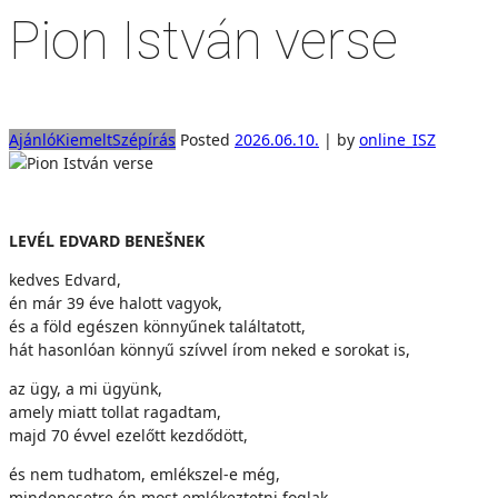
Pion István verse
Ajánló
Kiemelt
Szépírás
Posted
2026.06.10.
|
by
online_ISZ
LEVÉL EDVARD BENEŠNEK
kedves Edvard,
én már 39 éve halott vagyok,
és a föld egészen könnyűnek találtatott,
hát hasonlóan könnyű szívvel írom neked e sorokat is,
az ügy, a mi ügyünk,
amely miatt tollat ragadtam,
majd 70 évvel ezelőtt kezdődött,
és nem tudhatom, emlékszel-e még,
mindenesetre én most emlékeztetni foglak