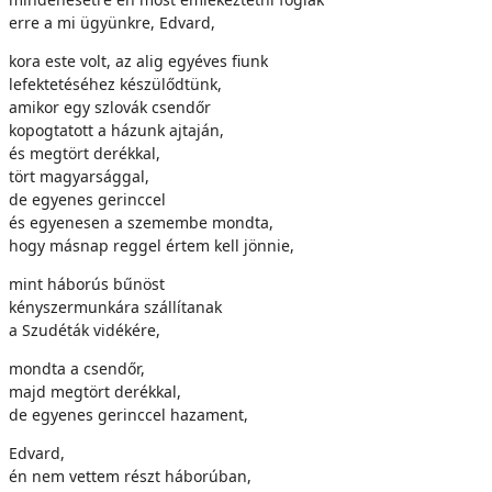
erre a mi ügyünkre, Edvard,
kora este volt, az alig egyéves fiunk
lefektetéséhez készülődtünk,
amikor egy szlovák csendőr
kopogtatott a házunk ajtaján,
és megtört derékkal,
tört magyarsággal,
de egyenes gerinccel
és egyenesen a szemembe mondta,
hogy másnap reggel értem kell jönnie,
mint háborús bűnöst
kényszermunkára szállítanak
a Szudéták vidékére,
mondta a csendőr,
majd megtört derékkal,
de egyenes gerinccel hazament,
Edvard,
én nem vettem részt háborúban,