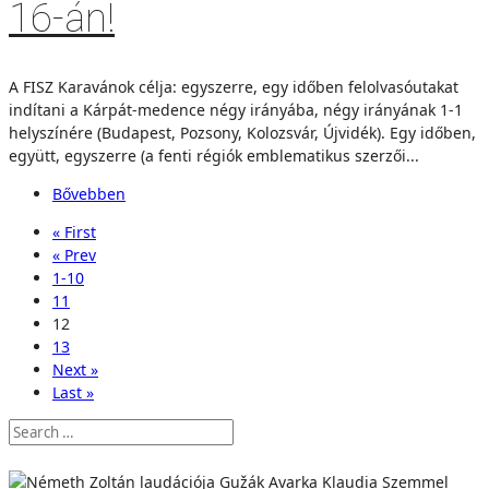
16-án!
A FISZ Karavánok célja: egyszerre, egy időben felolvasóutakat
indítani a Kárpát-medence négy irányába, négy irányának 1-1
helyszínére (Budapest, Pozsony, Kolozsvár, Újvidék). Egy időben,
együtt, egyszerre (a fenti régiók emblematikus szerzői...
Bővebben
« First
« Prev
1-10
11
12
13
Next »
Last »