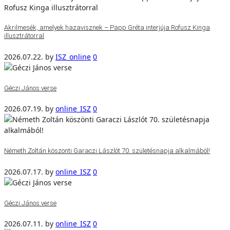
Akrilmesék, amelyek hazavisznek – Papp Gréta interjúja Rofusz Kinga
illusztrátorral
2026.07.22.
by
ISZ_online
0
Géczi János verse
2026.07.19.
by
online_ISZ
0
Németh Zoltán köszönti Garaczi Lászlót 70. születésnapja alkalmából!
2026.07.17.
by
online_ISZ
0
Géczi János verse
2026.07.11.
by
online_ISZ
0