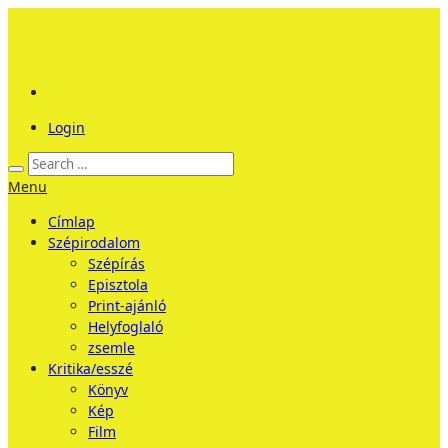
Login
Menu
Címlap
Szépirodalom
Szépírás
Episztola
Print-ajánló
Helyfoglaló
zsemle
Kritika/esszé
Könyv
Kép
Film