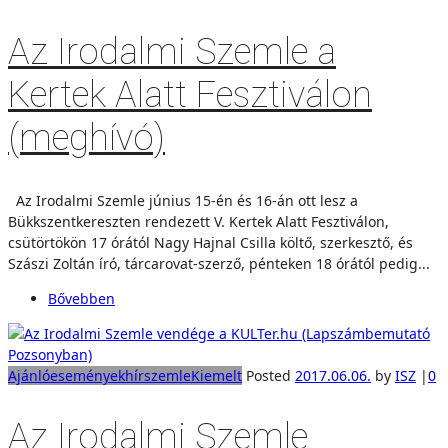
Az Irodalmi Szemle a
Kertek Alatt Fesztiválon
(meghívó)
Az Irodalmi Szemle június 15-én és 16-án ott lesz a
Bükkszentkereszten rendezett V. Kertek Alatt Fesztiválon,
csütörtökön 17 órától Nagy Hajnal Csilla költő, szerkesztő, és
Szászi Zoltán író, tárcarovat-szerző, pénteken 18 órától pedig...
Bővebben
Ajánló
események
hírszemle
Kiemelt
Posted
2017.06.06.
by
ISZ
|
0
Az Irodalmi Szemle