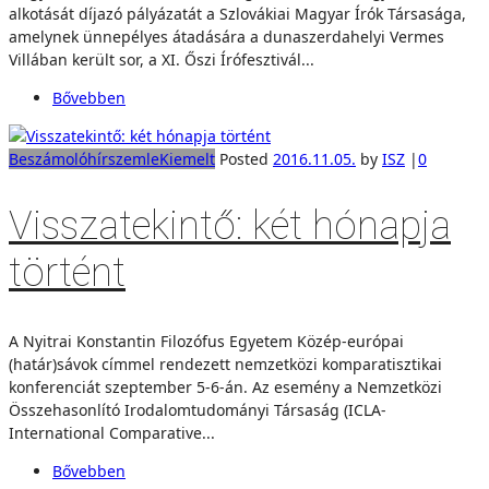
alkotását díjazó pályázatát a Szlovákiai Magyar Írók Társasága,
amelynek ünnepélyes átadására a dunaszerdahelyi Vermes
Villában került sor, a XI. Őszi Írófesztivál...
Bővebben
Beszámoló
hírszemle
Kiemelt
Posted
2016.11.05.
by
ISZ
|
0
Visszatekintő: két hónapja
történt
A Nyitrai Konstantin Filozófus Egyetem Közép-európai
(határ)sávok címmel rendezett nemzetközi komparatisztikai
konferenciát szeptember 5-6-án. Az esemény a Nemzetközi
Összehasonlító Irodalomtudományi Társaság (ICLA-
International Comparative...
Bővebben