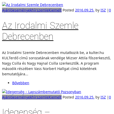
Ajánló
események
hírszemle
Kiemelt
Posted
2016.09.25.
by
ISZ
|
0
Az Irodalmi Szemle
Debrecenben
Az Irodalmi Szemle Debrecenben mutatkozik be, a kulter.hu
KULTerdő című sorozatának vendége Mizser Attila főszerkesztő,
Nagy Csilla és Nagy Hajnal Csilla szerkesztők. A program
második részében Vass Norbert Hallgat című kötetének
bemutatójára...
Bővebben
Ajánló
események
hírszemle
Kiemelt
Posted
2016.09.25.
by
ISZ
|
0
Idegenség –