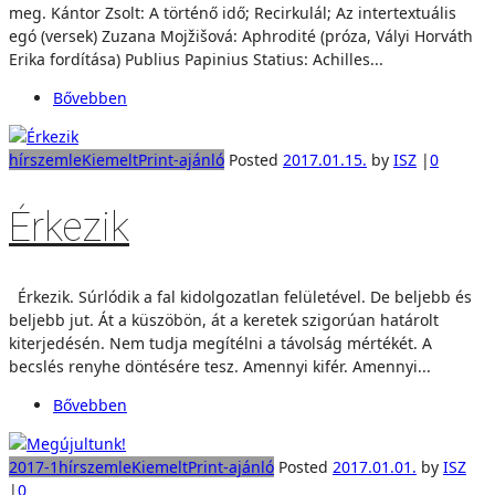
meg. Kántor Zsolt: A történő idő; Recirkulál; Az intertextuális
egó (versek) Zuzana Mojžišová: Aphrodité (próza, Vályi Horváth
Erika fordítása) Publius Papinius Statius: Achilles...
Bővebben
hírszemle
Kiemelt
Print-ajánló
Posted
2017.01.15.
by
ISZ
|
0
Érkezik
Érkezik. Súrlódik a fal kidolgozatlan felületével. De beljebb és
beljebb jut. Át a küszöbön, át a keretek szigorúan határolt
kiterjedésén. Nem tudja megítélni a távolság mértékét. A
becslés renyhe döntésére tesz. Amennyi kifér. Amennyi...
Bővebben
2017-1
hírszemle
Kiemelt
Print-ajánló
Posted
2017.01.01.
by
ISZ
|
0