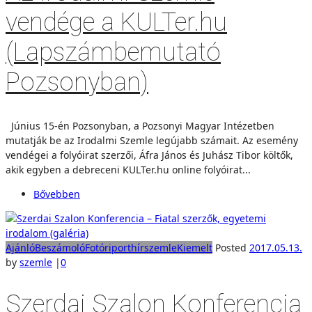
vendége a KULTer.hu
(Lapszámbemutató
Pozsonyban)
Június 15-én Pozsonyban, a Pozsonyi Magyar Intézetben
mutatják be az Irodalmi Szemle legújabb számait. Az esemény
vendégei a folyóirat szerzői, Áfra János és Juhász Tibor költők,
akik egyben a debreceni KULTer.hu online folyóirat...
Bővebben
Ajánló
Beszámoló
Fotóriport
hírszemle
Kiemelt
Posted
2017.05.13.
by
szemle
|
0
Szerdai Szalon Konferencia