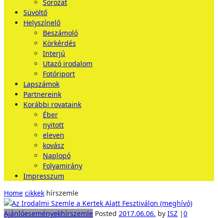
Sorozat
Süvöltő
Helyszínelő
Beszámoló
Körkérdés
Interjú
Utazó irodalom
Fotóriport
Lapszámok
Partnereink
Korábbi rovataink
Éber
nyitott
eleven
kovász
Naplopó
Folyamirány
Impresszum
Home
cikkek
hírszemle
Ajánló
események
hírszemle
Posted
2017.06.06.
by
ISZ
|
0