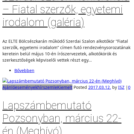
– Fiatal szerzők, egyetemi
irodalom (galéria)
Az ELTE Bölcsészkarán működő Szerdai Szalon alkotókör “Fiatal
szerzők, egyetemi irodalom” címen futó rendezvénysorozatának
keretein belül május 10-én írószervezetek, alkotókörök és
szerkesztőségek képviselői vettek részt egy...
Bővebben
Ajánló
események
hírszemle
Kiemelt
Posted
2017.03.12.
by
ISZ
|
0
Lapszámbemutató
Pozsonyban, március 22-
én (Meghívó)