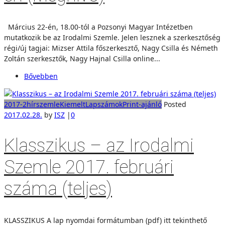
Március 22-én, 18.00-tól a Pozsonyi Magyar Intézetben
mutatkozik be az Irodalmi Szemle. Jelen lesznek a szerkesztőség
régi/új tagjai: Mizser Attila főszerkesztő, Nagy Csilla és Németh
Zoltán szerkesztők, Nagy Hajnal Csilla online...
Bővebben
2017-2
hírszemle
Kiemelt
Lapszámok
Print-ajánló
Posted
2017.02.28.
by
ISZ
|
0
Klasszikus – az Irodalmi
Szemle 2017. februári
száma (teljes)
KLASSZIKUS A lap nyomdai formátumban (pdf) itt tekinthető