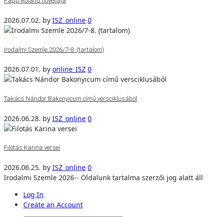
Papp Roland novellája
2026.07.02.
by
ISZ_online
0
Irodalmi Szemle 2026/7-8. (tartalom)
2026.07.01.
by
online_ISZ
0
Takács Nándor Bakonyicum című versciklusából
2026.06.28.
by
ISZ_online
0
Filotás Karina versei
2026.06.25.
by
ISZ_online
0
Irodalmi Szemle 2026-- Oldalunk tartalma szerzői jog alatt áll
Log In
Create an Account