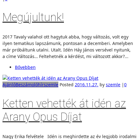
Megújultunk!
2017 Tavaly valahol ott hagytuk abba, hogy változás, volt egy
ilyen tematikus lapszámunk, pontosan a decemberi. Amelyben
már próbáltunk utalni. Utalt. Idén Háy János versével nyitunk,
a címe Változás… Feltehetnék a kérdést, mi változott akkor?...
Bővebben
Ajánló
Beszámoló
hírszemle
Posted
2016.11.27.
by
szemle
|
0
Ketten vehették át idén az
Arany Opus Díjat
Nagy Erika felvétele Idén is meghirdette az év legjobb irodalmi