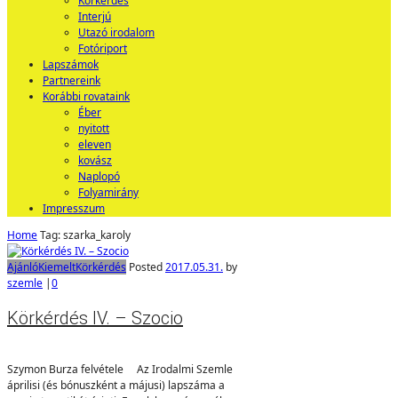
Körkérdés
Interjú
Utazó irodalom
Fotóriport
Lapszámok
Partnereink
Korábbi rovataink
Éber
nyitott
eleven
kovász
Naplopó
Folyamirány
Impresszum
Home
Tag: szarka_karoly
Ajánló
Kiemelt
Körkérdés
Posted
2017.05.31.
by
szemle
|
0
Körkérdés IV. – Szocio
Szymon Burza felvétele Az Irodalmi Szemle
áprilisi (és bónuszként a májusi) lapszáma a