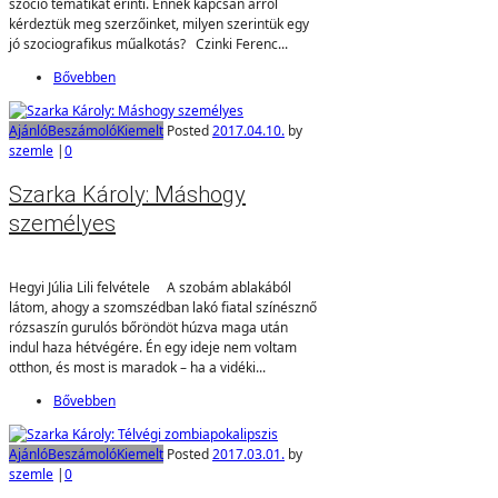
szocio tematikát érinti. Ennek kapcsán arról
kérdeztük meg szerzőinket, milyen szerintük egy
jó szociografikus műalkotás? Czinki Ferenc...
Bővebben
Ajánló
Beszámoló
Kiemelt
Posted
2017.04.10.
by
szemle
|
0
Szarka Károly: Máshogy
személyes
Hegyi Júlia Lili felvétele A szobám ablakából
látom, ahogy a szomszédban lakó fiatal színésznő
rózsaszín gurulós bőröndöt húzva maga után
indul haza hétvégére. Én egy ideje nem voltam
otthon, és most is maradok – ha a vidéki...
Bővebben
Ajánló
Beszámoló
Kiemelt
Posted
2017.03.01.
by
szemle
|
0