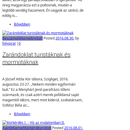
öreg magyarázza ezt a pultosnak, miután a
legtöbb vendég hazament. Én vagyok az utolsó, de
eddig is...
Bővebben
Beszámoló
Kiemelt
nyitott
Posted
2016.08.30.
by
folyoirat
|
0
Zarándoklat turistáknak és
mormotáknak
A József Attila Kör tábora, Szigliget, 2016.
augusztus 23-27. „Nekem minden egyformán
buli.” Ez a Menyhárt Jenő-parafrázis tőlem
származik, és csak azért merek pofátlanul saját
magamtól idézni, mert mint kiderül, szobatársam,
Soltész Béla az...
Bővebben
Ajánló
Kiemelt
Körkérdés
nyitott
Posted
2016.08.01.