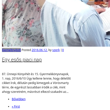
Kiemelt
nyitott
Posted
2016.06.12.
by
szerk
|
0
Egy esős piaci nap
87. Ünnepi Könyvhét és 15. Gyermekkönyvnapok,
1. nap, 2016/6/10 Úgy kellene lennie, hogy délelőtt
cikket írok, délután pedig kimegyek a Vörösmarty
térre, de egyrészt lassabban íródik a cikk, mint
ahogy szeretném, másrészt elkezd szakadni az...
Bővebben
« First