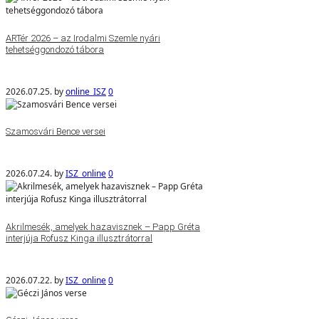
ARTér 2026 – az Irodalmi Szemle nyári
tehetséggondozó tábora
2026.07.25.
by
online_ISZ
0
Szamosvári Bence versei
2026.07.24.
by
ISZ_online
0
Akrilmesék, amelyek hazavisznek – Papp Gréta
interjúja Rofusz Kinga illusztrátorral
2026.07.22.
by
ISZ_online
0