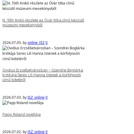
N. Tóth Anikó részlete az Óvár titka című készülő
múzeumi mesekönyvből
2026.07.05.
by
online_ISZ
0
Ovidius Erzsébetvárosban – Szendrei Boglárka
kritikája Seres Lili Hanna Istenek a körfolyosón
című kötetéről
2026.07.03.
by
ISZ_online
0
Papp Roland novellája
2026.07.02.
by
ISZ_online
0