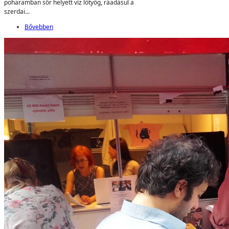
poharamban sör helyett víz lötyög, ráadásul a
szerdai...
Bővebben