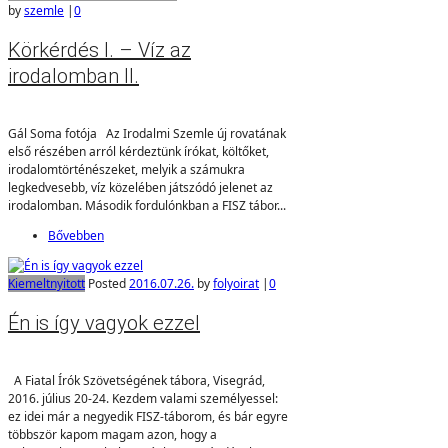
by
szemle
|
0
Körkérdés I. – Víz az
irodalomban II.
Gál Soma fotója Az Irodalmi Szemle új rovatának
első részében arról kérdeztünk írókat, költőket,
irodalomtörténészeket, melyik a számukra
legkedvesebb, víz közelében játszódó jelenet az
irodalomban. Második fordulónkban a FISZ tábor...
Bővebben
Kiemelt
nyitott
Posted
2016.07.26.
by
folyoirat
|
0
Én is így vagyok ezzel
A Fiatal Írók Szövetségének tábora, Visegrád,
2016. július 20-24. Kezdem valami személyessel:
ez idei már a negyedik FISZ-táborom, és bár egyre
többször kapom magam azon, hogy a