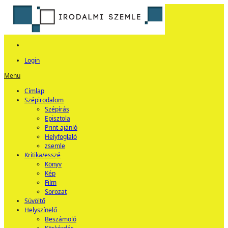
Login
Menu
Címlap
Szépirodalom
Szépírás
Episztola
Print-ajánló
Helyfoglaló
zsemle
Kritika/esszé
Könyv
Kép
Film
Sorozat
Süvöltő
Helyszínelő
Beszámoló