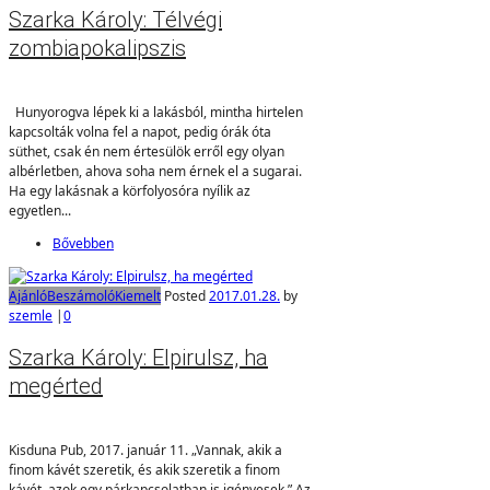
Szarka Károly: Télvégi
zombiapokalipszis
Hunyorogva lépek ki a lakásból, mintha hirtelen
kapcsolták volna fel a napot, pedig órák óta
süthet, csak én nem értesülök erről egy olyan
albérletben, ahova soha nem érnek el a sugarai.
Ha egy lakásnak a körfolyosóra nyílik az
egyetlen...
Bővebben
Ajánló
Beszámoló
Kiemelt
Posted
2017.01.28.
by
szemle
|
0
Szarka Károly: Elpirulsz, ha
megérted
Kisduna Pub, 2017. január 11. „Vannak, akik a
finom kávét szeretik, és akik szeretik a finom
kávét, azok egy párkapcsolatban is igényesek.” Az