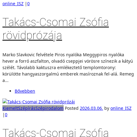
online_ISZ
|
0
Takács-Csomai Zsófia
rövidprózája
Marko Slavkovic felvétele Piros nyalóka Meggypiros nyalóka
hever a forró aszfalton, olvadó cseppjei vörösre színezik a kátyú
szélét. Távolabb kaktuszra emlékeztető templomtorony:
körülötte hangyaszorgalmú emberek masíroznak fel-alá. Remeg
a...
Bővebben
Kiemelt
Szépírás
Szépirodalom
Posted
2026.03.06.
by
online_ISZ
|
0
Takács-Csomai Zsófia