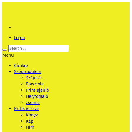
Login
Menu
Címlap
Szépirodalom
Szépírás
Episztola
Print-ajánló
Helyfoglaló
zsemle
Kritika/esszé
Könyv
Kép
Film