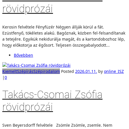
rövidprózái
Kerosin felvétele Fényfüzér Négyen állják körül a fát.
Ezüstfenyő, tökéletes alakú. Bagóznak, közben fel-felsandítanak
a tetejére. Egyikük nekidurálja magát, és a kartondobozhoz lép,
hogy előkotorja az égősort. Teljesen összegabalyodott...
Bővebben
Kiemelt
Szépírás
Szépirodalom
Posted
2026.01.11.
by
online_ISZ
|
0
Takács-Csomai Zsófia
rövidprózái
Sven Beyersdorff felvétele Zsömle Zsömle, zsemle. Nem