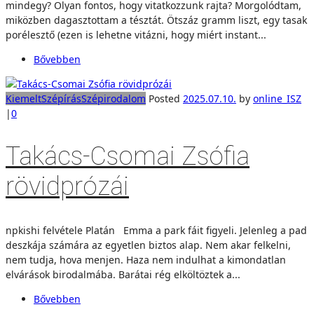
mindegy? Olyan fontos, hogy vitatkozzunk rajta? Morgolódtam,
miközben dagasztottam a tésztát. Ötszáz gramm liszt, egy tasak
porélesztő (ezen is lehetne vitázni, hogy miért instant...
Bővebben
Kiemelt
Szépírás
Szépirodalom
Posted
2025.07.10.
by
online_ISZ
|
0
Takács-Csomai Zsófia
rövidprózái
npkishi felvétele Platán Emma a park fáit figyeli. Jelenleg a pad
deszkája számára az egyetlen biztos alap. Nem akar felkelni,
nem tudja, hova menjen. Haza nem indulhat a kimondatlan
elvárások birodalmába. Barátai rég elköltöztek a...
Bővebben