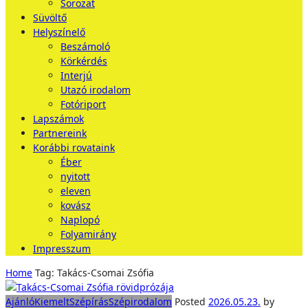
Sorozat
Süvöltő
Helyszínelő
Beszámoló
Körkérdés
Interjú
Utazó irodalom
Fotóriport
Lapszámok
Partnereink
Korábbi rovataink
Éber
nyitott
eleven
kovász
Naplopó
Folyamirány
Impresszum
Home
Tag: Takács-Csomai Zsófia
Ajánló
Kiemelt
Szépírás
Szépirodalom
Posted
2026.05.23.
by