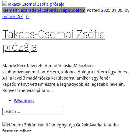
Kiemelt
Nezaradené
Szépírás
Szépirodalom
Posted
2025.01.30.
by
online_ISZ
|
0
Takács-Csomai Zsófia
prózája
Mandy Kerr felvétele A madársóska Miközben
szobanövényeimet öntöztem, különös dologra lettem figyelmes.
A lila levelű madársóska került sorra, amikor egy fehér
képződményt vettem észre a legnagyobb és legszebb levelén.
Rögvest megvizsgáltam...
Bővebben