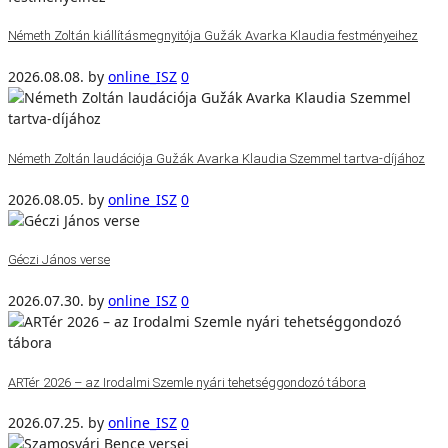
Németh Zoltán kiállításmegnyitója Gužák Avarka Klaudia festményeihez
2026.08.08.
by
online_ISZ
0
Németh Zoltán laudációja Gužák Avarka Klaudia Szemmel tartva-díjához
2026.08.05.
by
online_ISZ
0
Géczi János verse
2026.07.30.
by
online_ISZ
0
ARTér 2026 – az Irodalmi Szemle nyári tehetséggondozó tábora
2026.07.25.
by
online_ISZ
0