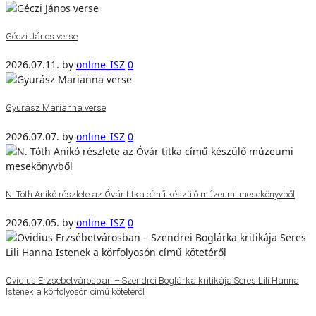
Géczi János verse
2026.07.11.
by
online_ISZ
0
Gyurász Marianna verse
2026.07.07.
by
online_ISZ
0
N. Tóth Anikó részlete az Óvár titka című készülő múzeumi mesekönyvből
2026.07.05.
by
online_ISZ
0
Ovidius Erzsébetvárosban – Szendrei Boglárka kritikája Seres Lili Hanna
Istenek a körfolyosón című kötetéről