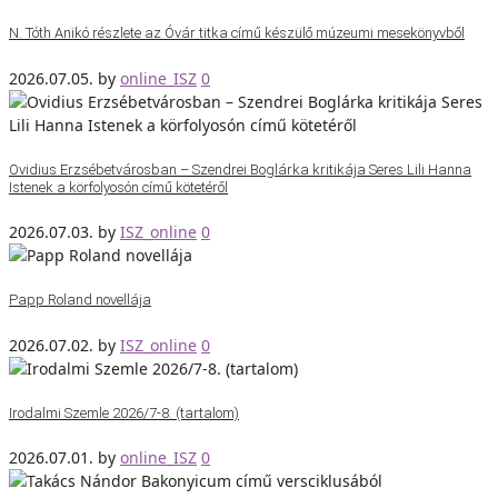
N. Tóth Anikó részlete az Óvár titka című készülő múzeumi mesekönyvből
2026.07.05.
by
online_ISZ
0
Ovidius Erzsébetvárosban – Szendrei Boglárka kritikája Seres Lili Hanna
Istenek a körfolyosón című kötetéről
2026.07.03.
by
ISZ_online
0
Papp Roland novellája
2026.07.02.
by
ISZ_online
0
Irodalmi Szemle 2026/7-8. (tartalom)
2026.07.01.
by
online_ISZ
0