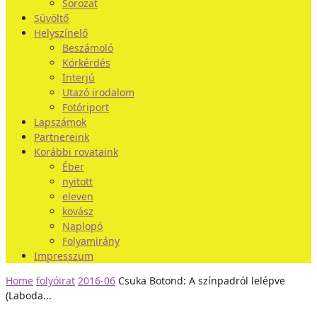
Sorozat
Süvöltő
Helyszínelő
Beszámoló
Körkérdés
Interjú
Utazó irodalom
Fotóriport
Lapszámok
Partnereink
Korábbi rovataink
Éber
nyitott
eleven
kovász
Naplopó
Folyamirány
Impresszum
Home
folyóirat
2016-06
Csuka Botond: A színpadról lelépve
(Laboda...