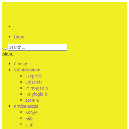
Login
Menu
Címlap
Szépirodalom
Szépírás
Episztola
Print-ajánló
Helyfoglaló
zsemle
Kritika/esszé
Könyv
Kép
Film