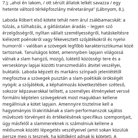
7.); „ahol én lakom, / ott sérült állatok lelkét savazza / egy
hetente változó térképfoszlány méretaránya” (Lábnyom, 8.).
Laboda Róbert első kötete tehát nem árul zsákbamacskát: a
túlzás, a túlhabzás, a gátlástalan áradás – legyen szó
érzelgősségről, nyíltan vállalt személyességről, hatáskeltésre
kiélezett poénokról vagy fékevesztett szójátékokról és nyelvi
humorról – valóban a szövegek legfőbb karakterisztikumai közé
tartoznak. Tanulságos kötet, amennyiben lapjain világossá
válnak a slam hangzó, mozgó, lüktető közösségi tere és a
verseskönyv lapjai közötti transzmediális átvitel veszélyei,
buktatói. Laboda képzett és markáns színpadi jelenlététől
megfosztva a szövegek pusztán a slam-poétikák örökségét
nyögik: a szójátékok, a képhalmozás következtében széteső,
sokszor képzavarokkal telített, a személyes élményeket verssé
formálni képtelen szövegeknek most magukban kellene
megállniuk a kötet lapjain. Amennyire tisztelnie kell a
hagyományos lírakritikának a slam-performanszok sajátos
művészeti törvényeit és értékelésének specifikus szempontjait,
úgy másfelől a slammereknek is számolniuk kellene a
médiumok közötti lépegetés veszélyeivel (amit sokan közülük
persze meg is tesznek, ha költőként adnak ki kötetet). A