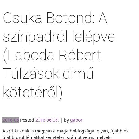
Csuka Botond: A
színpadról lelépve
(Laboda Róbert
Túlzások című
kötetéről)
2016-06
Posted
2016.06.05.
|
by
gabor
A kritikusnak is megvan a maga boldogsága: olyan, újabb és
újabb problémákkal kénytelen számot vetni, melyek