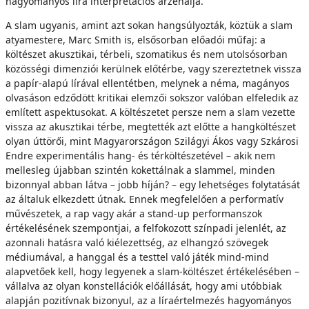
hagyományos líra interpretációs arzenálja.
A slam ugyanis, amint azt sokan hangsúlyozták, köztük a slam
atyamestere, Marc Smith is, elsősorban előadói műfaj: a
költészet akusztikai, térbeli, szomatikus és nem utolsósorban
közösségi dimenziói kerülnek előtérbe, vagy szereztetnek vissza
a papír-alapú lírával ellentétben, melynek a néma, magányos
olvasáson edződött kritikai elemzői sokszor valóban elfeledik az
említett aspektusokat. A költészetet persze nem a slam vezette
vissza az akusztikai térbe, megtették azt előtte a hangköltészet
olyan úttörői, mint Magyarországon Szilágyi Ákos vagy Szkárosi
Endre experimentális hang- és térköltészetével – akik nem
mellesleg újabban szintén kokettálnak a slammel, minden
bizonnyal abban látva – jobb híján? – egy lehetséges folytatását
az általuk elkezdett útnak. Ennek megfelelően a performatív
művészetek, a rap vagy akár a stand-up performanszok
értékelésének szempontjai, a felfokozott színpadi jelenlét, az
azonnali hatásra való kiélezettség, az elhangzó szövegek
médiumával, a hanggal és a testtel való játék mind-mind
alapvetőek kell, hogy legyenek a slam-költészet értékelésében –
vállalva az olyan konstellációk előállását, hogy ami utóbbiak
alapján pozitívnak bizonyul, az a líraértelmezés hagyományos