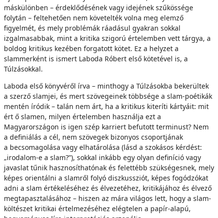
máskülönben – érdeklődésének vagy idejének szűkössége
folytán – feltehetően nem követelték volna meg elemző
figyelmét, és mely problémák ráadásul gyakran sokkal
izgalmasabbak, mint a kritika szigorú értelemben vett tárgya, a
boldog kritikus kezében forgatott kötet. Ez a helyzet a
slammerként is ismert Laboda Róbert első kötetével is, a
Túlzásokkal.
Laboda első könyvéről írva – minthogy a Túlzásokba bekerültek
a szerző slamjei, és mert szövegeinek többsége a slam-poétikák
mentén íródik – talán nem árt, ha a kritikus kiteríti kártyáit: mit
ért ő slamen, milyen értelemben használja ezt a
Magyarországon is igen szép karriert befutott terminust? Nem
a definiálás a cél, nem szövegek bizonyos csoportjának
a becsomagolása vagy elhatárolása (lásd a szokásos kérdést:
„irodalom-e a slam?”), sokkal inkább egy olyan definíció vagy
javaslat tűnik hasznosíthatónak és felettébb szükségesnek, mely
képes orientálni a slamről folyó diszkussziót, képes fogódzókat
adni a slam értékeléséhez és élvezetéhez, kritikájához és élvező
megtapasztalásához – hiszen az mára világos lett, hogy a slam-
költészet kritikai értelmezéséhez elégtelen a papír-alapú,