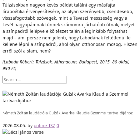
Túlzásokban nagyon kevés példát találni egy másfajta
lírapoétika érvényesítésére, az olyan szerényebb, csendesebb,
visszafogottabb szövegek, mint a Tavaszi messzeség vagy a
Levél nagyapámnak tűnnek számomra járhatóbb útnak, melyet
a színpadról lelépve e költészet talán a leginkább folytathat
majd – ami persze nem jelenti, hogy Labodának feltétlenül le
kellene lépni a színpadról, ahol olyan otthonosan mozog. Hiszen
erről szól a slam, nem?
(Laboda Róbert: Túlzások. Athenaeum, Budapest, 2015. 80 oldal,
990 Ft)
Németh Zoltán laudációja Gužák Avarka Klaudia Szemmel tartva-díjához
2026.08.05.
by
online_ISZ
0