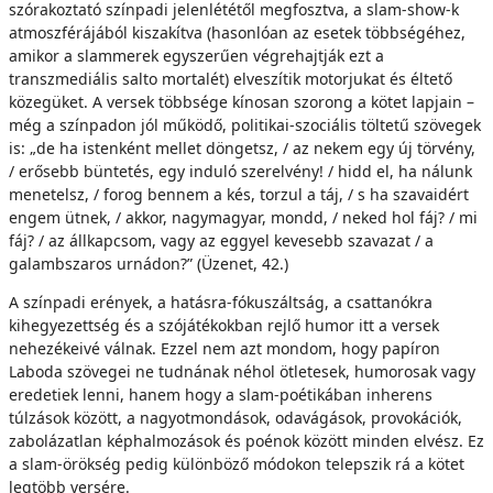
szórakoztató színpadi jelenlététől megfosztva, a slam-show-k
atmoszférájából kiszakítva (hasonlóan az esetek többségéhez,
amikor a slammerek egyszerűen végrehajtják ezt a
transzmediális salto mortalét) elveszítik motorjukat és éltető
közegüket. A versek többsége kínosan szorong a kötet lapjain –
még a színpadon jól működő, politikai-szociális töltetű szövegek
is: „de ha istenként mellet döngetsz, / az nekem egy új törvény,
/ erősebb büntetés, egy induló szerelvény! / hidd el, ha nálunk
menetelsz, / forog bennem a kés, torzul a táj, / s ha szavaidért
engem ütnek, / akkor, nagymagyar, mondd, / neked hol fáj? / mi
fáj? / az állkapcsom, vagy az eggyel kevesebb szavazat / a
galambszaros urnádon?” (Üzenet, 42.)
A színpadi erények, a hatásra-fókuszáltság, a csattanókra
kihegyezettség és a szójátékokban rejlő humor itt a versek
nehezékeivé válnak. Ezzel nem azt mondom, hogy papíron
Laboda szövegei ne tudnának néhol ötletesek, humorosak vagy
eredetiek lenni, hanem hogy a slam-poétikában inherens
túlzások között, a nagyotmondások, odavágások, provokációk,
zabolázatlan képhalmozások és poénok között minden elvész. Ez
a slam-örökség pedig különböző módokon telepszik rá a kötet
legtöbb versére.