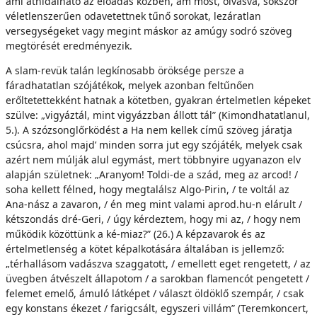
ami áthidalható az előadás közben, ám most, olvasva, sokszor
véletlenszerűen odavetettnek tűnő sorokat, lezáratlan
versegységeket vagy megint máskor az amúgy sodró szöveg
megtörését eredményezik.
A slam-revük talán legkínosabb öröksége persze a
fáradhatatlan szójátékok, melyek azonban feltűnően
erőltetettekként hatnak a kötetben, gyakran értelmetlen képeket
szülve: „vigyáztál, mint vigyázzban állott tál” (Kimondhatatlanul,
5.). A szózsonglőrködést a Ha nem kellek című szöveg járatja
csúcsra, ahol majd’ minden sorra jut egy szójáték, melyek csak
azért nem múlják alul egymást, mert többnyire ugyanazon elv
alapján születnek: „Aranyom! Toldi-de a szád, meg az arcod! /
soha kellett félned, hogy megtalálsz Algo-Pirin, / te voltál az
Ana-nász a zavaron, / én meg mint valami aprod.hu-n elárult /
kétszondás dré-Geri, / úgy kérdeztem, hogy mi az, / hogy nem
működik közöttünk a ké-miaz?” (26.) A képzavarok és az
értelmetlenség a kötet képalkotására általában is jellemző:
„térhallásom vadászva szaggatott, / emellett eget rengetett, / az
üvegben átvészelt állapotom / a sarokban flamencót pengetett /
felemet emelő, ámuló látképet / választ öldöklő szempár, / csak
egy konstans ékezet / farigcsált, egyszeri villám” (Teremkoncert,