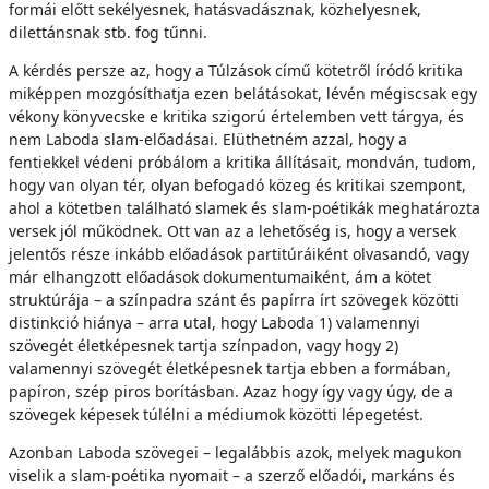
formái előtt sekélyesnek, hatásvadásznak, közhelyesnek,
dilettánsnak stb. fog tűnni.
A kérdés persze az, hogy a Túlzások című kötetről íródó kritika
miképpen mozgósíthatja ezen belátásokat, lévén mégiscsak egy
vékony könyvecske e kritika szigorú értelemben vett tárgya, és
nem Laboda slam-előadásai. Elüthetném azzal, hogy a
fentiekkel védeni próbálom a kritika állításait, mondván, tudom,
hogy van olyan tér, olyan befogadó közeg és kritikai szempont,
ahol a kötetben található slamek és slam-poétikák meghatározta
versek jól működnek. Ott van az a lehetőség is, hogy a versek
jelentős része inkább előadások partitúráiként olvasandó, vagy
már elhangzott előadások dokumentumaiként, ám a kötet
struktúrája – a színpadra szánt és papírra írt szövegek közötti
distinkció hiánya – arra utal, hogy Laboda 1) valamennyi
szövegét életképesnek tartja színpadon, vagy hogy 2)
valamennyi szövegét életképesnek tartja ebben a formában,
papíron, szép piros borításban. Azaz hogy így vagy úgy, de a
szövegek képesek túlélni a médiumok közötti lépegetést.
Azonban Laboda szövegei – legalábbis azok, melyek magukon
viselik a slam-poétika nyomait – a szerző előadói, markáns és