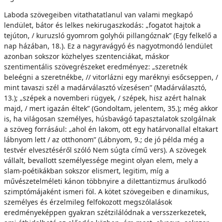
Laboda szövegeiben vitathatatlanul van valami megkapó
lendület, bátor és lelkes nekirugaszkodás: „fogatot hajtok a
tejúton, / kuruzsló gyomrom golyhói pillangóznak” (Egy felkelő a
nap házában, 18.). Ez a nagyravágyó és nagyotmondó lendület
azonban sokszor közhelyes szentenciákat, máskor
szentimentális szövegrészeket eredményez: „szeretnék
beleégni a szeretnékbe, // vitorlázni egy maréknyi esőcseppen, /
mint tavaszi szél a madárválasztó vízesésen” (Madárválasztó,
13.); „szépek a novemberi rügyek, / szépek, hisz azért halnak
majd, / mert igazán éltek” (Gondoltam, jelentem, 35.); még akkor
is, ha világosan személyes, húsbavágó tapasztalatok szolgálnak
a szöveg forrásául: „ahol én lakom, ott egy határvonallal eltakart
lábnyom lett / az otthonom” (Lábnyom, 9.; de jó példa még a
testvér elvesztéséről szóló Nem súgta című vers). A szövegek
vállalt, bevallott személyessége megint olyan elem, mely a
slam-poétikákban sokszor elismert, legitim, míg a
művészetelméleti kánon többnyire a dilettantizmus árulkodó
szimptómájaként ismeri föl. A kötet szövegeiben e dinamikus,
személyes és érzelmileg felfokozott megszólalások
eredményeképpen gyakran szétzilálódnak a versszerkezetek,