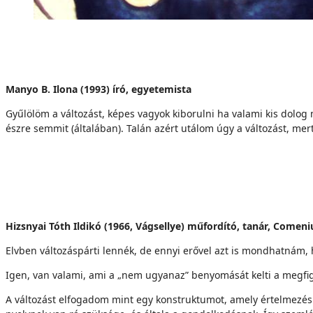
Manyo B. Ilona (1993) író, egyetemista
Gyűlölöm a változást, képes vagyok kiborulni ha valami kis do
észre semmit (általában). Talán azért utálom úgy a változást, me
Hizsnyai Tóth Ildikó (1966, Vágsellye) műfordító, tanár, Come
Elvben változáspárti lennék, de ennyi erővel azt is mondhatnám,
Igen, van valami, ami a „nem ugyanaz” benyomását kelti a megfig
A változást elfogadom mint egy konstruktumot, amely értelmezés