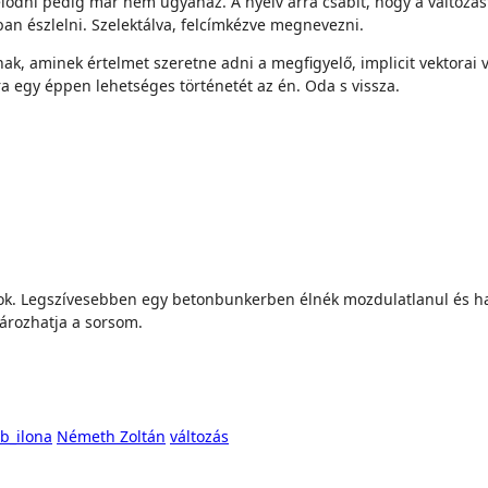
élődni pedig már nem ugyanaz. A nyelv arra csábít, hogy a változ
an észlelni. Szelektálva, felcímkézve megnevezni.
k, aminek értelmet szeretne adni a megfigyelő, implicit vektorai v
ra egy éppen lehetséges történetét az én. Oda s vissza.
halok. Legszívesebben egy betonbunkerben élnék mozdulatlanul és ha
tározhatja a sorsom.
b_ilona
Németh Zoltán
változás