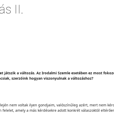
s II.
 játszik a változás. Az Irodalmi Szemle esetében ez most fokoz
ncsiak, szerzőink hogyan viszonyulnak a változáshoz?
elején nem voltak ilyen gondjaim, valószínűleg azért, mert nem ké
lan felelet, amely a más kérdésekre adott konkrét válaszoktól eltér