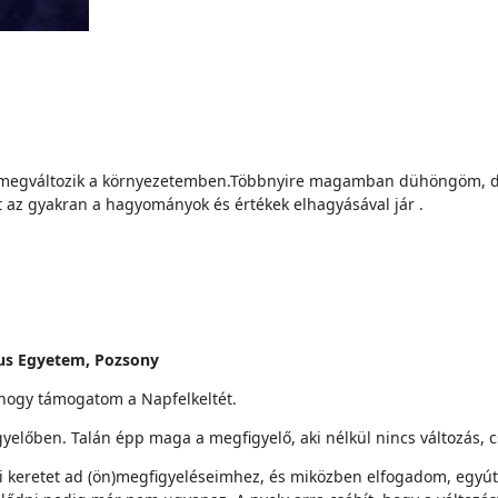
log megváltozik a környezetemben.Többnyire magamban dühöngöm, 
rt az gyakran a hagyományok és értékek elhagyásával jár .
nius Egyetem, Pozsony
 hogy támogatom a Napfelkeltét.
yelőben. Talán épp maga a megfigyelő, aki nélkül nincs változás, 
i keretet ad (ön)megfigyeléseimhez, és miközben elfogadom, egyú