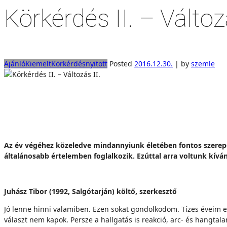
Körkérdés II. – Változá
Ajánló
Kiemelt
Körkérdés
nyitott
Posted
2016.12.30.
|
by
szemle
Az év végéhez közeledve mindannyiunk életében fontos szerepet
általánosabb értelemben foglalkozik. Ezúttal arra voltunk kívá
Juhász Tibor (1992, Salgótarján) költő, szerkesztő
Jó lenne hinni valamiben. Ezen sokat gondolkodom. Tízes éveim 
választ nem kapok. Persze a hallgatás is reakció, arc- és hangta