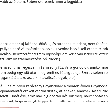
ovább az életem. Ebben szeretnék hinni a legjobban.
 az ember új lakásba költözik, és átrendez mindent, nem feltétlen
gy ilyen apró változásokat okozzak. Ilyenkor hozzá kell érnem min
olások kényszerét éreztem ugyanígy, amikor olyan helyekre vittek
 szüleim visszaemlékezéseiből tudok.)
z viszont már egészen más viszony fűz. Arra gondolok, amikor már 
em pedig egy idő után megrémít és kétségbe ejt. Ezért viselem sok
ggasztó átalakulás, a klímaváltozás egyik jele.)
dául, ha minden karácsony ugyanolyan: a minden évben ugyanoda á
 nagymamámtól örökölt csorba díszek, az énekek, amiknek sosem tud
 délelőtti ismétlése, amit már nyugodtan nézünk meg, mert pontosa
magával, hogy az egyik legijesztőbb változás, a mulandóság elkerü