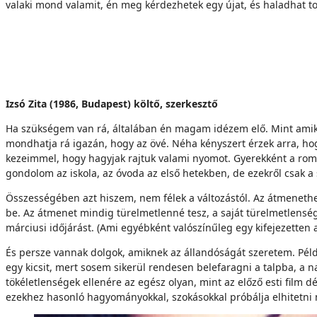
valaki mond valamit, én meg kérdezhetek egy újat, és haladhat t
Izsó Zita (1986, Budapest) költő, szerkesztő
Ha szükségem van rá, általában én magam idézem elő. Mint amikor
mondhatja rá igazán, hogy az övé. Néha kényszert érzek arra, ho
kezeimmel, hogy hagyjak rajtuk valami nyomot. Gyerekként a romb
gondolom az iskola, az óvoda az első hetekben, de ezekről csak a
Összességében azt hiszem, nem félek a változástól. Az átmenethe
be. Az átmenet mindig türelmetlenné tesz, a saját türelmetlenség
márciusi időjárást. (Ami egyébként valószínűleg egy kifejezetten a
És persze vannak dolgok, amiknek az állandóságát szeretem. Pél
egy kicsit, mert sosem sikerül rendesen belefaragni a talpba, a
tökéletlenségek ellenére az egész olyan, mint az előző esti film
ezekhez hasonló hagyományokkal, szokásokkal próbálja elhitetni 