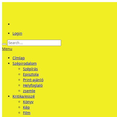
Login
Menu
Címlap
Szépirodalom
Szépírás
Episztola
Print-ajánló
Helyfoglaló
zsemle
Kritika/esszé
Könyv
Kép
Film