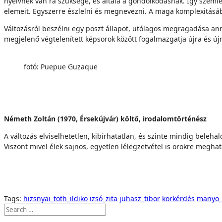
nyelvnek van rá szüksége, és általa a gondolkodásnak. Így szeml
elemeit. Egyszerre észlelni és megnevezni. A maga komplexitásáb
Változásról beszélni egy poszt állapot, utólagos megragadása anna
megjelenő végtelenített képsorok között fogalmazgatja újra és új
fotó: Puepue Guzaque
Németh Zoltán (1970, Érsekújvár) költő, irodalomtörténész
A változás elviselhetetlen, kibírhatatlan, és szinte mindig bele
Viszont mivel élek sajnos, egyetlen lélegzetvétel is örökre megha
Tags:
hizsnyai_toth_ildiko
izsó_zita
juhasz_tibor
körkérdés
manyo_