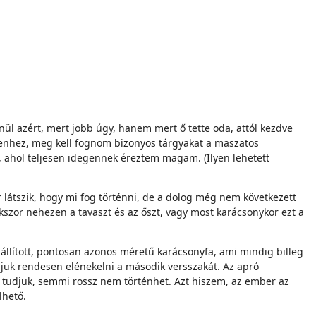
ül azért, mert jobb úgy, hanem mert ő tette oda, attól kezdve
denhez, meg kell fognom bizonyos tárgyakat a maszatos
, ahol teljesen idegennek éreztem magam. (Ilyen lehetett
látszik, hogy mi fog történni, de a dolog még nem következett
szor nehezen a tavaszt és az őszt, vagy most karácsonykor ezt a
llított, pontosan azonos méretű karácsonyfa, ami mindig billeg
juk rendesen elénekelni a második versszakát. Az apró
n tudjuk, semmi rossz nem történhet. Azt hiszem, az ember az
lhető.