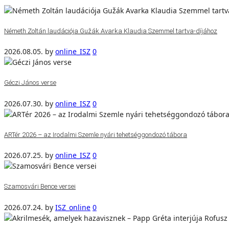
Németh Zoltán laudációja Gužák Avarka Klaudia Szemmel tartva-díjához
2026.08.05.
by
online_ISZ
0
Géczi János verse
2026.07.30.
by
online_ISZ
0
ARTér 2026 – az Irodalmi Szemle nyári tehetséggondozó tábora
2026.07.25.
by
online_ISZ
0
Szamosvári Bence versei
2026.07.24.
by
ISZ_online
0