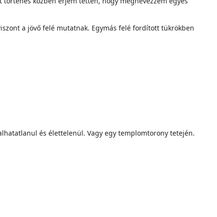
ást történés közben érjem tetten, hogy megnevezzem egyes
iszont a jövő felé mutatnak. Egymás felé fordított tükrökben
lhatatlanul és élettelenül. Vagy egy templomtorony tetején.