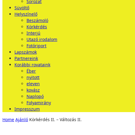
Sorozat
Süvöltő
Helyszínelő
Beszámoló
Körkérdés
Interjú
Utazó irodalom
Fotóriport
Lapszámok
Partnereink
Korábbi rovataink
Éber
nyitott
eleven
kovász
Naplopó
Folyamirány
Impresszum
Home
Ajánló
Körkérdés II. – Változás II.