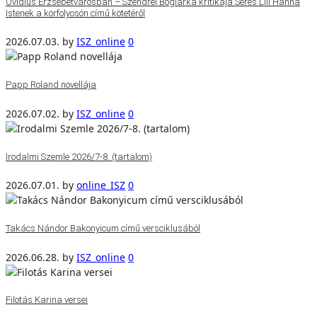
Ovidius Erzsébetvárosban – Szendrei Boglárka kritikája Seres Lili Hanna
Istenek a körfolyosón című kötetéről
2026.07.03.
by
ISZ_online
0
Papp Roland novellája
2026.07.02.
by
ISZ_online
0
Irodalmi Szemle 2026/7-8. (tartalom)
2026.07.01.
by
online_ISZ
0
Takács Nándor Bakonyicum című versciklusából
2026.06.28.
by
ISZ_online
0
Filotás Karina versei