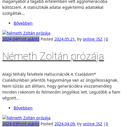
magányából a tágabb értelemben vett agglomerációba
költözzem. A statisztikák adatai egyértelmű adatokkal
szolgáltak...
Bővebben
2024-04
Print-ajánló
Posted
2024.05.21.
by
online_ISZ
|
0
Németh Zoltán prózája
Alagi Mihály felvétele Hallucinációk 4. Családom*
Családunkban jelentős hagyománya van az öngyilkosságnak.
Nem túlzás azt állítani, hogy generációkra visszamenőleg
minden rokonom és felmenőm öngyilkos lett. Legutóbb a fiam
végzett...
Bővebben
2024-03
Print-ajánló
Posted
2024.04.09.
by
online_ISZ
|
0