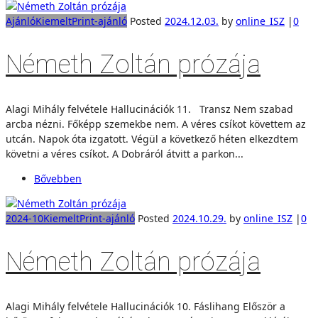
Ajánló
Kiemelt
Print-ajánló
Posted
2024.12.03.
by
online_ISZ
|
0
Németh Zoltán prózája
Alagi Mihály felvétele Hallucinációk 11. Transz Nem szabad
arcba nézni. Főképp szemekbe nem. A véres csíkot követtem az
utcán. Napok óta izgatott. Végül a következő héten elkezdtem
követni a véres csíkot. A Dobráról átvitt a parkon...
Bővebben
2024-10
Kiemelt
Print-ajánló
Posted
2024.10.29.
by
online_ISZ
|
0
Németh Zoltán prózája
Alagi Mihály felvétele Hallucinációk 10. Fáslihang Először a