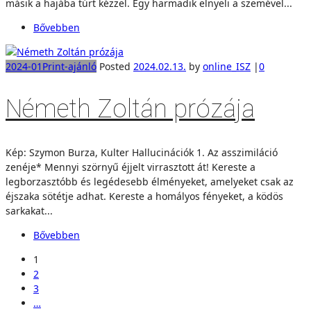
másik a hajába túrt kézzel. Egy harmadik elnyeli a szemével...
Bővebben
2024-01
Print-ajánló
Posted
2024.02.13.
by
online_ISZ
|
0
Németh Zoltán prózája
Kép: Szymon Burza, Kulter Hallucinációk 1. Az asszimiláció
zenéje* Mennyi szörnyű éjjelt virrasztott át! Kereste a
legborzasztóbb és legédesebb élményeket, amelyeket csak az
éjszaka sötétje adhat. Kereste a homályos fényeket, a ködös
sarkakat...
Bővebben
1
2
3
…