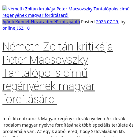
Ajánló
Kiemelt
Nezaradené
Print-ajánló
Posted
2025.07.29.
by
online_ISZ
|
0
Németh Zoltán kritikája
Peter Macsovszky
Tantalópolis című
regényének magyar
fordításáról
fotó: litcentrum.sk Magyar regény szlovák nyelven A szlovák
irodalom magyar nyelvre fordításának több speciális területe és
problémája van. Az egyik abból ered, hogy Szlovákiában kb.