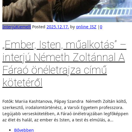
Interjú
Kiemelt
Posted
2025.12.17.
by
online_ISZ
|
0
„Ember, Isten, műalkotás” –
interjú Németh Zoltánnal A
Fáraó önéletrajza című
kötetéről
Fotók: Mariia Kashtanova, Pápay Szandra Németh Zoltán költő,
szerkesztő, irodalomtörténész, a Varsói Egyetem professzora.
Legújabb verseskötetében, A Fáraó önéletrajzában legfőképpen
az élet és halál, az ember és Isten, a test és elmúlás, a...
Bővebben