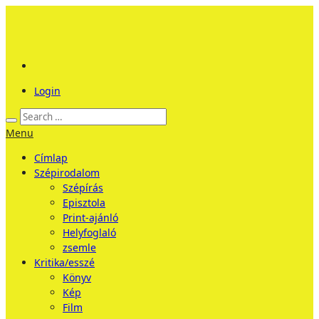
Login
Menu
Címlap
Szépirodalom
Szépírás
Episztola
Print-ajánló
Helyfoglaló
zsemle
Kritika/esszé
Könyv
Kép
Film