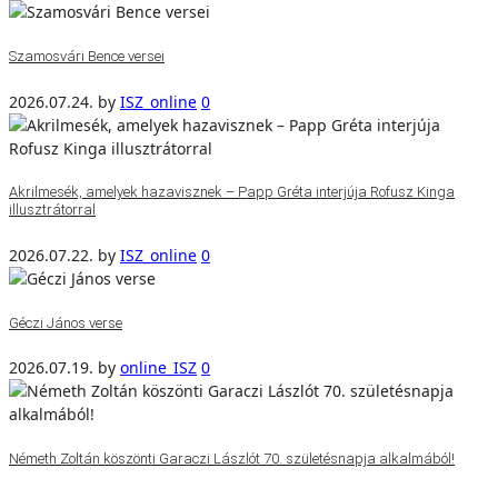
Szamosvári Bence versei
2026.07.24.
by
ISZ_online
0
Akrilmesék, amelyek hazavisznek – Papp Gréta interjúja Rofusz Kinga
illusztrátorral
2026.07.22.
by
ISZ_online
0
Géczi János verse
2026.07.19.
by
online_ISZ
0
Németh Zoltán köszönti Garaczi Lászlót 70. születésnapja alkalmából!