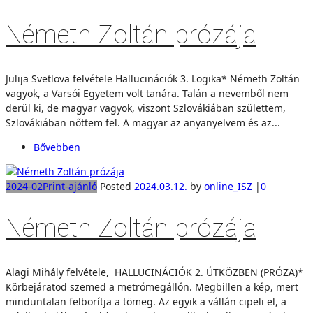
Németh Zoltán prózája
Julija Svetlova felvétele Hallucinációk 3. Logika* Németh Zoltán
vagyok, a Varsói Egyetem volt tanára. Talán a nevemből nem
derül ki, de magyar vagyok, viszont Szlovákiában születtem,
Szlovákiában nőttem fel. A magyar az anyanyelvem és az...
Bővebben
2024-02
Print-ajánló
Posted
2024.03.12.
by
online_ISZ
|
0
Németh Zoltán prózája
Alagi Mihály felvétele, HALLUCINÁCIÓK 2. ÚTKÖZBEN (PRÓZA)*
Körbejáratod szemed a metrómegállón. Megbillen a kép, mert
minduntalan felborítja a tömeg. Az egyik a vállán cipeli el, a