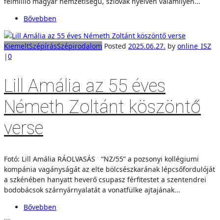
félmillió magyar nemzetiségű, szlovák nyelven valamilyen...
Bővebben
Kiemelt
Szépírás
Szépirodalom
Posted
2025.06.27.
by
online_ISZ
|
0
Lill Amália az 55 éves
Németh Zoltánt köszöntő
verse
Fotó: Lill Amália RÁOLVASÁS “NZ/55” a pozsonyi kollégiumi
kompánia vagányságát az elte bölcsészkarának lépcsőfordulóját
a szkénében hanyatt heverő csupasz férfitestet a szentendrei
bodobácsok szárnyárnyalatát a vonatfülke ajtajának...
Bővebben