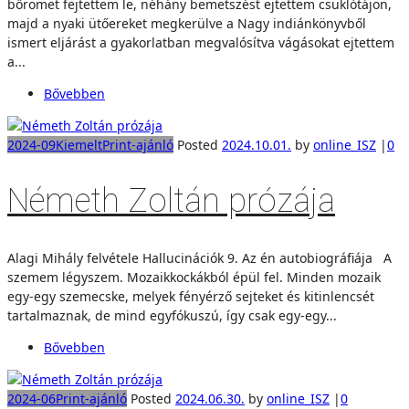
bőrömet fejtettem le, néhány bemetszést ejtettem csuklótájon,
majd a nyaki ütőereket megkerülve a Nagy indiánkönyvből
ismert eljárást a gyakorlatban megvalósítva vágásokat ejtettem
a...
Bővebben
2024-09
Kiemelt
Print-ajánló
Posted
2024.10.01.
by
online_ISZ
|
0
Németh Zoltán prózája
Alagi Mihály felvétele Hallucinációk 9. Az én autobiográfiája A
szemem légyszem. Mozaikkockákból épül fel. Minden mozaik
egy-egy szemecske, melyek fényérző sejteket és kitinlencsét
tartalmaznak, de mind egyfókuszú, így csak egy-egy...
Bővebben
2024-06
Print-ajánló
Posted
2024.06.30.
by
online_ISZ
|
0