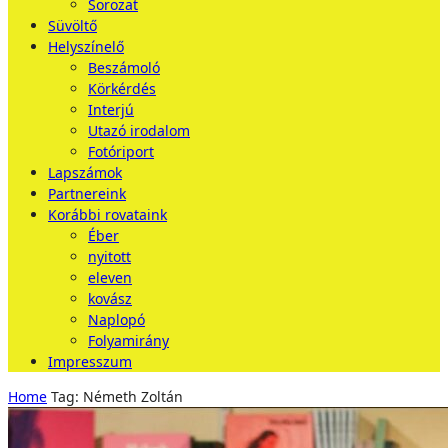
Sorozat
Süvöltő
Helyszínelő
Beszámoló
Körkérdés
Interjú
Utazó irodalom
Fotóriport
Lapszámok
Partnereink
Korábbi rovataink
Éber
nyitott
eleven
kovász
Naplopó
Folyamirány
Impresszum
Home
Tag: Németh Zoltán