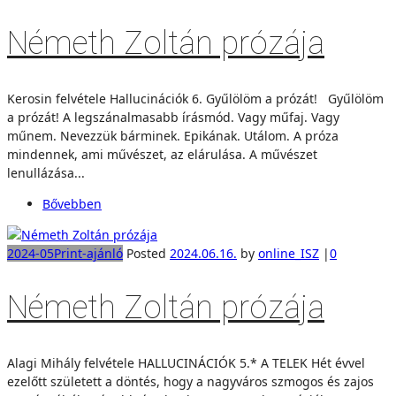
Németh Zoltán prózája
Kerosin felvétele Hallucinációk 6. Gyűlölöm a prózát! Gyűlölöm
a prózát! A legszánalmasabb írásmód. Vagy műfaj. Vagy
műnem. Nevezzük bárminek. Epikának. Utálom. A próza
mindennek, ami művészet, az elárulása. A művészet
lenullázása...
Bővebben
2024-05
Print-ajánló
Posted
2024.06.16.
by
online_ISZ
|
0
Németh Zoltán prózája
Alagi Mihály felvétele HALLUCINÁCIÓK 5.* A TELEK Hét évvel
ezelőtt született a döntés, hogy a nagyváros szmogos és zajos