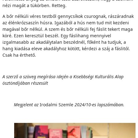
nézi magát a tükörben. Retteg.
A bőr nélküli véres testből gennycsíkok csurognak, rászáradnak
az élénkrózsaszín húsra. Igazából a hús nem tud mit kezdeni
magával bőr nélkül. A szem és bőr nélküli fej fáslit tekert maga
köré. Ezen keresztül beszél. Egy fáslihang mennyivel
izgalmasabb az akadálytalan beszédnél, főként ha tudjuk, a
hang kiadása eleve akadályhoz kötött, kérdezi a száj a fáslitól.
Csak ha érthető.
A szerző a szöveg megírása idején a Kisebbségi Kulturális Alap
ösztöndíjában részesült
Megjelent az
Irodalmi Szemle
2024/10-es lapszámában.