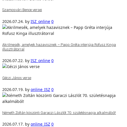
Szamosvári Bence versei
2026.07.24.
by
ISZ_online
0
Akrilmesék, amelyek hazavisznek – Papp Gréta interjúja Rofusz Kinga
illusztrátorral
2026.07.22.
by
ISZ_online
0
Géczi János verse
2026.07.19.
by
online_ISZ
0
Németh Zoltán köszönti Garaczi Lászlót 70. születésnapja alkalmából!
2026.07.17.
by
online_ISZ
0