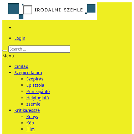
Login
Menu
Címlap
Szépirodalom
Szépírás
Episztola
Print-ajánló
Helyfoglaló
zsemle
Kritika/esszé
Könyv
Kép
Film