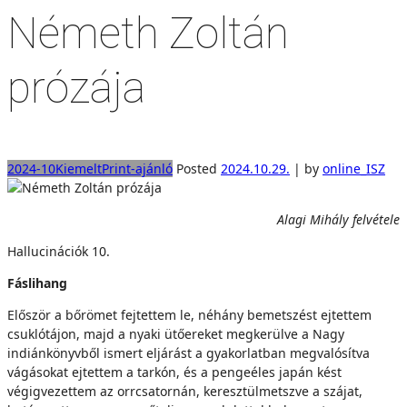
Németh Zoltán
prózája
2024-10
Kiemelt
Print-ajánló
Posted
2024.10.29.
|
by
online_ISZ
Alagi Mihály felvétele
Hallucinációk 10.
Fáslihang
Először a bőrömet fejtettem le, néhány bemetszést ejtettem
csuklótájon, majd a nyaki ütőereket megkerülve a Nagy
indiánkönyvből ismert eljárást a gyakorlatban megvalósítva
vágásokat ejtettem a tarkón, és a pengeéles japán kést
végigvezettem az orrcsatornán, keresztülmetszve a szájat,