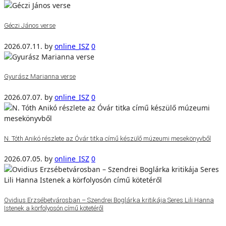
Géczi János verse
2026.07.11.
by
online_ISZ
0
Gyurász Marianna verse
2026.07.07.
by
online_ISZ
0
N. Tóth Anikó részlete az Óvár titka című készülő múzeumi mesekönyvből
2026.07.05.
by
online_ISZ
0
Ovidius Erzsébetvárosban – Szendrei Boglárka kritikája Seres Lili Hanna
Istenek a körfolyosón című kötetéről