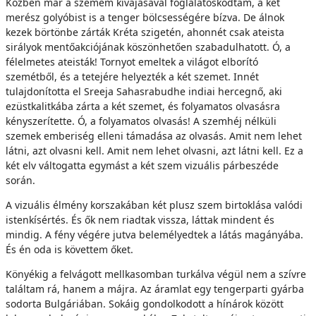
Közben már a szemem kivájásával foglalatoskodtam, a két
merész golyóbist is a tenger bölcsességére bízva. De álnok
kezek börtönbe zárták Kréta szigetén, ahonnét csak ateista
sirályok mentőakciójának köszönhetően szabadulhatott. Ó, a
félelmetes ateisták! Tornyot emeltek a világot elborító
szemétből, és a tetejére helyezték a két szemet. Innét
tulajdonította el Sreeja Sahasrabudhe indiai hercegnő, aki
ezüstkalitkába zárta a két szemet, és folyamatos olvasásra
kényszerítette. Ó, a folyamatos olvasás! A szemhéj nélküli
szemek emberiség elleni támadása az olvasás. Amit nem lehet
látni, azt olvasni kell. Amit nem lehet olvasni, azt látni kell. Ez a
két elv váltogatta egymást a két szem vizuális párbeszéde
során.
A vizuális élmény korszakában két plusz szem birtoklása valódi
istenkísértés. És ők nem riadtak vissza, láttak mindent és
mindig. A fény végére jutva belemélyedtek a látás magányába.
És én oda is követtem őket.
Könyékig a felvágott mellkasomban turkálva végül nem a szívre
találtam rá, hanem a májra. Az áramlat egy tengerparti gyárba
sodorta Bulgáriában. Sokáig gondolkodott a hínárok között