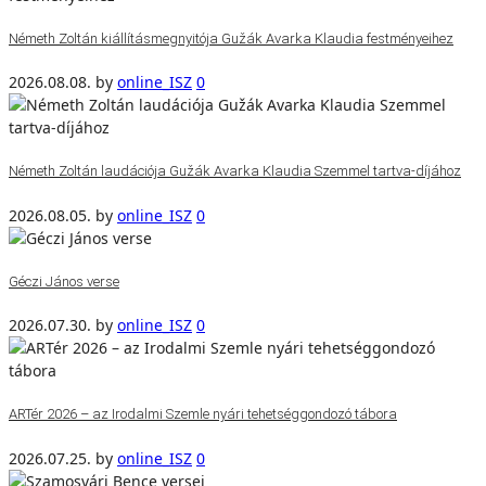
Németh Zoltán kiállításmegnyitója Gužák Avarka Klaudia festményeihez
2026.08.08.
by
online_ISZ
0
Németh Zoltán laudációja Gužák Avarka Klaudia Szemmel tartva-díjához
2026.08.05.
by
online_ISZ
0
Géczi János verse
2026.07.30.
by
online_ISZ
0
ARTér 2026 – az Irodalmi Szemle nyári tehetséggondozó tábora
2026.07.25.
by
online_ISZ
0