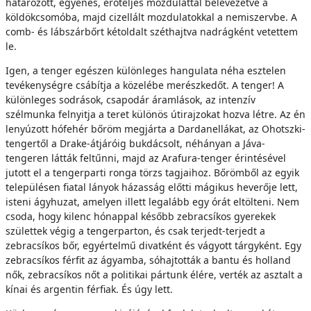
határozott, egyenes, erőteljes mozdulattal belevezetve a
köldökcsomóba, majd cizellált mozdulatokkal a nemiszervbe. A
comb- és lábszárbőrt kétoldalt széthajtva nadrágként vetettem
le.
Igen, a tenger egészen különleges hangulata néha esztelen
tevékenységre csábítja a közelébe merészkedőt. A tenger! A
különleges sodrások, csapodár áramlások, az intenzív
szélmunka felnyitja a teret különös útirajzokat hozva létre. Az én
lenyúzott hófehér bőröm megjárta a Dardanellákat, az Ohotszki-
tengertől a Drake-átjáróig bukdácsolt, néhányan a Jáva-
tengeren látták feltűnni, majd az Arafura-tenger érintésével
jutott el a tengerparti ronga törzs tagjaihoz. Bőrömből az egyik
településen fiatal lányok házasság előtti mágikus heverője lett,
isteni ágyhuzat, amelyen illett legalább egy órát eltölteni. Nem
csoda, hogy kilenc hónappal később zebracsíkos gyerekek
születtek végig a tengerparton, és csak terjedt-terjedt a
zebracsíkos bőr, egyértelmű divatként és vágyott tárgyként. Egy
zebracsíkos férfit az ágyamba, sóhajtották a bantu és holland
nők, zebracsíkos nőt a politikai pártunk élére, verték az asztalt a
kínai és argentin férfiak. És úgy lett.