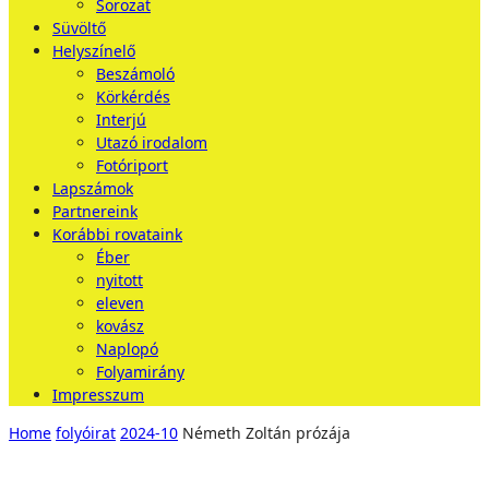
Sorozat
Süvöltő
Helyszínelő
Beszámoló
Körkérdés
Interjú
Utazó irodalom
Fotóriport
Lapszámok
Partnereink
Korábbi rovataink
Éber
nyitott
eleven
kovász
Naplopó
Folyamirány
Impresszum
Home
folyóirat
2024-10
Németh Zoltán prózája