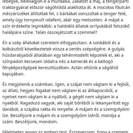
lebegve, belevágjon-e a munkába. Zakatolt a máj, a tengerparti
traktorgyárat először vágóhíddá alakította át. A mocskos főutcán
mészárszéket állítottak fel, s bárkákat vonszoltak a tenger felé,
amely úgy tornyosult odafent, akár egy metszeten. A májat a
szín érdekelte leginkább: a haldokló állatok orrlyukából felszökő
halálpára színe. Talán összejátszott a szemmel?
Én a szép állatokat szeretem elfogyasztani. A sonkából és a
kolbászból következtetek vissza a sertés szépségére. A gulyás
húsdarabjaiból általában egy tehénmodellt képzelek el, aki a
színpadon kecsesen oldalra néz a kamerák és a kattogó
fényképezőgépek kereszttüzében. Aztán eltűnik a vágóhíd
kapujában.
És megjelenik a számban. Igen, a szájat nem vágtam ki a fejből,
az állati, hegyes fogakat nem vágtam ki az állkapocsból, a
nyelvet nem vágtam ki a nyálból, a gégét nem vágtam ki a
nyakból. Ragadozó vagyok, aki saját bőréből is lekanyarított egy
darabot, a szájába rakta és lenyelte. A májam és a szemgolyóim
íze. Beszéljünk a májam és a szemgolyóim ízéről, mondja a
szám. Beszéljünk, mondom.
Félelmetes anyag az emberi test. Észreveszem, hogy a szemem