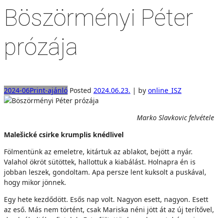
Böszörményi Péter
prózája
2024-06
Print-ajánló
Posted
2024.06.23.
|
by
online_ISZ
Marko Slavkovic felvétele
Malešické csirke krumplis knédlivel
Fölmentünk az emeletre, kitártuk az ablakot, bejött a nyár.
Valahol ökröt sütöttek, hallottuk a kiabálást. Holnapra én is
jobban leszek, gondoltam. Apa persze lent kuksolt a puskával,
hogy mikor jönnek.
Egy hete kezdődött. Esős nap volt. Nagyon esett, nagyon. Esett
az eső. Más nem történt, csak Mariska néni jött át az új terítővel,