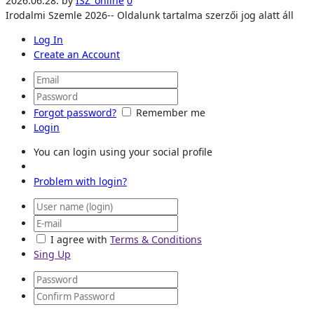
2026.06.28.
by
ISZ_online
0
Irodalmi Szemle 2026-- Oldalunk tartalma szerzői jog alatt áll
Log In
Create an Account
Forgot password?
Remember me
Login
You can login using your social profile
Problem with login?
I agree with
Terms & Conditions
Sing Up