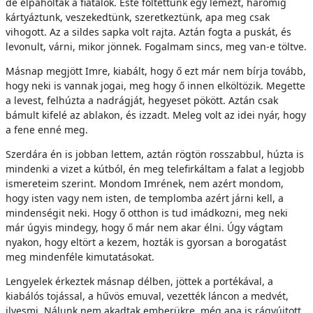
de elpáholták a fiatalok. Este föltettünk egy lemezt, háromig
kártyáztunk, veszekedtünk, szeretkeztünk, apa meg csak
vihogott. Az a sildes sapka volt rajta. Aztán fogta a puskát, és
levonult, várni, mikor jönnek. Fogalmam sincs, meg van-e töltve.
Másnap megjött Imre, kiabált, hogy ő ezt már nem bírja tovább,
hogy neki is vannak jogai, meg hogy ő innen elköltözik. Megette
a levest, felhúzta a nadrágját, hegyeset pökött. Aztán csak
bámult kifelé az ablakon, és izzadt. Meleg volt az idei nyár, hogy
a fene enné meg.
Szerdára én is jobban lettem, aztán rögtön rosszabbul, húzta is
mindenki a vizet a kútból, én meg telefirkáltam a falat a legjobb
ismereteim szerint. Mondom Imrének, nem azért mondom,
hogy isten vagy nem isten, de templomba azért járni kell, a
mindenségit neki. Hogy ő otthon is tud imádkozni, meg neki
már úgyis mindegy, hogy ő már nem akar élni. Úgy vágtam
nyakon, hogy eltört a kezem, hozták is gyorsan a borogatást
meg mindenféle kimutatásokat.
Lengyelek érkeztek másnap délben, jöttek a portékával, a
kiabálós tojással, a hűvös emuval, vezették láncon a medvét,
ilyesmi. Nálunk nem akadtak emberükre, még apa is rágyújtott,