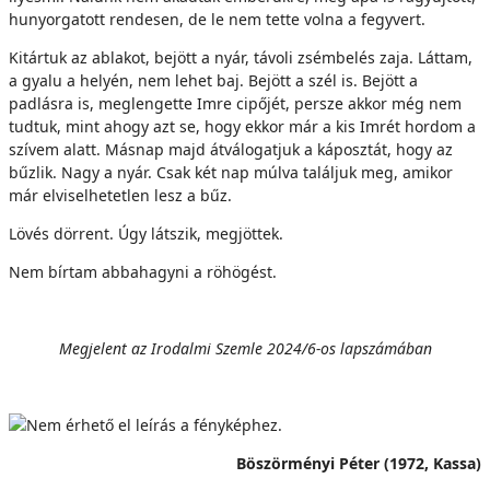
hunyorgatott rendesen, de le nem tette volna a fegyvert.
Kitártuk az ablakot, bejött a nyár, távoli zsémbelés zaja. Láttam,
a gyalu a helyén, nem lehet baj. Bejött a szél is. Bejött a
padlásra is, meglengette Imre cipőjét, persze akkor még nem
tudtuk, mint ahogy azt se, hogy ekkor már a kis Imrét hordom a
szívem alatt. Másnap majd átválogatjuk a káposztát, hogy az
bűzlik. Nagy a nyár. Csak két nap múlva találjuk meg, amikor
már elviselhetetlen lesz a bűz.
Lövés dörrent. Úgy látszik, megjöttek.
Nem bírtam abbahagyni a röhögést.
Megjelent az Irodalmi Szemle 2024/6-os lapszámában
Böszörményi Péter (1972, Kassa)