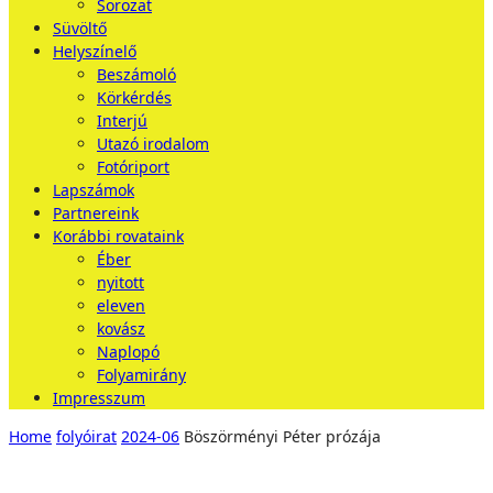
Sorozat
Süvöltő
Helyszínelő
Beszámoló
Körkérdés
Interjú
Utazó irodalom
Fotóriport
Lapszámok
Partnereink
Korábbi rovataink
Éber
nyitott
eleven
kovász
Naplopó
Folyamirány
Impresszum
Home
folyóirat
2024-06
Böszörményi Péter prózája