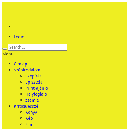
Login
Menu
Címlap
Szépirodalom
Szépírás
Episztola
Print-ajánló
Helyfoglaló
zsemle
Kritika/esszé
Könyv
Kép
Film