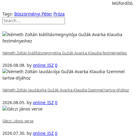
Műfordító.
Tags:
Böszörményi Péter
Próza
Németh Zoltán kiállításmegnyitója Gužák Avarka Klaudia festményeihez
2026.08.08.
by
online_ISZ
0
Németh Zoltán laudációja Gužák Avarka Klaudia Szemmel tartva-díjához
2026.08.05.
by
online_ISZ
0
Géczi János verse
2026.07.30.
by
online_ISZ
0